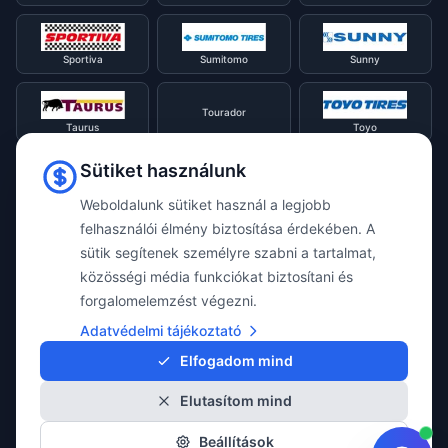
Sportiva
Sumitomo
Sunny
Tourador
Taurus
Toyo
Sütiket használunk
Tracmax
Tristar
Triangle
Weboldalunk sütiket használ a legjobb
felhasználói élmény biztosítása érdekében. A
Viking
Voyager
sütik segítenek személyre szabni a tartalmat,
Uniroyal
közösségi média funkciókat biztosítani és
forgalomelemzést végezni.
Waterfall
Westlake
Adatvédelmi tájékoztató
Vredestein
Elfogadom mind
Elutasítom mind
Yokohama
Beállítások