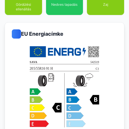
Gördülési
Nedves tapadás
Zaj
ellenállás
EU Energiacímke