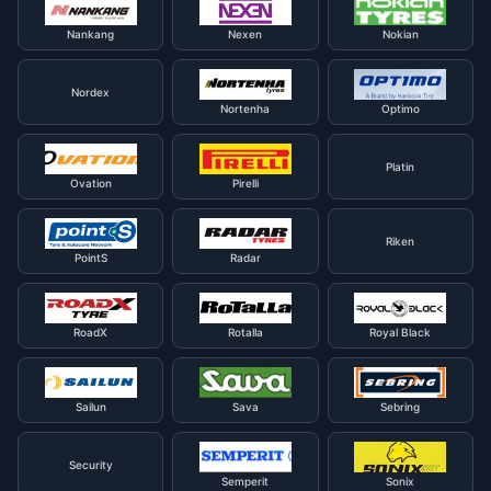
Nankang
Nexen
Nokian
Nordex
Nortenha
Optimo
Platin
Ovation
Pirelli
Riken
PointS
Radar
RoadX
Rotalla
Royal Black
Sailun
Sava
Sebring
Security
Semperit
Sonix