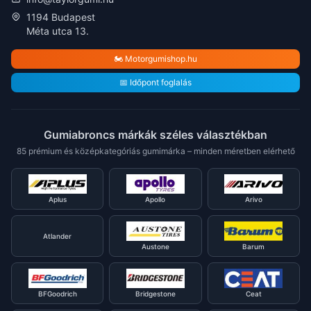
1194 Budapest
Méta utca 13.
🏍️ Motorgumishop.hu
📅 Időpont foglalás
Gumiabroncs márkák széles választékban
85 prémium és középkategóriás gumimárka – minden méretben elérhető
Aplus
Apollo
Arivo
Atlander
Austone
Barum
BFGoodrich
Bridgestone
Ceat