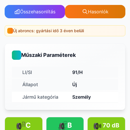
Összehasonlítás
Hasonlók
Új abroncs: gyártási idő 3 éven belüli
Műszaki Paraméterek
LI/SI
91/H
Állapot
Új
Jármű kategória
Személy
C
B
70 dB