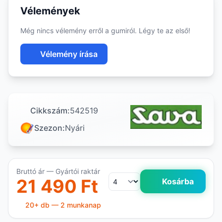
Vélemények
Még nincs vélemény erről a gumiról. Légy te az első!
Vélemény írása
Cikkszám:
542519
Szezon:
Nyári
Bruttó ár — Gyártói raktár
21 490 Ft
Kosárba
20+ db — 2 munkanap