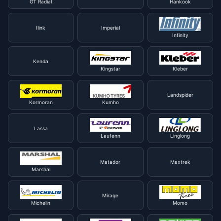
GT Radial
Hankook
Ilink
Imperial
Infinity
Kenda
Kingstar
Kleber
Landspider
Kormoran
Kumho
Lassa
Laufenn
Linglong
Matador
Maxtrek
Marshal
Mirage
Michelin
Momo