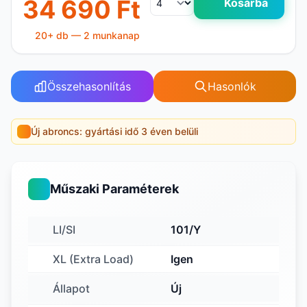
34 690 Ft
Kosárba
20+ db — 2 munkanap
Összehasonlítás
Hasonlók
Új abroncs: gyártási idő 3 éven belüli
Műszaki Paraméterek
LI/SI
101/Y
XL (Extra Load)
Igen
Állapot
Új