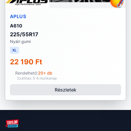
APLUS
A610
225/55R17
Nyári gumi
XL
22 190 Ft
Rendelhető:
20+ db
Szállítás: 5-6 munkanap
Részletek