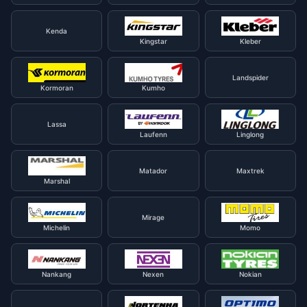
Kenda
Kingstar
Kleber
Landspider
Kormoran
Kumho
Lassa
Laufenn
Linglong
Matador
Maxtrek
Marshal
Mirage
Michelin
Momo
Nankang
Nexen
Nokian