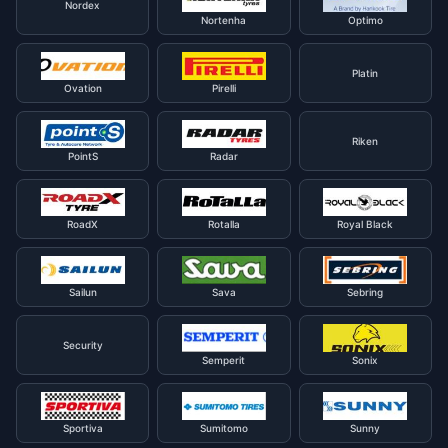
Nordex
Nortenha
Optimo
Platin
Ovation
Pirelli
Riken
PointS
Radar
RoadX
Rotalla
Royal Black
Sailun
Sava
Sebring
Security
Semperit
Sonix
Sportiva
Sumitomo
Sunny