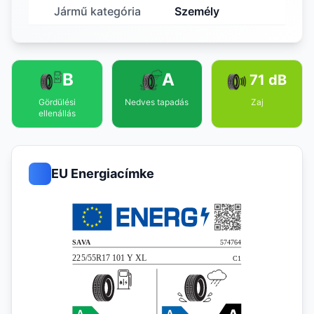
Jármű kategória
Személy
B
A
71 dB
Gördülési
Nedves tapadás
Zaj
ellenállás
EU Energiacímke