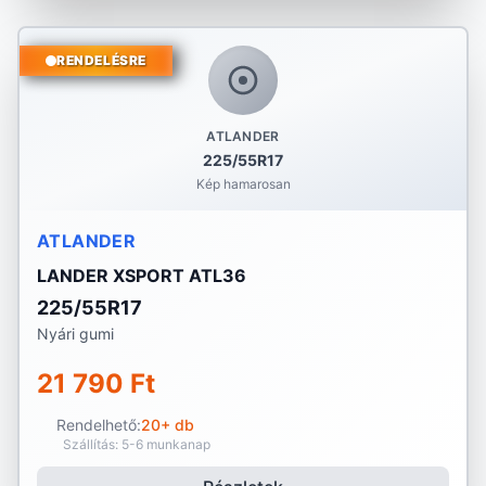
RENDELÉSRE
ATLANDER
225/55R17
Kép hamarosan
ATLANDER
LANDER XSPORT ATL36
225/55R17
Nyári gumi
21 790 Ft
Rendelhető:
20+ db
Szállítás: 5-6 munkanap