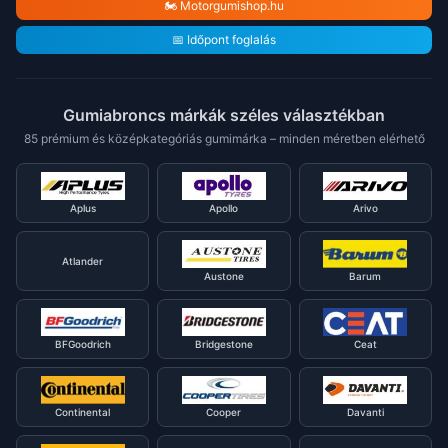
🏍️ Motorgumishop.hu
📅 Időpont foglalás
Gumiabroncs márkák széles választékban
85 prémium és középkategóriás gumimárka – minden méretben elérhető
Aplus
Apollo
Arivo
Atlander
Austone
Barum
BFGoodrich
Bridgestone
Ceat
Continental
Cooper
Davanti