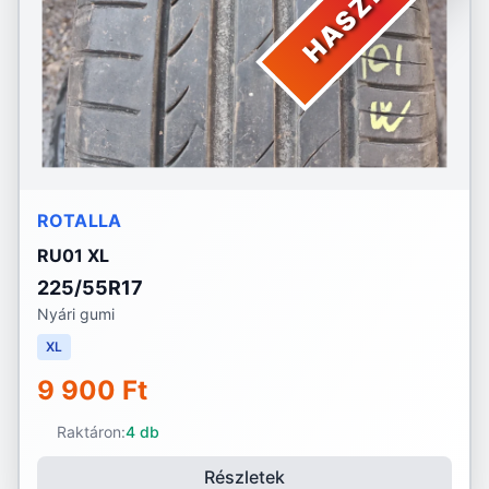
ROTALLA
RU01 XL
225/55R17
Nyári gumi
XL
9 900 Ft
Raktáron:
4 db
Részletek