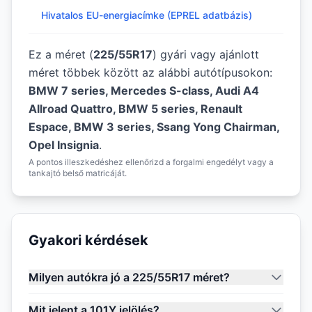
Hivatalos EU-energiacímke (EPREL adatbázis)
Ez a méret (
225/55R17
) gyári vagy ajánlott
méret többek között az alábbi autótípusokon:
BMW 7 series, Mercedes S-class, Audi A4
Allroad Quattro, BMW 5 series, Renault
Espace, BMW 3 series, Ssang Yong Chairman,
Opel Insignia
.
A pontos illeszkedéshez ellenőrizd a forgalmi engedélyt vagy a
tankajtó belső matricáját.
Gyakori kérdések
Milyen autókra jó a 225/55R17 méret?
Mit jelent a 101Y jelölés?