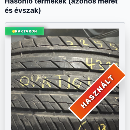
Hasonló termékek (azonos méret
és évszak)
RAKTÁRON
HASZNÁLT