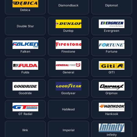
Diamondback
Diplomat
Debica
Double Star
Dunlop
Evergreen
Falken
Firestone
Fortune
Fulda
General
GITI
Goodride
Goodyear
Gripmax
Habilead
GT Radial
Hankook
Ilink
Imperial
Infinity