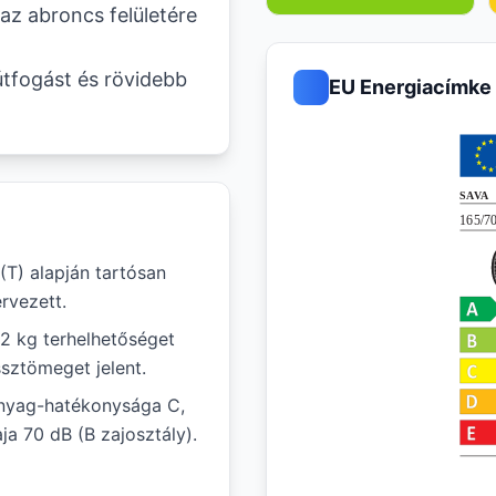
az abroncs felületére
útfogást és rövidebb
EU Energiacímke
T) alapján tartósan
rvezett.
62 kg terhelhetőséget
ssztömeget jelent.
anyag-hatékonysága C,
ja 70 dB (B zajosztály).