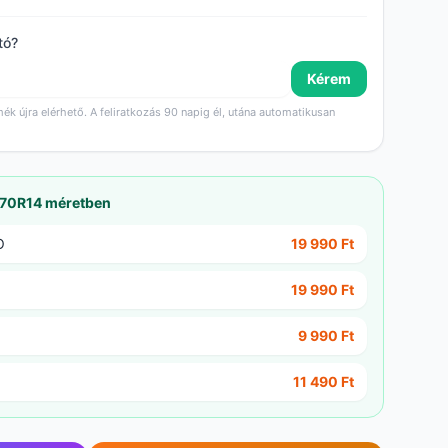
tó?
Kérem
mék újra elérhető. A feliratkozás 90 napig él, utána automatikusan
/70R14 méretben
O
19 990 Ft
19 990 Ft
9 990 Ft
11 490 Ft