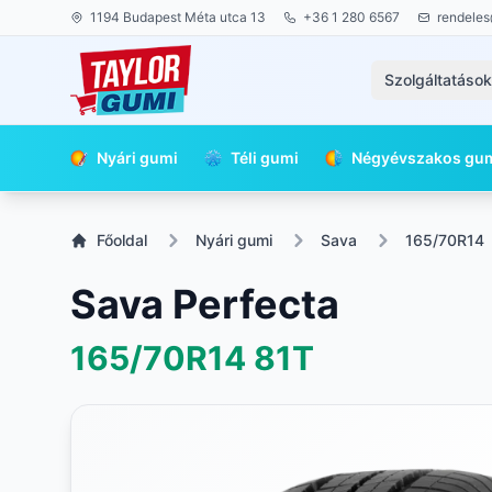
1194 Budapest Méta utca 13
+36 1 280 6567
rendeles
Szolgáltatáso
Nyári gumi
Téli gumi
Négyévszakos gu
Főoldal
Nyári gumi
Sava
165/70R14
Sava Perfecta
165/70R14
81T