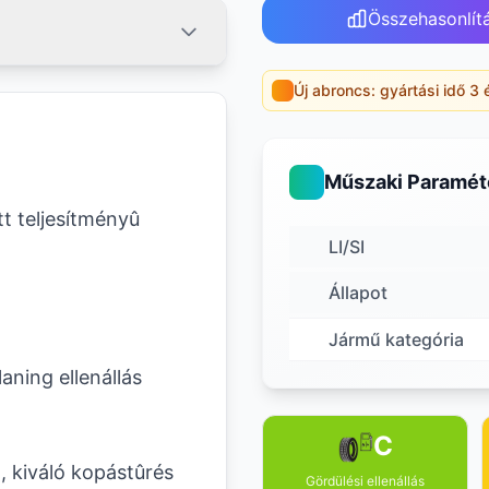
Összehasonlít
Új abroncs: gyártási idő 3 
Műszaki Paramét
t teljesítményû
LI/SI
Állapot
Jármű kategória
aning ellenállás
C
, kiváló kopástûrés
Gördülési ellenállás