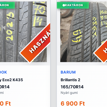
ÁRON
RAKTÁRON
HASZNÁLT
H
OOK
BARUM
y Eco2 K435
Brillantis 2
0R14
165/70R14
umi
Nyári gumi
0 Ft
6 900 Ft