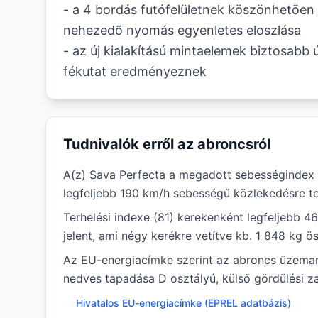
- a 4 bordás futófelületnek köszönhetõen 
nehezedõ nyomás egyenletes eloszlása
- az új kialakítású mintaelemek biztosabb 
fékutat eredményeznek
Tudnivalók erről az abroncsról
A(z) Sava Perfecta a megadott sebességindex (
legfeljebb 190 km/h sebességű közlekedésre te
Terhelési indexe (81) kerekenként legfeljebb 4
jelent, ami négy kerékre vetítve kb. 1 848 kg ö
Az EU-energiacímke szerint az abroncs üzem
nedves tapadása D osztályú, külső gördülési za
Hivatalos EU-energiacímke (EPREL adatbázis)