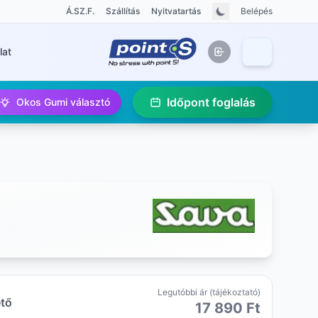
Á.SZ.F.
Szállítás
Nyitvatartás
Belépés
lat
Időpont foglalás
Okos Gumi választó
Legutóbbi ár (tájékoztató)
ető
17 890 Ft