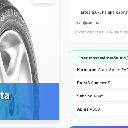
Értesítsük, ha újra kapha
Egyetlen értesítést küldünk, ha a ter
törlődik.
Ezek most elérhetők 165
Kormoran
CargoSpeedEV
PointS
Summer S
ta
Sebring
Road
Aplus
A609