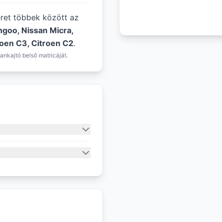
éret többek között az
ngoo, Nissan Micra,
troen C3, Citroen C2
.
ankajtó belső matricáját.