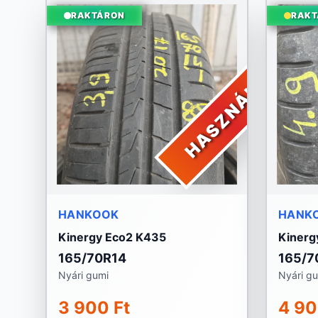
RAKTÁRON
RAKT
HASZNÁLT
HANKOOK
HANK
Kinergy Eco2 K435
Kinerg
165/70R14
165/7
Nyári gumi
Nyári g
3 900 Ft
4 90