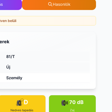
ás
Hasonlók
éven belüli
erek
81/T
Új
Személy
D
70 dB
Nedves tapadás
Zaj