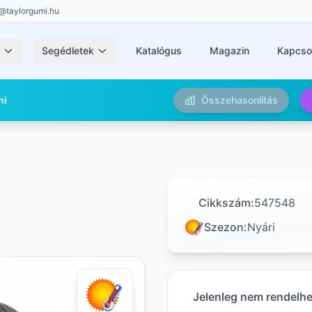
@taylorgumi.hu
k
Segédletek
Katalógus
Magazin
Kapcso
mi
Összehasonlítás
Cikkszám:
547548
Szezon:
Nyári
Jelenleg nem rendelh