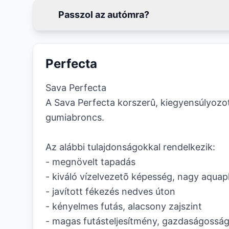
Passzol az autómra?
Perfecta
Sava Perfecta
A Sava Perfecta korszerû, kiegyensúlyozot
gumiabroncs.
Az alábbi tulajdonságokkal rendelkezik:
- megnövelt tapadás
- kiváló vízelvezetõ képesség, nagy aquapl
- javított fékezés nedves úton
- kényelmes futás, alacsony zajszint
- magas futásteljesítmény, gazdaságosság