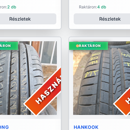
ron:
2 db
Raktáron:
4 db
Részletek
Részletek
ÁRON
RAKTÁRON
HASZNÁLT
H
ONG
HANKOOK