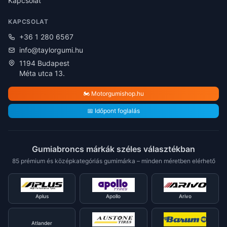
Kapcsolat
KAPCSOLAT
+36 1 280 6567
info@taylorgumi.hu
1194 Budapest
Méta utca 13.
🏍️ Motorgumishop.hu
📅 Időpont foglalás
Gumiabroncs márkák széles választékban
85 prémium és középkategóriás gumimárka – minden méretben elérhető
Aplus
Apollo
Arivo
Atlander