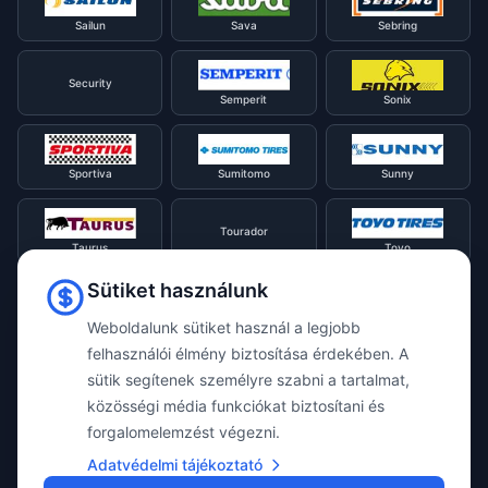
Sailun
Sava
Sebring
Security
Semperit
Sonix
Sportiva
Sumitomo
Sunny
Tourador
Taurus
Toyo
Sütiket használunk
Tracmax
Tristar
Triangle
Weboldalunk sütiket használ a legjobb
felhasználói élmény biztosítása érdekében. A
sütik segítenek személyre szabni a tartalmat,
Viking
Voyager
Uniroyal
közösségi média funkciókat biztosítani és
forgalomelemzést végezni.
Waterfall
Westlake
Adatvédelmi tájékoztató
Vredestein