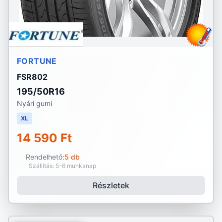
FORTUNE
FSR802
195/50R16
Nyári gumi
XL
14 590 Ft
Rendelhető:
5 db
Szállítás: 5-6 munkanap
Részletek