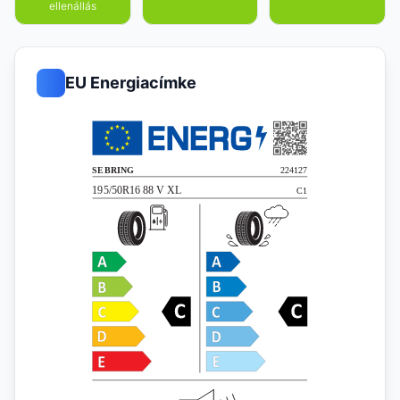
ellenállás
EU Energiacímke