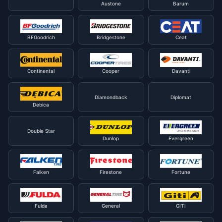
Austone
Barum
BFGoodrich
Bridgestone
Ceat
Continental
Cooper
Davanti
Diamondback
Diplomat
Debica
Double Star
Dunlop
Evergreen
Falken
Firestone
Fortune
Fulda
General
GITI