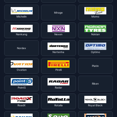
Mirage
Michelin
Momo
Nankang
Nexen
Nokian
Nordex
Nortenha
Optimo
Platin
Ovation
Pirelli
Riken
PointS
Radar
RoadX
Rotalla
Royal Black