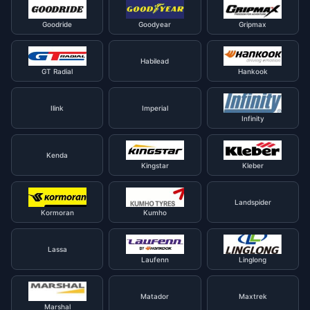
Goodride
Goodyear
Gripmax
Habilead
GT Radial
Hankook
Ilink
Imperial
Infinity
Kenda
Kingstar
Kleber
Landspider
Kormoran
Kumho
Lassa
Laufenn
Linglong
Matador
Maxtrek
Marshal