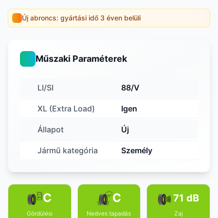
Új abroncs: gyártási idő 3 éven belüli
Műszaki Paraméterek
LI/SI
88/V
XL (Extra Load)
Igen
Állapot
Új
Jármű kategória
Személy
C
C
71 dB
Gördülési
Nedves tapadás
Zaj