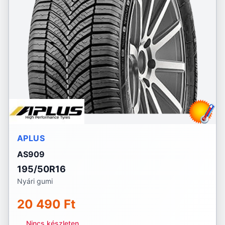
APLUS
AS909
195/50R16
Nyári gumi
20 490 Ft
Nincs készleten