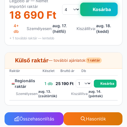
Legjobb ár — Német
importőri raktár
Kosárba
18 690 Ft
4+
aug. 17.
aug. 18.
Személyesen:
Kiszállítva:
db
(hétfő)
(kedd)
+ 1 további raktár — lentebb
Külső raktár
— további ajánlatok
1 raktár
Raktár
Készlet
Bruttó ár
Db
Regionális
1 db
25 190 Ft
Kosárba
raktár
aug. 13.
aug. 14.
Személyesen:
Kiszállítva:
(csütörtök)
(péntek)
Összehasonlítás
Hasonlók