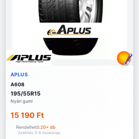
APLUS
A608
195/55R15
Nyári gumi
15 190 Ft
Rendelhető:
20+ db
Szállítás: 5-6 munkanap