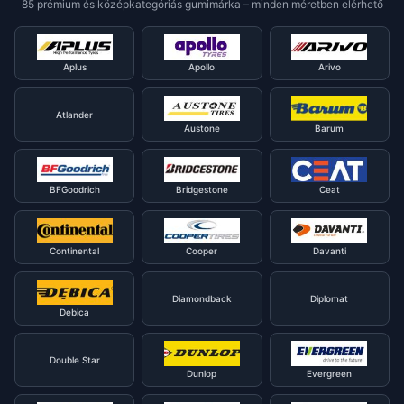
85 prémium és középkategóriás gumimárka – minden méretben elérhető
Aplus
Apollo
Arivo
Atlander
Austone
Barum
BFGoodrich
Bridgestone
Ceat
Continental
Cooper
Davanti
Diamondback
Diplomat
Debica
Double Star
Dunlop
Evergreen