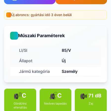
Új abroncs: gyártási idő 3 éven belüli
Műszaki Paraméterek
LI/SI
85/V
Állapot
Új
Jármű kategória
Személy
C
C
71 dB
Gördülési
Nedves tapadás
Zaj
ellenállás