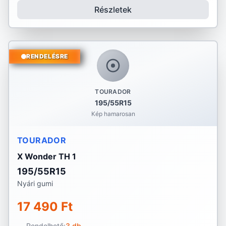
Részletek
RENDELÉSRE
TOURADOR
195/55R15
Kép hamarosan
TOURADOR
X Wonder TH 1
195/55R15
Nyári gumi
17 490 Ft
Rendelhető:
3 db