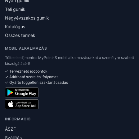
Nyári gumik
Téli gumik
Négyévszakos gumik
Katalógus
Összes termék
MOBIL ALKALMAZÁS
Töltse le díjmentes MyPoint-S mobil alkalmazásunkat a személyre szabott
kiszolgálásért!
✓ Tervezhető időpontok
✓ Átlátható szerelési folyamat
✓ Gyártó független szaktanácsadás
INFORMÁCIÓ
ÁSZF
Szállítás