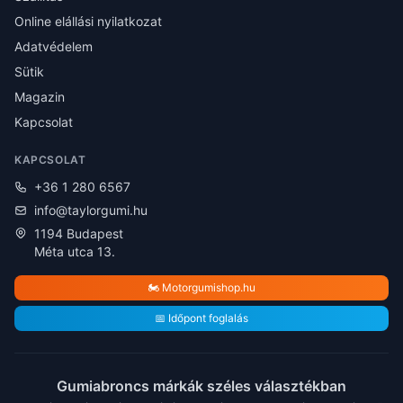
Online elállási nyilatkozat
Adatvédelem
Sütik
Magazin
Kapcsolat
KAPCSOLAT
+36 1 280 6567
info@taylorgumi.hu
1194 Budapest
Méta utca 13.
🏍️ Motorgumishop.hu
📅 Időpont foglalás
Gumiabroncs márkák széles választékban