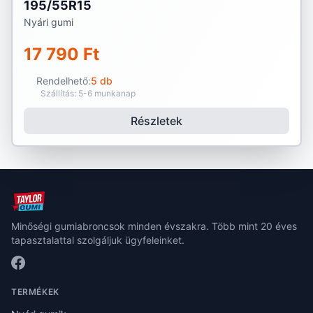
195/55R15
Nyári gumi
17 790 Ft
Rendelhető:
5 db
Szállítás: 5-6 munkanap
Részletek
Minőségi gumiabroncsok minden évszakra. Több mint 20 éves
tapasztalattal szolgáljuk ügyfeleinket.
TERMÉKEK