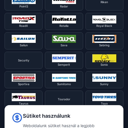
Riken
PointS
Radar
RoadX
Rotalla
Royal Black
Sailun
Sava
Sebring
Security
Semperit
Sonix
Sportiva
Sumitomo
Sunny
Tourador
Taurus
Toyo
Sütiket használunk
Tracmax
Tristar
Triangle
Weboldalunk sütiket használ a legjobb