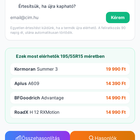
Értesítsük, ha újra kapható?
Kérem
Egyetlen értesítést küldünk, ha a termék újra elérhető. A feliratkozás 90
napig él, utána automatikusan törlődik.
Ezek most elérhetők 195/55R15 méretben
Kormoran
Summer 3
19 990 Ft
Aplus
A609
14 390 Ft
BFGoodrich
Advantage
14 990 Ft
RoadX
H 12 RXMotion
14 990 Ft
Összehasonlítás
Hasonlók