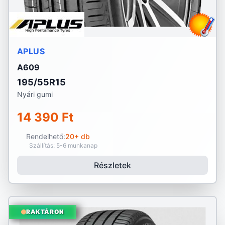
APLUS
A609
195/55R15
Nyári gumi
14 390 Ft
Rendelhető:
20+ db
Szállítás: 5-6 munkanap
Részletek
RAKTÁRON