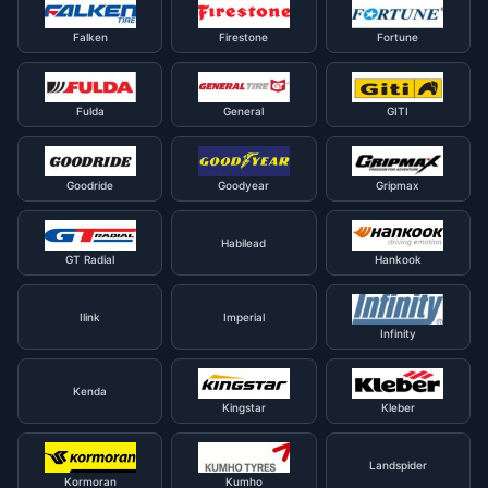
Falken
Firestone
Fortune
Fulda
General
GITI
Goodride
Goodyear
Gripmax
Habilead
GT Radial
Hankook
Ilink
Imperial
Infinity
Kenda
Kingstar
Kleber
Landspider
Kormoran
Kumho