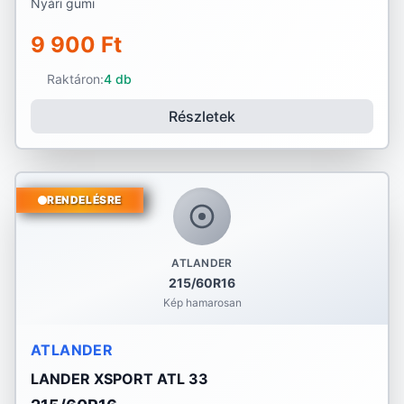
Nyári gumi
9 900 Ft
Raktáron:
4 db
Részletek
RENDELÉSRE
ATLANDER
215/60R16
Kép hamarosan
ATLANDER
LANDER XSPORT ATL 33