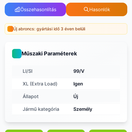
Összehasonlítás
Hasonlók
Új abroncs: gyártási idő 3 éven belüli
Műszaki Paraméterek
LI/SI
99/V
XL (Extra Load)
Igen
Állapot
Új
Jármű kategória
Személy