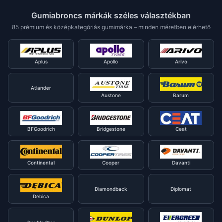
Gumiabroncs márkák széles választékban
85 prémium és középkategóriás gumimárka – minden méretben elérhető
Aplus
Apollo
Arivo
Atlander
Austone
Barum
BFGoodrich
Bridgestone
Ceat
Continental
Cooper
Davanti
Diamondback
Diplomat
Debica