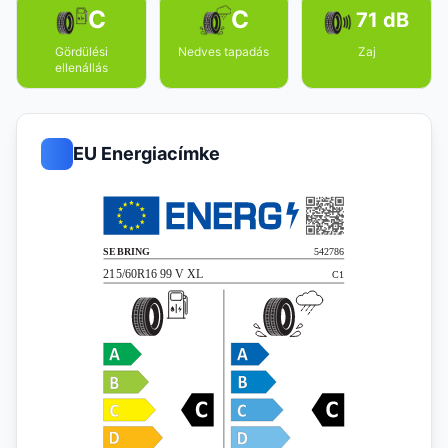
C
C
71 dB
Gördülési
Nedves tapadás
Zaj
ellenállás
EU Energiacímke