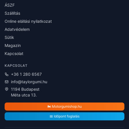
ÁSZF
Szállítás
Online elállási nyilatkozat
Adatvédelem
Sütik
Magazin
Kapcsolat
KAPCSOLAT
+36 1 280 6567
info@taylorgumi.hu
1194 Budapest
Méta utca 13.
🏍️ Motorgumishop.hu
📅 Időpont foglalás