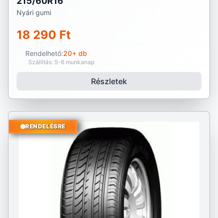
215/60R16
Nyári gumi
18 290 Ft
Rendelhető:
20+ db
Szállítás: 5-6 munkanap
Részletek
RENDELÉSRE