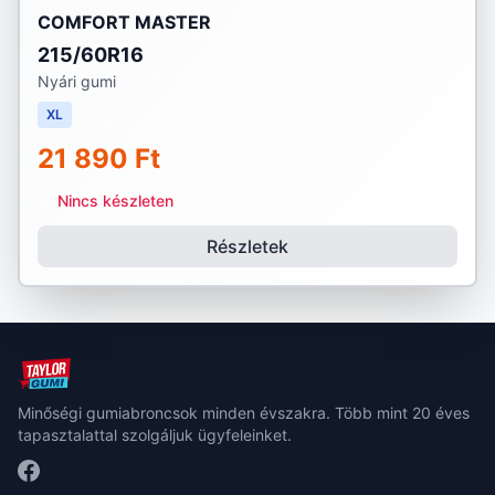
COMFORT MASTER
215/60R16
Nyári gumi
XL
21 890 Ft
Nincs készleten
Részletek
Minőségi gumiabroncsok minden évszakra. Több mint 20 éves
tapasztalattal szolgáljuk ügyfeleinket.