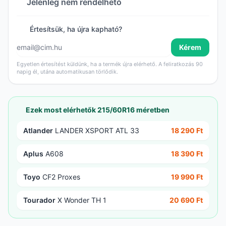
Jelenleg nem rendelhető
Értesítsük, ha újra kapható?
Kérem
Egyetlen értesítést küldünk, ha a termék újra elérhető. A feliratkozás 90
napig él, utána automatikusan törlődik.
Ezek most elérhetők 215/60R16 méretben
Atlander
LANDER XSPORT ATL 33
18 290 Ft
Aplus
A608
18 390 Ft
Toyo
CF2 Proxes
19 990 Ft
Tourador
X Wonder TH 1
20 690 Ft