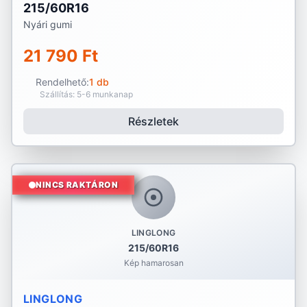
215/60R16
Nyári gumi
21 790 Ft
Rendelhető:
1 db
Szállítás: 5-6 munkanap
Részletek
NINCS RAKTÁRON
LINGLONG
215/60R16
Kép hamarosan
LINGLONG