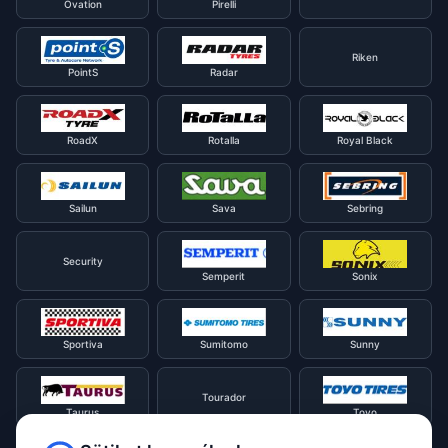
Ovation
Pirelli
Riken
PointS
Radar
RoadX
Rotalla
Royal Black
Sailun
Sava
Sebring
Security
Semperit
Sonix
Sportiva
Sumitomo
Sunny
Tourador
Taurus
Toyo