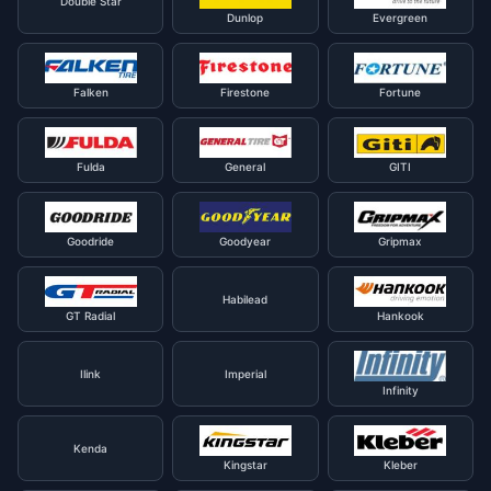
Double Star
Dunlop
Evergreen
Falken
Firestone
Fortune
Fulda
General
GITI
Goodride
Goodyear
Gripmax
Habilead
GT Radial
Hankook
Ilink
Imperial
Infinity
Kenda
Kingstar
Kleber