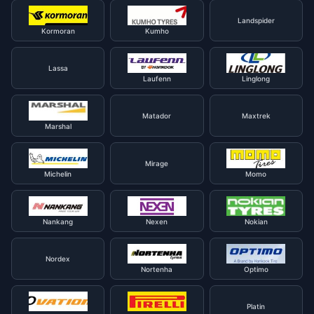
Landspider
Kormoran
Kumho
Lassa
Laufenn
Linglong
Matador
Maxtrek
Marshal
Mirage
Michelin
Momo
Nankang
Nexen
Nokian
Nordex
Nortenha
Optimo
Platin