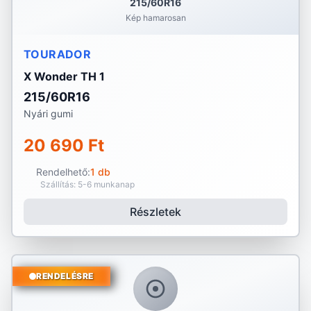
215/60R16
Kép hamarosan
TOURADOR
X Wonder TH 1
215/60R16
Nyári gumi
20 690 Ft
Rendelhető:
1 db
Szállítás: 5-6 munkanap
Részletek
RENDELÉSRE