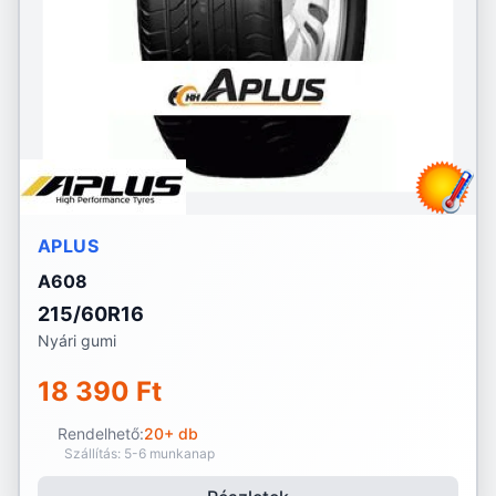
APLUS
A608
215/60R16
Nyári gumi
18 390 Ft
Rendelhető:
20+ db
Szállítás: 5-6 munkanap