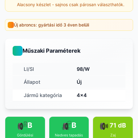
Alacsony készlet - sajnos csak párosan választhatók.
Új abroncs: gyártási idő 3 éven belüli
Műszaki Paraméterek
LI/SI
98/W
Állapot
Új
Jármű kategória
4x4
B
B
71 dB
Gördülési
Nedves tapadás
Zaj