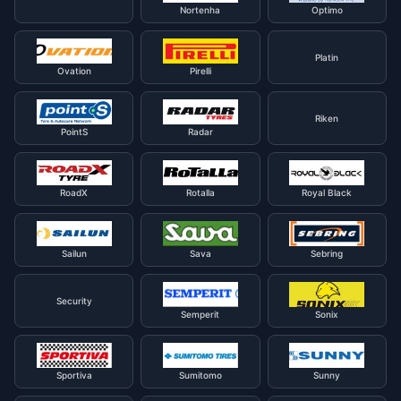
Nortenha
Optimo
Platin
Ovation
Pirelli
Riken
PointS
Radar
RoadX
Rotalla
Royal Black
Sailun
Sava
Sebring
Security
Semperit
Sonix
Sportiva
Sumitomo
Sunny