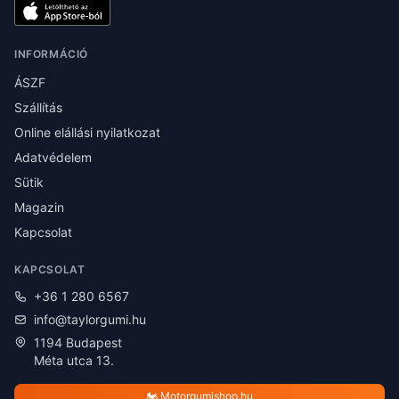
INFORMÁCIÓ
ÁSZF
Szállítás
Online elállási nyilatkozat
Adatvédelem
Sütik
Magazin
Kapcsolat
KAPCSOLAT
+36 1 280 6567
info@taylorgumi.hu
1194 Budapest
Méta utca 13.
🏍️ Motorgumishop.hu