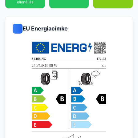
ellenállás
EU Energiacímke