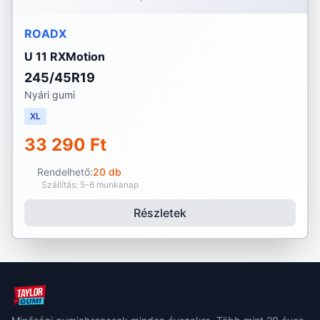
ROADX
U 11 RXMotion
245/45R19
Nyári gumi
XL
33 290 Ft
Rendelhető:
20 db
Szállítás: 5-6 munkanap
Részletek