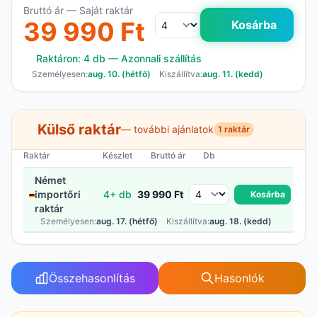
Bruttó ár — Saját raktár
39 990 Ft
Kosárba
Raktáron: 4 db — Azonnali szállítás
Személyesen:
aug. 10. (hétfő)
Kiszállítva:
aug. 11. (kedd)
Külső raktár
— további ajánlatok
1 raktár
Raktár
Készlet
Bruttó ár
Db
Német
importőri
4+ db
39 990 Ft
Kosárba
raktár
Személyesen:
aug. 17. (hétfő)
Kiszállítva:
aug. 18. (kedd)
Összehasonlítás
Hasonlók