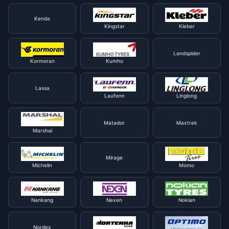
Kenda
Kingstar
Kleber
Landspider
Kormoran
Kumho
Lassa
Laufenn
Linglong
Matador
Maxtrek
Marshal
Mirage
Michelin
Momo
Nankang
Nexen
Nokian
Nordex