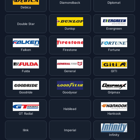
Diamondback
Diplomat
Debica
Double Star
Dunlop
Evergreen
Falken
Firestone
Fortune
Fulda
General
GITI
Goodride
Goodyear
Gripmax
Habilead
GT Radial
Hankook
Ilink
Imperial
Infinity