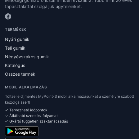
Minőségi gumiabroncsok minden évszakra. Több mint 20 éves
tapasztalattal szolgáljuk ügyfeleinket.
TERMÉKEK
Nyári gumik
Téli gumik
Négyévszakos gumik
Katalógus
Összes termék
MOBIL ALKALMAZÁS
Töltse le díjmentes MyPoint-S mobil alkalmazásunkat a személyre szabott
kiszolgálásért!
✓ Tervezhető időpontok
✓ Átlátható szerelési folyamat
✓ Gyártó független szaktanácsadás