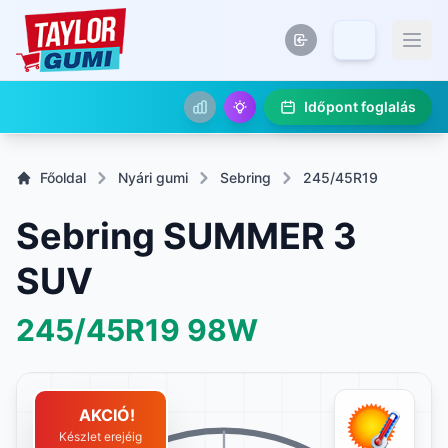
Időpont foglalás
Főoldal
Nyári gumi
Sebring
245/45R19
Sebring SUMMER 3
SUV
245/45R19
98W
AKCIÓ!
Készlet erejéig