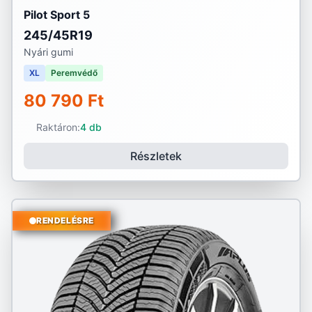
Pilot Sport 5
245/45R19
Nyári gumi
XL
Peremvédő
80 790 Ft
Raktáron:
4 db
Részletek
RENDELÉSRE