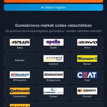
📅 Időpont foglalás
Gumiabroncs márkák széles választékban
85 prémium és középkategóriás gumimárka – minden méretben elérhető
Aplus
Apollo
Arivo
Atlander
Austone
Barum
BFGoodrich
Bridgestone
Ceat
Continental
Cooper
Davanti