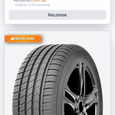
Rendelhető:
20+ db
Szállítás: 5-6 munkanap
Részletek
RENDELÉSRE