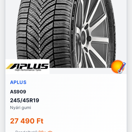
APLUS
AS909
245/45R19
Nyári gumi
27 490 Ft