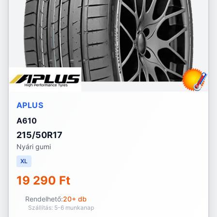
APLUS
A610
215/50R17
Nyári gumi
XL
19 290 Ft
Rendelhető:
20+ db
Szállítás: 5-6 munkanap