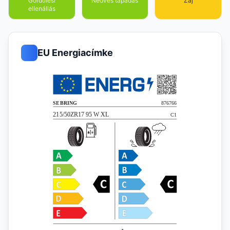
Gördülési
Nedves tapadás
Zaj
ellenállás
EU Energiacímke