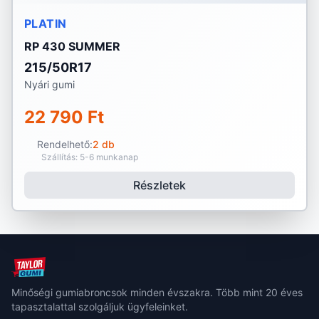
PLATIN
RP 430 SUMMER
215/50R17
Nyári gumi
22 790 Ft
Rendelhető:
2 db
Szállítás: 5-6 munkanap
Részletek
Minőségi gumiabroncsok minden évszakra. Több mint 20 éves
tapasztalattal szolgáljuk ügyfeleinket.