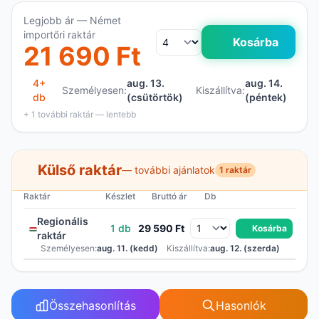
Legjobb ár — Német
importőri raktár
Kosárba
21 690 Ft
4+
aug. 13.
aug. 14.
Személyesen:
Kiszállítva:
db
(csütörtök)
(péntek)
+ 1 további raktár — lentebb
Külső raktár
— további ajánlatok
1 raktár
Raktár
Készlet
Bruttó ár
Db
Regionális
1 db
29 590 Ft
Kosárba
raktár
Személyesen:
aug. 11. (kedd)
Kiszállítva:
aug. 12. (szerda)
Összehasonlítás
Hasonlók