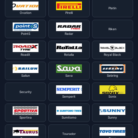
Platin
Ovation
Pirelli
Riken
PointS
Radar
RoadX
Rotalla
Royal Black
Sailun
Sava
Sebring
Security
Semperit
Sonix
Sportiva
Sumitomo
Sunny
Tourador