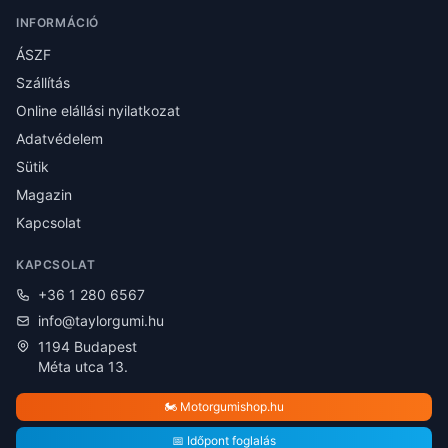
INFORMÁCIÓ
ÁSZF
Szállítás
Online elállási nyilatkozat
Adatvédelem
Sütik
Magazin
Kapcsolat
KAPCSOLAT
+36 1 280 6567
info@taylorgumi.hu
1194 Budapest
Méta utca 13.
🏍️ Motorgumishop.hu
📅 Időpont foglalás