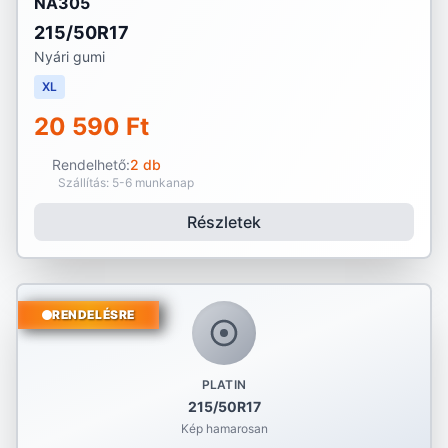
NA305
215/50R17
Nyári gumi
XL
20 590 Ft
Rendelhető:
2 db
Szállítás: 5-6 munkanap
Részletek
RENDELÉSRE
PLATIN
215/50R17
Kép hamarosan