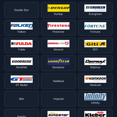
Double Star
Dunlop
Evergreen
Falken
Firestone
Fortune
Fulda
General
GITI
Goodride
Goodyear
Gripmax
Habilead
GT Radial
Hankook
Ilink
Imperial
Infinity
Kenda