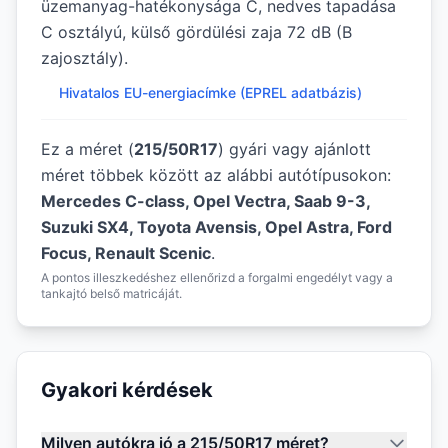
üzemanyag-hatékonysága C, nedves tapadása
C osztályú, külső gördülési zaja 72 dB (B
zajosztály).
Hivatalos EU-energiacímke (EPREL adatbázis)
Ez a méret (
215/50R17
) gyári vagy ajánlott
méret többek között az alábbi autótípusokon:
Mercedes C-class, Opel Vectra, Saab 9-3,
Suzuki SX4, Toyota Avensis, Opel Astra, Ford
Focus, Renault Scenic
.
A pontos illeszkedéshez ellenőrizd a forgalmi engedélyt vagy a
tankajtó belső matricáját.
Gyakori kérdések
Milyen autókra jó a 215/50R17 méret?