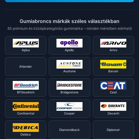
Gumiabroncs márkák széles választékban
85 prémium és középkategóriás gumimárka – minden méretben elérhető
Aplus
Apollo
Arivo
Atlander
Austone
Barum
BFGoodrich
Bridgestone
Ceat
Continental
Cooper
Davanti
Diamondback
Diplomat
Debica