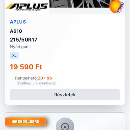
APLUS
A610
215/50R17
Nyári gumi
XL
19 590 Ft
Rendelhető:
20+ db
Szállítás: 5-6 munkanap
Részletek
RENDELÉSRE