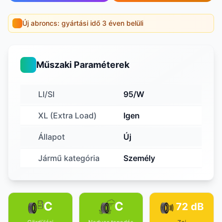
Új abroncs: gyártási idő 3 éven belüli
Műszaki Paraméterek
LI/SI
95/W
XL (Extra Load)
Igen
Állapot
Új
Jármű kategória
Személy
C
C
72 dB