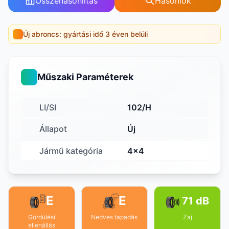
Összehasonlítás
Hasonlók
Új abroncs: gyártási idő 3 éven belüli
Műszaki Paraméterek
LI/SI
102/H
Állapot
Új
Jármű kategória
4x4
E
E
71 dB
Gördülési
Nedves tapadás
Zaj
ellenállás