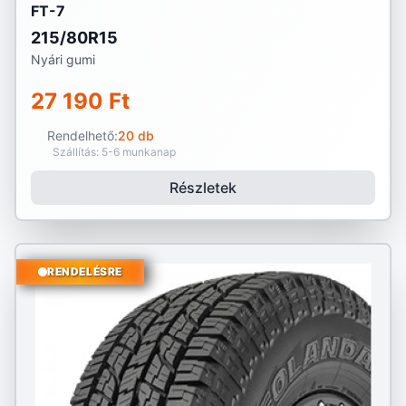
FT-7
215/80R15
Nyári gumi
27 190 Ft
Rendelhető:
20 db
Szállítás: 5-6 munkanap
Részletek
RENDELÉSRE