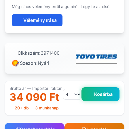
Még nincs vélemény erről a gumiról. Légy te az első!
Vélemény írása
Cikkszám:
3971400
Szezon:
Nyári
Bruttó ár — Importőri raktár
34 090 Ft
Kosárba
20+ db — 3 munkanap