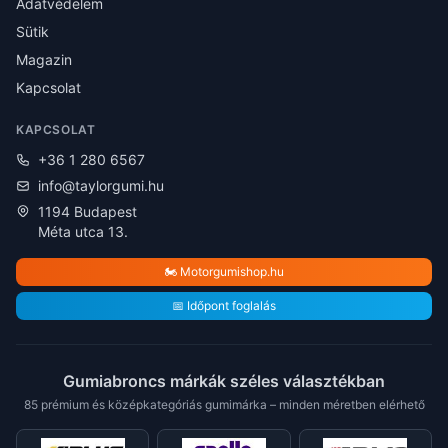
Adatvédelem
Sütik
Magazin
Kapcsolat
KAPCSOLAT
+36 1 280 6567
info@taylorgumi.hu
1194 Budapest
Méta utca 13.
🏍️ Motorgumishop.hu
📅 Időpont foglalás
Gumiabroncs márkák széles választékban
85 prémium és középkategóriás gumimárka – minden méretben elérhető