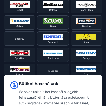
RoadX
Rotalla
Royal Black
Sailun
Sava
Sebring
Security
Semperit
Sonix
Sportiva
Sumitomo
Sunny
Tourador
Taurus
Toyo
Sütiket használunk
Tracmax
Tristar
Triangle
Weboldalunk sütiket használ a legjobb
felhasználói élmény biztosítása érdekében. A
sütik segítenek személyre szabni a tartalmat,
Viking
Voyager