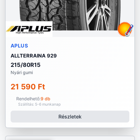
APLUS
ALLTERRAINA 929
215/80R15
Nyári gumi
21 590 Ft
Rendelhető:
9 db
Szállítás: 5-6 munkanap
Részletek