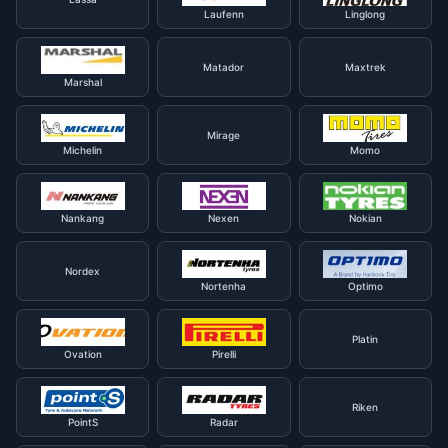
Laufenn
Linglong
Matador
Maxtrek
Marshal
Mirage
Michelin
Momo
Nankang
Nexen
Nokian
Nordex
Nortenha
Optimo
Platin
Ovation
Pirelli
Riken
PointS
Radar