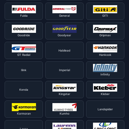
Fulda
General
GITI
Goodride
Goodyear
Gripmax
Habilead
GT Radial
Hankook
Ilink
Imperial
Infinity
Kenda
Kingstar
Kleber
Landspider
Kormoran
Kumho
Lassa