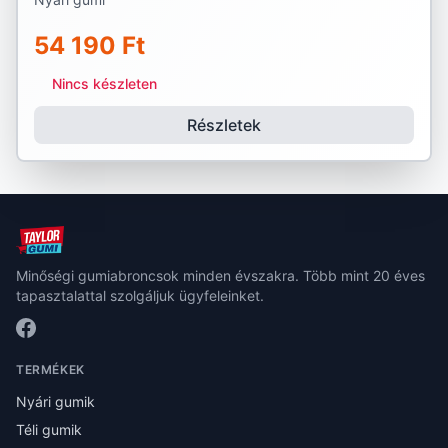
54 190 Ft
Nincs készleten
Részletek
Minőségi gumiabroncsok minden évszakra. Több mint 20 éves
tapasztalattal szolgáljuk ügyfeleinket.
TERMÉKEK
Nyári gumik
Téli gumik