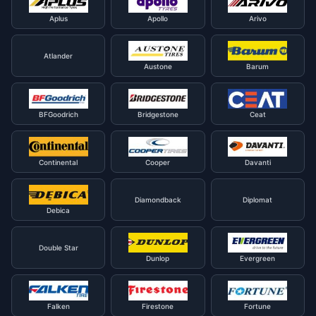
Aplus
Apollo
Arivo
Atlander
Austone
Barum
BFGoodrich
Bridgestone
Ceat
Continental
Cooper
Davanti
Diamondback
Diplomat
Debica
Double Star
Dunlop
Evergreen
Falken
Firestone
Fortune