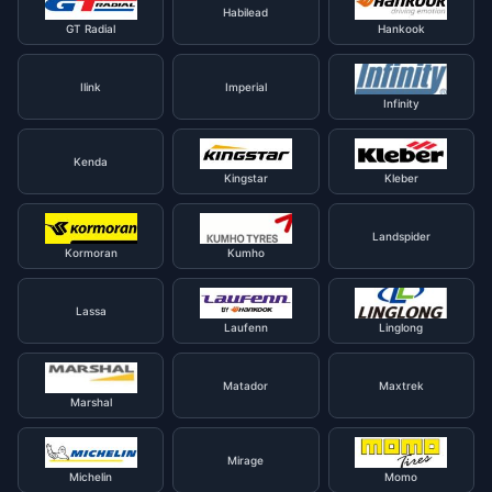
Habilead
GT Radial
Hankook
Ilink
Imperial
Infinity
Kenda
Kingstar
Kleber
Landspider
Kormoran
Kumho
Lassa
Laufenn
Linglong
Matador
Maxtrek
Marshal
Mirage
Michelin
Momo