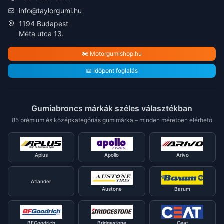
info@taylorgumi.hu
1194 Budapest
Méta utca 13.
🏍️ Motorgumishop.hu
📅 Időpont foglalás
Gumiabroncs márkák széles választékban
85 prémium és középkategóriás gumimárka – minden méretben elérhető
Aplus
Apollo
Arivo
Atlander
Austone
Barum
BFGoodrich
Bridgestone
Ceat