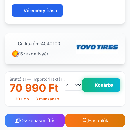
Vélemény írása
Cikkszám:
4040100
Szezon:
Nyári
Bruttó ár — Importőri raktár
70 990 Ft
Kosárba
20+ db — 3 munkanap
Összehasonlítás
Hasonlók