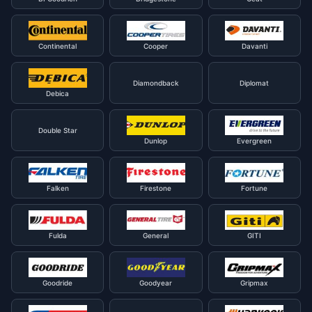
Continental
Cooper
Davanti
Diamondback
Diplomat
Debica
Double Star
Dunlop
Evergreen
Falken
Firestone
Fortune
Fulda
General
GITI
Goodride
Goodyear
Gripmax