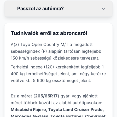
Passzol az autómra?
Tudnivalók erről az abroncsról
A(z) Toyo Open Country M/T a megadott
sebességindex (P) alapján tartósan legfeljebb
150 km/h sebességű közlekedésre tervezett.
Terhelési indexe (120) kerekenként legfeljebb 1
400 kg terhelhetőséget jelent, ami négy kerékre
vetítve kb. 5 600 kg össztömeget jelent.
Ez a méret (
265/65R17
) gyári vagy ajánlott
méret többek között az alábbi autótípusokon:
Mitsubishi Pajero, Toyota Land Cruiser Prado,
Mercedes G-class, Toyota Fortuner, Chevrolet