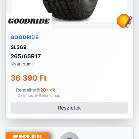
GOODRIDE
SL369
265/65R17
Nyári gumi
36 390 Ft
Rendelhető:
20+ db
Szállítás: 5-6 munkanap
Részletek
RENDELÉSRE