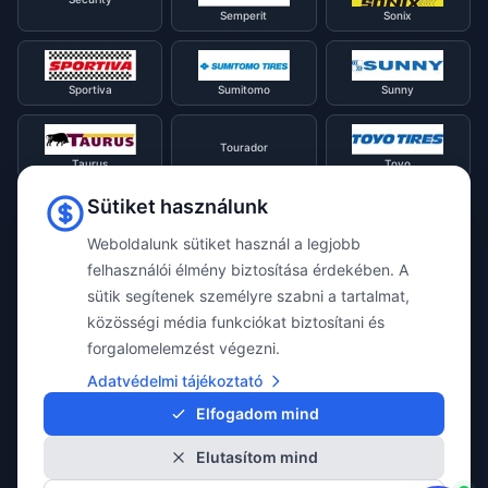
Semperit
Sonix
Sportiva
Sumitomo
Sunny
Tourador
Taurus
Toyo
Sütiket használunk
Tracmax
Tristar
Triangle
Weboldalunk sütiket használ a legjobb
felhasználói élmény biztosítása érdekében. A
sütik segítenek személyre szabni a tartalmat,
Viking
Voyager
Uniroyal
közösségi média funkciókat biztosítani és
forgalomelemzést végezni.
Waterfall
Westlake
Adatvédelmi tájékoztató
Vredestein
Elfogadom mind
Elutasítom mind
Yokohama