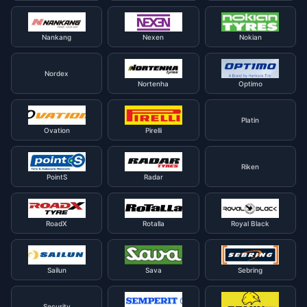
Nankang
Nexen
Nokian
Nordex
Nortenha
Optimo
Platin
Ovation
Pirelli
Riken
PointS
Radar
RoadX
Rotalla
Royal Black
Sailun
Sava
Sebring
Security