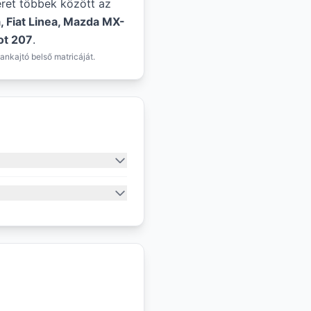
éret többek között az
, Fiat Linea, Mazda MX-
ot 207
.
ankajtó belső matricáját.