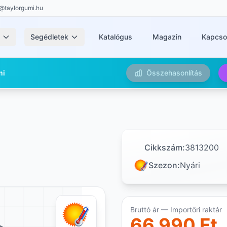
@taylorgumi.hu
k
Segédletek
Katalógus
Magazin
Kapcso
mi
Összehasonlítás
Cikkszám:
3813200
Szezon:
Nyári
Bruttó ár — Importőri raktár
66 990 Ft