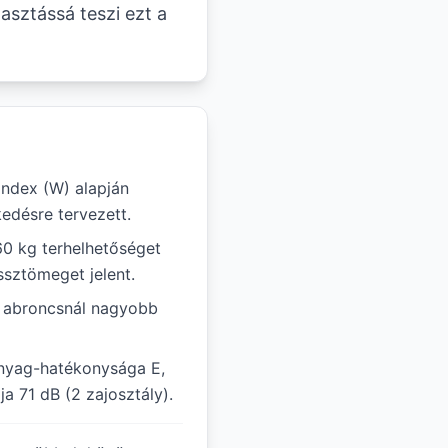
asztássá teszi ezt a
ndex (W) alapján
edésre tervezett.
60 kg terhelhetőséget
ssztömeget jelent.
ál abroncsnál nagyobb
nyag-hatékonysága E,
a 71 dB (2 zajosztály).