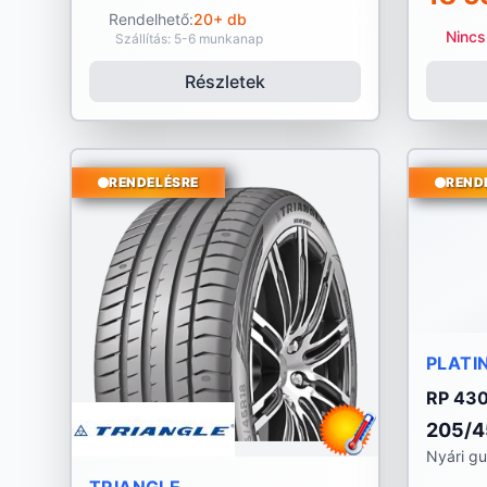
Rendelhető:
20+ db
Nincs
Szállítás: 5-6 munkanap
Részletek
RENDELÉSRE
REND
PLATI
RP 43
205/4
Nyári g