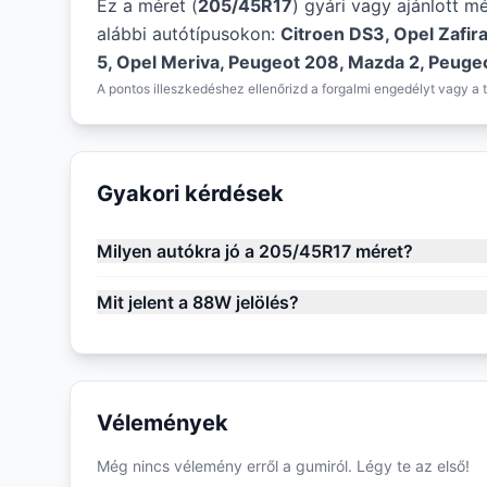
Ez a méret (
205/45R17
) gyári vagy ajánlott m
alábbi autótípusokon:
Citroen DS3, Opel Zafira
5, Opel Meriva, Peugeot 208, Mazda 2, Peuge
A pontos illeszkedéshez ellenőrizd a forgalmi engedélyt vagy a t
Gyakori kérdések
Milyen autókra jó a 205/45R17 méret?
Mit jelent a 88W jelölés?
Vélemények
Még nincs vélemény erről a gumiról. Légy te az első!