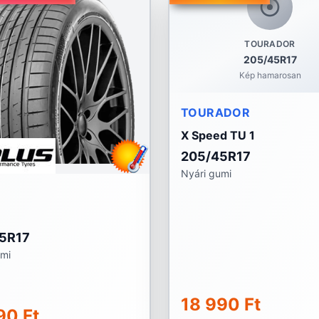
TOURADOR
205/45R17
Kép hamarosan
TOURADOR
X Speed TU 1
205/45R17
Nyári gumi
5R17
umi
18 990 Ft
90 Ft