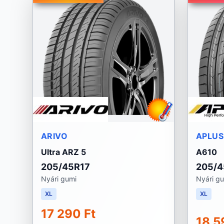
ARIVO
APLUS
Ultra ARZ 5
A610
205/45R17
205/4
Nyári gumi
Nyári g
XL
XL
17 290 Ft
18 5