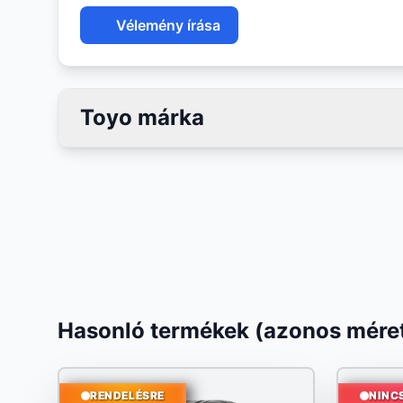
Vélemény írása
Toyo márka
Hasonló termékek (azonos méret
RENDELÉSRE
NINC