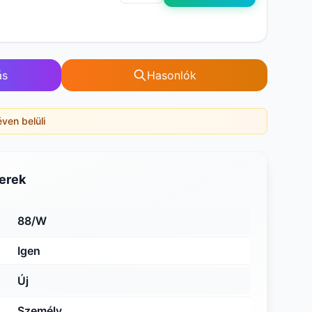
ás
Hasonlók
éven belüli
erek
88/W
Igen
Új
Személy