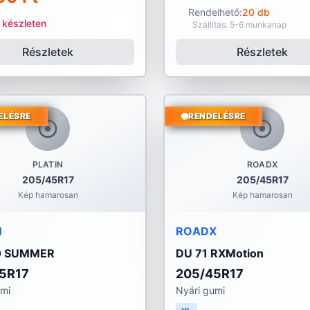
Rendelhető:
20 db
 készleten
Szállítás: 5-6 munkanap
Részletek
Részletek
ELÉSRE
RENDELÉSRE
PLATIN
ROADX
205/45R17
205/45R17
Kép hamarosan
Kép hamarosan
N
ROADX
0 SUMMER
DU 71 RXMotion
5R17
205/45R17
umi
Nyári gumi