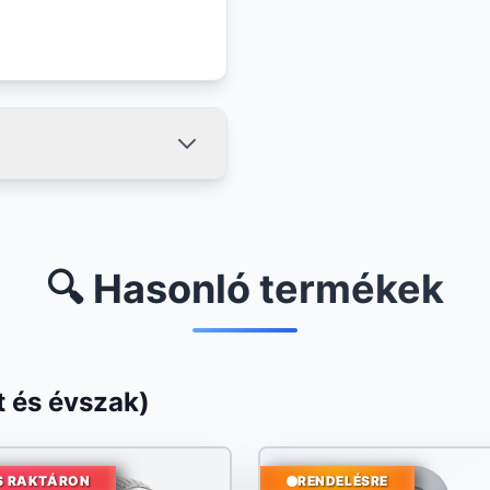
🔍 Hasonló termékek
 és évszak)
S RAKTÁRON
RENDELÉSRE