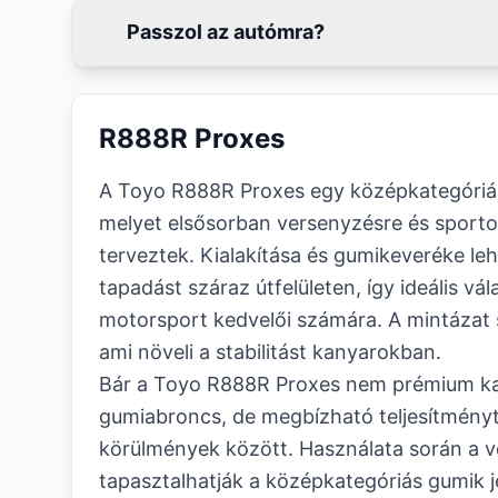
Passzol az autómra?
R888R Proxes
A Toyo R888R Proxes egy középkategóriá
melyet elsősorban versenyzésre és sporto
terveztek. Kialakítása és gumikeveréke leh
tapadást száraz útfelületen, így ideális vál
motorsport kedvelői számára. A mintázat se
ami növeli a stabilitást kanyarokban.
Bár a Toyo R888R Proxes nem prémium ka
gumiabroncs, de megbízható teljesítményt
körülmények között. Használata során a 
tapasztalhatják a középkategóriás gumik je