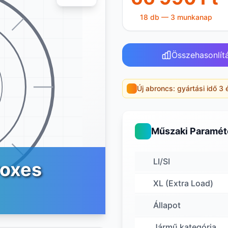
18 db — 3 munkanap
Összehasonlít
Új abroncs: gyártási idő 3 
Műszaki Paramét
LI/SI
roxes
XL (Extra Load)
Állapot
Jármű kategória