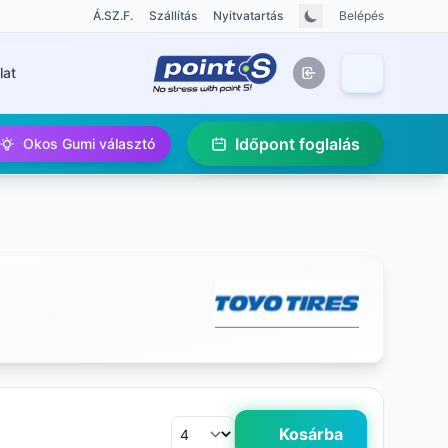
Á.SZ.F.
Szállítás
Nyitvatartás
Belépés
lat
Időpont foglalás
Okos Gumi választó
Kosárba