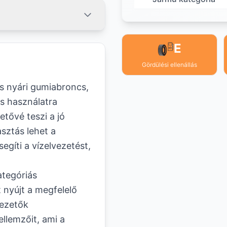
E
Gördülési ellenállás
s nyári gumiabroncs,
s használatra
etővé teszi a jó
asztás lehet a
gíti a vízelvezetést,
tegóriás
 nyújt a megfelelő
vezetők
llemzőit, ami a