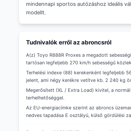
mindennapi sportos autózáshoz ideális vál
modellt.
Tudnivalók erről az abroncsról
A(z) Toyo R888R Proxes a megadott sebességi
tartósan legfeljebb 270 km/h sebességű közlek
Terhelési indexe (88) kerekenként legfeljebb 5
jelent, ami négy kerékre vetítve kb. 2 240 kg ö
Megerősített (XL / Extra Load) kivitel, a norm
terhelhetőséggel.
Az EU-energiacímke szerint az abroncs üzema
nedves tapadása E osztályú, külső gördülési zaj