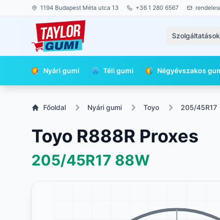
1194 Budapest Méta utca 13
+36 1 280 6567
rendeles
Szolgáltatáso
Nyári gumi
Téli gumi
Négyévszakos gu
Főoldal
Nyári gumi
Toyo
205/45R17
Toyo R888R Proxes
205/45R17
88W