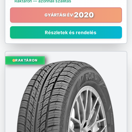
Raktáron — azonnali szállítás
Nokian
2020
GYÁRTÁSI ÉV:
Nordex
Részletek és rendelés
Nortenha
Optimo
RAKTÁRON
Ovation
Pirelli
Platin
PointS
Radar
Riken