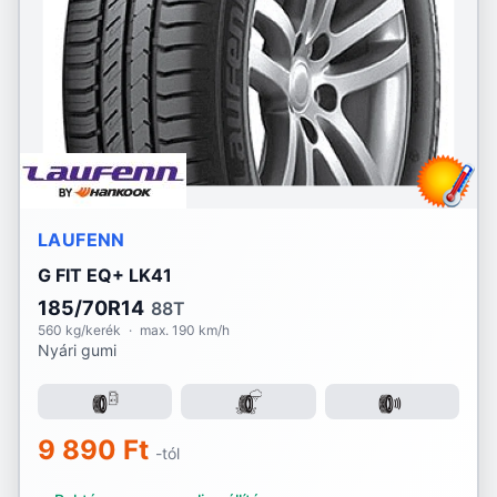
Lassa
Laufenn
Linglong
Marshal
Matador
LAUFENN
Maxtrek
G FIT EQ+ LK41
Michelin
185/70R14
88T
560 kg/kerék
·
max. 190 km/h
Nyári gumi
Mirage
Momo
9 890 Ft
Nankang
-tól
Nexen