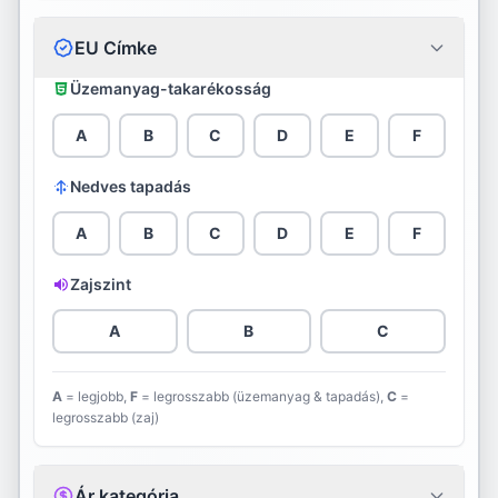
Continental
EU Címke
Cooper
Üzemanyag-takarékosság
Davanti
A
B
C
D
E
F
Debica
Nedves tapadás
Diamondback
A
B
C
D
E
F
Diplomat
Zajszint
Double Star
A
B
C
Dunlop
A
= legjobb,
F
= legrosszabb (üzemanyag & tapadás),
C
=
legrosszabb (zaj)
Evergreen
Falken
Ár kategória