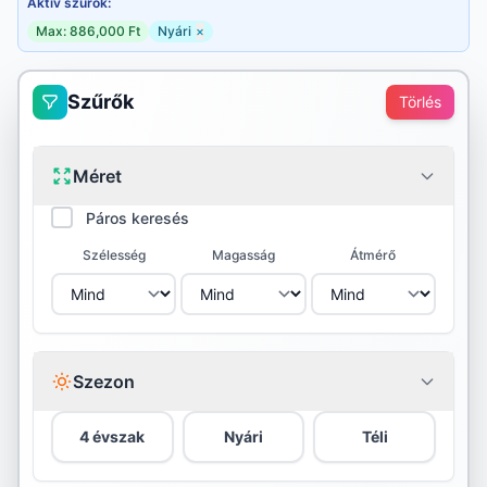
Aktív szűrők:
Max: 886,000 Ft
Nyári
×
Szűrők
Törlés
Méret
Páros keresés
Szélesség
Magasság
Átmérő
Szezon
4 évszak
Nyári
Téli