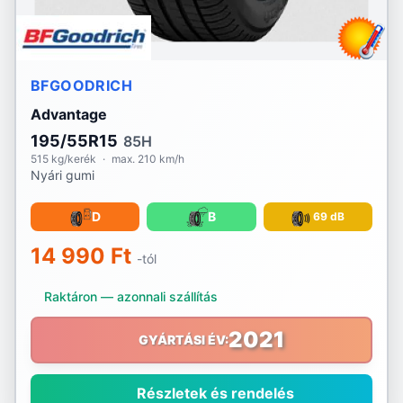
BFGOODRICH
Advantage
195/55R15
85H
515 kg/kerék
·
max. 210 km/h
Nyári gumi
D
B
69 dB
14 990 Ft
-tól
Raktáron — azonnali szállítás
2021
GYÁRTÁSI ÉV:
Részletek és rendelés