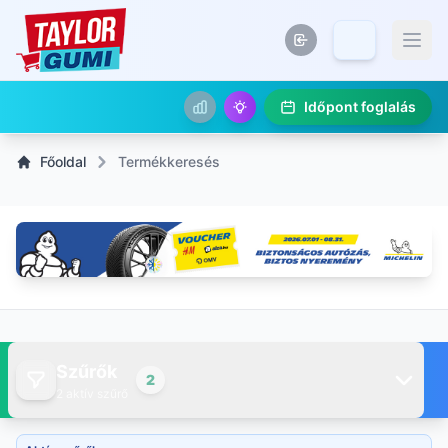
Időpont foglalás
Főoldal
Termékkeresés
Szűrők
2
2 aktív szűrő