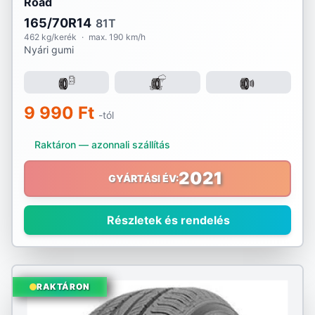
Road
165/70R14
81T
462 kg/kerék
·
max. 190 km/h
Nyári gumi
9 990 Ft
-tól
Raktáron — azonnali szállítás
2021
GYÁRTÁSI ÉV:
Részletek és rendelés
RAKTÁRON