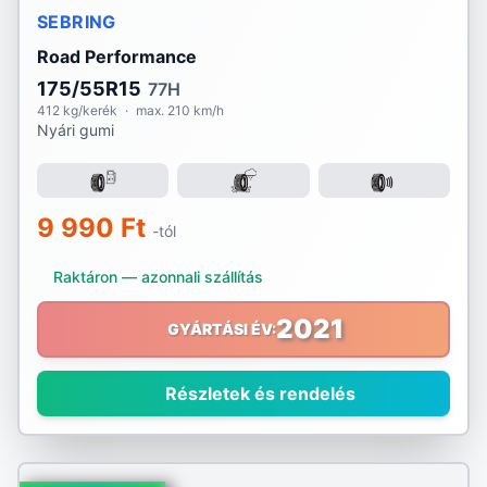
SEBRING
Road Performance
175/55R15
77H
412 kg/kerék
·
max. 210 km/h
Nyári gumi
9 990 Ft
-tól
Raktáron — azonnali szállítás
2021
GYÁRTÁSI ÉV:
Részletek és rendelés