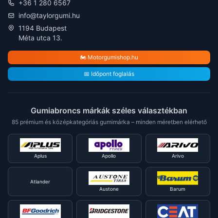
+36 1 280 6567
info@taylorgumi.hu
1194 Budapest
Méta utca 13.
🏍️ Motorgumishop.hu
📅 Időpont foglalás
Gumiabroncs márkák széles választékban
85 prémium és középkategóriás gumimárka – minden méretben elérhető
Aplus
Apollo
Arivo
Atlander
Austone
Barum