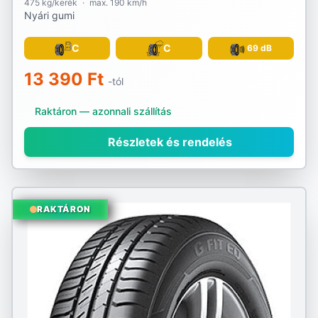
475 kg/kerék
·
max. 190 km/h
Nyári gumi
C
C
69 dB
13 390 Ft
-tól
Raktáron — azonnali szállítás
Részletek és rendelés
RAKTÁRON