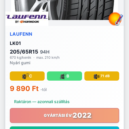
Voyager
Vredestein
Waterfall
LAUFENN
LK01
Westlake
205/65R15
94H
Yokohama
670 kg/kerék
·
max. 210 km/h
Nyári gumi
C
B
71 dB
9 890 Ft
-tól
Raktáron — azonnali szállítás
2022
GYÁRTÁSI ÉV: