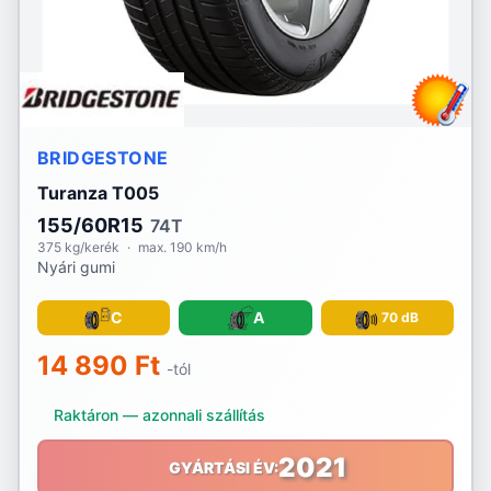
BRIDGESTONE
Turanza T005
155/60R15
74T
375 kg/kerék
·
max. 190 km/h
Nyári gumi
C
A
70 dB
14 890 Ft
-tól
Raktáron — azonnali szállítás
2021
GYÁRTÁSI ÉV: