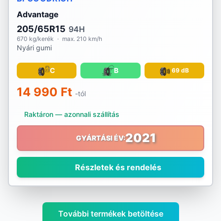
Advantage
205/65R15
94H
670 kg/kerék
·
max. 210 km/h
Nyári gumi
C
B
69 dB
14 990 Ft
-tól
Raktáron — azonnali szállítás
2021
GYÁRTÁSI ÉV:
Részletek és rendelés
További termékek betöltése