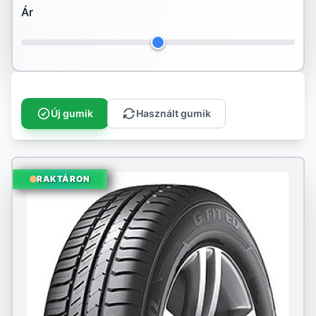
Ár
Hankook
Ilink
Imperial
Infinity
Új gumik
Használt gumik
Kenda
Kingstar
RAKTÁRON
Kleber
Kormoran
Kumho
Landspider