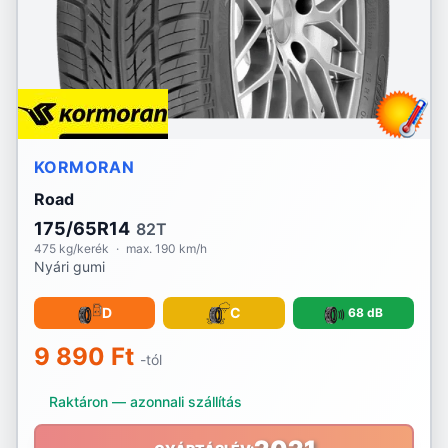
RoadX
Rotalla
Royal Black
KORMORAN
Sailun
Road
Sava
175/65R14
82T
475 kg/kerék
·
max. 190 km/h
Sebring
Nyári gumi
Security
D
C
68 dB
Semperit
9 890 Ft
-tól
Sonix
Raktáron — azonnali szállítás
Sportiva