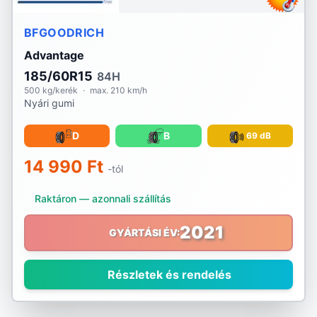
BFGOODRICH
Advantage
185/60R15
84H
500 kg/kerék
·
max. 210 km/h
Nyári gumi
D
B
69 dB
14 990 Ft
-tól
Raktáron — azonnali szállítás
2021
GYÁRTÁSI ÉV:
Részletek és rendelés