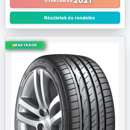
2021
GYÁRTÁSI ÉV:
Sumitomo
Részletek és rendelés
Sunny
Taurus
RAKTÁRON
Tourador
Toyo
Tracmax
Triangle
Tristar
Uniroyal
Viking