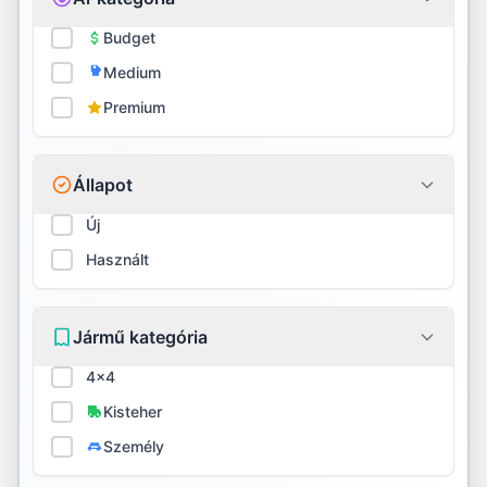
Firestone
Budget
Medium
Fortune
Premium
Fulda
General
Állapot
GITI
Új
Használt
Goodride
Goodyear
Jármű kategória
Gripmax
4x4
GT Radial
Kisteher
Személy
Habilead