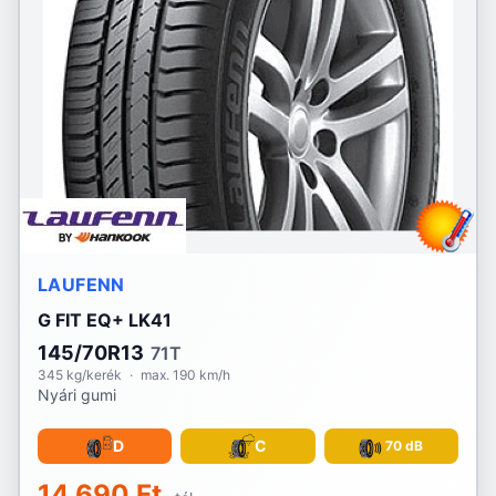
LAUFENN
G FIT EQ+ LK41
145/70R13
71T
345 kg/kerék
·
max. 190 km/h
Nyári gumi
D
C
70 dB
14 690 Ft