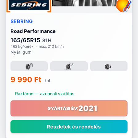
SEBRING
Road Performance
165/65R15
81H
462 kg/kerék
·
max. 210 km/h
Nyári gumi
9 990 Ft
-tól
Raktáron — azonnali szállítás
2021
GYÁRTÁSI ÉV:
Részletek és rendelés