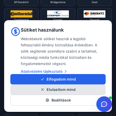
BFGoodrich
Bridgestone
Ceat
Continental
Cooper
Davanti
Sütiket használunk
Diamondback
Diplomat
Debica
Weboldalunk sütiket használ a legjobb
felhasználói élmény biztosítása érdekében. A
sütik segítenek személyre szabni a tartalmat,
Double Star
Dunlop
Evergreen
közösségi média funkciókat biztosítani és
forgalomelemzést végezni.
Adatvédelmi tájékoztató
Falken
Firestone
Fortune
Elfogadom mind
Elutasítom mind
Fulda
General
GITI
Beállítások
Goodride
Goodyear
Gripmax