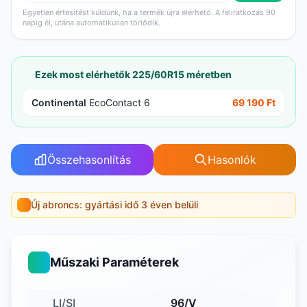
Egyetlen értesítést küldünk, ha a termék újra elérhető. A feliratkozás 90
napig él, utána automatikusan törlődik.
Ezek most elérhetők 225/60R15 méretben
Continental
EcoContact 6
69 190 Ft
Összehasonlítás
Hasonlók
Új abroncs: gyártási idő 3 éven belüli
Műszaki Paraméterek
LI/SI
96/V