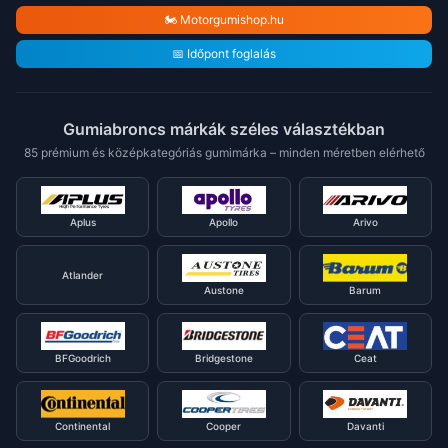
🏍️ Motorgumishop.hu
📅 Időpont foglalás
Gumiabroncs márkák széles választékban
85 prémium és középkategóriás gumimárka – minden méretben elérhető
Aplus
Apollo
Arivo
Atlander
Austone
Barum
BFGoodrich
Bridgestone
Ceat
Continental
Cooper
Davanti