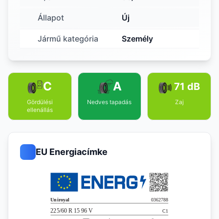
Állapot
Új
Jármű kategória
Személy
C
A
71 dB
Gördülési
Nedves tapadás
Zaj
ellenállás
EU Energiacímke