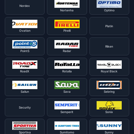
Nordex
Nortenha
Optimo
Platin
Ovation
Pirelli
Riken
PointS
Radar
RoadX
Rotalla
Royal Black
Sailun
Sava
Sebring
Security
Semperit
Sonix
Sportiva
Sumitomo
Sunny