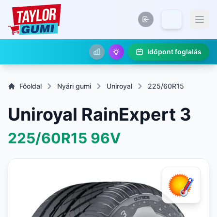
Időpont foglalás
Főoldal
Nyári gumi
Uniroyal
225/60R15
Uniroyal RainExpert 3
225/60R15
96V