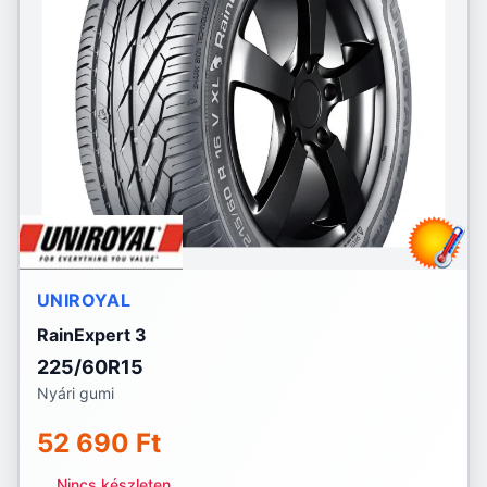
UNIROYAL
RainExpert 3
225/60R15
Nyári gumi
52 690 Ft
Nincs készleten