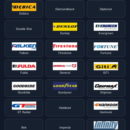
Diamondback
Diplomat
Debica
Double Star
Dunlop
Evergreen
Falken
Firestone
Fortune
Fulda
General
GITI
Goodride
Goodyear
Gripmax
Habilead
GT Radial
Hankook
Ilink
Imperial