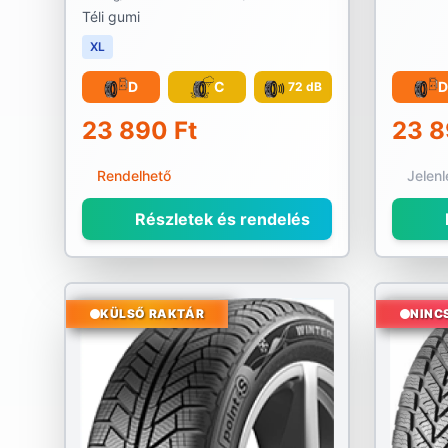
Téli gumi
XL
D
C
D
72 dB
23 890 Ft
23 8
Rendelhető
Jelen
Részletek és rendelés
KÜLSŐ RAKTÁR
NINC