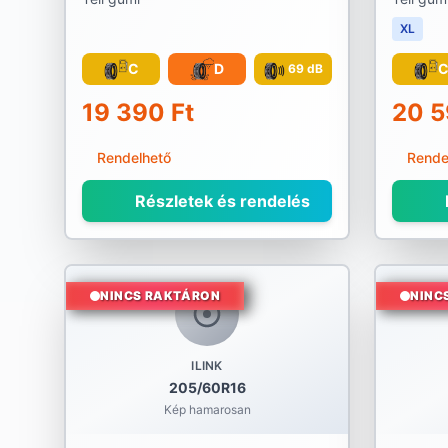
XL
C
D
69 dB
19 390 Ft
20 5
Rendelhető
Rende
Részletek és rendelés
NINCS RAKTÁRON
NINC
ILINK
205/60R16
Kép hamarosan