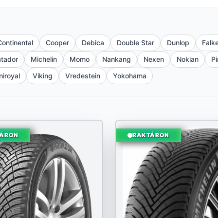
Continental
Cooper
Debica
Double Star
Dunlop
Falk
tador
Michelin
Momo
Nankang
Nexen
Nokian
Pi
niroyal
Viking
Vredestein
Yokohama
ÁRON
RAKTÁRON