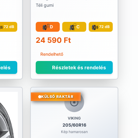
Téli gumi
D
C
72 dB
72 dB
24 590 Ft
Rendelhető
elés
Részletek és rendelés
KÜLSŐ RAKTÁR
VIKING
205/60R16
Kép hamarosan