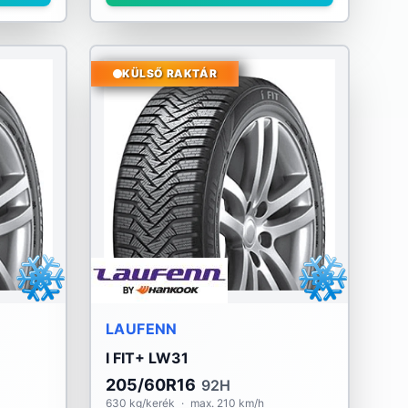
KÜLSŐ RAKTÁR
LAUFENN
I FIT+ LW31
205/60R16
92H
630 kg/kerék
·
max. 210 km/h