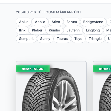
205/60 R16 TÉLI GUMI MÁRKÁNKÉNT
Aplus
Apollo
Arivo
Barum
Bridgestone
Ilink
Kleber
Kumho
Laufenn
Linglong
Ma
Semperit
Sunny
Taurus
Toyo
Triangle
U
RAKTÁRON
RAKT