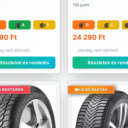
Téli gumi
A
D
C
B
90 Ft
24 290 Ft
leg nem elérhető
Jelenleg nem elérhető
Részletek és rendelés
Részletek és rend
S RAKTÁRON
KÜLSŐ RAKTÁR