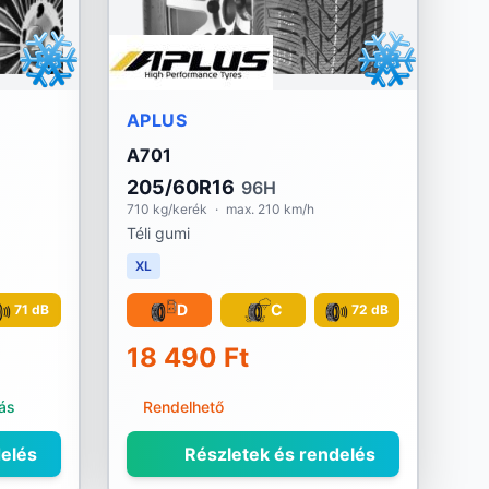
APLUS
A701
205/60R16
96H
710 kg/kerék
·
max. 210 km/h
Téli gumi
XL
D
C
71 dB
72 dB
18 490 Ft
tás
Rendelhető
elés
Részletek és rendelés