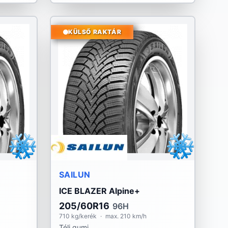
KÜLSŐ RAKTÁR
SAILUN
ICE BLAZER Alpine+
205/60R16
96H
710 kg/kerék
·
max. 210 km/h
Téli gumi