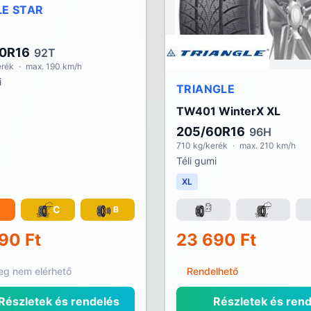
E STAR
0R16
92T
erék
·
max. 190 km/h
i
TRIANGLE
TW401 WinterX XL
205/60R16
96H
710 kg/kerék
·
max. 210 km/h
Téli gumi
XL
C
B
90 Ft
23 690 Ft
leg nem elérhető
Rendelhető
Részletek és rendelés
Részletek és rend