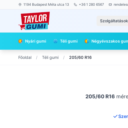
1194 Budapest Méta utca 13
+36 1 280 6567
rendeles
Szolgáltatáso
Nyári gumi
Téli gumi
Négyévszakos gu
Főoldal
/
Téli gumi
/
205/60 R16
205/60 R16
méret
Szer