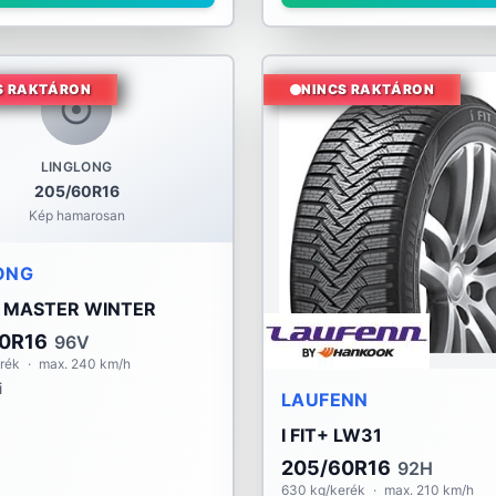
S RAKTÁRON
NINCS RAKTÁRON
LINGLONG
205/60R16
Kép hamarosan
ONG
 MASTER WINTER
0R16
96V
rék
·
max. 240 km/h
i
LAUFENN
I FIT+ LW31
205/60R16
92H
630 kg/kerék
·
max. 210 km/h