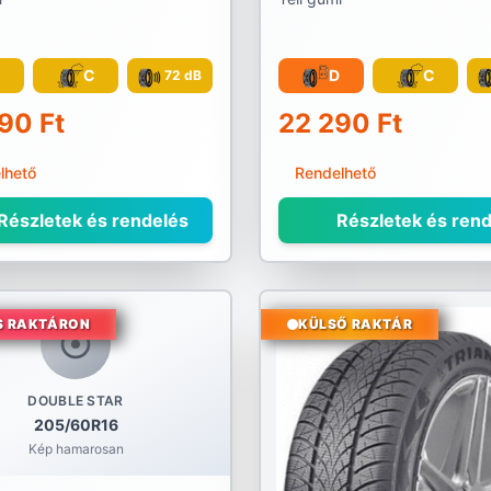
C
C
D
C
72 dB
90 Ft
22 290 Ft
lhető
Rendelhető
Részletek és rendelés
Részletek és rend
S RAKTÁRON
KÜLSŐ RAKTÁR
DOUBLE STAR
205/60R16
Kép hamarosan