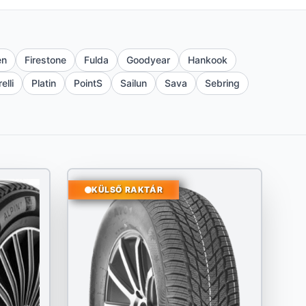
en
Firestone
Fulda
Goodyear
Hankook
relli
Platin
PointS
Sailun
Sava
Sebring
KÜLSŐ RAKTÁR