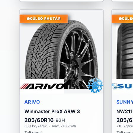
KÜLSŐ RAKTÁR
KÜLS
ARIVO
SUNN
Winmaster ProX ARW 3
NW211
205/60R16
205/6
92H
630 kg/kerék
·
max. 210 km/h
710 kg/ke
Téli gumi
Téli gum