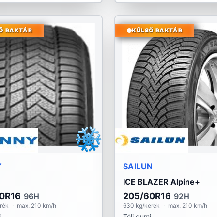
Ő RAKTÁR
KÜLSŐ RAKTÁR
Y
SAILUN
ICE BLAZER Alpine+
0R16
205/60R16
96H
92H
rék
·
max. 210 km/h
630 kg/kerék
·
max. 210 km/h
i
Téli gumi