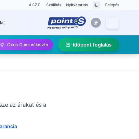
Á.SZ.F.
Szállítás
Nyitvatartás
Belépés
lat
Időpont foglalás
Okos Gumi választó
sze az árakat és a
garancia