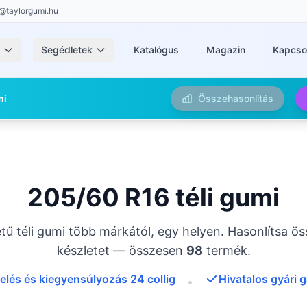
@taylorgumi.hu
k
Segédletek
Katalógus
Magazin
Kapcso
mi
Összehasonlítás
205/60 R16 téli gumi
ű téli gumi több márkától, egy helyen. Hasonlítsa ös
készletet — összesen
98
termék.
elés és kiegyensúlyozás 24 collig
Hivatalos gyári 
•