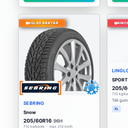
KÜLSŐ RAKTÁR
NINC
LINGL
SPORT
205/6
710 kg/ke
Téli gum
SEBRING
XL
Snow
205/60R16
96H
710 kg/kerék
·
max. 210 km/h