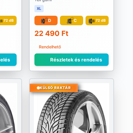
XL
D
C
72 dB
72 dB
22 490 Ft
Rendelhető
elés
Részletek és rendelés
KÜLSŐ RAKTÁR