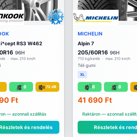
OOK
MICHELIN
 i*cept RS3 W462
Alpin 7
0R16
205/60R16
96H
96H
rék
·
max. 210 km/h
710 kg/kerék
·
max. 210 km/h
i
Téli gumi
XL
C
B
B
B
72 dB
90 Ft
41 690 Ft
on — azonnali szállítás
Raktáron — azonnali szállí
Részletek és rendelés
Részletek és rend