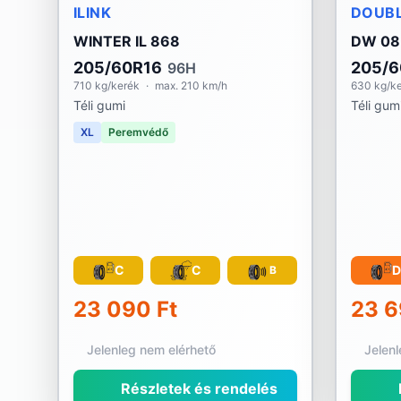
ILINK
DOUBL
WINTER IL 868
DW 08
205/60R16
205/6
96H
710 kg/kerék
·
max. 210 km/h
630 kg/k
Téli gumi
Téli gum
XL
Peremvédő
C
C
D
B
23 090 Ft
23 6
Jelenleg nem elérhető
Jelen
Részletek és rendelés