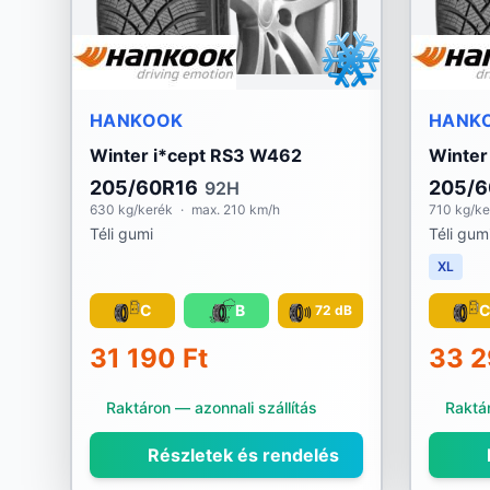
HANKOOK
HANK
Winter i*cept RS3 W462
Winter
205/60R16
205/6
92H
630 kg/kerék
·
max. 210 km/h
710 kg/ke
Téli gumi
Téli gum
XL
C
B
72 dB
31 190 Ft
33 2
Raktáron — azonnali szállítás
Raktár
Részletek és rendelés