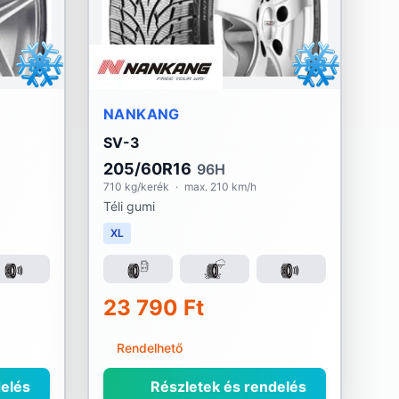
NANKANG
SV-3
205/60R16
96H
710 kg/kerék
·
max. 210 km/h
Téli gumi
XL
23 790 Ft
Rendelhető
elés
Részletek és rendelés