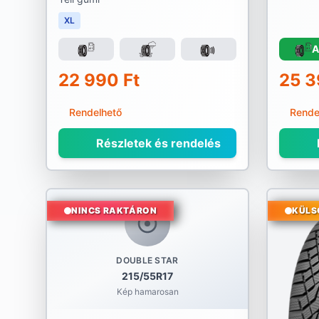
XL
A
22 990 Ft
25 3
Rendelhető
Rende
Részletek és rendelés
NINCS RAKTÁRON
KÜLS
DOUBLE STAR
215/55R17
Kép hamarosan