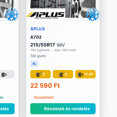
APLUS
A702
215/55R17
98V
750 kg/kerék
·
max. 240 km/h
Téli gumi
XL
C
C
72 dB
22 590 Ft
tás
Rendelhető
elés
Részletek és rendelés