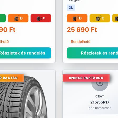
XL
D
D
C
C
90 Ft
25 690 Ft
lhető
Rendelhető
Részletek és rendelés
Részletek és rend
Ő RAKTÁR
NINCS RAKTÁRON
CEAT
215/55R17
Kép hamarosan