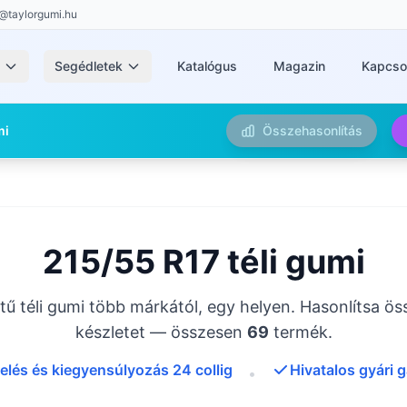
@taylorgumi.hu
k
Segédletek
Katalógus
Magazin
Kapcso
mi
Összehasonlítás
215/55 R17 téli gumi
ű téli gumi több márkától, egy helyen. Hasonlítsa ös
készletet — összesen
69
termék.
elés és kiegyensúlyozás 24 collig
Hivatalos gyári 
•