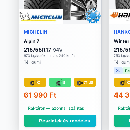
MICHELIN
HANK
Alpin 7
Winter
215/55R17
215/5
94V
670 kg/kerék
·
max. 240 km/h
750 kg/k
Téli gumi
Téli gum
XL
Pe
C
B
71 dB
61 990 Ft
44 3
Raktáron — azonnali szállítás
Raktár
Részletek és rendelés