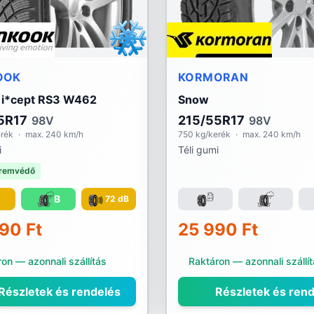
OOK
KORMORAN
 i*cept RS3 W462
Snow
5R17
215/55R17
98V
98V
erék
·
max. 240 km/h
750 kg/kerék
·
max. 240 km/h
i
Téli gumi
remvédő
C
B
72 dB
90 Ft
25 990 Ft
on — azonnali szállítás
Raktáron — azonnali szállí
Részletek és rendelés
Részletek és rend