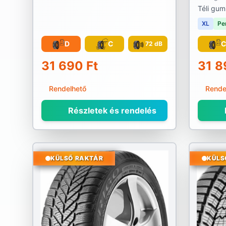
Téli gum
XL
Pe
D
C
72 dB
31 690 Ft
31 8
Rendelhető
Rende
Részletek és rendelés
KÜLSŐ RAKTÁR
KÜLS