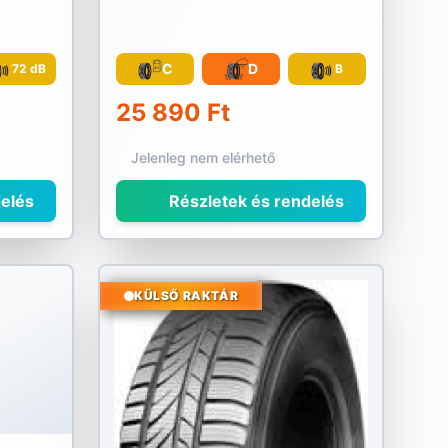
C
D
72 dB
B
25 890 Ft
Jelenleg nem elérhető
elés
Részletek és rendelés
KÜLSŐ RAKTÁR