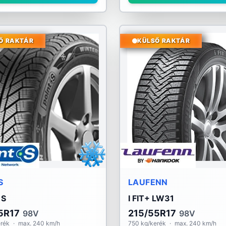
Ő RAKTÁR
KÜLSŐ RAKTÁR
S
LAUFENN
 S
I FIT+ LW31
5R17
215/55R17
98V
98V
erék
·
max. 240 km/h
750 kg/kerék
·
max. 240 km/h