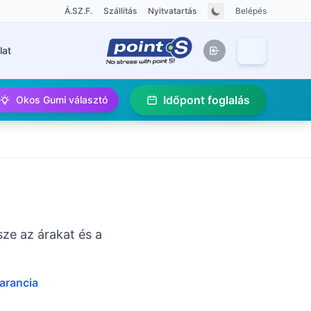
Á.SZ.F.
Szállítás
Nyitvatartás
Belépés
lat
Időpont foglalás
Okos Gumi választó
sze az árakat és a
garancia