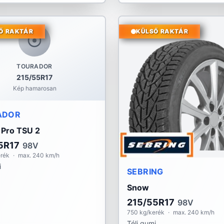
Ő RAKTÁR
KÜLSŐ RAKTÁR
TOURADOR
215/55R17
Kép hamarosan
ADOR
 Pro TSU 2
5R17
98V
erék
·
max. 240 km/h
i
SEBRING
Snow
215/55R17
98V
750 kg/kerék
·
max. 240 km/h
Téli gumi