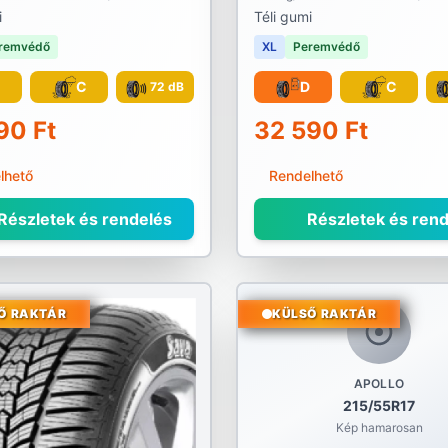
i
Téli gumi
remvédő
XL
Peremvédő
C
C
D
C
72 dB
90 Ft
32 590 Ft
lhető
Rendelhető
Részletek és rendelés
Részletek és rend
Ő RAKTÁR
KÜLSŐ RAKTÁR
APOLLO
215/55R17
Kép hamarosan