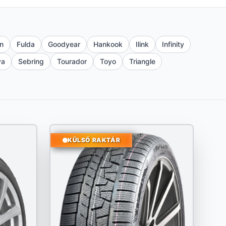
n
Fulda
Goodyear
Hankook
Ilink
Infinity
va
Sebring
Tourador
Toyo
Triangle
KÜLSŐ RAKTÁR