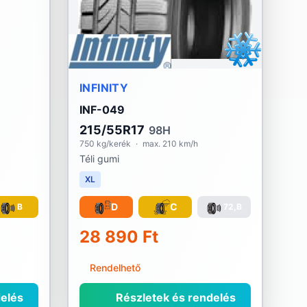
INFINITY
INF-049
215/55R17
98H
750 kg/kerék
·
max. 210 km/h
Téli gumi
XL
D
C
B
72,B
28 890 Ft
Rendelhető
elés
Részletek és rendelés