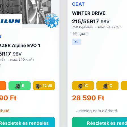
CEAT
WINTER DRIVE
215/55R17
98V
750 kg/kerék
·
max. 240 km/h
Téli gumi
N
XL
AZER Alpine EVO 1
5R17
98V
erék
·
max. 240 km/h
i
B
C
C
72 dB
90 Ft
28 590 Ft
lhető
Jelenleg nem elérhető
Részletek és rendelés
Részletek és rend