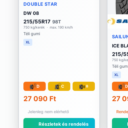
DOUBLE STAR
DW 08
215/55R17
98T
750 kg/kerék
·
max. 190 km/h
Téli gumi
SAILU
XL
ICE BL
215/5
750 kg/k
Téli gum
XL
D
C
D
B
27 090 Ft
27 0
Jelenleg nem elérhető
Rende
Részletek és rendelés