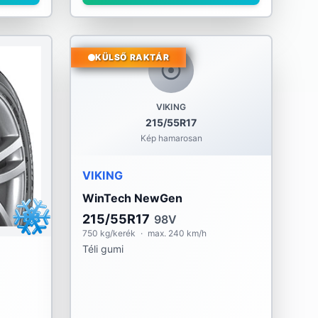
KÜLSŐ RAKTÁR
VIKING
215/55R17
Kép hamarosan
VIKING
WinTech NewGen
215/55R17
98V
750 kg/kerék
·
max. 240 km/h
Téli gumi