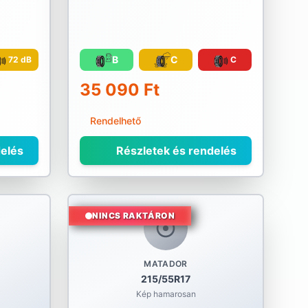
B
C
72 dB
C
35 090 Ft
Rendelhető
elés
Részletek és rendelés
NINCS RAKTÁRON
MATADOR
215/55R17
Kép hamarosan