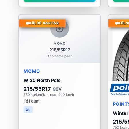
KÜLSŐ RAKTÁR
KÜLS
MOMO
215/55R17
Kép hamarosan
MOMO
W 20 North Pole
215/55R17
98V
750 kg/kerék
·
max. 240 km/h
Téli gumi
POINT
XL
Winter
215/5
750 kg/k