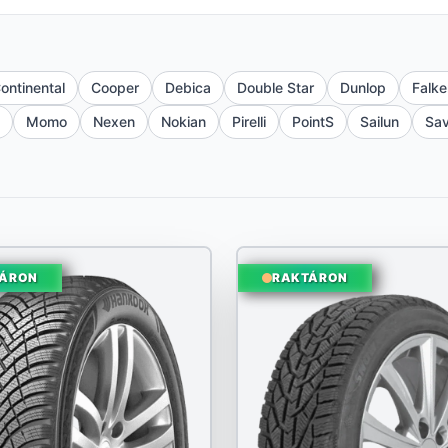
ontinental
Cooper
Debica
Double Star
Dunlop
Falke
Momo
Nexen
Nokian
Pirelli
PointS
Sailun
Sa
ÁRON
RAKTÁRON