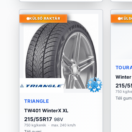
KÜLSŐ RAKTÁR
KÜLS
TOUR
Winter
215/5
750 kg/k
Téli gum
TRIANGLE
TW401 WinterX XL
215/55R17
98V
750 kg/kerék
·
max. 240 km/h
Téli gumi