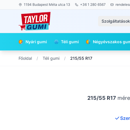
1194 Budapest Méta utca 13
+36 1 280 6567
rendeles
Szolgáltatáso
Nyári gumi
Téli gumi
Négyévszakos gu
Főoldal
/
Téli gumi
/
215/55 R17
215/55 R17
méret
Szer