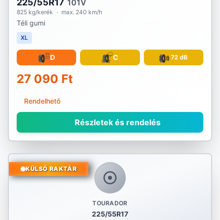
225/55R17
101V
825 kg/kerék
·
max. 240 km/h
Téli gumi
XL
D
C
72 dB
27 090 Ft
Rendelhető
Részletek és rendelés
KÜLSŐ RAKTÁR
TOURADOR
225/55R17