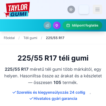
Időpont foglalás
Főoldal
/
Téli gumi
/
225/55 R17
225/55 R17 téli gumi
225/55 R17
méretű téli gumi több márkától, egy
helyen. Hasonlítsa össze az árakat és a készletet
— összesen
105
termék.
Szerelés és kiegyensúlyozás 24 collig
•
Hivatalos gyári garancia