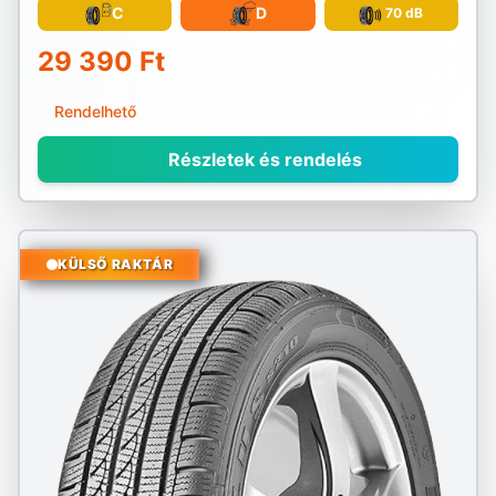
C
D
70 dB
29 390 Ft
Rendelhető
Részletek és rendelés
KÜLSŐ RAKTÁR