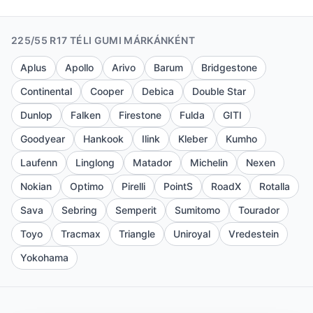
225/55 R17 TÉLI GUMI MÁRKÁNKÉNT
Aplus
Apollo
Arivo
Barum
Bridgestone
Continental
Cooper
Debica
Double Star
Dunlop
Falken
Firestone
Fulda
GITI
Goodyear
Hankook
Ilink
Kleber
Kumho
Laufenn
Linglong
Matador
Michelin
Nexen
Nokian
Optimo
Pirelli
PointS
RoadX
Rotalla
Sava
Sebring
Semperit
Sumitomo
Tourador
Toyo
Tracmax
Triangle
Uniroyal
Vredestein
Yokohama