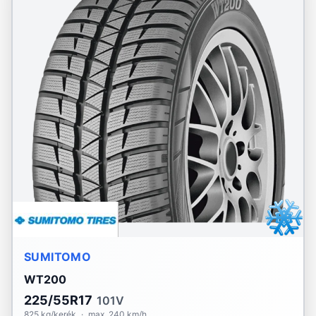
SUMITOMO
WT200
225/55R17
101V
825 kg/kerék
·
max. 240 km/h