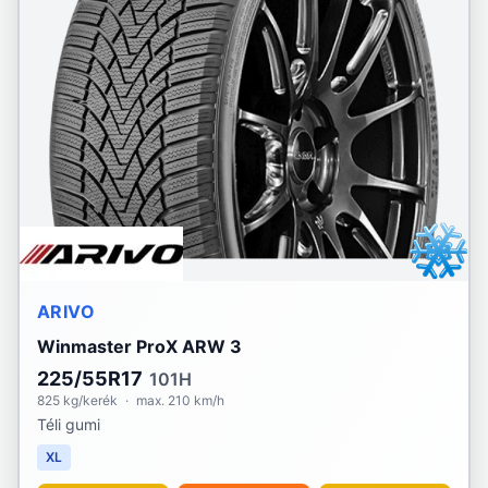
ARIVO
Winmaster ProX ARW 3
225/55R17
101H
825 kg/kerék
·
max. 210 km/h
Téli gumi
XL