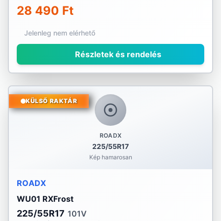
28 490 Ft
Jelenleg nem elérhető
Részletek és rendelés
KÜLSŐ RAKTÁR
ROADX
225/55R17
Kép hamarosan
ROADX
WU01 RXFrost
225/55R17
101V