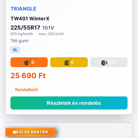
TRIANGLE
TW401 WinterX
225/55R17
101V
825 kg/kerék
·
max. 240 km/h
Téli gumi
XL
D
C
B,72
25 690 Ft
Rendelhető
Részletek és rendelés
KÜLSŐ RAKTÁR