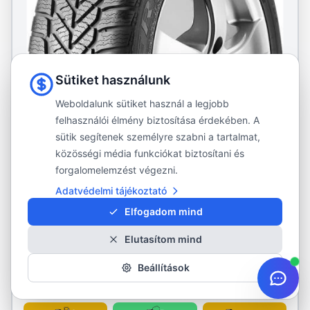
Sütiket használunk
Weboldalunk sütiket használ a legjobb
felhasználói élmény biztosítása érdekében. A
sütik segítenek személyre szabni a tartalmat,
közösségi média funkciókat biztosítani és
forgalomelemzést végezni.
Adatvédelmi tájékoztató
DEBICA
Elfogadom mind
Frigo Hp 2
225/55R17
101V
Elutasítom mind
825 kg/kerék
·
max. 240 km/h
Téli gumi
Beállítások
XL