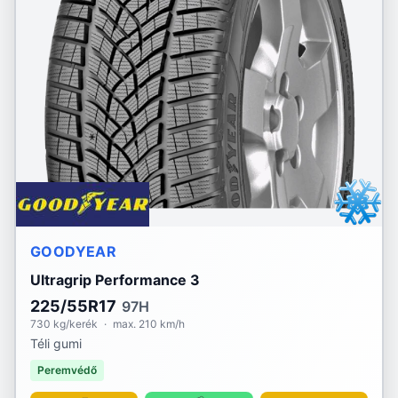
GOODYEAR
Ultragrip Performance 3
225/55R17
97H
730 kg/kerék
·
max. 210 km/h
Téli gumi
Peremvédő