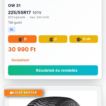
OW 31
225/55R17
101V
825 kg/kerék
·
max. 240 km/h
Téli gumi
XL
D
C
72 dB
30 990 Ft
Rendelhető
Részletek és rendelés
KÜLSŐ RAKTÁR