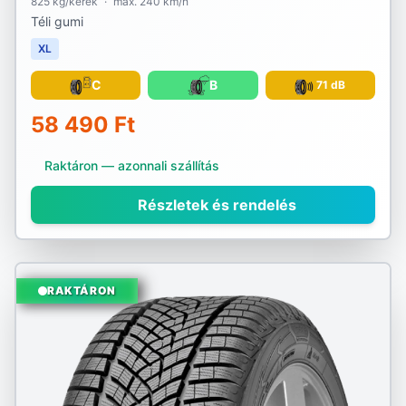
825 kg/kerék
·
max. 240 km/h
Téli gumi
XL
C
B
71 dB
58 490 Ft
Raktáron — azonnali szállítás
Részletek és rendelés
RAKTÁRON