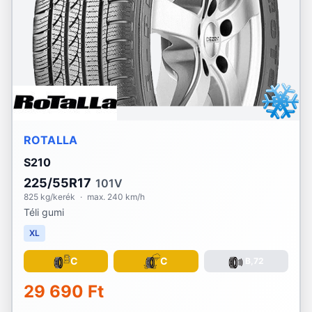
ROTALLA
S210
225/55R17
101V
825 kg/kerék
·
max. 240 km/h
Téli gumi
XL
C
C
B,72
29 690 Ft