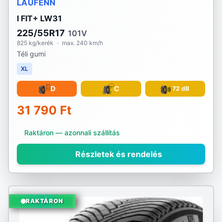
LAUFENN
I FIT+ LW31
225/55R17
101V
825 kg/kerék
·
max. 240 km/h
Téli gumi
XL
D
C
72 dB
31 790 Ft
Raktáron — azonnali szállítás
Részletek és rendelés
RAKTÁRON