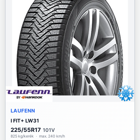
LAUFENN
I FIT+ LW31
225/55R17
101V
825 kg/kerék
·
max. 240 km/h