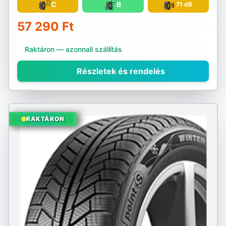
C
B
71 dB
57 290 Ft
Raktáron — azonnali szállítás
Részletek és rendelés
RAKTÁRON