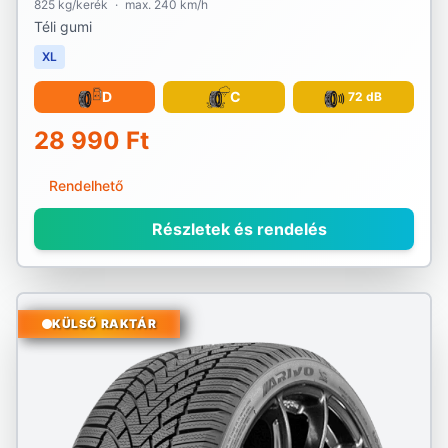
825 kg/kerék
·
max. 240 km/h
Téli gumi
XL
D
C
72 dB
28 990 Ft
Rendelhető
Részletek és rendelés
KÜLSŐ RAKTÁR