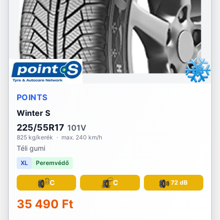
POINTS
Winter S
225/55R17
101V
825 kg/kerék
·
max. 240 km/h
Téli gumi
XL
Peremvédő
C
C
72 dB
35 490 Ft