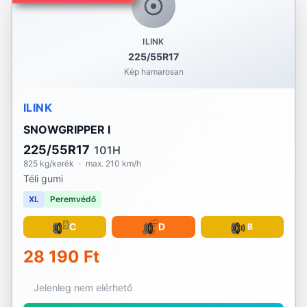
ILINK
225/55R17
Kép hamarosan
ILINK
SNOWGRIPPER I
225/55R17
101H
825 kg/kerék
·
max. 210 km/h
Téli gumi
XL
Peremvédő
C
D
B
28 190 Ft
Jelenleg nem elérhető