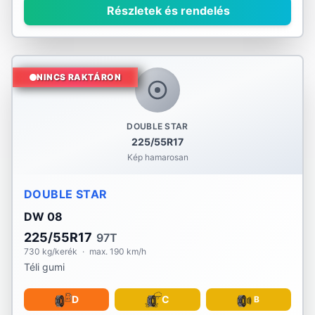
Részletek és rendelés
NINCS RAKTÁRON
DOUBLE STAR
225/55R17
Kép hamarosan
DOUBLE STAR
DW 08
225/55R17
97T
730 kg/kerék
·
max. 190 km/h
Téli gumi
D
C
B