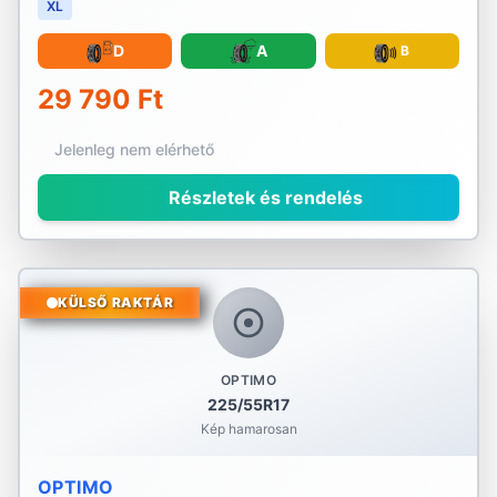
XL
D
A
B
29 790 Ft
Jelenleg nem elérhető
Részletek és rendelés
KÜLSŐ RAKTÁR
OPTIMO
225/55R17
Kép hamarosan
OPTIMO