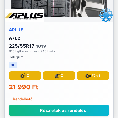
APLUS
A702
225/55R17
101V
825 kg/kerék
·
max. 240 km/h
Téli gumi
XL
C
C
72 dB
21 990 Ft
Rendelhető
Részletek és rendelés