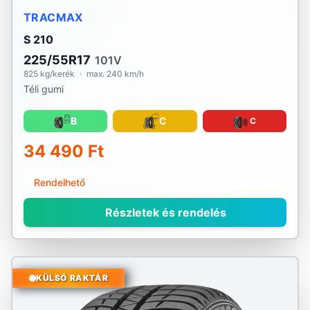
TRACMAX
S 210
225/55R17
101V
825 kg/kerék
·
max. 240 km/h
Téli gumi
B
C
C
34 490 Ft
Rendelhető
Részletek és rendelés
KÜLSŐ RAKTÁR