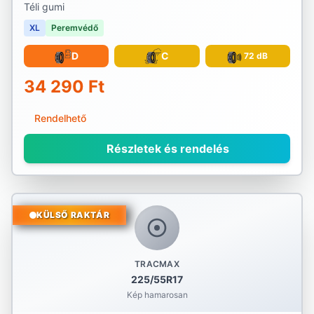
Téli gumi
XL
Peremvédő
D
C
72 dB
34 290 Ft
Rendelhető
Részletek és rendelés
KÜLSŐ RAKTÁR
TRACMAX
225/55R17
Kép hamarosan