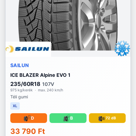
SAILUN
ICE BLAZER Alpine EVO 1
235/60R18
107V
975 kg/kerék
·
max. 240 km/h
Téli gumi
XL
D
B
72 dB
33 790 Ft