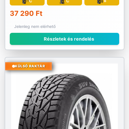
C
C
B
37 290 Ft
Jelenleg nem elérhető
Részletek és rendelés
KÜLSŐ RAKTÁR