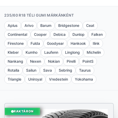
235/60 R18 TÉLI GUMI MÁRKÁNKÉNT
Aplus
Arivo
Barum
Bridgestone
Ceat
Continental
Cooper
Debica
Dunlop
Falken
Firestone
Fulda
Goodyear
Hankook
Ilink
Kleber
Kumho
Laufenn
Linglong
Michelin
Nankang
Nexen
Nokian
Pirelli
PointS
Rotalla
Sailun
Sava
Sebring
Taurus
Triangle
Uniroyal
Vredestein
Yokohama
RAKTÁRON