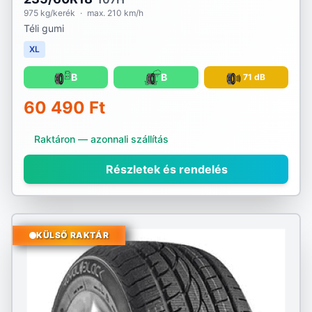
975 kg/kerék
·
max. 210 km/h
Téli gumi
XL
B
B
71 dB
60 490 Ft
Raktáron — azonnali szállítás
Részletek és rendelés
KÜLSŐ RAKTÁR