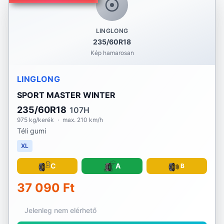
LINGLONG
235/60R18
Kép hamarosan
LINGLONG
SPORT MASTER WINTER
235/60R18
107H
975 kg/kerék
·
max. 210 km/h
Téli gumi
XL
C
A
B
37 090 Ft
Jelenleg nem elérhető