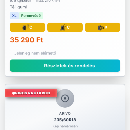
975 kg/kerék
·
max. 210 km/h
Téli gumi
XL
Peremvédő
C
C
B
35 290 Ft
Jelenleg nem elérhető
Részletek és rendelés
NINCS RAKTÁRON
ARIVO
235/60R18
Kép hamarosan