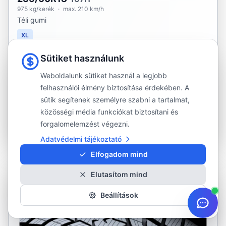
975 kg/kerék
·
max. 210 km/h
Téli gumi
XL
C
C
72 dB
Sütiket használunk
43 190 Ft
Weboldalunk sütiket használ a legjobb
felhasználói élmény biztosítása érdekében. A
sütik segítenek személyre szabni a tartalmat,
Jelenleg nem elérhető
közösségi média funkciókat biztosítani és
Részletek és rendelés
forgalomelemzést végezni.
Adatvédelmi tájékoztató
Elfogadom mind
NINCS RAKTÁRON
Elutasítom mind
Beállítások