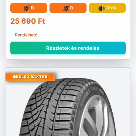
D
D
72 dB
25 690 Ft
Rendelhető
Részletek és rendelés
KÜLSŐ RAKTÁR