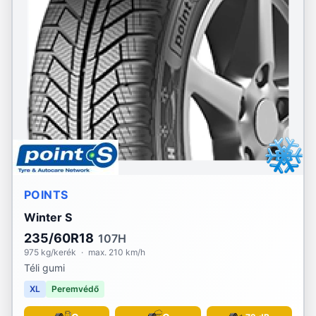
POINTS
Winter S
235/60R18
107H
975 kg/kerék
·
max. 210 km/h
Téli gumi
XL
Peremvédő