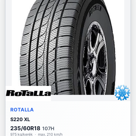
ROTALLA
S220 XL
235/60R18
107H
975 kg/kerék
·
max. 210 km/h