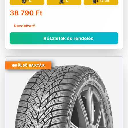
C
C
72 dB
38 790 Ft
Rendelhető
Részletek és rendelés
KÜLSŐ RAKTÁR