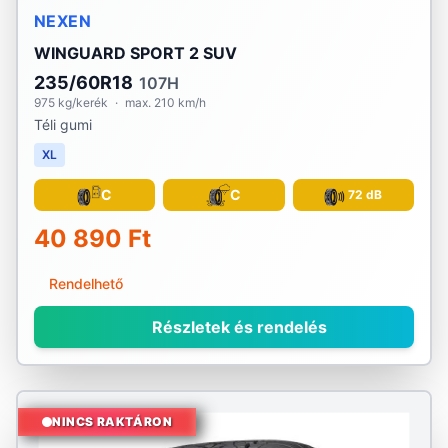
NEXEN
WINGUARD SPORT 2 SUV
235/60R18
107H
975 kg/kerék
·
max. 210 km/h
Téli gumi
XL
C
C
72 dB
40 890 Ft
Rendelhető
Részletek és rendelés
NINCS RAKTÁRON