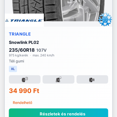
TRIANGLE
Snowlink PL02
235/60R18
107V
975 kg/kerék
·
max. 240 km/h
Téli gumi
XL
34 990 Ft
Rendelhető
Részletek és rendelés