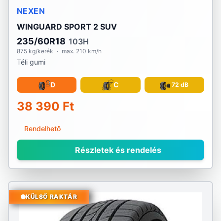
NEXEN
WINGUARD SPORT 2 SUV
235/60R18
103H
875 kg/kerék
·
max. 210 km/h
Téli gumi
D
C
72 dB
38 390 Ft
Rendelhető
Részletek és rendelés
KÜLSŐ RAKTÁR