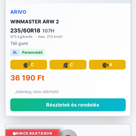
ARIVO
WINMASTER ARW 2
235/60R18
107H
975 kg/kerék
·
max. 210 km/h
Téli gumi
XL
Peremvédő
C
C
B
36 190 Ft
Jelenleg nem elérhető
Részletek és rendelés
NINCS RAKTÁRON