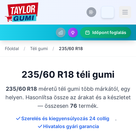
Időpont foglalás
Főoldal
/
Téli gumi
/
235/60 R18
235/60 R18 téli gumi
235/60 R18
méretű téli gumi több márkától, egy
helyen. Hasonlítsa össze az árakat és a készletet
— összesen
76
termék.
Szerelés és kiegyensúlyozás 24 collig
•
Hivatalos gyári garancia