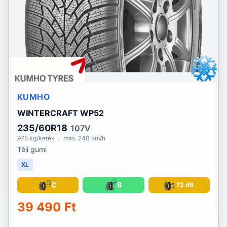
KUMHO
WINTERCRAFT WP52
235/60R18
107V
975 kg/kerék
·
max. 240 km/h
Téli gumi
XL
C
B
72 dB
39 490 Ft