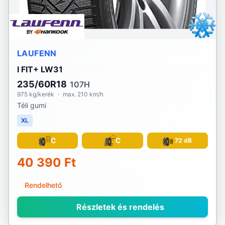
LAUFENN
I FIT+ LW31
235/60R18
107H
975 kg/kerék
·
max. 210 km/h
Téli gumi
XL
C
C
72 dB
40 390 Ft
Rendelhető
Részletek és rendelés