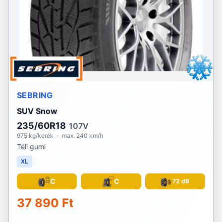
SEBRING
SUV Snow
235/60R18
107V
975 kg/kerék
·
max. 240 km/h
Téli gumi
XL
C
C
72 dB
37 890 Ft