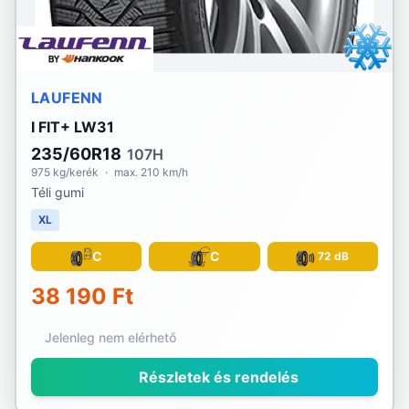
LAUFENN
I FIT+ LW31
235/60R18
107H
975 kg/kerék
·
max. 210 km/h
Téli gumi
XL
C
C
72 dB
38 190 Ft
Jelenleg nem elérhető
Részletek és rendelés