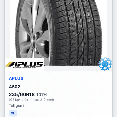
APLUS
A502
235/60R18
107H
975 kg/kerék
·
max. 210 km/h
Téli gumi
XL