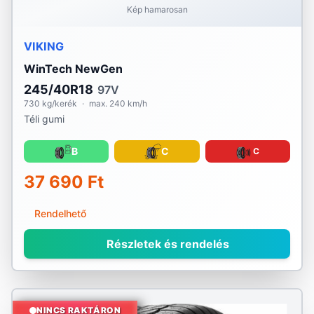
Kép hamarosan
VIKING
WinTech NewGen
245/40R18
97V
730 kg/kerék
·
max. 240 km/h
Téli gumi
B
C
C
37 690 Ft
Rendelhető
Részletek és rendelés
NINCS RAKTÁRON