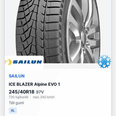
SAILUN
ICE BLAZER Alpine EVO 1
245/40R18
97V
730 kg/kerék
·
max. 240 km/h
Téli gumi
XL