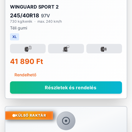
WINGUARD SPORT 2
245/40R18
97V
730 kg/kerék
·
max. 240 km/h
Téli gumi
XL
41 890 Ft
Rendelhető
Részletek és rendelés
KÜLSŐ RAKTÁR