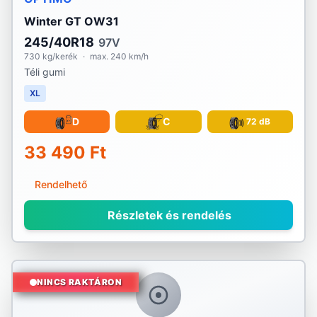
Winter GT OW31
245/40R18
97V
730 kg/kerék
·
max. 240 km/h
Téli gumi
XL
D
C
72 dB
33 490 Ft
Rendelhető
Részletek és rendelés
NINCS RAKTÁRON