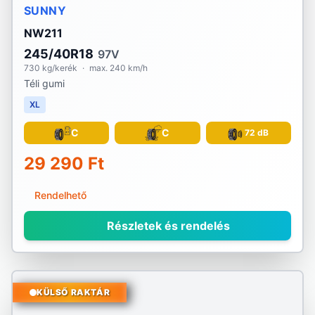
SUNNY
NW211
245/40R18
97V
730 kg/kerék
·
max. 240 km/h
Téli gumi
XL
C
C
72 dB
29 290 Ft
Rendelhető
Részletek és rendelés
KÜLSŐ RAKTÁR