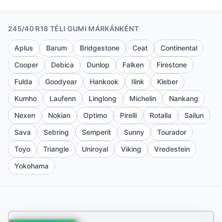
245/40 R18 TÉLI GUMI MÁRKÁNKÉNT
Aplus
Barum
Bridgestone
Ceat
Continental
Cooper
Debica
Dunlop
Falken
Firestone
Fulda
Goodyear
Hankook
Ilink
Kleber
Kumho
Laufenn
Linglong
Michelin
Nankang
Nexen
Nokian
Optimo
Pirelli
Rotalla
Sailun
Sava
Sebring
Semperit
Sunny
Tourador
Toyo
Triangle
Uniroyal
Viking
Vredestein
Yokohama