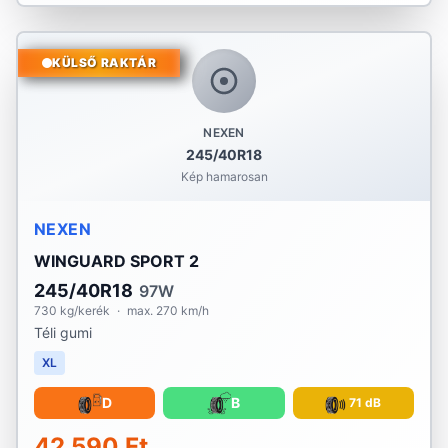
KÜLSŐ RAKTÁR
NEXEN
245/40R18
Kép hamarosan
NEXEN
WINGUARD SPORT 2
245/40R18
97W
730 kg/kerék
·
max. 270 km/h
Téli gumi
XL
D
B
71 dB
42 590 Ft