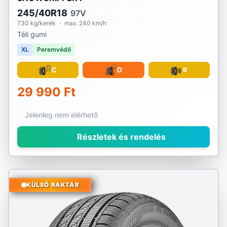
245/40R18
97V
730 kg/kerék
·
max. 240 km/h
Téli gumi
XL
Peremvédő
C
D
B
29 990 Ft
Jelenleg nem elérhető
Részletek és rendelés
KÜLSŐ RAKTÁR