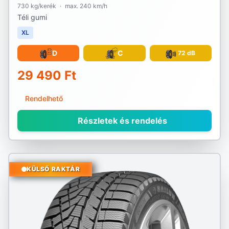
730 kg/kerék
·
max. 240 km/h
Téli gumi
XL
D
C
72 dB
29 490 Ft
Rendelhető
Részletek és rendelés
KÜLSŐ RAKTÁR