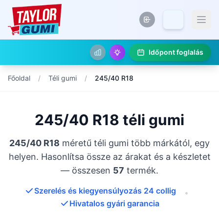
Időpont foglalás
Főoldal
/
Téli gumi
/
245/40 R18
245/40 R18 téli gumi
245/40 R18
méretű téli gumi több márkától, egy
helyen. Hasonlítsa össze az árakat és a készletet
— összesen
57
termék.
Szerelés és kiegyensúlyozás 24 collig
•
Hivatalos gyári garancia