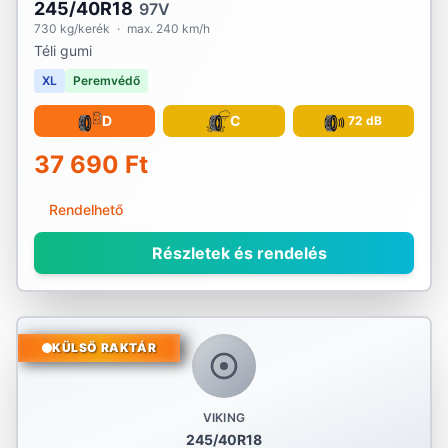
245/40R18
97V
730 kg/kerék
·
max. 240 km/h
Téli gumi
XL
Peremvédő
D
C
72 dB
37 690 Ft
Rendelhető
Részletek és rendelés
KÜLSŐ RAKTÁR
VIKING
245/40R18