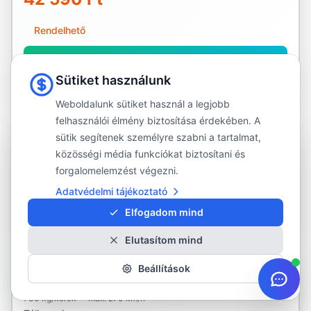
Rendelhető
Részletek és rendelés
Sütiket használunk
Weboldalunk sütiket használ a legjobb
felhasználói élmény biztosítása érdekében. A
KÜLSŐ RAKTÁR
sütik segítenek személyre szabni a tartalmat,
közösségi média funkciókat biztosítani és
forgalomelemzést végezni.
KUMHO
245/40R18
Adatvédelmi tájékoztató
Kép hamarosan
Elfogadom mind
Elutasítom mind
KUMHO
WINTERCRAFT WP52+
Beállítások
245/40R18
97W
730 kg/kerék
·
max. 270 km/h