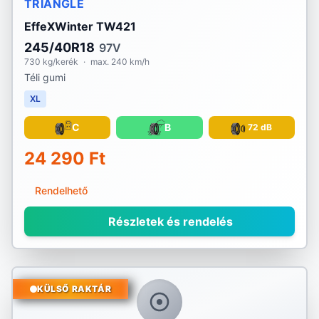
TRIANGLE
EffeXWinter TW421
245/40R18
97V
730 kg/kerék
·
max. 240 km/h
Téli gumi
XL
C
B
72 dB
24 290 Ft
Rendelhető
Részletek és rendelés
KÜLSŐ RAKTÁR