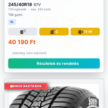
245/40R18
97V
730 kg/kerék
·
max. 240 km/h
Téli gumi
XL
C
72 dB
40 190 Ft
Jelenleg nem elérhető
Részletek és rendelés
NINCS RAKTÁRON