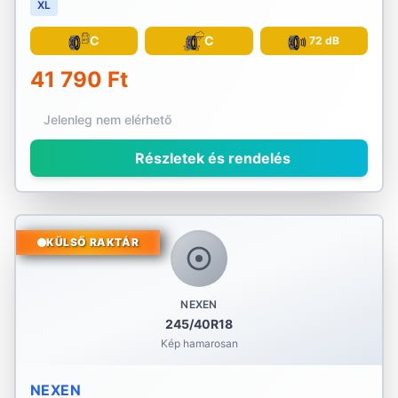
XL
C
C
72 dB
41 790 Ft
Jelenleg nem elérhető
Részletek és rendelés
KÜLSŐ RAKTÁR
NEXEN
245/40R18
Kép hamarosan
NEXEN