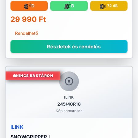
D
B
72 dB
29 990 Ft
Rendelhető
Részletek és rendelés
NINCS RAKTÁRON
ILINK
245/40R18
Kép hamarosan
ILINK
SNOWGRIPPER I