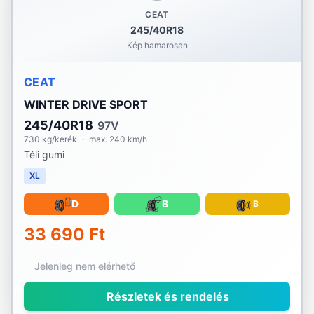
CEAT
245/40R18
Kép hamarosan
CEAT
WINTER DRIVE SPORT
245/40R18
97V
730 kg/kerék
·
max. 240 km/h
Téli gumi
XL
D
B
B
33 690 Ft
Jelenleg nem elérhető
Részletek és rendelés