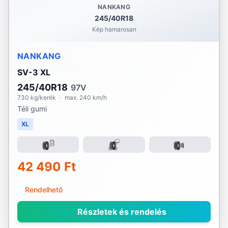
NANKANG
245/40R18
Kép hamarosan
NANKANG
SV-3 XL
245/40R18
97V
730 kg/kerék
·
max. 240 km/h
Téli gumi
XL
42 490 Ft
Rendelhető
Részletek és rendelés