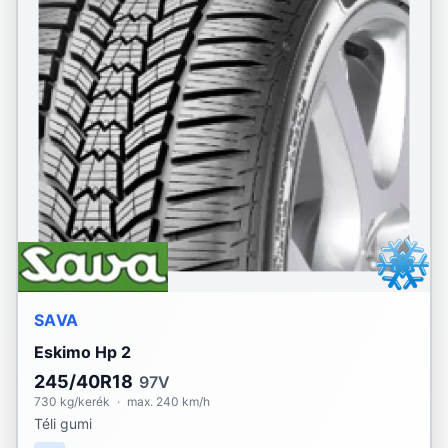
SAVA
Eskimo Hp 2
245/40R18
97V
730 kg/kerék
·
max. 240 km/h
Téli gumi