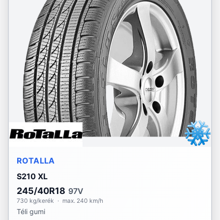
ROTALLA
S210 XL
245/40R18
97V
730 kg/kerék
·
max. 240 km/h
Téli gumi