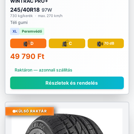
WINTRAC PRO+
245/40R18
97W
730 kg/kerék
·
max. 270 km/h
Téli gumi
XL
Peremvédő
D
C
70 dB
49 790 Ft
Raktáron — azonnali szállítás
Részletek és rendelés
KÜLSŐ RAKTÁR