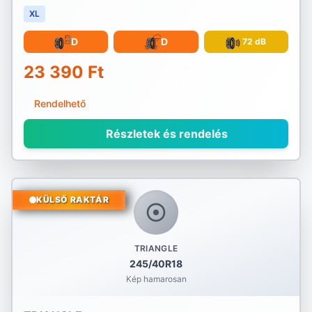
XL
D
D
72 dB
23 390 Ft
Rendelhető
Részletek és rendelés
KÜLSŐ RAKTÁR
TRIANGLE
245/40R18
Kép hamarosan