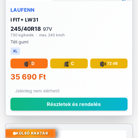
LAUFENN
I FIT+ LW31
245/40R18
97V
730 kg/kerék
·
max. 240 km/h
Téli gumi
XL
D
C
72 dB
35 690 Ft
Jelenleg nem elérhető
Részletek és rendelés
KÜLSŐ RAKTÁR