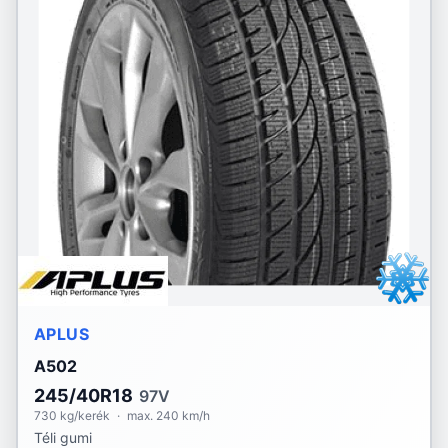
APLUS
A502
245/40R18
97V
730 kg/kerék
·
max. 240 km/h
Téli gumi