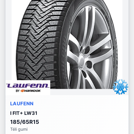
LAUFENN
I FIT+ LW31
185/65R15
Téli gumi