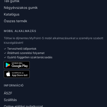
Téli gumik
Négyévszakos gumik
Katalógus
Összes termék
MOBIL ALKALMAZÁS
Töltse le díjmentes MyPoint-S mobil alkalmazásunkat a személyre szabott
kiszolgálásért!
✓ Tervezhető időpontok
✓ Átlátható szerelési folyamat
✓ Gyártó független szaktanácsadás
INFORMÁCIÓ
ÁSZF
Szállítás
Online elállási nyilatkozat