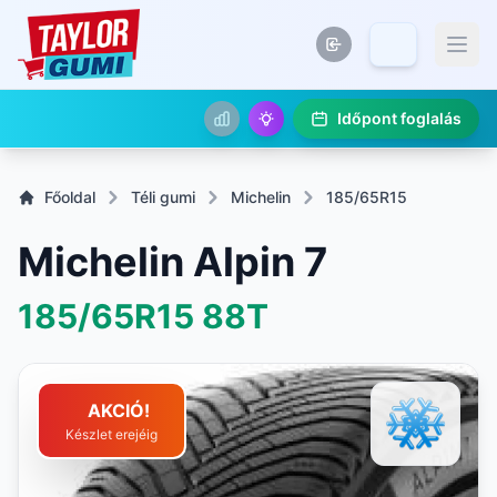
Időpont foglalás
Főoldal
Téli gumi
Michelin
185/65R15
Michelin Alpin 7
185/65R15
88T
AKCIÓ!
Készlet erejéig