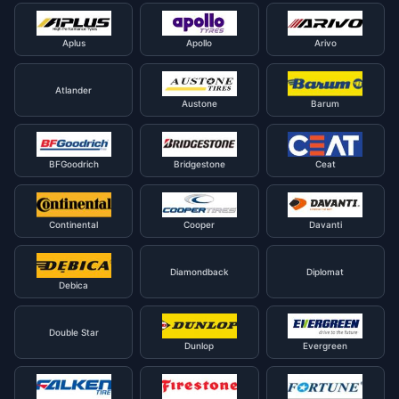
Aplus
Apollo
Arivo
Atlander
Austone
Barum
BFGoodrich
Bridgestone
Ceat
Continental
Cooper
Davanti
Diamondback
Diplomat
Debica
Double Star
Dunlop
Evergreen