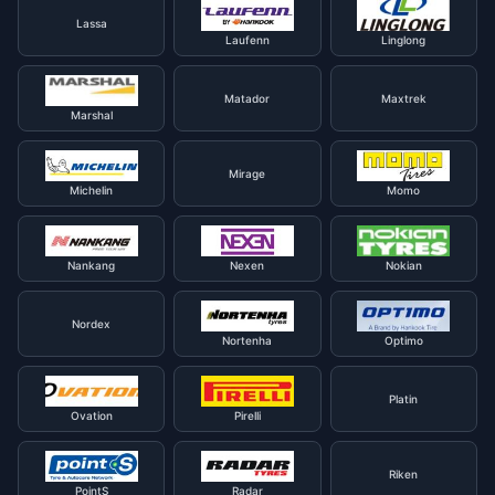
Lassa
Laufenn
Linglong
Matador
Maxtrek
Marshal
Mirage
Michelin
Momo
Nankang
Nexen
Nokian
Nordex
Nortenha
Optimo
Platin
Ovation
Pirelli
Riken
PointS
Radar