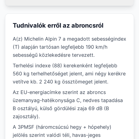
Tudnivalók erről az abroncsról
A(z) Michelin Alpin 7 a megadott sebességindex
(T) alapján tartósan legfeljebb 190 km/h
sebességű közlekedésre tervezett.
Terhelési indexe (88) kerekenként legfeljebb
560 kg terhelhetőséget jelent, ami négy kerékre
vetítve kb. 2 240 kg össztömeget jelent.
Az EU-energiacímke szerint az abroncs
üzemanyag-hatékonysága C, nedves tapadása
B osztályú, külső gördülési zaja 69 dB (B
zajosztály).
A 3PMSF (háromcsúcsú hegy + hópehely)
jelölés szerint valódi téli, havas-jeges