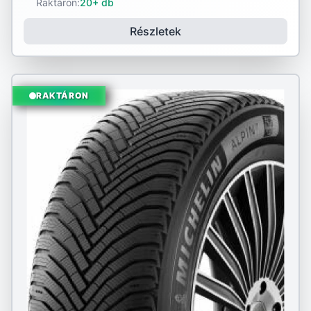
Raktáron:
20+ db
Részletek
RAKTÁRON