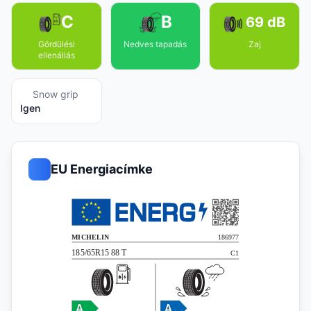
C
B
69 dB
Gördülési
Nedves tapadás
Zaj
ellenállás
Snow grip
Igen
EU Energiacímke