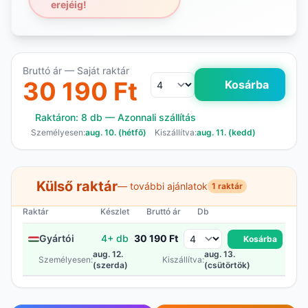
erejéig!
Bruttó ár — Saját raktár
30 190 Ft
Kosárba
Raktáron: 8 db — Azonnali szállítás
Személyesen:
aug. 10. (hétfő)
Kiszállítva:
aug. 11. (kedd)
Külső raktár
— további ajánlatok
1 raktár
Raktár
Készlet
Bruttó ár
Db
Gyártói
4+ db
30 190 Ft
Kosárba
aug. 12.
aug. 13.
Személyesen:
Kiszállítva:
(szerda)
(csütörtök)