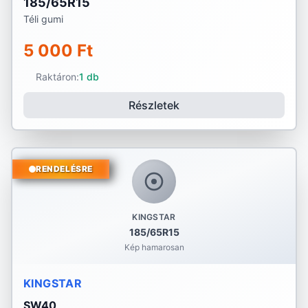
185/65R15
Téli gumi
5 000 Ft
Raktáron:
1 db
Részletek
RENDELÉSRE
KINGSTAR
185/65R15
Kép hamarosan
KINGSTAR
SW40