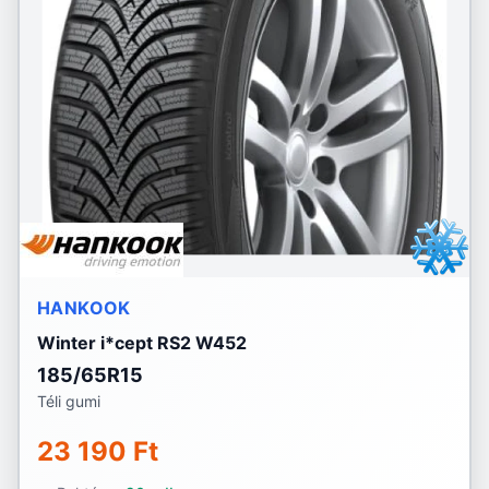
HANKOOK
Winter i*cept RS2 W452
185/65R15
Téli gumi
23 190 Ft