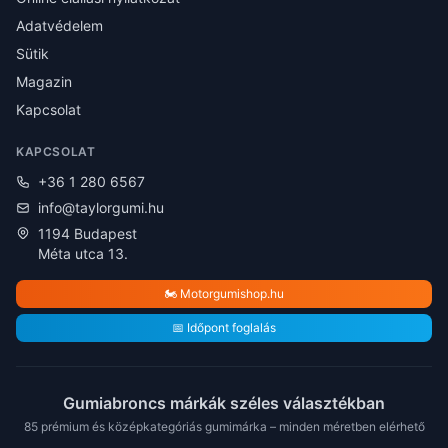
Adatvédelem
Sütik
Magazin
Kapcsolat
KAPCSOLAT
+36 1 280 6567
info@taylorgumi.hu
1194 Budapest
Méta utca 13.
🏍️ Motorgumishop.hu
📅 Időpont foglalás
Gumiabroncs márkák széles választékban
85 prémium és középkategóriás gumimárka – minden méretben elérhető