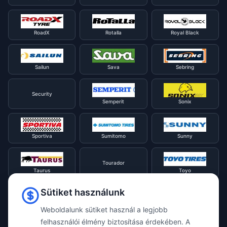
RoadX
Rotalla
Royal Black
Sailun
Sava
Sebring
Security
Semperit
Sonix
Sportiva
Sumitomo
Sunny
Tourador
Taurus
Toyo
Sütiket használunk
Tracmax
Tristar
Triangle
Weboldalunk sütiket használ a legjobb
felhasználói élmény biztosítása érdekében. A