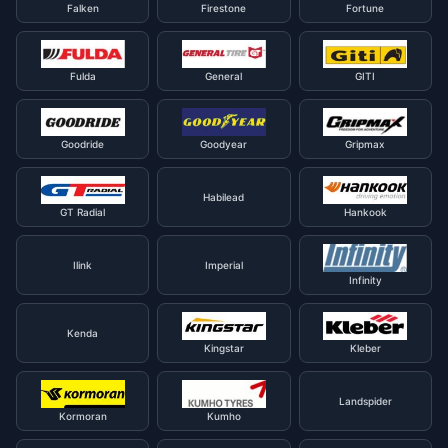
Falken
Firestone
Fortune
Fulda
General
GITI
Goodride
Goodyear
Gripmax
Habilead
GT Radial
Hankook
Ilink
Imperial
Infinity
Kenda
Kingstar
Kleber
Landspider
Kormoran
Kumho