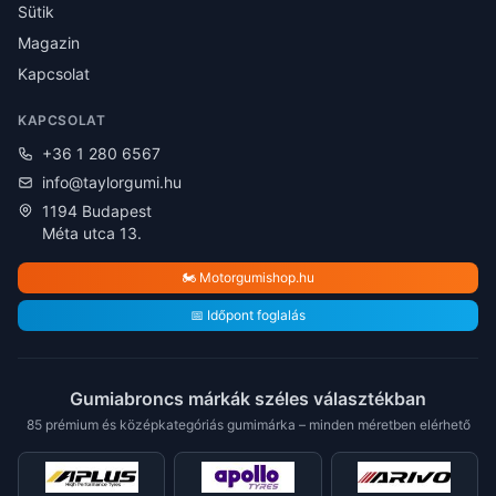
Sütik
Magazin
Kapcsolat
KAPCSOLAT
+36 1 280 6567
info@taylorgumi.hu
1194 Budapest
Méta utca 13.
🏍️ Motorgumishop.hu
📅 Időpont foglalás
Gumiabroncs márkák széles választékban
85 prémium és középkategóriás gumimárka – minden méretben elérhető