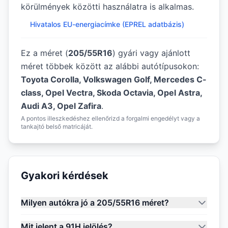
körülmények közötti használatra is alkalmas.
Hivatalos EU-energiacímke (EPREL adatbázis)
Ez a méret (
205/55R16
) gyári vagy ajánlott
méret többek között az alábbi autótípusokon:
Toyota Corolla, Volkswagen Golf, Mercedes C-
class, Opel Vectra, Skoda Octavia, Opel Astra,
Audi A3, Opel Zafira
.
A pontos illeszkedéshez ellenőrizd a forgalmi engedélyt vagy a
tankajtó belső matricáját.
Gyakori kérdések
Milyen autókra jó a 205/55R16 méret?
Mit jelent a 91H jelölés?