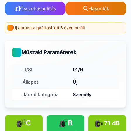
Összehasonlítás
Hasonlók
Új abroncs: gyártási idő 3 éven belüli
Műszaki Paraméterek
LI/SI
91/H
Állapot
Új
Jármű kategória
Személy
C
B
71 dB