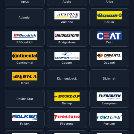
Aplus
Apollo
Arivo
Atlander
Austone
Barum
BFGoodrich
Bridgestone
Ceat
Continental
Cooper
Davanti
Diamondback
Diplomat
Debica
Double Star
Dunlop
Evergreen
Falken
Firestone
Fortune