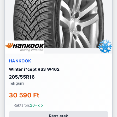
HANKOOK
Winter i*cept RS3 W462
205/55R16
Téli gumi
30 590 Ft
Raktáron:
20+ db
Részletek