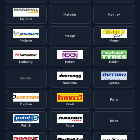
Matador
Maxtrek
Marshal
Mirage
Michelin
Momo
Nankang
Nexen
Nokian
Nordex
Nortenha
Optimo
Platin
Ovation
Pirelli
Riken
PointS
Radar