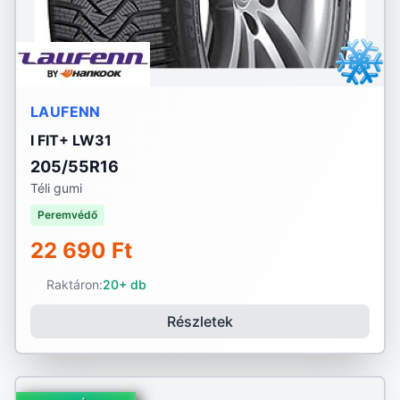
LAUFENN
I FIT+ LW31
205/55R16
Téli gumi
Peremvédő
22 690 Ft
Raktáron:
20+ db
Részletek