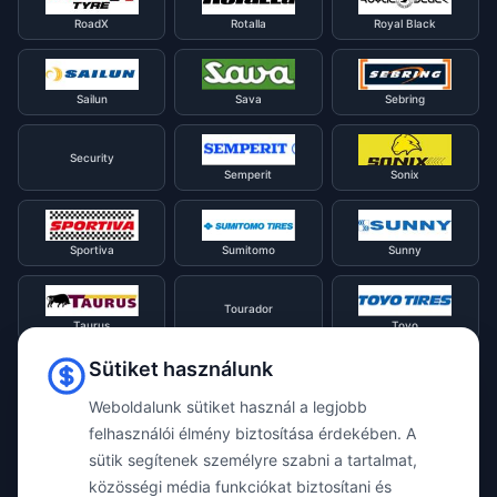
RoadX
Rotalla
Royal Black
Sailun
Sava
Sebring
Security
Semperit
Sonix
Sportiva
Sumitomo
Sunny
Tourador
Taurus
Toyo
Sütiket használunk
Tracmax
Tristar
Triangle
Weboldalunk sütiket használ a legjobb
felhasználói élmény biztosítása érdekében. A
sütik segítenek személyre szabni a tartalmat,
Viking
Voyager
Uniroyal
közösségi média funkciókat biztosítani és