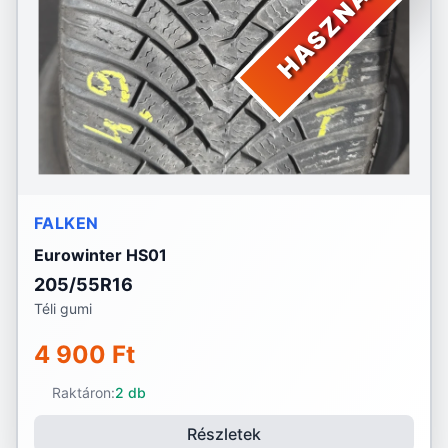
HASZNÁLT
FALKEN
Eurowinter HS01
205/55R16
Téli gumi
4 900 Ft
Raktáron:
2 db
Részletek