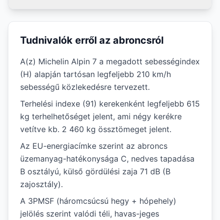
Tudnivalók erről az abroncsról
A(z) Michelin Alpin 7 a megadott sebességindex
(H) alapján tartósan legfeljebb 210 km/h
sebességű közlekedésre tervezett.
Terhelési indexe (91) kerekenként legfeljebb 615
kg terhelhetőséget jelent, ami négy kerékre
vetítve kb. 2 460 kg össztömeget jelent.
Az EU-energiacímke szerint az abroncs
üzemanyag-hatékonysága C, nedves tapadása
B osztályú, külső gördülési zaja 71 dB (B
zajosztály).
A 3PMSF (háromcsúcsú hegy + hópehely)
jelölés szerint valódi téli, havas-jeges