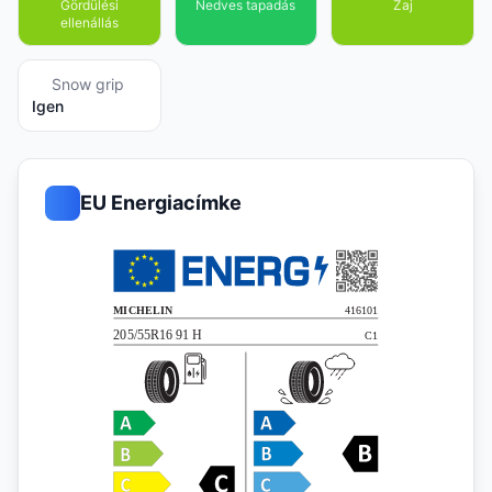
Gördülési
Nedves tapadás
Zaj
ellenállás
Snow grip
Igen
EU Energiacímke