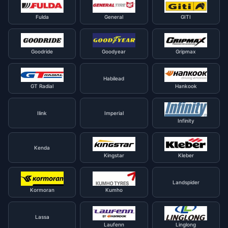
Fulda
General
GITI
Goodride
Goodyear
Gripmax
Habilead
GT Radial
Hankook
Ilink
Imperial
Infinity
Kenda
Kingstar
Kleber
Landspider
Kormoran
Kumho
Lassa
Laufenn
Linglong