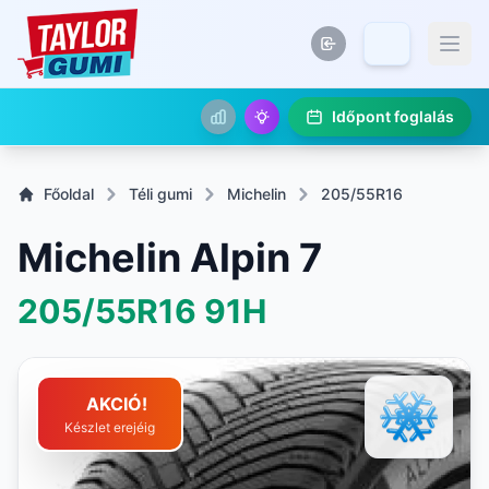
Időpont foglalás
Főoldal
Téli gumi
Michelin
205/55R16
Michelin Alpin 7
205/55R16
91H
AKCIÓ!
Készlet erejéig