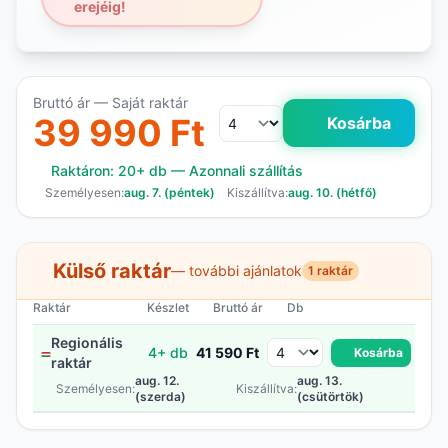
erejéig!
Bruttó ár — Saját raktár
39 990 Ft
Kosárba
Raktáron: 20+ db — Azonnali szállítás
Személyesen:
aug. 7. (péntek)
Kiszállítva:
aug. 10. (hétfő)
Külső raktár
— további ajánlatok
1 raktár
Raktár
Készlet
Bruttó ár
Db
Regionális
4+ db
41 590 Ft
Kosárba
raktár
aug. 12.
aug. 13.
Személyesen:
Kiszállítva:
(szerda)
(csütörtök)