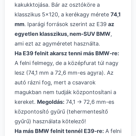
kakukktojása. Bár az osztóköre a
klasszikus 5x120, a kerékagy mérete
74,1
mm
. Iparági források szerint az E39
az
egyetlen klasszikus, nem-SUV BMW
,
ami ezt az agyméretet használta.
Ha E39 felnit akarsz tenni más BMW-re:
A felni felmegy, de a középfurat túl nagy
lesz (74,1 mm a 72,6 mm-es agyra). Az
autó rázni fog, mert a csavarok
magukban nem tudják központosítani a
kereket.
Megoldás:
74,1 → 72,6 mm-es
központosító gyűrű (tehermentesítő
gyűrű) használata kötelező!
Ha más BMW felnit tennél E39-re:
A felni