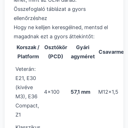
Összefoglaló táblázat a gyors
ellenőrzéshez
Hogy ne kelljen keresgélned, mentsd el
magadnak ezt a gyors áttekintőt:
Korszak /
Osztókör
Gyári
Csavarmen
Platform
(PCD)
agyméret
Veterán:
E21, E30
(kivéve
4x100
57,1 mm
M12x1,5
M3), E36
Compact,
Z1
Klasszikus