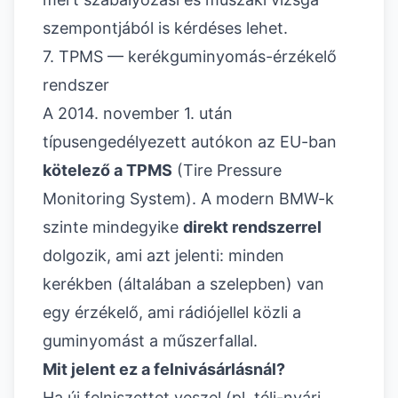
szempontjából is kérdéses lehet.
7. TPMS — kerékguminyomás-érzékelő
rendszer
A 2014. november 1. után
típusengedélyezett autókon az EU-ban
kötelező a TPMS
(Tire Pressure
Monitoring System). A modern BMW-k
szinte mindegyike
direkt rendszerrel
dolgozik, ami azt jelenti: minden
kerékben (általában a szelepben) van
egy érzékelő, ami rádiójellel közli a
guminyomást a műszerfallal.
Mit jelent ez a felnivásárlásnál?
Ha új felniszettet veszel (pl. téli-nyári