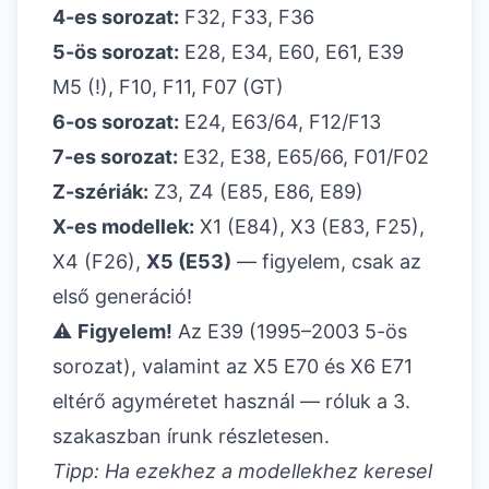
4-es sorozat:
F32, F33, F36
5-ös sorozat:
E28, E34, E60, E61, E39
M5 (!), F10, F11, F07 (GT)
6-os sorozat:
E24, E63/64, F12/F13
7-es sorozat:
E32, E38, E65/66, F01/F02
Z-szériák:
Z3, Z4 (E85, E86, E89)
X-es modellek:
X1 (E84), X3 (E83, F25),
X4 (F26),
X5 (E53)
— figyelem, csak az
első generáció!
⚠️
Figyelem!
Az E39 (1995–2003 5-ös
sorozat), valamint az X5 E70 és X6 E71
eltérő agyméretet használ — róluk a 3.
szakaszban írunk részletesen.
Tipp: Ha ezekhez a modellekhez keresel