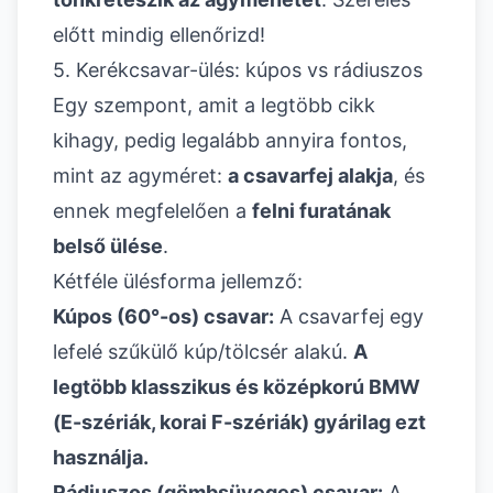
előtt mindig ellenőrizd!
5. Kerékcsavar-ülés: kúpos vs rádiuszos
Egy szempont, amit a legtöbb cikk
kihagy, pedig legalább annyira fontos,
mint az agyméret:
a csavarfej alakja
, és
ennek megfelelően a
felni furatának
belső ülése
.
Kétféle ülésforma jellemző:
Kúpos (60°-os) csavar:
A csavarfej egy
lefelé szűkülő kúp/tölcsér alakú.
A
legtöbb klasszikus és középkorú BMW
(E-szériák, korai F-szériák) gyárilag ezt
használja.
Rádiuszos (gömbsüveges) csavar:
A