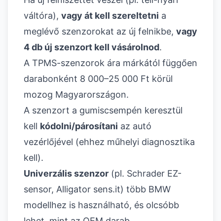
váltóra),
vagy át kell szereltetni
a
meglévő szenzorokat az új felnikbe,
vagy
4 db új szenzort kell vásárolnod
.
A TPMS-szenzorok ára márkától függően
darabonként 8 000–25 000 Ft körül
mozog Magyarországon.
A szenzort a gumiscsempén keresztül
kell
kódolni/párosítani
az autó
vezérlőjével (ehhez műhelyi diagnosztika
kell).
Univerzális szenzor
(pl. Schrader EZ-
sensor, Alligator sens.it) több BMW
modellhez is használható, és olcsóbb
lehet, mint az OEM darab.