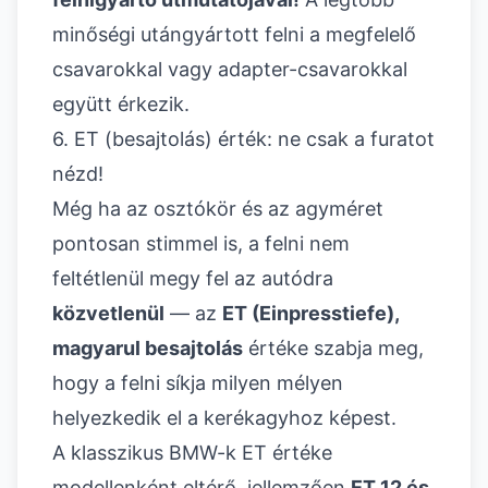
minőségi utángyártott felni a megfelelő
csavarokkal vagy adapter-csavarokkal
együtt érkezik.
6. ET (besajtolás) érték: ne csak a furatot
nézd!
Még ha az osztókör és az agyméret
pontosan stimmel is, a felni nem
feltétlenül megy fel az autódra
közvetlenül
— az
ET (Einpresstiefe),
magyarul besajtolás
értéke szabja meg,
hogy a felni síkja milyen mélyen
helyezkedik el a kerékagyhoz képest.
A klasszikus BMW-k ET értéke
modellenként eltérő, jellemzően
ET 12 és