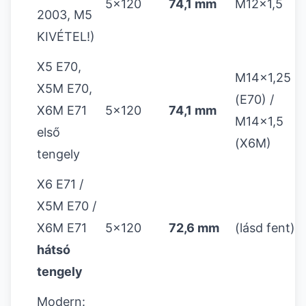
5x120
74,1 mm
M12x1,5
2003, M5
KIVÉTEL!)
X5 E70,
M14x1,25
X5M E70,
(E70) /
X6M E71
5x120
74,1 mm
M14x1,5
első
(X6M)
tengely
X6 E71 /
X5M E70 /
X6M E71
5x120
72,6 mm
(lásd fent)
hátsó
tengely
Modern: