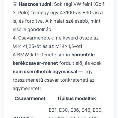
💡
Hasznos tudni:
Sok régi VW felni (Golf
3, Polo) felmegy egy 4x100-as E30-asra
is, és fordítva. A kínálat szélesebb, mint
elsőre gondolnád.
4. Csavarmenetek: ne keverd össze az
M14x1,25-öt és az M14x1,5-öt!
A BMW-k története során
háromféle
kerékcsavar-menet
fordult elő, és ezek
nem cserélhetők egymással
— egy
rossz menetű csavar tönkreteheti az
agymenetet!
Csavarmenet
Tipikus modellek
E21, E30, E36, E46, E39,