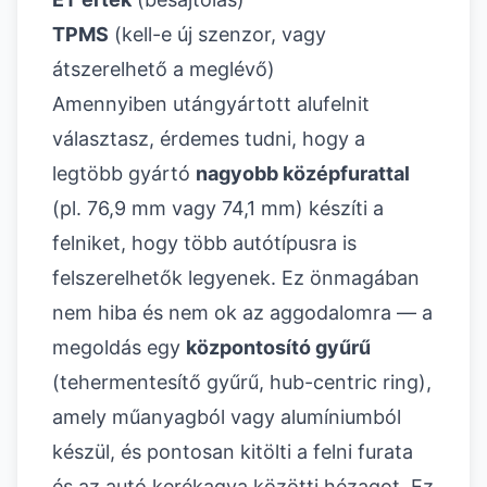
TPMS
(kell-e új szenzor, vagy
átszerelhető a meglévő)
Amennyiben utángyártott alufelnit
választasz, érdemes tudni, hogy a
legtöbb gyártó
nagyobb középfurattal
(pl. 76,9 mm vagy 74,1 mm) készíti a
felniket, hogy több autótípusra is
felszerelhetők legyenek. Ez önmagában
nem hiba és nem ok az aggodalomra — a
megoldás egy
központosító gyűrű
(tehermentesítő gyűrű, hub-centric ring),
amely műanyagból vagy alumíniumból
készül, és pontosan kitölti a felni furata
és az autó kerékagya közötti hézagot. Ez