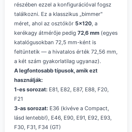
részében ezzel a konfigurációval fogsz
találkozni. Ez a klasszikus „bimmer"
méret, ahol az osztókör
5x120
, a
kerékagy átmérője pedig
72,6 mm
(egyes
katalógusokban 72,5 mm-ként is
feltüntetik — a hivatalos érték 72,56 mm,
a két szám gyakorlatilag ugyanaz).
A legfontosabb típusok, amik ezt
használják:
1-es sorozat:
E81, E82, E87, E88, F20,
F21
3-as sorozat:
E36 (kivéve a Compact,
lásd lentebb!), E46, E90, E91, E92, E93,
F30, F31, F34 (GT)