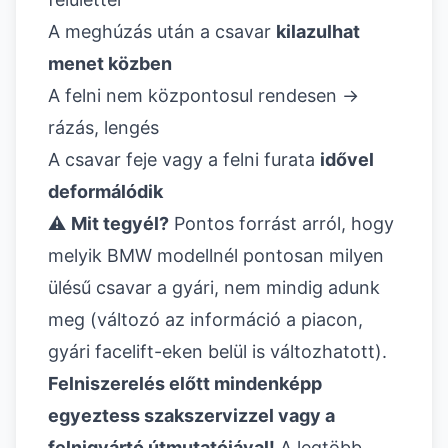
A meghúzás után a csavar
kilazulhat
menet közben
A felni nem központosul rendesen →
rázás, lengés
A csavar feje vagy a felni furata
idővel
deformálódik
⚠️
Mit tegyél?
Pontos forrást arról, hogy
melyik BMW modellnél pontosan milyen
ülésű csavar a gyári, nem mindig adunk
meg (változó az információ a piacon,
gyári facelift-eken belül is változhatott).
Felniszerelés előtt mindenképp
egyeztess szakszervizzel vagy a
felnigyártó útmutatójával!
A legtöbb