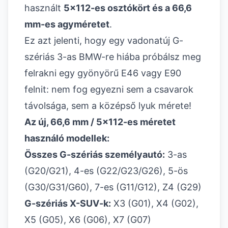
használt
5x112-es osztókört és a 66,6
mm-es agyméretet
.
Ez azt jelenti, hogy egy vadonatúj G-
szériás 3-as BMW-re hiába próbálsz meg
felrakni egy gyönyörű E46 vagy E90
felnit: nem fog egyezni sem a csavarok
távolsága, sem a középső lyuk mérete!
Az új, 66,6 mm / 5x112-es méretet
használó modellek:
Összes G-szériás személyautó:
3-as
(G20/G21), 4-es (G22/G23/G26), 5-ös
(G30/G31/G60), 7-es (G11/G12), Z4 (G29)
G-szériás X-SUV-k:
X3 (G01), X4 (G02),
X5 (G05), X6 (G06), X7 (G07)