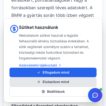
elírásokért, pontatlanságokért vagy a
forrásokban szereplő téves adatokért. A
BMW a gyártás során több ízben végzett
modellen belüli (facelift, M-csomag,
Sütiket használunk
opcionális tengelytávolság)
Weboldalunk sütiket használ a legjobb
változtatásokat, ezért egy konkrét autó
felhasználói élmény biztosítása érdekében. A
adatai
eltérhetnek
a cikkben szereplő
sütik segítenek személyre szabni a tartalmat,
közösségi média funkciókat biztosítani és
általánosításoktól.
forgalomelemzést végezni.
Vásárlás és felniszerelés előtt minden
Adatvédelmi tájékoztató
esetben javasoljuk:
Elfogadom mind
Mérd meg az autód kerékagyának
Elutasítom mind
pontos átmérőjét
tolómérővel (vagy kérd
meg a szakszervízt), és vesd össze az
Beállítások
eladótól kapott felni-specifikációval.