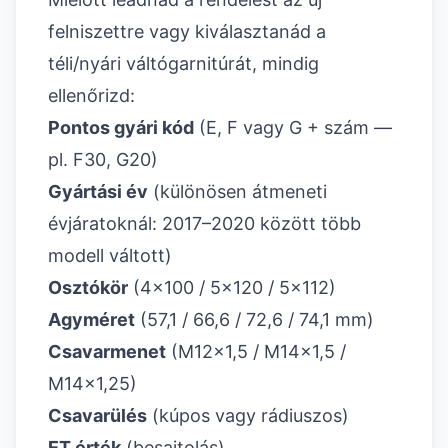
felniszettre vagy kiválasztanád a
téli/nyári váltógarnitúrát, mindig
ellenőrizd:
Pontos gyári kód
(E, F vagy G + szám —
pl. F30, G20)
Gyártási év
(különösen átmeneti
évjáratoknál: 2017–2020 között több
modell váltott)
Osztókör
(4x100 / 5x120 / 5x112)
Agyméret
(57,1 / 66,6 / 72,6 / 74,1 mm)
Csavarmenet
(M12x1,5 / M14x1,5 /
M14x1,25)
Csavarülés
(kúpos vagy rádiuszos)
ET érték
(besajtolás)