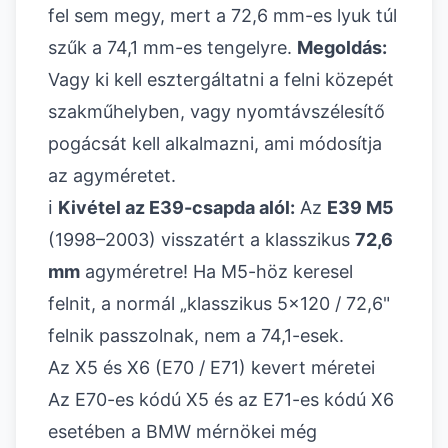
fel sem megy, mert a 72,6 mm-es lyuk túl
szűk a 74,1 mm-es tengelyre.
Megoldás:
Vagy ki kell esztergáltatni a felni közepét
szakműhelyben, vagy nyomtávszélesítő
pogácsát kell alkalmazni, ami módosítja
az agyméretet.
ℹ️
Kivétel az E39-csapda alól:
Az
E39 M5
(1998–2003) visszatért a klasszikus
72,6
mm
agyméretre! Ha M5-höz keresel
felnit, a normál „klasszikus 5x120 / 72,6"
felnik passzolnak, nem a 74,1-esek.
Az X5 és X6 (E70 / E71) kevert méretei
Az E70-es kódú X5 és az E71-es kódú X6
esetében a BMW mérnökei még