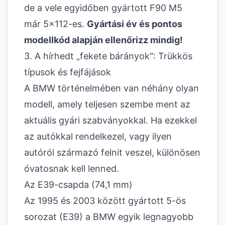
de a vele egyidőben gyártott F90 M5
már 5x112-es.
Gyártási év és pontos
modellkód alapján ellenőrizz mindig!
3. A hírhedt „fekete bárányok": Trükkös
típusok és fejfájások
A BMW történelmében van néhány olyan
modell, amely teljesen szembe ment az
aktuális gyári szabványokkal. Ha ezekkel
az autókkal rendelkezel, vagy ilyen
autóról származó felnit veszel, különösen
óvatosnak kell lenned.
Az E39-csapda (74,1 mm)
Az 1995 és 2003 között gyártott 5-ös
sorozat (E39) a BMW egyik legnagyobb