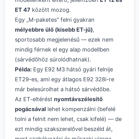
ET 47
között mozog.
Egy „M-paketes" felni gyakran
mélyebbre ülő (kisebb ET-jű)
,
sportosabb megjelenésű — ezek nem
mindig férnek el egy alap modellben
(sárvédőhöz súrolódhatnak).
Példa:
Egy E92 M3 hátsó gyári felnije
ET29-es, ami egy átlagos E92 328i-re
már belesúrolhat a hátsó sárvédőbe.
Az ET-eltérést
nyomtávszélesítő
pogácsával
lehet kompenzálni (befelé
tolni a felnit nem lehet, csak kifelé) — de
ezt mindig szakszerelővel beszéld át,
mert szabályozási és műszaki vizsga