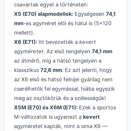
csavartak egyet a történeten:
X5 (E70) alapmodellek:
Egységesen
74,1
mm
-es agyméret elöl és hátul is (5x120
mellett).
X6 (E71):
Itt bevezették a
kevert
agyméretet
. Az első tengelyen
74,1 mm
az átmérő, míg a hátsó tengelyen a
klasszikus
72,6 mm
. Ez azt jelenti, hogy
az X6 első és hátsó felnijei gyárilag nem
cserélhetők fel egymással, hiába egyezik
meg az osztókörük és a szélességük!
X5M (E70) és X6M (E71):
Ezek a sportos
M-változatok is ugyanezt a
kevert
agyméretet kapták, mint a sima X6 —