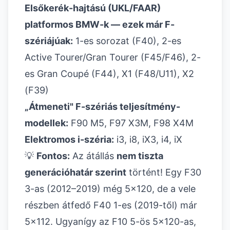
Elsőkerék-hajtású (UKL/FAAR)
platformos BMW-k — ezek már F-
szériájúak:
1-es sorozat (F40), 2-es
Active Tourer/Gran Tourer (F45/F46), 2-
es Gran Coupé (F44), X1 (F48/U11), X2
(F39)
„Átmeneti" F-szériás teljesítmény-
modellek:
F90 M5, F97 X3M, F98 X4M
Elektromos i-széria:
i3, i8, iX3, i4, iX
💡
Fontos:
Az átállás
nem tiszta
generációhatár szerint
történt! Egy F30
3-as (2012–2019) még 5x120, de a vele
részben átfedő F40 1-es (2019-től) már
5x112. Ugyanígy az F10 5-ös 5x120-as,