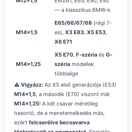
M12x1,5
E60/61, E63, E90, E92
— a klasszikus BMW-k
E65/66/67/68
(régi 7-
M14x1,5
es),
X3 E83
,
X5 E53
,
X6 E71
X5 E70
,
F-széria
és
G-
M14x1,25
széria
modellek
többsége
⚠️
Vigyázz:
Az X5 első generációja (E53)
M14x1,5
, a második (E70) viszont már
M14x1,25
! A két csavar méretileg
hasonló, de a menetemelkedés más,
ezért
felcserélve becsavarva
tönkreteszik az agymenetet
. Szerelés