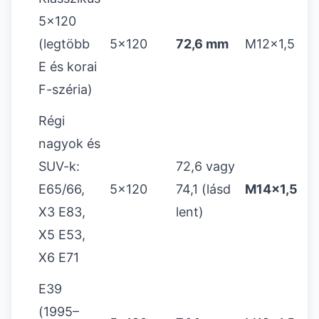
5x120
(legtöbb
5x120
72,6 mm
M12x1,5
E és korai
F-széria)
Régi
nagyok és
SUV-k:
72,6 vagy
E65/66,
5x120
74,1 (lásd
M14x1,5
X3 E83,
lent)
X5 E53,
X6 E71
E39
(1995–