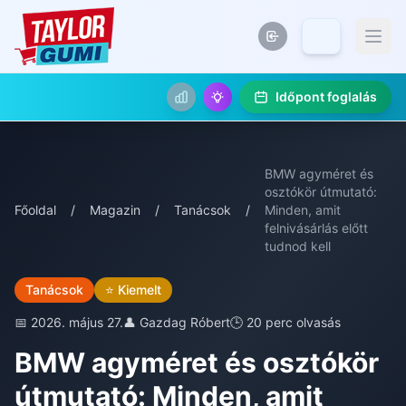
Időpont foglalás
BMW agyméret és
osztókör útmutató:
Főoldal
/
Magazin
/
Tanácsok
/
Minden, amit
felnivásárlás előtt
tudnod kell
Tanácsok
⭐ Kiemelt
📅 2026. május 27.
👤 Gazdag Róbert
🕒 20 perc olvasás
BMW agyméret és osztókör
útmutató: Minden, amit