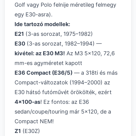
Golf vagy Polo felnije méretileg felmegy
egy E30-asra).
Ide tartozó modellek:
E21
(3-as sorozat, 1975–1982)
E30
(3-as sorozat, 1982–1994) —
kivétel: az E30 M3!
Az M3 5x120, 72,6
mm-es agyméretet kapott
E36 Compact (E36/5)
— a 318ti és más
Compact-változatok (1994–2000) az
E30 hátsó futóművét örökölték, ezért
4x100-as
! Ez fontos: az E36
sedan/coupe/touring már 5x120, de a
Compact NEM!
Z1
(E30Z)