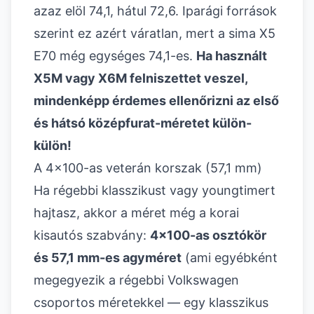
azaz elöl 74,1, hátul 72,6. Iparági források
szerint ez azért váratlan, mert a sima X5
E70 még egységes 74,1-es.
Ha használt
X5M vagy X6M felniszettet veszel,
mindenképp érdemes ellenőrizni az első
és hátsó középfurat-méretet külön-
külön!
A 4x100-as veterán korszak (57,1 mm)
Ha régebbi klasszikust vagy youngtimert
hajtasz, akkor a méret még a korai
kisautós szabvány:
4x100-as osztókör
és 57,1 mm-es agyméret
(ami egyébként
megegyezik a régebbi Volkswagen
csoportos méretekkel — egy klasszikus