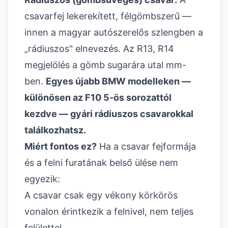
csavarfej lekerekített, félgömbszerű —
innen a magyar autószerelős szlengben a
„rádiuszos" elnevezés. Az R13, R14
megjelölés a gömb sugarára utal mm-
ben.
Egyes újabb BMW modelleken —
különösen az F10 5-ös sorozattól
kezdve — gyári rádiuszos csavarokkal
találkozhatsz.
Miért fontos ez?
Ha a csavar fejformája
és a felni furatának belső ülése nem
egyezik:
A csavar csak egy vékony körkörös
vonalon érintkezik a felnivel, nem teljes
felülettel