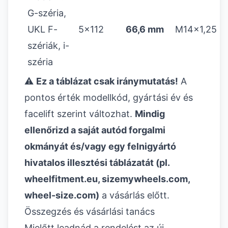
G-széria,
UKL F-
5x112
66,6 mm
M14x1,25
szériák, i-
széria
⚠️
Ez a táblázat csak iránymutatás!
A
pontos érték modellkód, gyártási év és
facelift szerint változhat.
Mindig
ellenőrizd a saját autód forgalmi
okmányát és/vagy egy felnigyártó
hivatalos illesztési táblázatát (pl.
wheelfitment.eu, sizemywheels.com,
wheel-size.com)
a vásárlás előtt.
Összegzés és vásárlási tanács
Mielőtt leadnád a rendelést az új