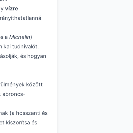
gy
vízre
irányíthatatlanná
s a
Michelin
)
ikai tudnivalót.
ásolják, és hogyan
örülmények között
k abroncs-
nak (a hosszanti és
t kiszorítsa és