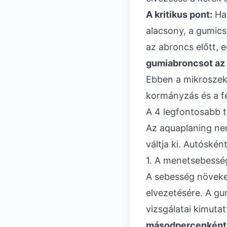
A kritikus pont:
Ha 
alacsony, a gumics
az abroncs előtt, 
gumiabroncsot az 
Ebben a mikroszek
kormányzás és a fé
A 4 legfontosabb 
Az aquaplaning ne
váltja ki. Autóské
1. A menetsebesség
A sebesség növeke
elvezetésére. A g
vizsgálatai kimuta
másodpercenként ak