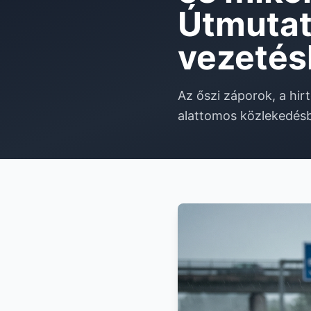
Útmutat
vezetés
Az őszi záporok, a hir
alattomos közlekedésb