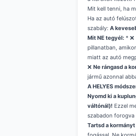
Mit kell tenni, ha
Ha az autó felúszot
szabály:
A kevese
Mit NE tegyél:
* ❌
pillanatban, amiko
miatt az autó megpö
❌
Ne rángasd a ko
jármű azonnal abba
A HELYES módszer 
Nyomd ki a kuplung
váltónál)!
Ezzel me
szabadon forogva pr
Tartsd a kormány
fogással. Ne korm