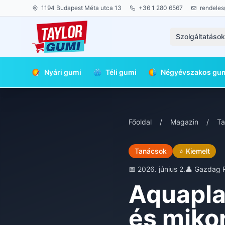
1194 Budapest Méta utca 13
+36 1 280 6567
rendeles
Szolgáltatáso
Nyári gumi
Téli gumi
Négyévszakos gu
Főoldal
/
Magazin
/
Ta
Tanácsok
⭐ Kiemelt
📅 2026. június 2.
👤 Gazdag 
Aquaplan
és mikor