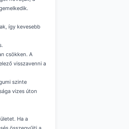
gemelkedik.
nak, így kevesebb
s.
óan csökken. A
telező visszavenni a
gumi szinte
lsága vizes úton
ületet. Ha a
esés összegyűjti a