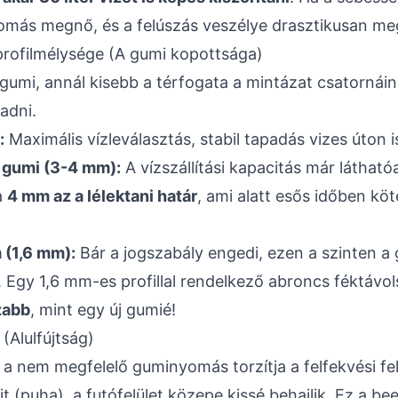
omás megnő, és a felúszás veszélye drasztikusan me
profilmélysége (A gumi kopottsága)
gumi, annál kisebb a térfogata a mintázat csatornái
adni.
:
Maximális vízleválasztás, stabil tapadás vizes úton i
 gumi (3-4 mm):
A vízszállítási kapacitás már láthat
a
4 mm az a lélektani határ
, ami alatt esős időben kö
 (1,6 mm):
Bár a jogszabály engedi, ezen a szinten a 
n. Egy 1,6 mm-es profillal rendelkező abroncs féktávo
zabb
, mint egy új gumié!
Alulfújtság)
e a nem megfelelő guminyomás torzítja a felfekvési fel
t (puha), a futófelület közepe kissé behajlik. Ez a be