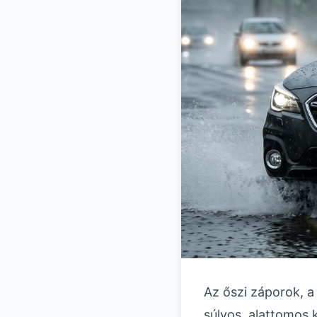
Az őszi záporok, a
súlyos, alattomos