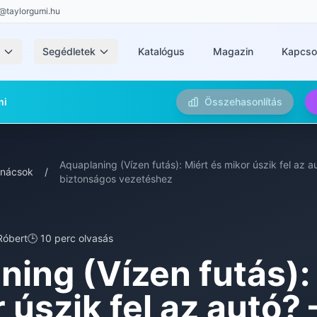
@taylorgumi.hu
k
Segédletek
Katalógus
Magazin
Kapcso
mi
Összehasonlítás
Aquaplaning (Vízen futás): Miért és mikor úszik fel az 
nácsok
/
biztonságos vezetéshez
Róbert
🕒 10 perc olvasás
ing (Vízen futás):
 úszik fel az autó? 