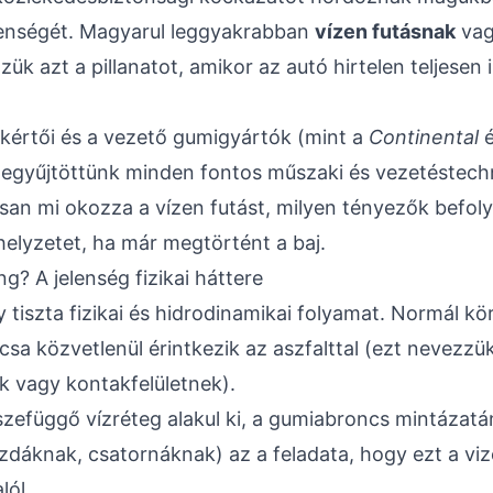
enségét. Magyarul leggyakrabban
vízen futásnak
va
ük azt a pillanatot, amikor az autó hirtelen teljesen 
értői és a vezető gumigyártók (mint a
Continental
é
zegyűjtöttünk minden fontos műszaki és vezetéstechn
n mi okozza a vízen futást, milyen tényezők befoly
elyzetet, ha már megtörtént a baj.
g? A jelenség fizikai háttere
 tiszta fizikai és hidrodinamikai folyamat. Normál k
sa közvetlenül érintkezik az aszfalttal (ezt nevezzü
ek vagy kontakfelületnek).
zefüggő vízréteg alakul ki, a gumiabroncs mintázatá
zdáknak, csatornáknak) az a feladata, hogy ezt a vize
lól.