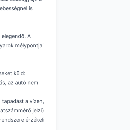
sebességnél is
s elegendő. A
nyarok mélypontjai
seket küld:
ás, az autó nem
a tapadást a vízen,
latszámmérő jelzi).
rendszere érzékeli