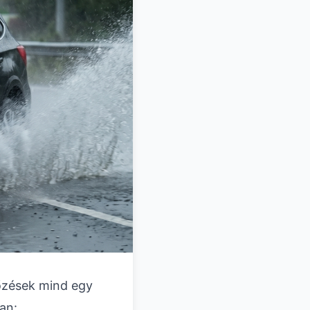
sőzések mind egy
an: