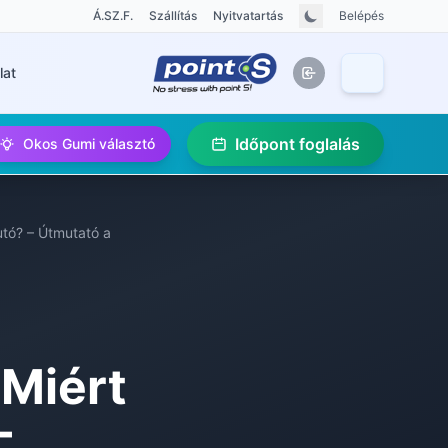
Á.SZ.F.
Szállítás
Nyitvatartás
Belépés
lat
Időpont foglalás
Okos Gumi választó
autó? – Útmutató a
 Miért
–