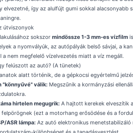
y elvezetné, így az alulfújt gumi sokkal alacsonyabb 
aningre.
z útviszonyok
alakulásához sokszor
mindössze 1-3 mm-es vízfilm
i
lyek a nyomvályúk, az autópályák belső sávjai, a ka
ol a nem megfelelő vízelvezetés miatt a víz megáll.
 felúszott az autó? (A tünetek)
anatok alatt történik, de a gépkocsi egyértelmű jelzé
 "könnyűvé" válik:
Megszűnik a kormányzási ellenáll
dulatokra.
záma hirtelen megugrik:
A hajtott kerekek elveszítik 
kül felpörögnek (ezt a motorhang erősödése és a fordu
ESP/ASR lámpa:
Az autó elektronikus menetstabilizáló 
fordulatszám-különbséget és a tapadásvesztést.