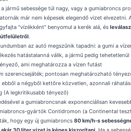
a jármű sebessége túl nagy, vagy a gumiabroncs prof
atornák már nem képesek elegendő vizet elvezetni. A
egyfajta "vízékként" benyomul a kerék alá, és
leválasz
útfelületről
.
undumban az autó megszűnik tapadni: a gumi a vízen
kezés hatástalanná válik, a jármű pedig tehetetlenül 
tényező, ami meghatározza a vízen futást
m szerencsejáték; pontosan meghatározható tényező
nt ebből a négyből kettőre közvetlen, azonnali ráhatá
 (A legkritikusabb tényező)
désével a gumiabroncsnak exponenciálisan kevesebb 
umiabroncs-gyártók Contidromon (a Continental teszt
tták, hogy egy új gumiabroncs
80 km/h-s sebességn
ár 30 liter vizet is képes kiszorítani
. Ha a sebessé