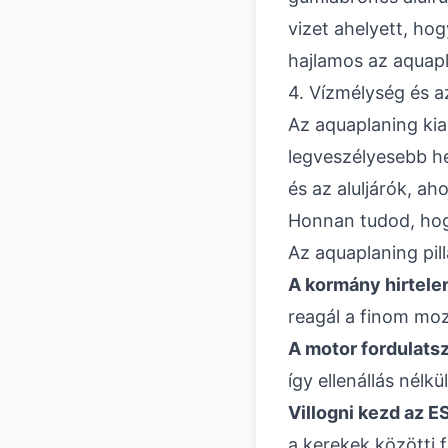
vizet ahelyett, hog
hajlamos az aquapl
4. Vízmélység és a
Az aquaplaning ki
legveszélyesebb he
és az aluljárók, ah
Honnan tudod, hogy
Az aquaplaning pill
A kormány hirtelen
reagál a finom moz
A motor fordulats
így ellenállás nél
Villogni kezd az 
a kerekek közötti 