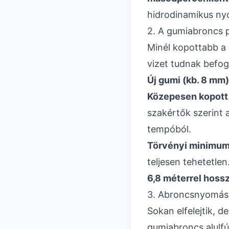
hidrodinamikus ny
2. A gumiabroncs 
Minél kopottabb a 
vizet tudnak befog
Új gumi (kb. 8 mm)
Közepesen kopott
szakértők szerint 
tempóból.
Törvényi minimum
teljesen tehetetle
6,8 méterrel hoss
3. Abroncsnyomás (
Sokan elfelejtik, d
gumiabroncs alulfúj