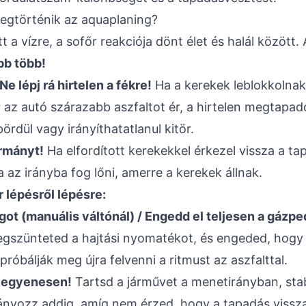
 megtörténik az aquaplaning?
t a vízre, a sofőr reakciója dönt élet és halál között
bb több!
Ne lépj rá hirtelen a fékre!
Ha a kerekek leblokkolnak
r az autó szárazabb aszfaltot ér, a hirtelen megtapa
rdül vagy irányíthatatlanul kitör.
rmányt!
Ha elfordított kerekekkel érkezel vissza a tap
 az irányba fog lőni, amerre a kerekek állnak.
lépésről lépésre:
ot (manuális váltónál) / Engedd el teljesen a gázpe
gszünteted a hajtási nyomatékot, és engeded, hogy
óbálják meg újra felvenni a ritmust az aszfalttal.
t egyenesen!
Tartsd a járművet a menetirányban, stab
ányozz addig, amíg nem érzed, hogy a tapadás vissza