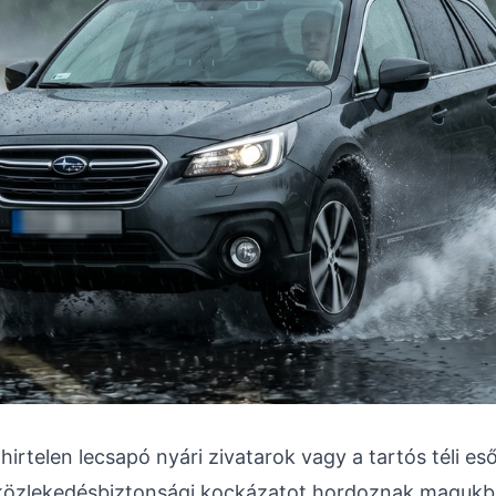
 hirtelen lecsapó nyári zivatarok vagy a tartós téli e
 közlekedésbiztonsági kockázatot hordoznak magukb