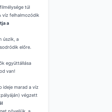
ilmélysége túl
 víz felhalmozódik
tja a
 úszik, a
sodródik előre.
k együttállása
sod van!
ideje marad a víz
pályáján) végzett
él
get növeljük, a