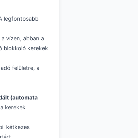
. A legfontosabb
 a vízen, abban a
dó blokkoló kerekek
adó felületre, a
dált (automata
 a kerekek
il kétkezes
tért.