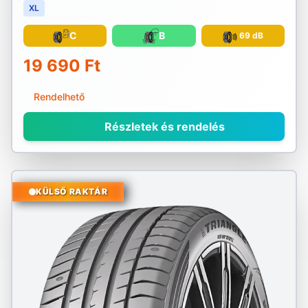
XL
C
B
69 dB
19 690 Ft
Rendelhető
Részletek és rendelés
KÜLSŐ RAKTÁR