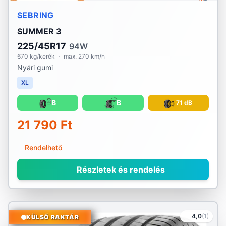
SEBRING
SUMMER 3
225/45R17
94W
670 kg/kerék
·
max. 270 km/h
Nyári gumi
XL
B
B
71 dB
21 790 Ft
Rendelhető
Részletek és rendelés
4,0
(1)
KÜLSŐ RAKTÁR