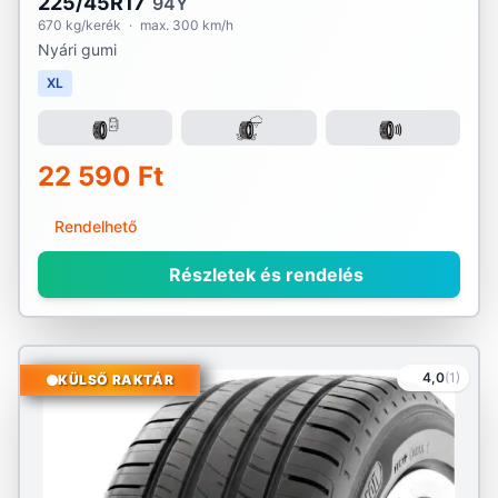
225/45R17
94Y
670 kg/kerék
·
max. 300 km/h
Nyári gumi
XL
22 590 Ft
Rendelhető
Részletek és rendelés
4,0
(1)
KÜLSŐ RAKTÁR