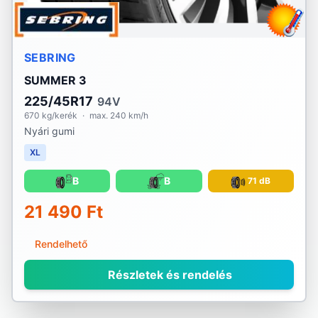
SEBRING
SUMMER 3
225/45R17
94V
670 kg/kerék
·
max. 240 km/h
Nyári gumi
XL
B
B
71 dB
21 490 Ft
Rendelhető
Részletek és rendelés