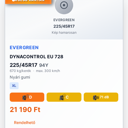
EVERGREEN
225/45R17
Kép hamarosan
EVERGREEN
DYNACONTROL EU 728
225/45R17
94Y
670 kg/kerék
·
max. 300 km/h
Nyári gumi
XL
D
C
71 dB
21 190 Ft
Rendelhető