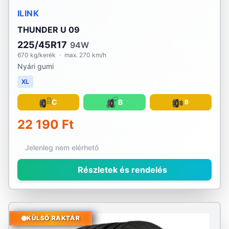
ILINK
THUNDER U 09
225/45R17
94W
670 kg/kerék
·
max. 270 km/h
Nyári gumi
XL
C
B
B
22 190 Ft
Jelenleg nem elérhető
Részletek és rendelés
KÜLSŐ RAKTÁR