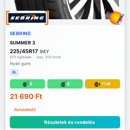
SEBRING
SUMMER 3
225/45R17
94Y
670 kg/kerék
·
max. 300 km/h
Nyári gumi
XL
B
B
71 dB
21 690 Ft
Rendelhető
Részletek és rendelés