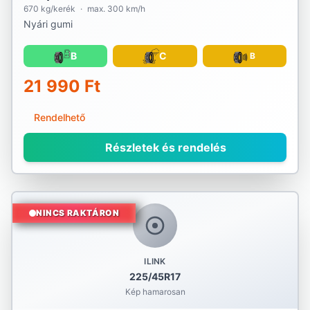
670 kg/kerék
·
max. 300 km/h
Nyári gumi
B
C
B
21 990 Ft
Rendelhető
Részletek és rendelés
NINCS RAKTÁRON
ILINK
225/45R17
Kép hamarosan