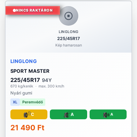
NINCS RAKTÁRON
LINGLONG
225/45R17
Kép hamarosan
LINGLONG
SPORT MASTER
225/45R17
94Y
670 kg/kerék
·
max. 300 km/h
Nyári gumi
XL
Peremvédő
C
A
A
21 490 Ft