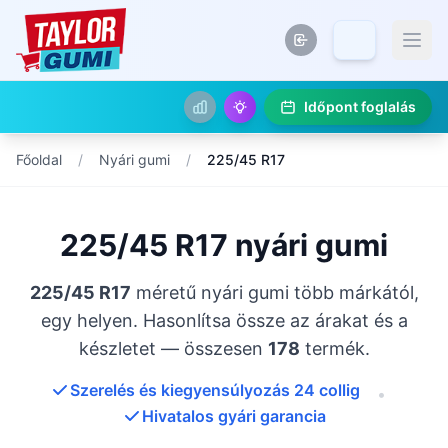
Időpont foglalás
Főoldal
/
Nyári gumi
/
225/45 R17
225/45 R17 nyári gumi
225/45 R17
méretű nyári gumi több márkától,
egy helyen. Hasonlítsa össze az árakat és a
készletet — összesen
178
termék.
Szerelés és kiegyensúlyozás 24 collig
•
Hivatalos gyári garancia