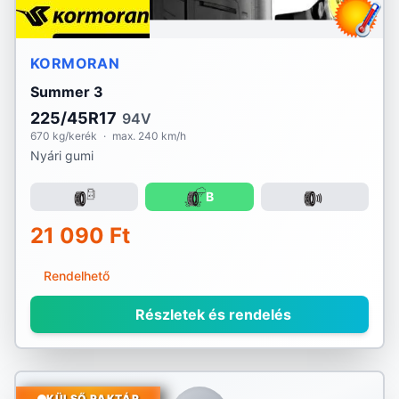
KORMORAN
Summer 3
225/45R17
94V
670 kg/kerék
·
max. 240 km/h
Nyári gumi
B
21 090 Ft
Rendelhető
Részletek és rendelés
KÜLSŐ RAKTÁR