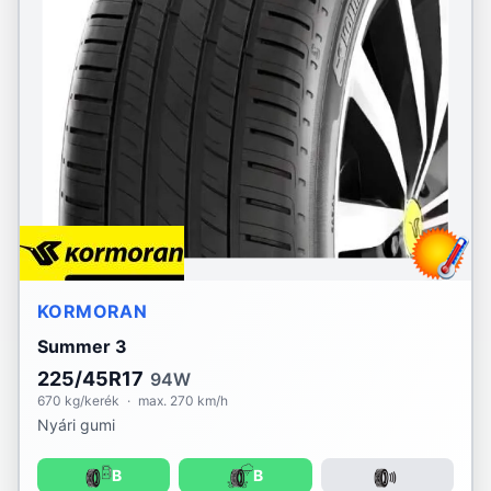
KORMORAN
Summer 3
225/45R17
94W
670 kg/kerék
·
max. 270 km/h
Nyári gumi
B
B