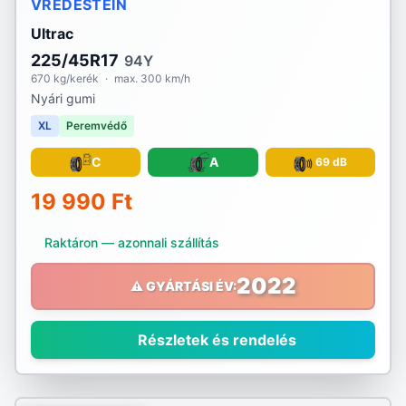
VREDESTEIN
Ultrac
225/45R17
94Y
670 kg/kerék
·
max. 300 km/h
Nyári gumi
XL
Peremvédő
C
A
69 dB
19 990 Ft
Raktáron — azonnali szállítás
2022
⚠️ GYÁRTÁSI ÉV:
Részletek és rendelés