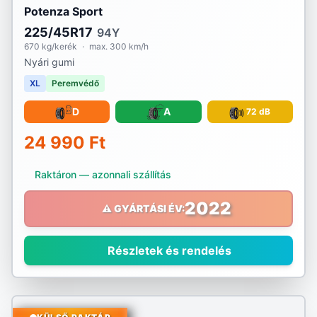
Potenza Sport
225/45R17
94Y
670 kg/kerék
·
max. 300 km/h
Nyári gumi
XL
Peremvédő
D
A
72 dB
24 990 Ft
Raktáron — azonnali szállítás
2022
⚠️ GYÁRTÁSI ÉV:
Részletek és rendelés