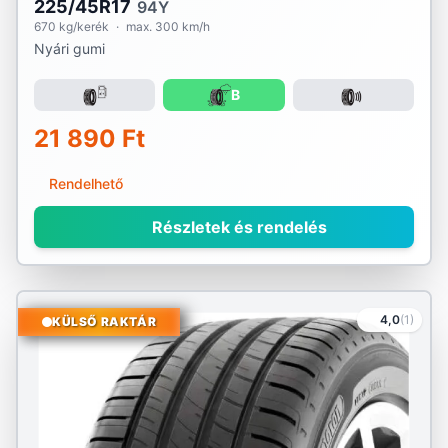
225/45R17
94Y
670 kg/kerék
·
max. 300 km/h
Nyári gumi
B
21 890 Ft
Rendelhető
Részletek és rendelés
4,0
(1)
KÜLSŐ RAKTÁR