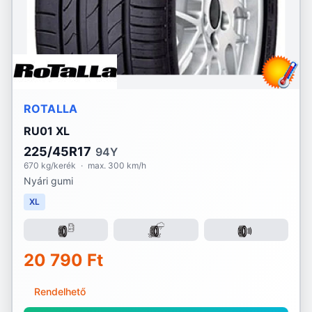
ROTALLA
RU01 XL
225/45R17
94Y
670 kg/kerék
·
max. 300 km/h
Nyári gumi
XL
20 790 Ft
Rendelhető