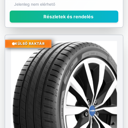
Jelenleg nem elérhető
Részletek és rendelés
KÜLSŐ RAKTÁR