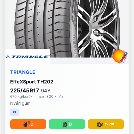
TRIANGLE
EffeXSport TH202
225/45R17
94Y
670 kg/kerék
·
max. 300 km/h
Nyári gumi
XL
D
B
72 dB