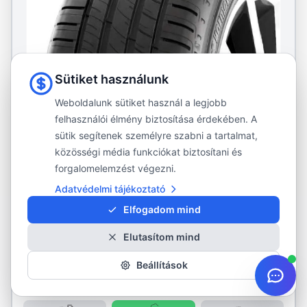
Sütiket használunk
Weboldalunk sütiket használ a legjobb
felhasználói élmény biztosítása érdekében. A
sütik segítenek személyre szabni a tartalmat,
közösségi média funkciókat biztosítani és
forgalomelemzést végezni.
Adatvédelmi tájékoztató
KORMORAN
Elfogadom mind
Summer 3
Elutasítom mind
225/45R17
91Y
615 kg/kerék
·
max. 300 km/h
Beállítások
Nyári gumi