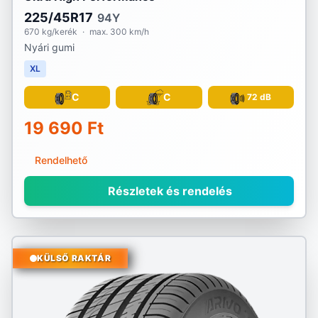
225/45R17
94Y
670 kg/kerék
·
max. 300 km/h
Nyári gumi
XL
C
C
72 dB
19 690 Ft
Rendelhető
Részletek és rendelés
KÜLSŐ RAKTÁR