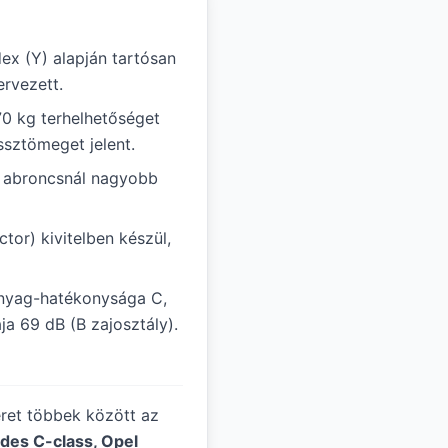
ex (Y) alapján tartósan
rvezett.
70 kg terhelhetőséget
ssztömeget jelent.
ál abroncsnál nagyobb
tor) kivitelben készül,
anyag-hatékonysága C,
ja 69 dB (B zajosztály).
éret többek között az
des C-class, Opel