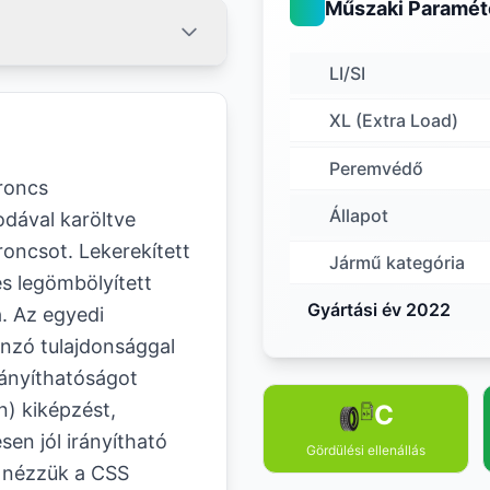
Műszaki Paramét
LI/SI
XL (Extra Load)
Peremvédő
roncs
Állapot
odával karöltve
oncsot. Lekerekített
Jármű kategória
és legömbölyített
Gyártási év 2022
a. Az egyedi
nzó tulajdonsággal
rányíthatóságot
n) kiképzést,
C
sen jól irányítható
Gördülési ellenállás
y nézzük a CSS