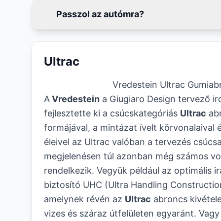
Passzol az autómra?
Ultrac
Vredestein Ultrac Gumiab
A
Vredestein
a Giugiaro Design tervezõ ir
fejlesztette ki a csúcskategóriás
Ultrac
abr
formájával, a mintázat ívelt körvonalaival 
éleivel az Ultrac valóban a tervezés csúcs
megjelenésen túl azonban még számos vo
rendelkezik. Vegyük például az optimális i
biztosító UHC (Ultra Handling Constructio
amelynek révén az
Ultrac
abroncs kivétele
vizes és száraz útfelületen egyaránt. Vag