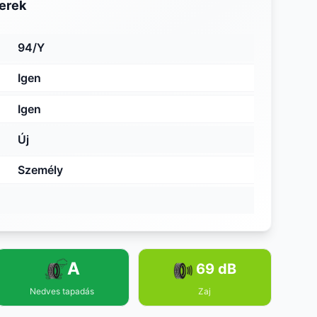
erek
94/Y
Igen
Igen
Új
Személy
A
69 dB
Nedves tapadás
Zaj