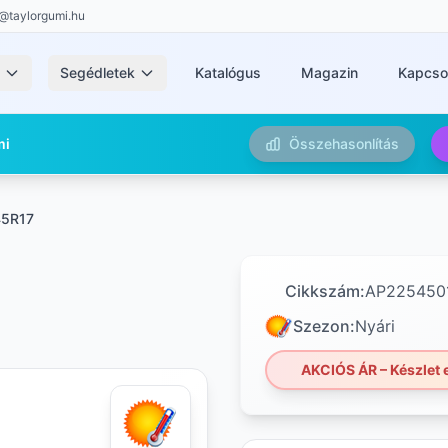
@taylorgumi.hu
k
Segédletek
Katalógus
Magazin
Kapcso
mi
Összehasonlítás
45R17
Cikkszám:
AP225450
Szezon:
Nyári
AKCIÓS ÁR – Készlet e