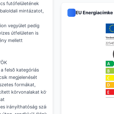
cs futófelületének
baloldali mintázatot,
EU Energiacímke
ution vegyület pedig
zes útfelületen is
ény mellett
YÖK
 a felsõ kategóriás
sik megjelenését
zetes formákat,
kített körvonalakat követõ
at
les irányíthatóság száraz és