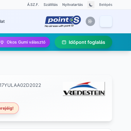
Á.SZ.F.
Szállítás
Nyitvatartás
Belépés
lat
Időpont foglalás
Okos Gumi választó
17YULAA02D2022
rejéig!