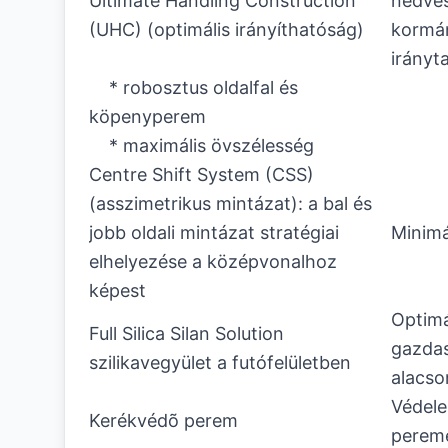
Ultimate Handling Construction
nedves
(UHC) (optimális irányíthatóság)
kormán
irányta
* robosztus oldalfal és
köpenyperem
* maximális övszélesség
Centre Shift System (CSS)
(asszimetrikus mintázat): a bal és
jobb oldali mintázat stratégiai
Minimá
elhelyezése a középvonalhoz
képest
Optimá
Full Silica Silan Solution
gazdas
szilikavegyület a futófelületben
alacso
Védel
Kerékvédõ perem
perem