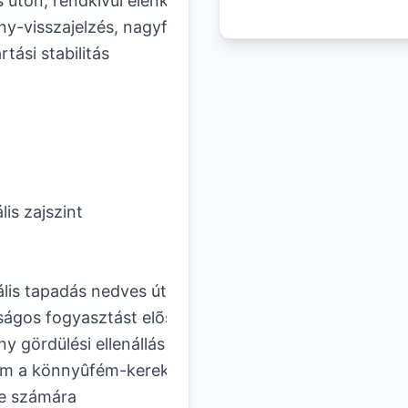
 úton, rendkívül élénk
y-visszajelzés, nagyfokú
rtási stabilitás
lis zajszint
lis tapadás nedves úton,
ágos fogyasztást elõsegítõ
ny gördülési ellenállás
em a könnyûfém-kerekek
e számára