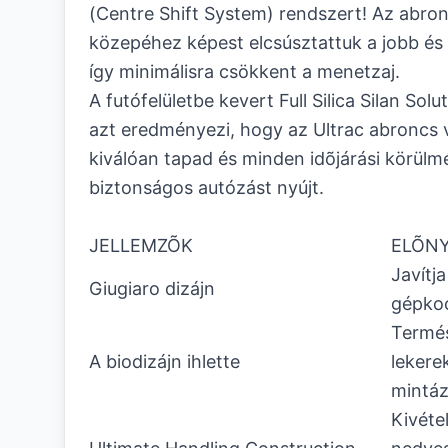
(Centre Shift System) rendszert! Az abron
közepéhez képest elcsúsztattuk a jobb és 
így minimálisra csökkent a menetzaj.
A futófelületbe kevert Full Silica Silan Sol
azt eredményezi, hogy az Ultrac abroncs vi
kiválóan tapad és minden idõjárási körülm
biztonságos autózást nyújt.
JELLEMZÕK
ELÕN
Javítja
Giugiaro dizájn
gépkoc
Termés
A biodizájn ihlette
lekere
mintáz
Kivéte