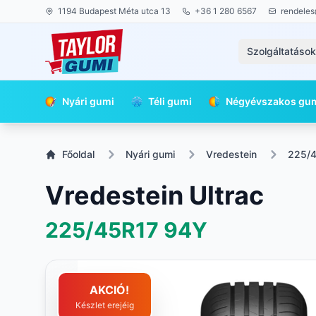
1194 Budapest Méta utca 13
+36 1 280 6567
rendeles
Szolgáltatáso
Nyári gumi
Téli gumi
Négyévszakos gu
Főoldal
Nyári gumi
Vredestein
225/
Vredestein Ultrac
225/45R17
94Y
AKCIÓ!
Készlet erejéig