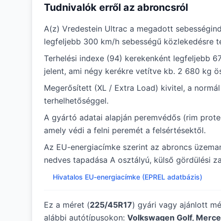
Tudnivalók erről az abroncsról
A(z) Vredestein Ultrac a megadott sebességind
legfeljebb 300 km/h sebességű közlekedésre te
Terhelési indexe (94) kerekenként legfeljebb 6
jelent, ami négy kerékre vetítve kb. 2 680 kg ö
Megerősített (XL / Extra Load) kivitel, a norm
terhelhetőséggel.
A gyártó adatai alapján peremvédős (rim protec
amely védi a felni peremét a felsértésektől.
Az EU-energiacímke szerint az abroncs üzem
nedves tapadása A osztályú, külső gördülési za
Hivatalos EU-energiacímke (EPREL adatbázis)
Ez a méret (
225/45R17
) gyári vagy ajánlott m
alábbi autótípusokon:
Volkswagen Golf, Merce