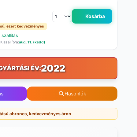
Kosárba
sú, ezért kedvezményes
szállítás
Kiszállítva:
aug. 11. (kedd)
2022
GYÁRTÁSI ÉV:
ás
Hasonlók
tású abroncs, kedvezményes áron