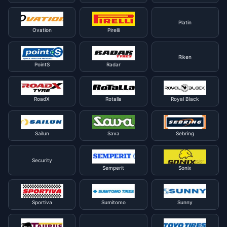
Platin
Ovation
Pirelli
Riken
PointS
Radar
RoadX
Rotalla
Royal Black
Sailun
Sava
Sebring
Security
Semperit
Sonix
Sportiva
Sumitomo
Sunny