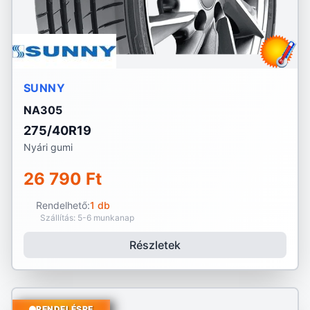
SUNNY
NA305
275/40R19
Nyári gumi
26 790 Ft
Rendelhető:
1 db
Szállítás: 5-6 munkanap
Részletek
RENDELÉSRE