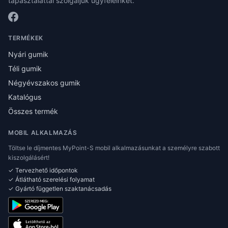
tapasztalattal szolgáljuk ügyfeleinket.
TERMÉKEK
Nyári gumik
Téli gumik
Négyévszakos gumik
Katalógus
Összes termék
MOBIL ALKALMAZÁS
Töltse le díjmentes MyPoint-S mobil alkalmazásunkat a személyre szabott
kiszolgálásért!
✓ Tervezhető időpontok
✓ Átlátható szerelési folyamat
✓ Gyártó független szaktanácsadás