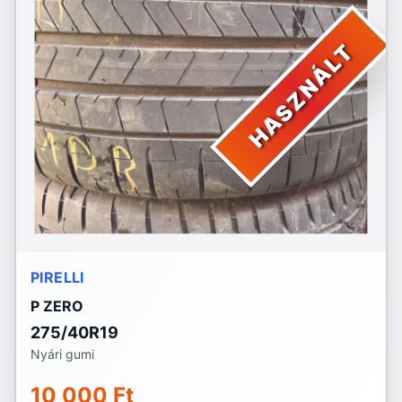
HASZNÁLT
PIRELLI
P ZERO
275/40R19
Nyári gumi
10 000 Ft