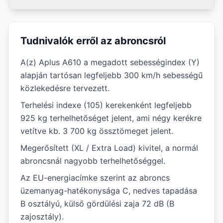
Tudnivalók erről az abroncsról
A(z) Aplus A610 a megadott sebességindex (Y)
alapján tartósan legfeljebb 300 km/h sebességű
közlekedésre tervezett.
Terhelési indexe (105) kerekenként legfeljebb
925 kg terhelhetőséget jelent, ami négy kerékre
vetítve kb. 3 700 kg össztömeget jelent.
Megerősített (XL / Extra Load) kivitel, a normál
abroncsnál nagyobb terhelhetőséggel.
Az EU-energiacímke szerint az abroncs
üzemanyag-hatékonysága C, nedves tapadása
B osztályú, külső gördülési zaja 72 dB (B
zajosztály).