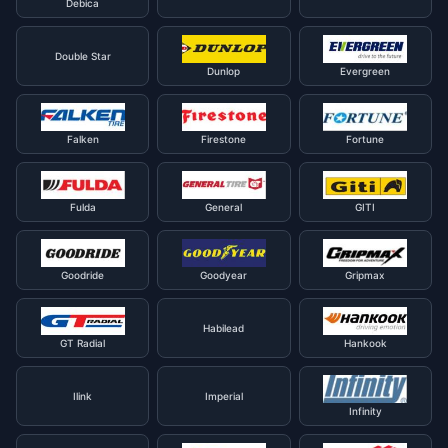
Debica
Double Star
Dunlop
Evergreen
Falken
Firestone
Fortune
Fulda
General
GITI
Goodride
Goodyear
Gripmax
Habilead
GT Radial
Hankook
Ilink
Imperial
Infinity