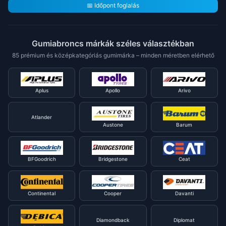
📅 Időpont foglalás
Gumiabroncs márkák széles választékban
85 prémium és középkategóriás gumimárka – minden méretben elérhető
Aplus
Apollo
Arivo
Atlander
Austone
Barum
BFGoodrich
Bridgestone
Ceat
Continental
Cooper
Davanti
Diamondback
Diplomat