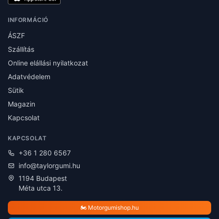
INFORMÁCIÓ
ÁSZF
Szállítás
Online elállási nyilatkozat
Adatvédelem
Sütik
Magazin
Kapcsolat
KAPCSOLAT
+36 1 280 6567
info@taylorgumi.hu
1194 Budapest
Méta utca 13.
🏍️ Motorgumishop.hu