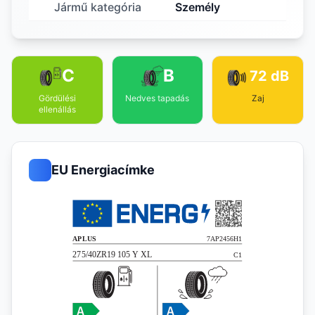
Jármű kategória
Személy
C
B
72 dB
Gördülési
Nedves tapadás
Zaj
ellenállás
EU Energiacímke