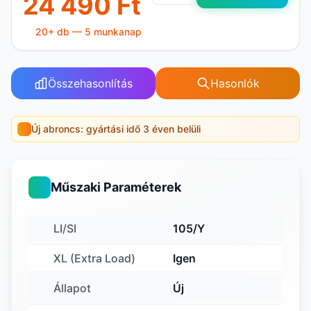
24 490 Ft
20+ db — 5 munkanap
Összehasonlítás
Hasonlók
Új abroncs: gyártási idő 3 éven belüli
Műszaki Paraméterek
LI/SI
105/Y
XL (Extra Load)
Igen
Állapot
Új