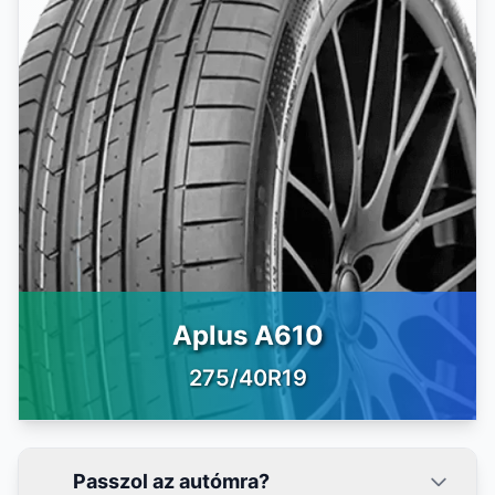
Aplus A610
275/40R19
Passzol az autómra?