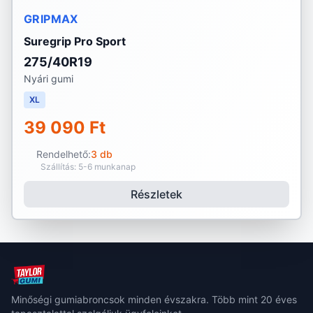
GRIPMAX
Suregrip Pro Sport
275/40R19
Nyári gumi
XL
39 090 Ft
Rendelhető:
3 db
Szállítás: 5-6 munkanap
Részletek
Minőségi gumiabroncsok minden évszakra. Több mint 20 éves