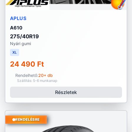
APLUS
A610
275/40R19
Nyári gumi
XL
24 490 Ft
Rendelhető:
20+ db
Szállítás: 5-6 munkanap
Részletek
RENDELÉSRE