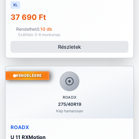
XL
37 690 Ft
Rendelhető:
10 db
Szállítás: 5-6 munkanap
Részletek
RENDELÉSRE
ROADX
275/40R19
Kép hamarosan
ROADX
U 11 RXMotion