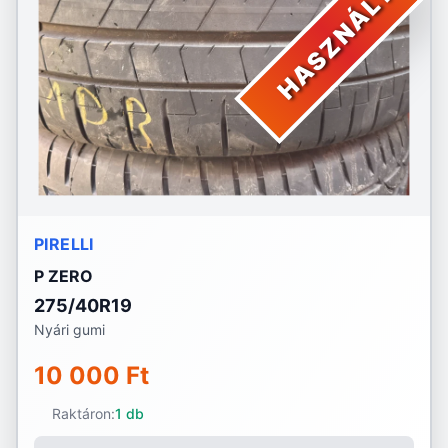
HASZNÁLT
PIRELLI
P ZERO
275/40R19
Nyári gumi
10 000 Ft
Raktáron:
1 db