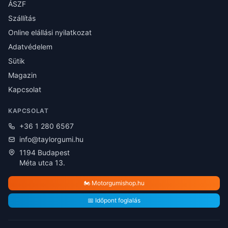
ÁSZF
Szállítás
Online elállási nyilatkozat
Adatvédelem
Sütik
Magazin
Kapcsolat
KAPCSOLAT
+36 1 280 6567
info@taylorgumi.hu
1194 Budapest
Méta utca 13.
🏍️ Motorgumishop.hu
📅 Időpont foglalás