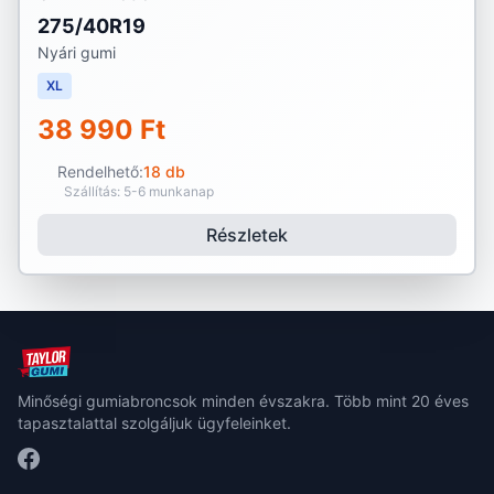
275/40R19
Nyári gumi
XL
38 990 Ft
Rendelhető:
18 db
Szállítás: 5-6 munkanap
Részletek
Minőségi gumiabroncsok minden évszakra. Több mint 20 éves
tapasztalattal szolgáljuk ügyfeleinket.