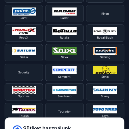
Riken
PointS
Radar
RoadX
Rotalla
Royal Black
Sailun
Sava
Sebring
Security
Semperit
Sonix
Sportiva
Sumitomo
Sunny
Tourador
Taurus
Toyo
Sütiket használunk