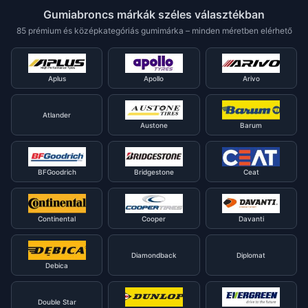
Gumiabroncs márkák széles választékban
85 prémium és középkategóriás gumimárka – minden méretben elérhető
Aplus
Apollo
Arivo
Atlander
Austone
Barum
BFGoodrich
Bridgestone
Ceat
Continental
Cooper
Davanti
Diamondback
Diplomat
Debica
Double Star