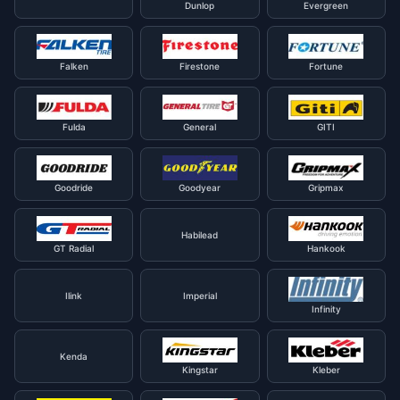
Dunlop
Evergreen
Falken
Firestone
Fortune
Fulda
General
GITI
Goodride
Goodyear
Gripmax
Habilead
GT Radial
Hankook
Ilink
Imperial
Infinity
Kenda
Kingstar
Kleber