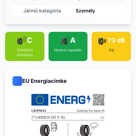
Jármű kategória
Személy
C
A
73 dB
Gördülési
Nedves tapadás
Zaj
ellenállás
EU Energiacímke