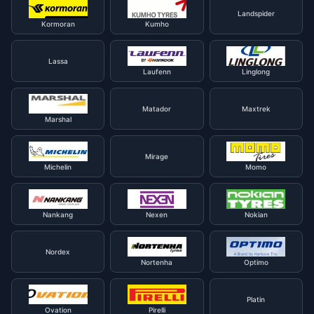
Landspider
Kormoran
Kumho
Lassa
Laufenn
Linglong
Matador
Maxtrek
Marshal
Mirage
Michelin
Momo
Nankang
Nexen
Nokian
Nordex
Nortenha
Optimo
Platin
Ovation
Pirelli