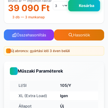
Bruttó ár — Importőri raktár
39 090 Ft
Kosárba
3 db — 3 munkanap
Összehasonlítás
Hasonlók
Új abroncs: gyártási idő 3 éven belüli
Műszaki Paraméterek
LI/SI
105/Y
XL (Extra Load)
Igen
Állapot
Új