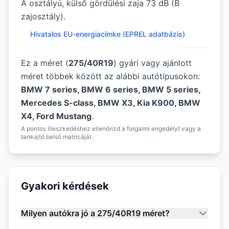
A osztályú, külső gördülési zaja 73 dB (B
zajosztály).
Hivatalos EU-energiacímke (EPREL adatbázis)
Ez a méret (
275/40R19
) gyári vagy ajánlott
méret többek között az alábbi autótípusokon:
BMW 7 series, BMW 6 series, BMW 5 series,
Mercedes S-class, BMW X3, Kia K900, BMW
X4, Ford Mustang
.
A pontos illeszkedéshez ellenőrizd a forgalmi engedélyt vagy a
tankajtó belső matricáját.
Gyakori kérdések
Milyen autókra jó a 275/40R19 méret?