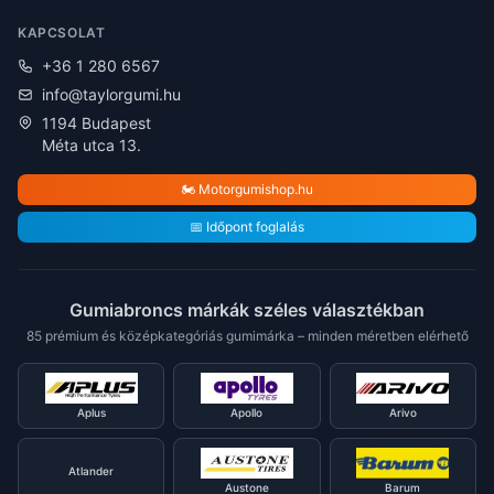
KAPCSOLAT
+36 1 280 6567
info@taylorgumi.hu
1194 Budapest
Méta utca 13.
🏍️ Motorgumishop.hu
📅 Időpont foglalás
Gumiabroncs márkák széles választékban
85 prémium és középkategóriás gumimárka – minden méretben elérhető
Aplus
Apollo
Arivo
Atlander
Austone
Barum