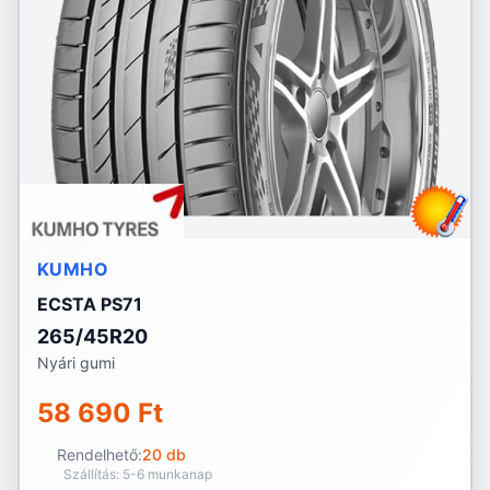
KUMHO
ECSTA PS71
265/45R20
Nyári gumi
58 690 Ft
Rendelhető:
20 db
Szállítás: 5-6 munkanap