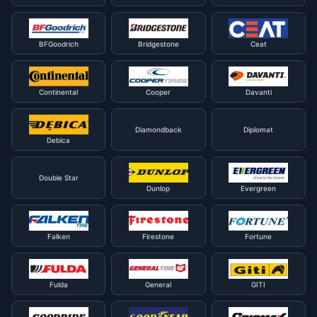
BFGoodrich
Bridgestone
Ceat
Continental
Cooper
Davanti
Diamondback
Diplomat
Debica
Double Star
Dunlop
Evergreen
Falken
Firestone
Fortune
Fulda
General
GITI