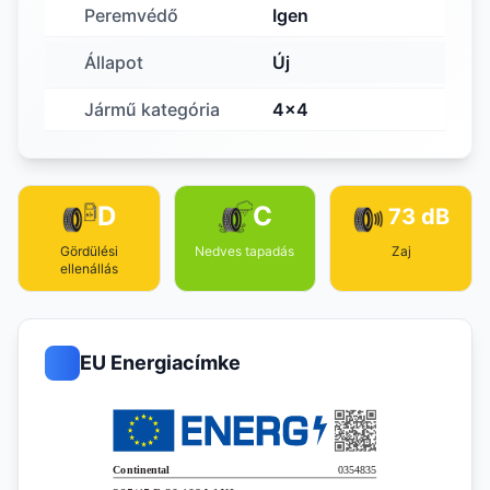
Peremvédő
Igen
Állapot
Új
Jármű kategória
4x4
D
C
73 dB
Gördülési
Nedves tapadás
Zaj
ellenállás
EU Energiacímke