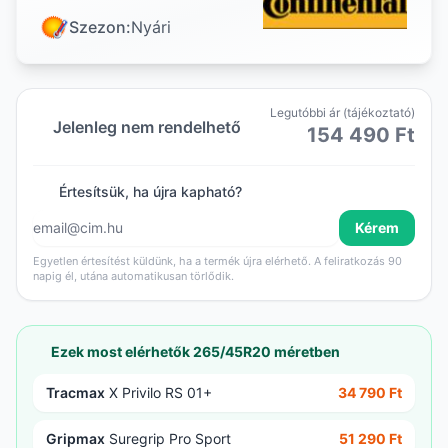
Szezon:
Nyári
Legutóbbi ár (tájékoztató)
Jelenleg nem rendelhető
154 490 Ft
Értesítsük, ha újra kapható?
Kérem
Egyetlen értesítést küldünk, ha a termék újra elérhető. A feliratkozás 90
napig él, utána automatikusan törlődik.
Ezek most elérhetők 265/45R20 méretben
Tracmax
X Privilo RS 01+
34 790 Ft
Gripmax
Suregrip Pro Sport
51 290 Ft