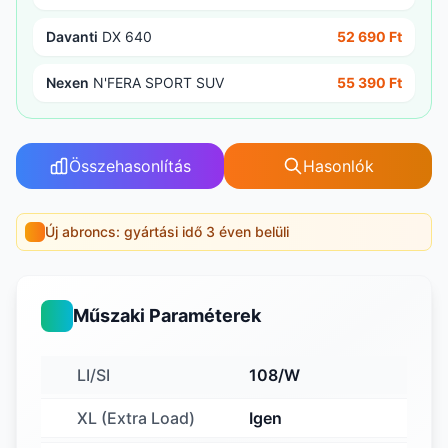
Davanti
DX 640
52 690 Ft
Nexen
N'FERA SPORT SUV
55 390 Ft
Összehasonlítás
Hasonlók
Új abroncs: gyártási idő 3 éven belüli
Műszaki Paraméterek
LI/SI
108/W
XL (Extra Load)
Igen