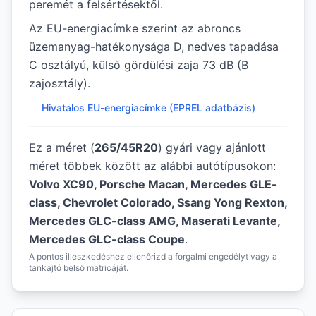
peremét a felsértésektől.
Az EU-energiacímke szerint az abroncs
üzemanyag-hatékonysága D, nedves tapadása
C osztályú, külső gördülési zaja 73 dB (B
zajosztály).
Hivatalos EU-energiacímke (EPREL adatbázis)
Ez a méret (
265/45R20
) gyári vagy ajánlott
méret többek között az alábbi autótípusokon:
Volvo XC90, Porsche Macan, Mercedes GLE-
class, Chevrolet Colorado, Ssang Yong Rexton,
Mercedes GLC-class AMG, Maserati Levante,
Mercedes GLC-class Coupe
.
A pontos illeszkedéshez ellenőrizd a forgalmi engedélyt vagy a
tankajtó belső matricáját.