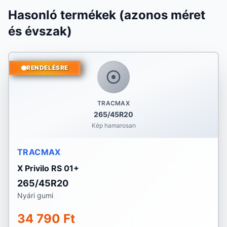
Hasonló termékek (azonos méret
és évszak)
RENDELÉSRE
TRACMAX
265/45R20
Kép hamarosan
TRACMAX
X Privilo RS 01+
265/45R20
Nyári gumi
34 790 Ft