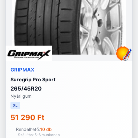
GRIPMAX
Suregrip Pro Sport
265/45R20
Nyári gumi
XL
51 290 Ft
Rendelhető:
10 db
Szállítás: 5-6 munkanap