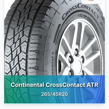
Continental CrossContact ATR
265/45R20