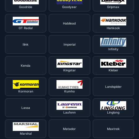
Goodride
Goodyear
Gripmax
Habilead
GT Radial
Hankook
Ilink
Imperial
Infinity
Kenda
Kingstar
Kleber
Landspider
Kormoran
Kumho
Lassa
Laufenn
Linglong
Matador
Maxtrek
Marshal