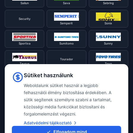
Sailun
Sava
Sebring
Security
Semperit
Sonix
Sportiva
Sumitomo
Sunny
Tourador
Taurus
Toyo
Sütiket használunk
Tracmax
Tristar
Triangle
Weboldalunk sütiket használ a legjobb
felhasználói élmény biztosítása érdekében. A
sütik segítenek személyre szabni a tartalmat,
Viking
Voyager
Uniroyal
közösségi média funkciókat biztosítani és
forgalomelemzést végezni.
Waterfall
Westlake
Adatvédelmi tájékoztató
Vredestein
Elfogadom mind