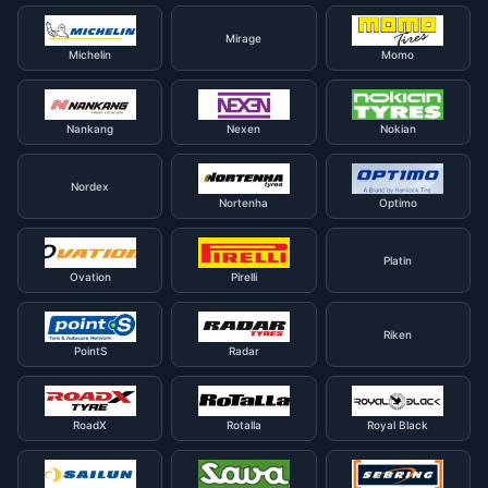
Mirage
Michelin
Momo
Nankang
Nexen
Nokian
Nordex
Nortenha
Optimo
Platin
Ovation
Pirelli
Riken
PointS
Radar
RoadX
Rotalla
Royal Black