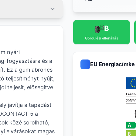
B
Gördülési ellenállás
m nyári
g-fogyasztásra és a
EU Energiacímke
t. Ez a gumiabroncs
 teljesítményt nyújt,
l teljesít, elősegítve
y javítja a tapadást
 ECOCONTACT 5 a
ok közé sorolható,
ényi elvárásokat magas