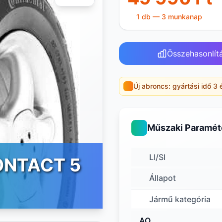
1 db — 3 munkanap
Összehasonlít
Új abroncs: gyártási idő 3 
Műszaki Paramét
LI/SI
ONTACT 5
Állapot
Jármű kategória
AO