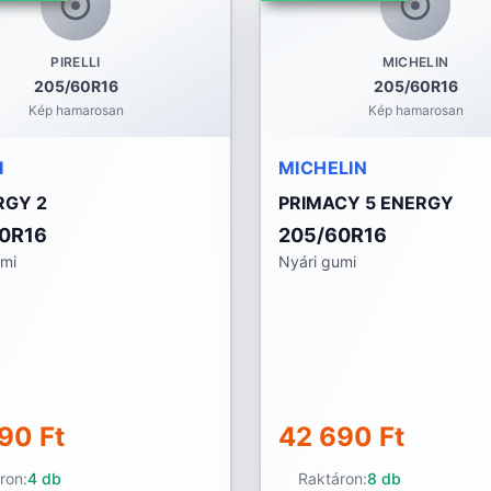
PIRELLI
MICHELIN
205/60R16
205/60R16
Kép hamarosan
Kép hamarosan
I
MICHELIN
GY 2
PRIMACY 5 ENERGY
0R16
205/60R16
umi
Nyári gumi
90 Ft
42 690 Ft
ron:
4 db
Raktáron:
8 db