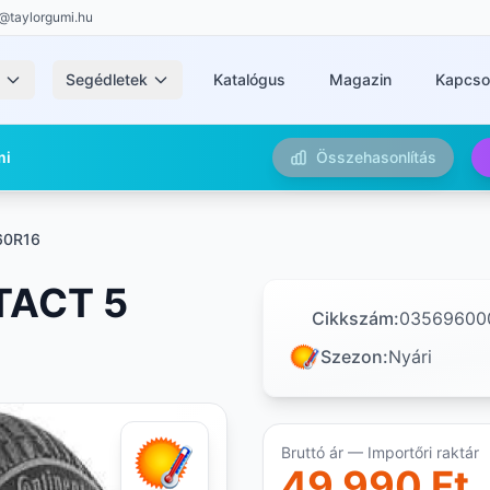
@taylorgumi.hu
k
Segédletek
Katalógus
Magazin
Kapcso
mi
Összehasonlítás
60R16
TACT 5
Cikkszám:
03569600
Szezon:
Nyári
Bruttó ár — Importőri raktár
49 990 Ft