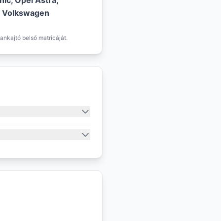
ic, Opel Astra,
, Volkswagen
ankajtó belső matricáját.