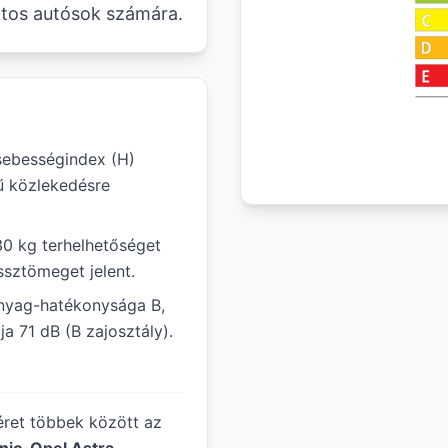
udatos autósok számára.
ebességindex (H)
ű közlekedésre
30 kg terhelhetőséget
ssztömeget jelent.
nyag-hatékonysága B,
a 71 dB (B zajosztály).
méret többek között az