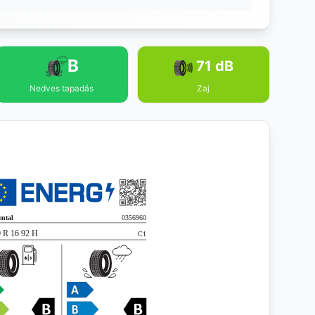
B
71 dB
Nedves tapadás
Zaj