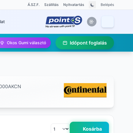
Á.SZ.F.
Szállítás
Nyitvatartás
Belépés
lat
Időpont foglalás
Okos Gumi választó
000AKCN
Kosárba