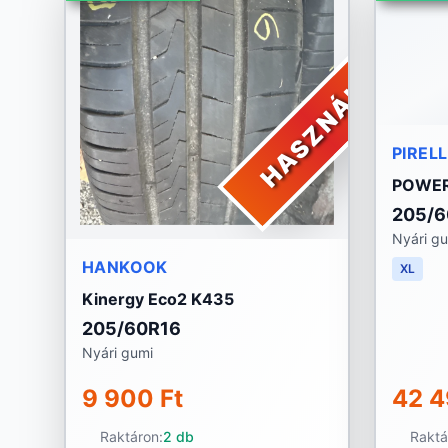
HASZNÁLT
PIRELL
POWER
205/6
Nyári g
HANKOOK
XL
Kinergy Eco2 K435
205/60R16
Nyári gumi
9 900 Ft
42 4
Raktáron:
2 db
Raktá