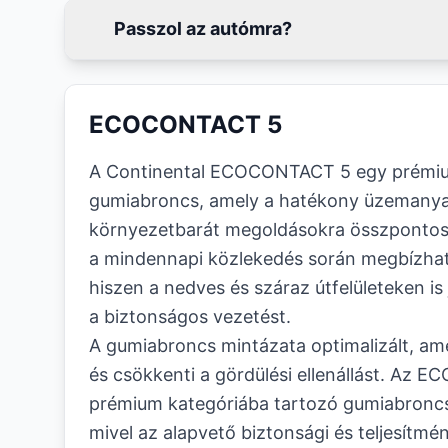
Passzol az autómra?
ECOCONTACT 5
A Continental ECOCONTACT 5 egy prémiu
gumiabroncs, amely a hatékony üzemanya
környezetbarát megoldásokra összpontosí
a mindennapi közlekedés során megbízható
hiszen a nedves és száraz útfelületeken is jó
a biztonságos vezetést.
A gumiabroncs mintázata optimalizált, amel
és csökkenti a gördülési ellenállást. Az
prémium kategóriába tartozó gumiabroncs
mivel az alapvető biztonsági és teljesítm