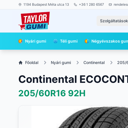
1194 Budapest Méta utca 13
+36 1 280 6567
rendeles
Szolgáltatáso
Nyári gumi
Téli gumi
Négyévszakos gu
Főoldal
Nyári gumi
Continental
205/
Continental ECOCON
205/60R16
92H