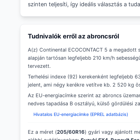
szinten teljesíti, így ideális választás a t
Tudnivalók erről az abroncsról
A(z) Continental ECOCONTACT 5 a megadott s
alapján tartósan legfeljebb 210 km/h sebesség
tervezett.
Terhelési indexe (92) kerekenként legfeljebb 6
jelent, ami négy kerékre vetítve kb. 2 520 kg ö
Az EU-energiacímke szerint az abroncs üzema
nedves tapadása B osztályú, külső gördülési zaj
Hivatalos EU-energiacímke (EPREL adatbázis)
Ez a méret (
205/60R16
) gyári vagy ajánlott 