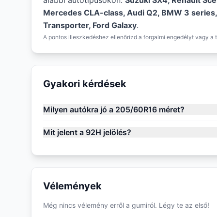
alábbi autótípusokon:
Suzuki SX4, Renault Scen
Mercedes CLA-class, Audi Q2, BMW 3 series
Transporter, Ford Galaxy
.
A pontos illeszkedéshez ellenőrizd a forgalmi engedélyt vagy a t
Gyakori kérdések
Milyen autókra jó a 205/60R16 méret?
Mit jelent a 92H jelölés?
Vélemények
Még nincs vélemény erről a gumiról. Légy te az első!