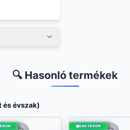
🔍 Hasonló termékek
 és évszak)
ÁRON
RAKTÁRON