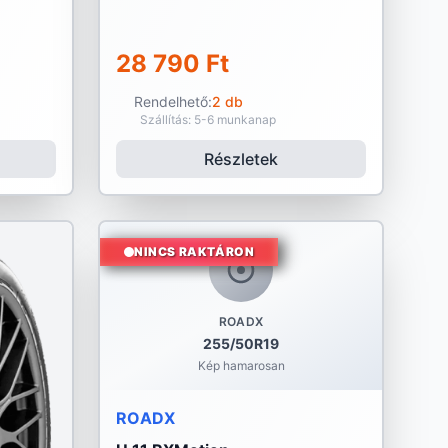
28 790 Ft
Rendelhető:
2 db
Szállítás: 5-6 munkanap
Részletek
NINCS RAKTÁRON
ROADX
255/50R19
Kép hamarosan
ROADX