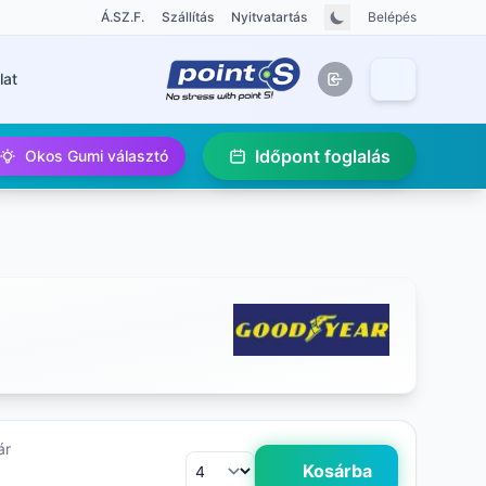
Á.SZ.F.
Szállítás
Nyitvatartás
Belépés
lat
Időpont foglalás
Okos Gumi választó
ár
Kosárba