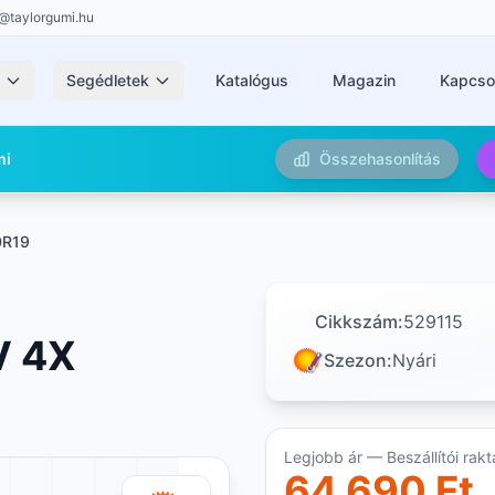
@taylorgumi.hu
k
Segédletek
Katalógus
Magazin
Kapcso
mi
Összehasonlítás
0R19
Cikkszám:
529115
V 4X
Szezon:
Nyári
Legjobb ár — Beszállítói rakt
64 690 Ft