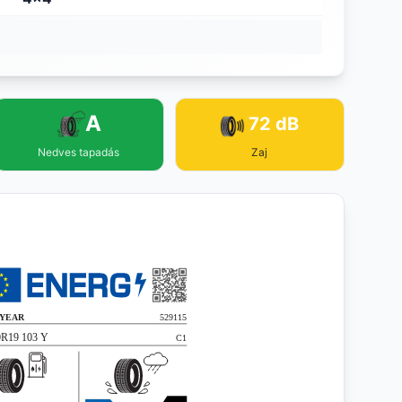
A
72 dB
Nedves tapadás
Zaj