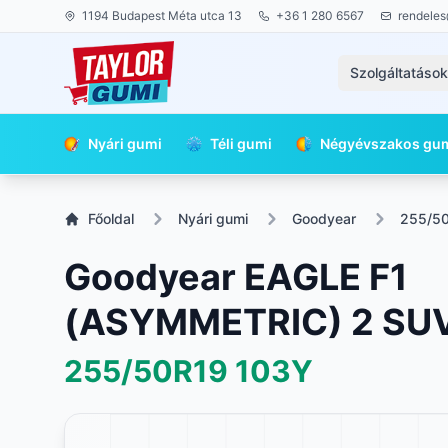
1194 Budapest Méta utca 13
+36 1 280 6567
rendeles
Szolgáltatáso
Nyári gumi
Téli gumi
Négyévszakos gu
Főoldal
Nyári gumi
Goodyear
255/5
Goodyear EAGLE F1
(ASYMMETRIC) 2 SU
255/50R19
103Y