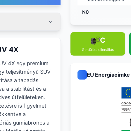
N0
C
UV 4X
Gördülési ellenállás
UV 4X egy prémium
gy teljesítményű SUV
EU Energiacímke
ítása a tapadás
a a stabilitást és a
ves útfelületeken.
etésre is figyelmet
sökkentve a
óriás gumiabroncs a