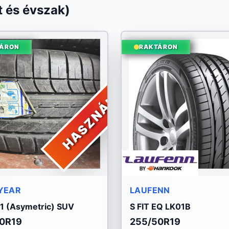
 és évszak)
ÁRON
RAKTÁRON
HASZNÁLT
YEAR
LAUFENN
F1 (Asymetric) SUV
S FIT EQ LK01B
0R19
255/50R19