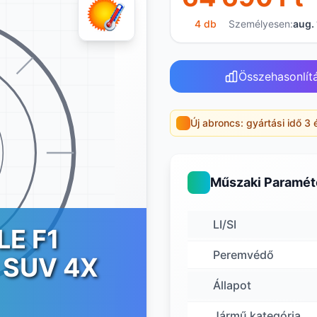
4 db
Személyesen:
aug. 
Összehasonlít
Új abroncs: gyártási idő 3 
Műszaki Paramét
LI/SI
LE F1
Peremvédő
 SUV 4X
Állapot
Jármű kategória