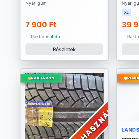
Nyári gumi
Nyári g
XL
7 900 Ft
39 9
Raktáron:
4 db
Raktá
Részletek
RAKTÁRON
REND
HASZNÁLT
LANDS