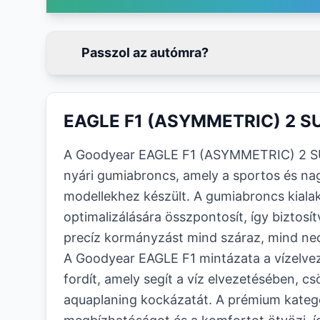
Passzol az autómra?
EAGLE F1 (ASYMMETRIC) 2 S
A Goodyear EAGLE F1 (ASYMMETRIC) 2 S
nyári gumiabroncs, amely a sportos és na
modellekhez készült. A gumiabroncs kialak
optimalizálására összpontosít, így biztosítv
precíz kormányzást mind száraz, mind ned
A Goodyear EAGLE F1 mintázata a vízelvez
fordít, amely segít a víz elvezetésében, c
aquaplaning kockázatát. A prémium kateg