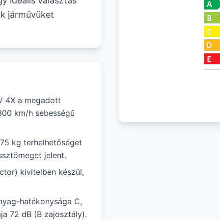
y ideális választás
ák járművüket
V 4X a megadott
b 300 km/h sebességű
875 kg terhelhetőséget
ssztömeget jelent.
tor) kivitelben készül,
anyag-hatékonysága C,
ja 72 dB (B zajosztály).