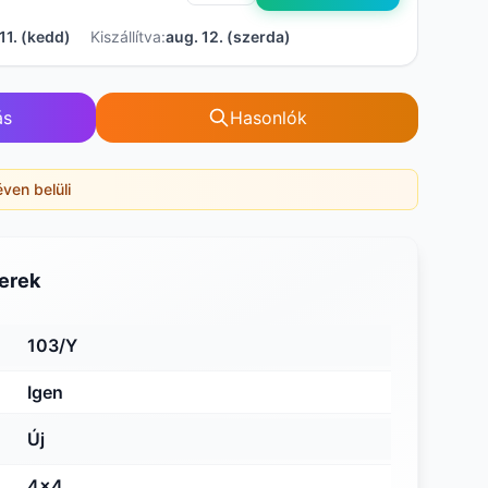
11. (kedd)
Kiszállítva:
aug. 12. (szerda)
ás
Hasonlók
éven belüli
erek
103/Y
Igen
Új
4x4