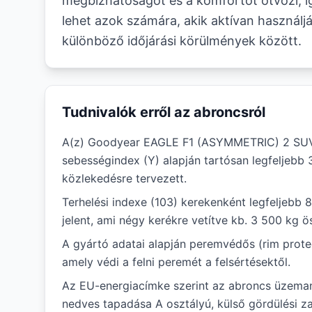
megbízhatóságot és a komfortot ötvözi, íg
lehet azok számára, akik aktívan használj
különböző időjárási körülmények között.
Tudnivalók erről az abroncsról
A(z) Goodyear EAGLE F1 (ASYMMETRIC) 2 SU
sebességindex (Y) alapján tartósan legfeljeb
közlekedésre tervezett.
Terhelési indexe (103) kerekenként legfeljebb 
jelent, ami négy kerékre vetítve kb. 3 500 kg ö
A gyártó adatai alapján peremvédős (rim protec
amely védi a felni peremét a felsértésektől.
Az EU-energiacímke szerint az abroncs üzem
nedves tapadása A osztályú, külső gördülési za