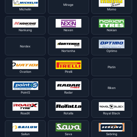
Mirage
Michelin
Momo
Nankang
Nexen
Nokian
Nordex
Nortenha
Optimo
Platin
Ovation
Pirelli
Riken
PointS
Radar
RoadX
Rotalla
Royal Black
Sailun
Sava
Sebring