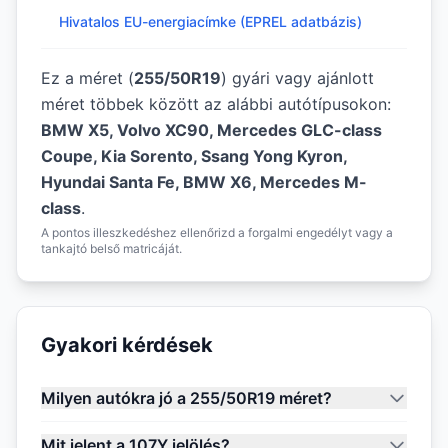
Hivatalos EU-energiacímke (EPREL adatbázis)
Ez a méret (
255/50R19
) gyári vagy ajánlott
méret többek között az alábbi autótípusokon:
BMW X5, Volvo XC90, Mercedes GLC-class
Coupe, Kia Sorento, Ssang Yong Kyron,
Hyundai Santa Fe, BMW X6, Mercedes M-
class
.
A pontos illeszkedéshez ellenőrizd a forgalmi engedélyt vagy a
tankajtó belső matricáját.
Gyakori kérdések
Milyen autókra jó a 255/50R19 méret?
Mit jelent a 107Y jelölés?