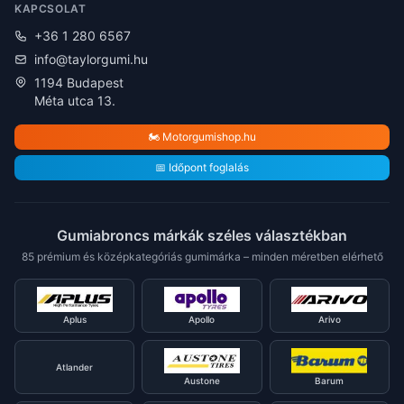
KAPCSOLAT
+36 1 280 6567
info@taylorgumi.hu
1194 Budapest
Méta utca 13.
🏍️ Motorgumishop.hu
📅 Időpont foglalás
Gumiabroncs márkák széles választékban
85 prémium és középkategóriás gumimárka – minden méretben elérhető
Aplus
Apollo
Arivo
Atlander
Austone
Barum