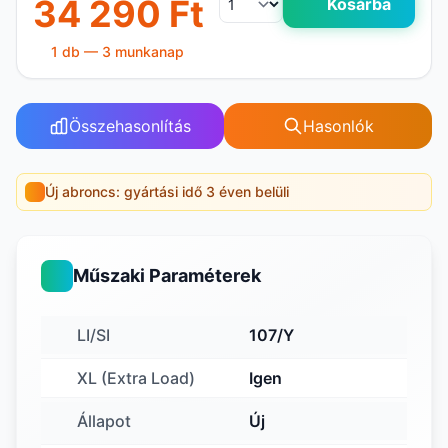
34 290 Ft
Kosárba
1 db — 3 munkanap
Összehasonlítás
Hasonlók
Új abroncs: gyártási idő 3 éven belüli
Műszaki Paraméterek
LI/SI
107/Y
XL (Extra Load)
Igen
Állapot
Új