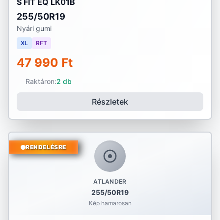
S FIT EQ LK01B
255/50R19
Nyári gumi
XL
RFT
47 990 Ft
Raktáron:
2 db
Részletek
RENDELÉSRE
ATLANDER
255/50R19
Kép hamarosan