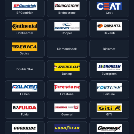
BFGoodrich
Bridgestone
Ceat
Continental
Cooper
Davanti
Diamondback
Diplomat
Debica
Double Star
Dunlop
Evergreen
Falken
Firestone
Fortune
Fulda
General
GITI