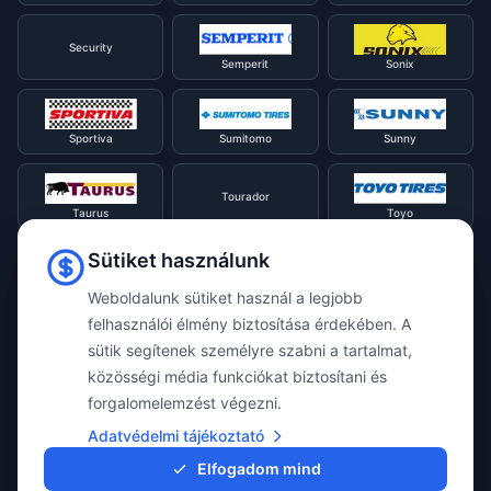
Security
Semperit
Sonix
Sportiva
Sumitomo
Sunny
Tourador
Taurus
Toyo
Sütiket használunk
Tracmax
Tristar
Triangle
Weboldalunk sütiket használ a legjobb
felhasználói élmény biztosítása érdekében. A
Viking
Voyager
sütik segítenek személyre szabni a tartalmat,
Uniroyal
közösségi média funkciókat biztosítani és
forgalomelemzést végezni.
Waterfall
Westlake
Adatvédelmi tájékoztató
Vredestein
Elfogadom mind