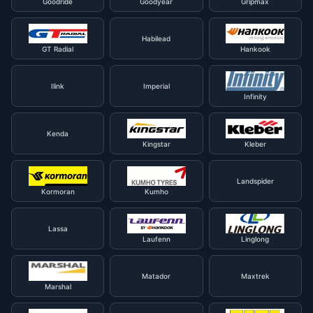
Goodride
Goodyear
Gripmax
Habilead
GT Radial
Hankook
Ilink
Imperial
Infinity
Kenda
Kingstar
Kleber
Landspider
Kormoran
Kumho
Lassa
Laufenn
Linglong
Matador
Maxtrek
Marshal