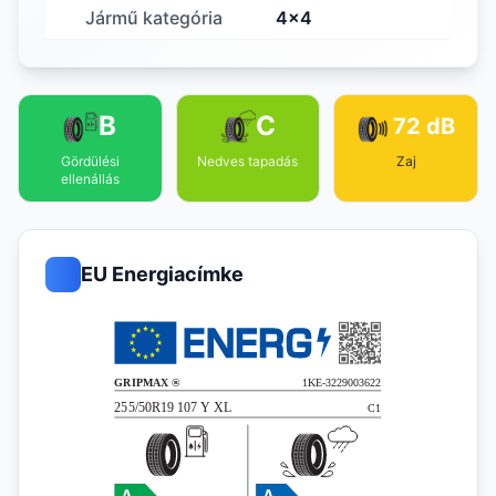
Jármű kategória
4x4
B
C
72 dB
Gördülési
Nedves tapadás
Zaj
ellenállás
EU Energiacímke