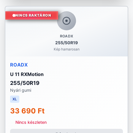
NINCS RAKTÁRON
ROADX
255/50R19
Kép hamarosan
ROADX
U 11 RXMotion
255/50R19
Nyári gumi
XL
33 690 Ft
Nincs készleten