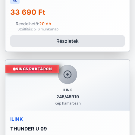
XL
33 690 Ft
Rendelhető:
20 db
Szállítás: 5-6 munkanap
Részletek
NINCS RAKTÁRON
ILINK
245/45R19
Kép hamarosan
ILINK
THUNDER U 09