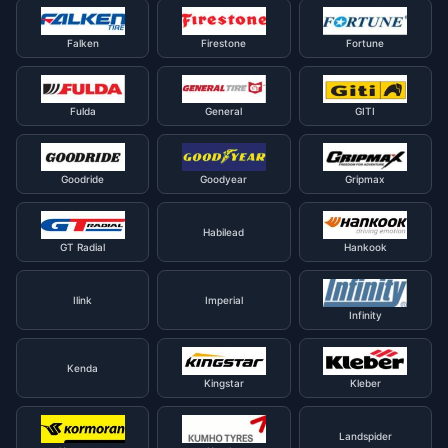
Falken
Firestone
Fortune
Fulda
General
GITI
Goodride
Goodyear
Gripmax
Habilead
GT Radial
Hankook
Ilink
Imperial
Infinity
Kenda
Kingstar
Kleber
Landspider