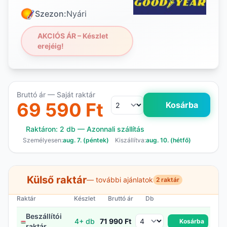
Szezon:
Nyári
AKCIÓS ÁR – Készlet
erejéig!
Bruttó ár — Saját raktár
69 590 Ft
Kosárba
Raktáron: 2 db — Azonnali szállítás
Személyesen:
aug. 7. (péntek)
Kiszállítva:
aug. 10. (hétfő)
Külső raktár
— további ajánlatok
2 raktár
Raktár
Készlet
Bruttó ár
Db
Beszállítói
4+ db
71 990 Ft
Kosárba
raktár