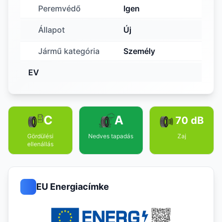
Peremvédő
Igen
Állapot
Új
Jármű kategória
Személy
EV
C
A
70 dB
Gördülési
Nedves tapadás
Zaj
ellenállás
EU Energiacímke