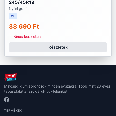
245/45R19
Nyári gumi
XL
33 690 Ft
Nincs készleten
Részletek
Minőségi gumiabroncsok minden évszakra. Több mint 20 éves
tapasztalattal szolgáljuk ügyfeleinket.
TERMÉKEK