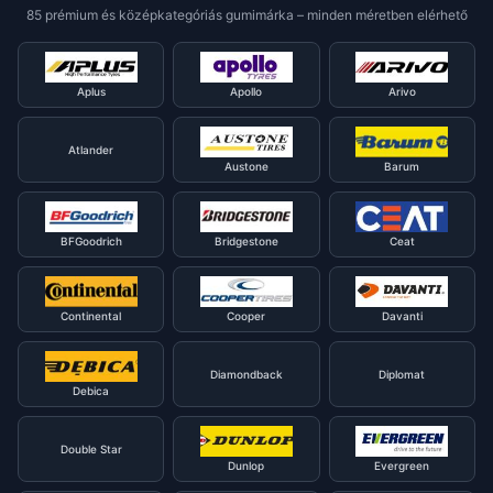
85 prémium és középkategóriás gumimárka – minden méretben elérhető
Aplus
Apollo
Arivo
Atlander
Austone
Barum
BFGoodrich
Bridgestone
Ceat
Continental
Cooper
Davanti
Diamondback
Diplomat
Debica
Double Star
Dunlop
Evergreen