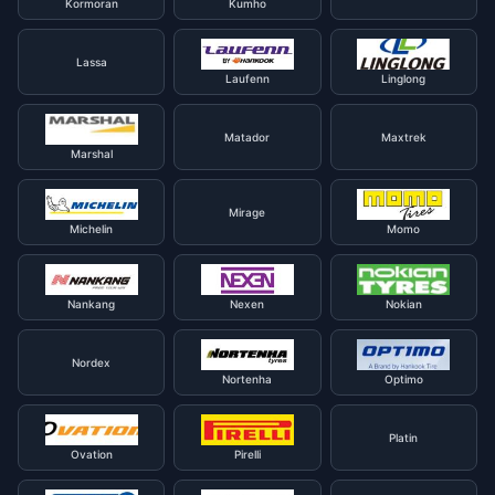
Kormoran
Kumho
Lassa
Laufenn
Linglong
Matador
Maxtrek
Marshal
Mirage
Michelin
Momo
Nankang
Nexen
Nokian
Nordex
Nortenha
Optimo
Platin
Ovation
Pirelli