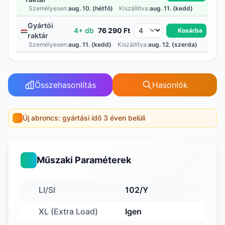
Személyesen:
aug. 10. (hétfő)
Kiszállítva:
aug. 11. (kedd)
Gyártói
4+ db
76 290 Ft
Kosárba
raktár
Személyesen:
aug. 11. (kedd)
Kiszállítva:
aug. 12. (szerda)
Összehasonlítás
Hasonlók
Új abroncs: gyártási idő 3 éven belüli
Műszaki Paraméterek
LI/SI
102/Y
XL (Extra Load)
Igen