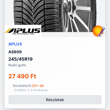
APLUS
AS909
245/45R19
Nyári gumi
27 490 Ft
Rendelhető:
20+ db
Szállítás: 5-6 munkanap
Részletek