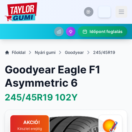
Időpont foglalás
Főoldal
Nyári gumi
Goodyear
245/45R19
Goodyear Eagle F1
Asymmetric 6
245/45R19
102Y
AKCIÓ!
Készlet erejéig