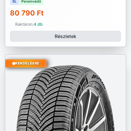
XL
Peremvédő
80 790 Ft
Raktáron:
4 db
Részletek
RENDELÉSRE