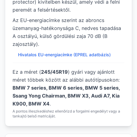
protector) kivitelben készül, amely védi a felni
peremét a felsértésektől.
Az EU-energiacímke szerint az abroncs
üzemanyag-hatékonysága C, nedves tapadása
A osztályú, külső gördülési zaja 70 dB (B
zajosztály).
Hivatalos EU-energiacímke (EPREL adatbázis)
Ez a méret (
245/45R19
) gyári vagy ajánlott
méret többek között az alábbi autótípusokon:
BMW 7 series, BMW 6 series, BMW 5 series,
Ssang Yong Chairman, BMW X3, Audi A7, Kia
K900, BMW X4
.
A pontos illeszkedéshez ellenőrizd a forgalmi engedélyt vagy a
tankajtó belső matricáját.