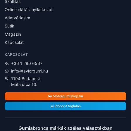
Szállítás
Online elállási nyilatkozat
Adatvédelem
Sütik
Magazin
Kapcsolat
KAPCSOLAT
+36 1 280 6567
info@taylorgumi.hu
1194 Budapest
Méta utca 13.
🏍️ Motorgumishop.hu
📅 Időpont foglalás
Gumiabroncs márkák széles választékban