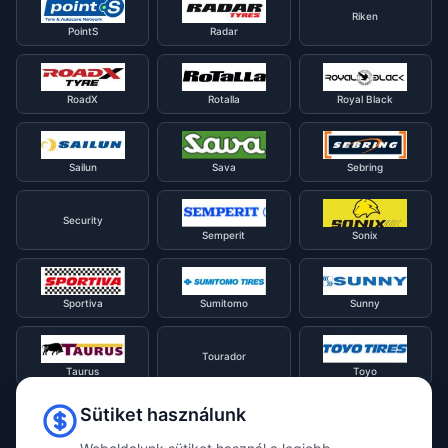
Riken
PointS
Radar
RoadX
Rotalla
Royal Black
Sailun
Sava
Sebring
Security
Semperit
Sonix
Sportiva
Sumitomo
Sunny
Tourador
Taurus
Toyo
Sütiket használunk
Tracmax
Tristar
Triangle