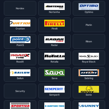
Nordex
Nortenha
Optimo
Platin
Ovation
Pirelli
Riken
PointS
Radar
RoadX
Rotalla
Royal Black
Sailun
Sava
Sebring
Security
Semperit
Sonix