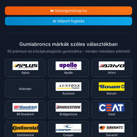
🏍️ Motorgumishop.hu
📅 Időpont foglalás
Gumiabroncs márkák széles választékban
85 prémium és középkategóriás gumimárka – minden méretben elérhető
Aplus
Apollo
Arivo
Atlander
Austone
Barum
BFGoodrich
Bridgestone
Ceat
Continental
Cooper
Davanti