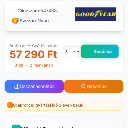
Cikkszám:
547438
Szezon:
Nyári
Bruttó ár — Gyártói raktár
57 290 Ft
Kosárba
3 db — 2 munkanap
Összehasonlítás
Hasonlók
Új abroncs: gyártási idő 3 éven belüli