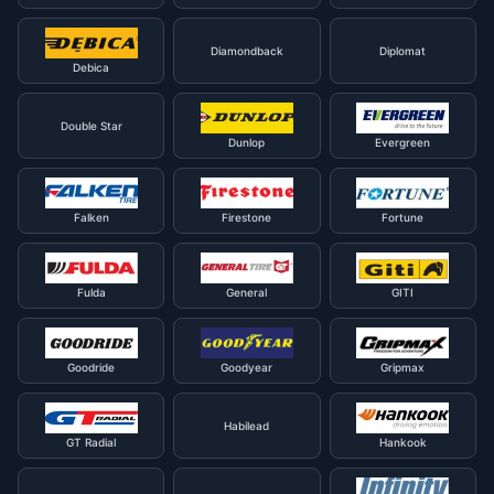
Diamondback
Diplomat
Debica
Double Star
Dunlop
Evergreen
Falken
Firestone
Fortune
Fulda
General
GITI
Goodride
Goodyear
Gripmax
Habilead
GT Radial
Hankook