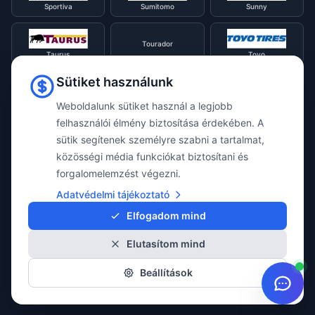
Sportiva
Sumitomo
Sunny
Tourador
Taurus
Toyo
Sütiket használunk
Tracmax
Tristar
Triangle
Weboldalunk sütiket használ a legjobb
felhasználói élmény biztosítása érdekében. A
sütik segítenek személyre szabni a tartalmat,
Viking
Voyager
Uniroyal
közösségi média funkciókat biztosítani és
forgalomelemzést végezni.
Waterfall
Westlake
Adatvédelmi tájékoztató
Vredestein
Elfogadom mind
Elutasítom mind
Yokohama
Beállítások
© 2026 Taylor Webshop. Minden jog fenntartva.