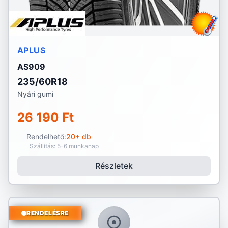
APLUS
AS909
235/60R18
Nyári gumi
26 190 Ft
Rendelhető:
20+ db
Szállítás: 5-6 munkanap
Részletek
RENDELÉSRE