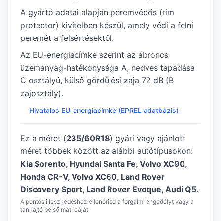
A gyártó adatai alapján peremvédős (rim
protector) kivitelben készül, amely védi a felni
peremét a felsértésektől.
Az EU-energiacímke szerint az abroncs
üzemanyag-hatékonysága A, nedves tapadása
C osztályú, külső gördülési zaja 72 dB (B
zajosztály).
Hivatalos EU-energiacímke (EPREL adatbázis)
Ez a méret (
235/60R18
) gyári vagy ajánlott
méret többek között az alábbi autótípusokon:
Kia Sorento, Hyundai Santa Fe, Volvo XC90,
Honda CR-V, Volvo XC60, Land Rover
Discovery Sport, Land Rover Evoque, Audi Q5
.
A pontos illeszkedéshez ellenőrizd a forgalmi engedélyt vagy a
tankajtó belső matricáját.