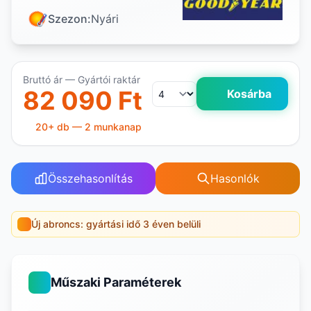
Szezon:
Nyári
Bruttó ár — Gyártói raktár
82 090 Ft
Kosárba
20+ db — 2 munkanap
Összehasonlítás
Hasonlók
Új abroncs: gyártási idő 3 éven belüli
Műszaki Paraméterek