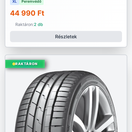
XL
Peremvédő
44 990 Ft
Raktáron:
2 db
Részletek
RAKTÁRON