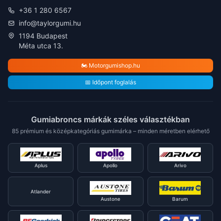
+36 1 280 6567
info@taylorgumi.hu
1194 Budapest
Méta utca 13.
🏍️ Motorgumishop.hu
📅 Időpont foglalás
Gumiabroncs márkák széles választékban
85 prémium és középkategóriás gumimárka – minden méretben elérhető
Aplus
Apollo
Arivo
Atlander
Austone
Barum