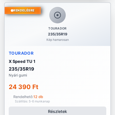
RENDELÉSRE
TOURADOR
235/35R19
Kép hamarosan
TOURADOR
X Speed TU 1
235/35R19
Nyári gumi
24 390 Ft
Rendelhető:
12 db
Szállítás: 5-6 munkanap
Részletek