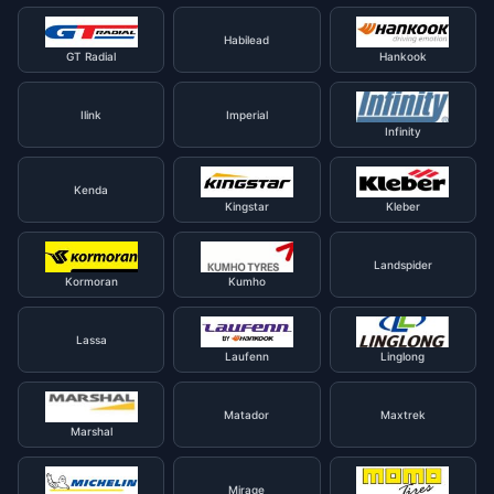
Habilead
GT Radial
Hankook
Ilink
Imperial
Infinity
Kenda
Kingstar
Kleber
Landspider
Kormoran
Kumho
Lassa
Laufenn
Linglong
Matador
Maxtrek
Marshal
Mirage