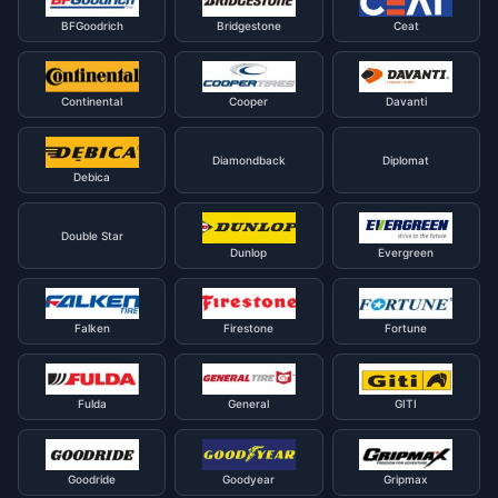
BFGoodrich
Bridgestone
Ceat
Continental
Cooper
Davanti
Diamondback
Diplomat
Debica
Double Star
Dunlop
Evergreen
Falken
Firestone
Fortune
Fulda
General
GITI
Goodride
Goodyear
Gripmax