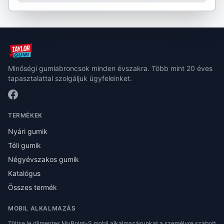
Minőségi gumiabroncsok minden évszakra. Több mint 20 éves
tapasztalattal szolgáljuk ügyfeleinket.
TERMÉKEK
Nyári gumik
Téli gumik
Négyévszakos gumik
Katalógus
Összes termék
MOBIL ALKALMAZÁS
Töltse le díjmentes MyPoint-S mobil alkalmazásunkat a személyre szabott