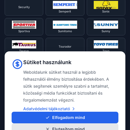
Security
Semperit
Sonix
Sportiva
Sumitomo
Sunny
Tourador
Taurus
Toyo
Sütiket használunk
Tracmax
Tristar
Triangle
Weboldalunk sütiket használ a legjobb
felhasználói élmény biztosítása érdekében. A
sütik segítenek személyre szabni a tartalmat,
Viking
Voyager
Uniroyal
közösségi média funkciókat biztosítani és
forgalomelemzést végezni.
Waterfall
Westlake
Adatvédelmi tájékoztató
Vredestein
Elfogadom mind
Elutasítom mind
Yokohama