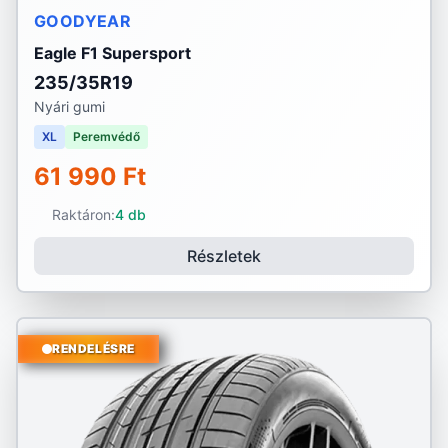
GOODYEAR
Eagle F1 Supersport
235/35R19
Nyári gumi
XL
Peremvédő
61 990 Ft
Raktáron:
4 db
Részletek
RENDELÉSRE