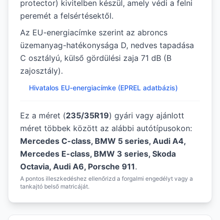
protector) kivitelben készül, amely védi a felni
peremét a felsértésektől.
Az EU-energiacímke szerint az abroncs
üzemanyag-hatékonysága D, nedves tapadása
C osztályú, külső gördülési zaja 71 dB (B
zajosztály).
Hivatalos EU-energiacímke (EPREL adatbázis)
Ez a méret (
235/35R19
) gyári vagy ajánlott
méret többek között az alábbi autótípusokon:
Mercedes C-class, BMW 5 series, Audi A4,
Mercedes E-class, BMW 3 series, Skoda
Octavia, Audi A6, Porsche 911
.
A pontos illeszkedéshez ellenőrizd a forgalmi engedélyt vagy a
tankajtó belső matricáját.