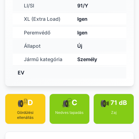
LI/SI
91/Y
XL (Extra Load)
Igen
Peremvédő
Igen
Állapot
Új
Jármű kategória
Személy
EV
D
C
71 dB
Gördülési
Nedves tapadás
Zaj
ellenállás