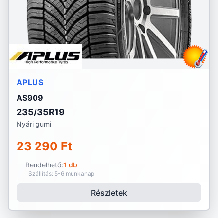
APLUS
AS909
235/35R19
Nyári gumi
23 290 Ft
Rendelhető:
1 db
Szállítás: 5-6 munkanap
Részletek