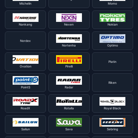
Michelin
Momo
Nankang
Nexen
Nokian
Nordex
Nortenha
Optimo
Platin
Ovation
Pirelli
Riken
PointS
Radar
RoadX
Rotalla
Royal Black
Sailun
Sava
Sebring