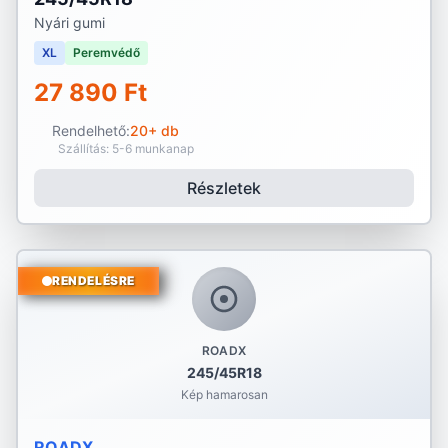
Nyári gumi
XL
Peremvédő
27 890 Ft
Rendelhető:
20+ db
Szállítás: 5-6 munkanap
Részletek
RENDELÉSRE
ROADX
245/45R18
Kép hamarosan
ROADX