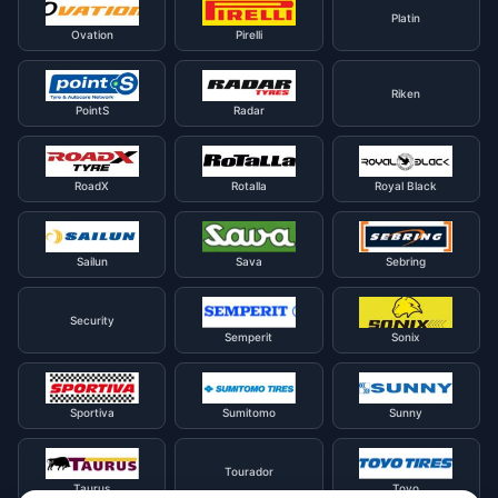
Platin
Ovation
Pirelli
Riken
PointS
Radar
RoadX
Rotalla
Royal Black
Sailun
Sava
Sebring
Security
Semperit
Sonix
Sportiva
Sumitomo
Sunny
Tourador
Taurus
Toyo