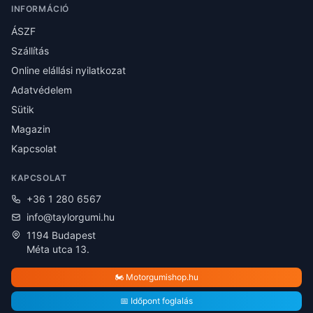
INFORMÁCIÓ
ÁSZF
Szállítás
Online elállási nyilatkozat
Adatvédelem
Sütik
Magazin
Kapcsolat
KAPCSOLAT
+36 1 280 6567
info@taylorgumi.hu
1194 Budapest
Méta utca 13.
🏍️ Motorgumishop.hu
📅 Időpont foglalás