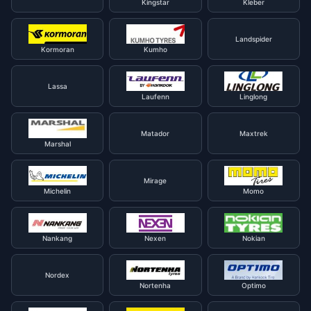
Kingstar
Kleber
Landspider
Kormoran
Kumho
Lassa
Laufenn
Linglong
Matador
Maxtrek
Marshal
Mirage
Michelin
Momo
Nankang
Nexen
Nokian
Nordex
Nortenha
Optimo