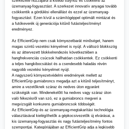
szerkezete hozzájárul a kisebb súlyhoz és csökkenti az
üzemanyag-fogyasztást. A szerkezet innovatív anyagai tovább
csökkentik a gördülési ellenállást és ezzel az üzemanyag-
fogyasztást. Ezen kívül a számítógéppel optimált mintázat és
a futókeverék új generációja kitûnõ futásteljesítményt
eredményez.
Az EfficientGrip nem csak környezetbarát minõséget, hanem
magas szintû vezetési kényelmet is nyújt. A változó blokkszög
és az áttervezett blokkelrendezés következtében a
hangfrekvenciás csúcsok hallhatóan csökkentek. Ez csökkenti
a teljes hangkibocsátást és a csendesebb haladás révén
nagyobb vezetési kényelmet nyújt.
A nagyszerû környezetvédelmi eredmények mellett az
EfficientGrip gumiabroncs megadja azt a kitûnõ teljesítményt,
amire a vezetõknek száraz és nedves úton egyaránt
szükségük van. Mindenekelõtt ha nedves vagy száraz úton
való fékezésrõl van szó, ez a gumiabroncs megveri a
megvizsgált konkurens gumiabroncsok többségét.
Az EfficientGrip és az üzemanyag-megtakarítási technológia
választásával kielégíthetõk a gépkocsivezetõk új elvárásai, a
kis üzemanyag-fogyasztás és nagy futásteljesítmény fontos
szempontjai. Kategóriájában az EfficientGrip adja a legkisebb