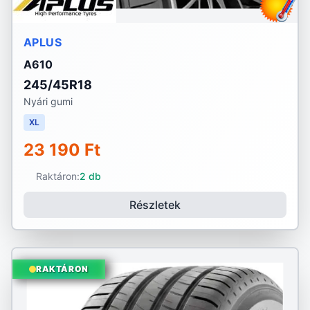
APLUS
A610
245/45R18
Nyári gumi
XL
23 190 Ft
Raktáron:
2 db
Részletek
RAKTÁRON