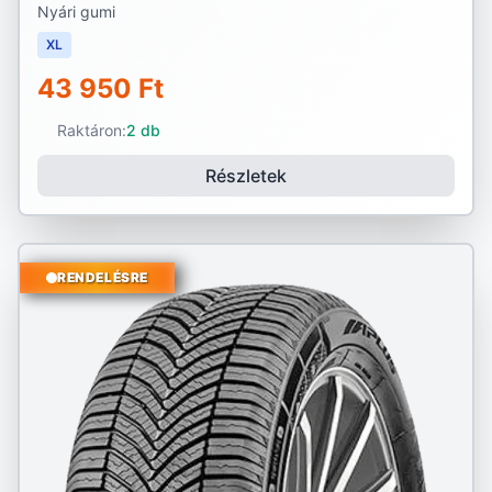
Nyári gumi
XL
43 950 Ft
Raktáron:
2 db
Részletek
RENDELÉSRE