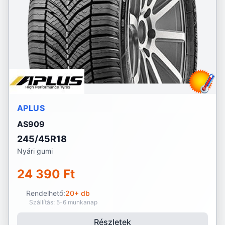
APLUS
AS909
245/45R18
Nyári gumi
24 390 Ft
Rendelhető:
20+ db
Szállítás: 5-6 munkanap
Részletek