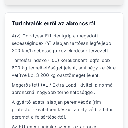
Tudnivalók erről az abroncsról
A(z) Goodyear Efficientgrip a megadott
sebességindex (Y) alapján tartósan legfeljebb
300 km/h sebességű közlekedésre tervezett.
Terhelési indexe (100) kerekenként legfeljebb
800 kg terhelhetőséget jelent, ami négy kerékre
vetítve kb. 3 200 kg össztömeget jelent.
Megerősített (XL / Extra Load) kivitel, a normál
abroncsnál nagyobb terhelhetőséggel.
A gyártó adatai alapján peremvédős (rim
protector) kivitelben készül, amely védi a felni
peremét a felsértésektől.
Az EU-energiacímke szerint az abroncs