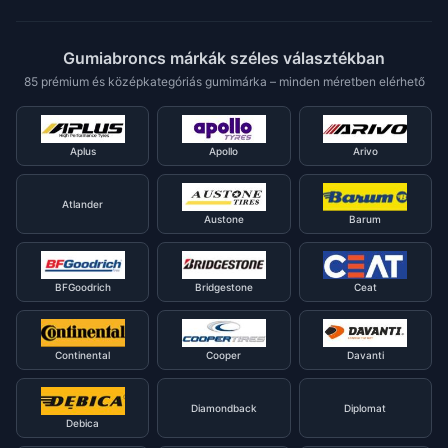
Gumiabroncs márkák széles választékban
85 prémium és középkategóriás gumimárka – minden méretben elérhető
Aplus
Apollo
Arivo
Atlander
Austone
Barum
BFGoodrich
Bridgestone
Ceat
Continental
Cooper
Davanti
Diamondback
Diplomat
Debica