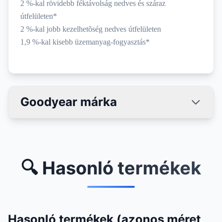
2 %-kal rövidebb féktávolság nedves és száraz
útfelületen*
2 %-kal jobb kezelhetõség nedves útfelületen
1,9 %-kal kisebb üzemanyag-fogyasztás*
Goodyear márka
🔍 Hasonló termékek
Hasonló termékek (azonos méret