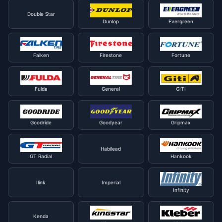
Double Star
Dunlop
Evergreen
Falken
Firestone
Fortune
Fulda
General
GITI
Goodride
Goodyear
Gripmax
Habilead
GT Radial
Hankook
Ilink
Imperial
Infinity
Kenda