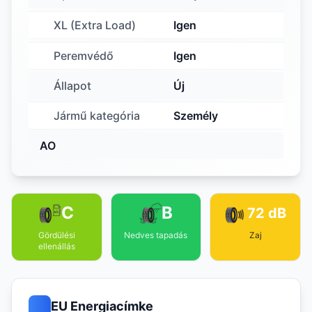
XL (Extra Load)
Igen
Peremvédő
Igen
Állapot
Új
Jármű kategória
Személy
AO
C
B
72 dB
Gördülési
Nedves tapadás
Zaj
ellenállás
EU Energiacímke