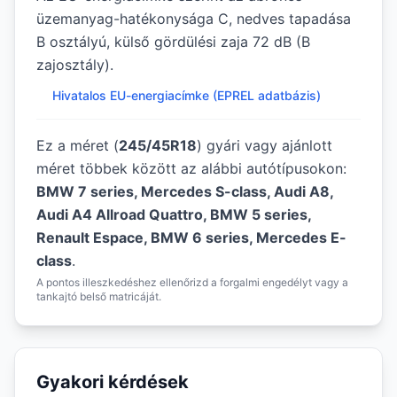
üzemanyag-hatékonysága C, nedves tapadása
B osztályú, külső gördülési zaja 72 dB (B
zajosztály).
Hivatalos EU-energiacímke (EPREL adatbázis)
Ez a méret (
245/45R18
) gyári vagy ajánlott
méret többek között az alábbi autótípusokon:
BMW 7 series, Mercedes S-class, Audi A8,
Audi A4 Allroad Quattro, BMW 5 series,
Renault Espace, BMW 6 series, Mercedes E-
class
.
A pontos illeszkedéshez ellenőrizd a forgalmi engedélyt vagy a
tankajtó belső matricáját.
Gyakori kérdések