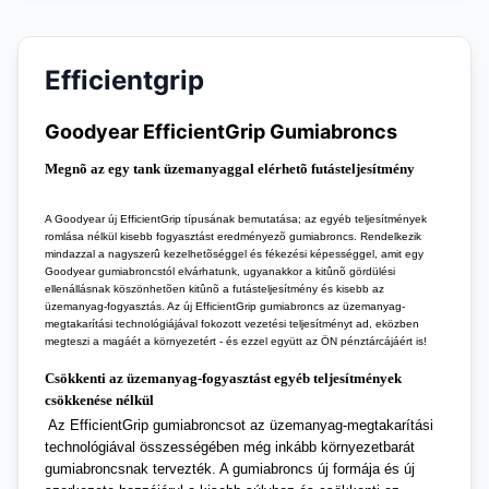
Efficientgrip
Goodyear EfficientGrip Gumiabroncs
Megnõ az egy tank üzemanyaggal elérhetõ futásteljesítmény
A Goodyear új EfficientGrip típusának bemutatása; az egyéb teljesítmények
romlása nélkül kisebb fogyasztást eredményezõ gumiabroncs. Rendelkezik
mindazzal a nagyszerû kezelhetõséggel és fékezési képességgel, amit egy
Goodyear gumiabroncstól elvárhatunk, ugyanakkor a kitûnõ gördülési
ellenállásnak köszönhetõen kitûnõ a futásteljesítmény és kisebb az
üzemanyag-fogyasztás. Az új EfficientGrip gumiabroncs az üzemanyag-
megtakarítási technológiájával fokozott vezetési teljesítményt ad, eközben
megteszi a magáét a környezetért - és ezzel együtt az ÖN pénztárcájáért is!
Csökkenti az üzemanyag-fogyasztást egyéb teljesítmények
csökkenése nélkül
Az EfficientGrip gumiabroncsot az üzemanyag-megtakarítási
technológiával összességében még inkább környezetbarát
gumiabroncsnak tervezték. A gumiabroncs új formája és új