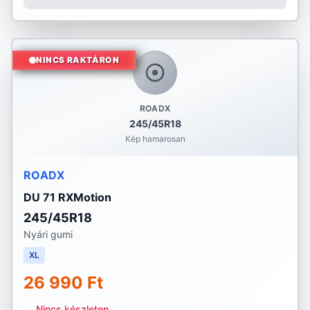
NINCS RAKTÁRON
ROADX
245/45R18
Kép hamarosan
ROADX
DU 71 RXMotion
245/45R18
Nyári gumi
XL
26 990 Ft
Nincs készleten