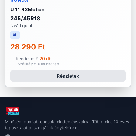
U 11 RXMotion
245/45R18
Nyári gumi
XL
28 290 Ft
Rendelhető:
20 db
Szállítás: 5-6 munkanap
Részletek
Minőségi gumiabroncsok minden évszakra. Több mint 20 éves
tapasztalattal szolgáljuk ügyfeleinket.