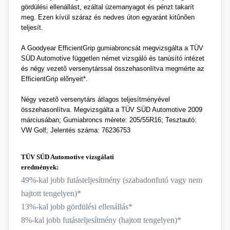
gördülési ellenállást, ezáltal üzemanyagot és pénzt takarít
meg. Ezen kívül száraz és nedves úton egyaránt kitûnõen
teljesít.
A Goodyear EfficientGrip gumiabroncsát megvizsgálta a TÜV
SÜD Automotive független német vizsgáló és tanúsító intézet
és négy vezetõ versenytárssal összehasonlítva megmérte az
EfficientGrip elõnyeit*.
Négy vezetõ versenytárs átlagos teljesítményével
összehasonlítva. Megvizsgálta a TÜV SÜD Automotive 2009
márciusában; Gumiabroncs mérete: 205/55R16; Tesztautó:
VW Golf; Jelentés száma: 76236753
TÜV SÜD Automotive vizsgálati
eredmények:
49%-kal jobb futásteljesítmény (szabadonfutó vagy nem
hajtott tengelyen)*
13%-kal jobb gördülési ellenállás*
8%-kal jobb futásteljesítmény (hajtott tengelyen)*