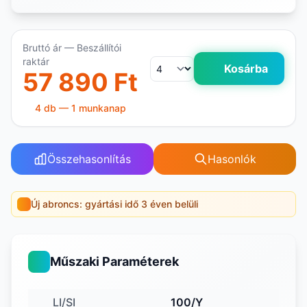
Bruttó ár — Beszállítói
raktár
Kosárba
57 890 Ft
4 db — 1 munkanap
Összehasonlítás
Hasonlók
Új abroncs: gyártási idő 3 éven belüli
Műszaki Paraméterek
LI/SI
100/Y