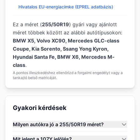
Hivatalos EU-energiacímke (EPREL adatbázis)
Ez a méret (
255/50R19
) gyári vagy ajánlott
méret többek között az alábbi autótípusokon:
BMW X5, Volvo XC90, Mercedes GLC-class
Coupe, Kia Sorento, Ssang Yong Kyron,
Hyundai Santa Fe, BMW X6, Mercedes M-
class
.
A pontos illeszkedéshez ellenőrizd a forgalmi engedélyt vagy a
tankajtó belső matricáját.
Gyakori kérdések
Milyen autókra jó a 255/50R19 méret?
Mit jelent a 107Y jelölés?