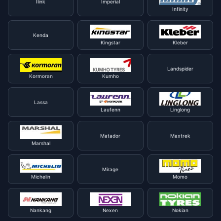
Ilink
Imperial
Infinity
Kenda
Kingstar
Kleber
Landspider
Kormoran
Kumho
Lassa
Laufenn
Linglong
Matador
Maxtrek
Marshal
Mirage
Michelin
Momo
Nankang
Nexen
Nokian