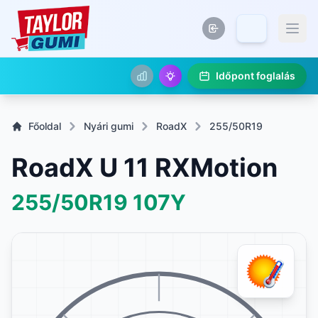
Időpont foglalás
Főoldal
Nyári gumi
RoadX
255/50R19
RoadX U 11 RXMotion
255/50R19
107Y