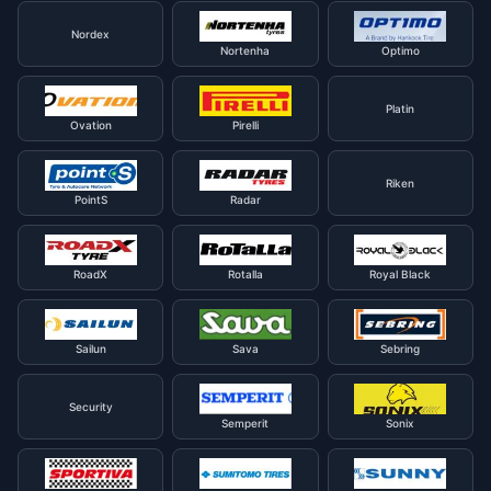
Nordex
Nortenha
Optimo
Platin
Ovation
Pirelli
Riken
PointS
Radar
RoadX
Rotalla
Royal Black
Sailun
Sava
Sebring
Security
Semperit
Sonix