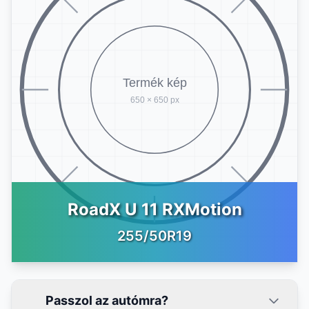
RoadX U 11 RXMotion
255/50R19
Passzol az autómra?