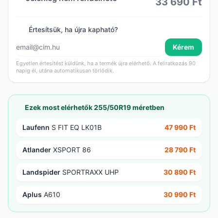
33 690 Ft
Értesítsük, ha újra kapható?
Kérem
Egyetlen értesítést küldünk, ha a termék újra elérhető. A feliratkozás 90
napig él, utána automatikusan törlődik.
Ezek most elérhetők 255/50R19 méretben
Laufenn
S FIT EQ LK01B
47 990 Ft
Atlander
XSPORT 86
28 790 Ft
Landspider
SPORTRAXX UHP
30 890 Ft
Aplus
A610
30 990 Ft