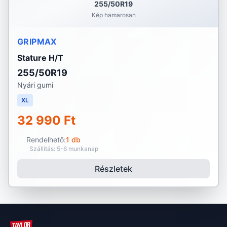
255/50R19
Kép hamarosan
GRIPMAX
Stature H/T
255/50R19
Nyári gumi
XL
32 990 Ft
Rendelhető:
1 db
Szállítás: 5-6 munkanap
Részletek