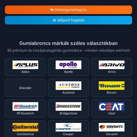
🏍️ Motorgumishop.hu
📅 Időpont foglalás
Gumiabroncs márkák széles választékban
85 prémium és középkategóriás gumimárka – minden méretben elérhető
Aplus
Apollo
Arivo
Atlander
Austone
Barum
BFGoodrich
Bridgestone
Ceat
Continental
Cooper
Davanti