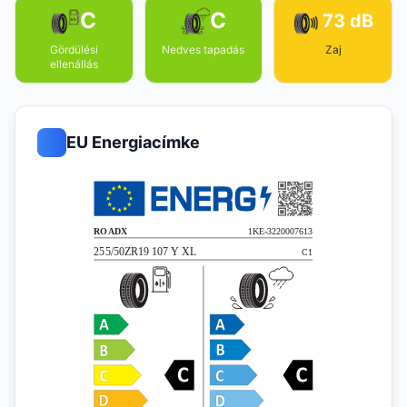
C
C
73 dB
Gördülési
Nedves tapadás
Zaj
ellenállás
EU Energiacímke