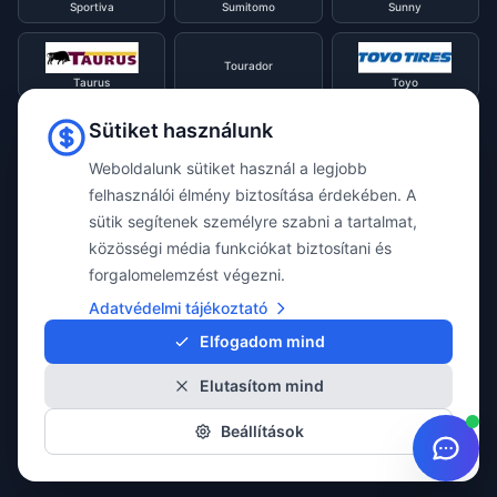
Sportiva
Sumitomo
Sunny
Tourador
Taurus
Toyo
Sütiket használunk
Tracmax
Tristar
Triangle
Weboldalunk sütiket használ a legjobb
felhasználói élmény biztosítása érdekében. A
Viking
Voyager
sütik segítenek személyre szabni a tartalmat,
Uniroyal
közösségi média funkciókat biztosítani és
forgalomelemzést végezni.
Waterfall
Westlake
Adatvédelmi tájékoztató
Vredestein
Elfogadom mind
Elutasítom mind
Yokohama
Beállítások
© 2026 Taylor Webshop. Minden jog fenntartva.