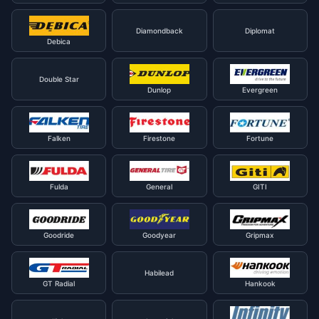
Diamondback
Diplomat
Debica
Double Star
Dunlop
Evergreen
Falken
Firestone
Fortune
Fulda
General
GITI
Goodride
Goodyear
Gripmax
Habilead
GT Radial
Hankook