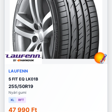
LAUFENN
S FIT EQ LK01B
255/50R19
Nyári gumi
XL
RFT
47 990 Ft