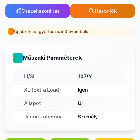
Összehasonlítás
Hasonlók
Új abroncs: gyártási idő 3 éven belüli
Műszaki Paraméterek
LI/SI
107/Y
XL (Extra Load)
Igen
Állapot
Új
Jármű kategória
Személy