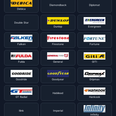
Diamondback
Diplomat
Debica
Double Star
Dunlop
Evergreen
Falken
Firestone
Fortune
Fulda
General
GITI
Goodride
Goodyear
Gripmax
Habilead
GT Radial
Hankook
Ilink
Imperial
Infinity