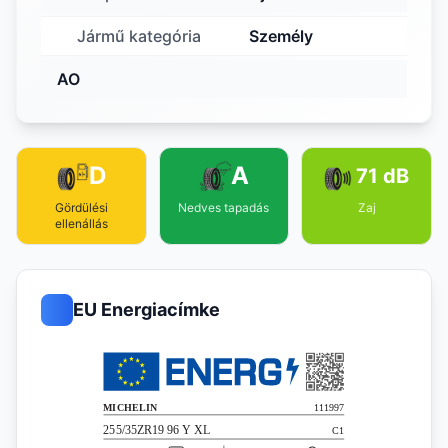
Jármű kategória
Személy
AO
D
A
71 dB
Gördülési
Nedves tapadás
Zaj
ellenállás
EU Energiacímke