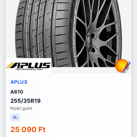
APLUS
A610
255/35R19
Nyári gumi
XL
25 090 Ft