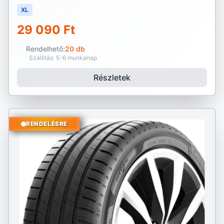
XL
29 090 Ft
Rendelhető:
20 db
Szállítás: 5-6 munkanap
Részletek
RENDELÉSRE