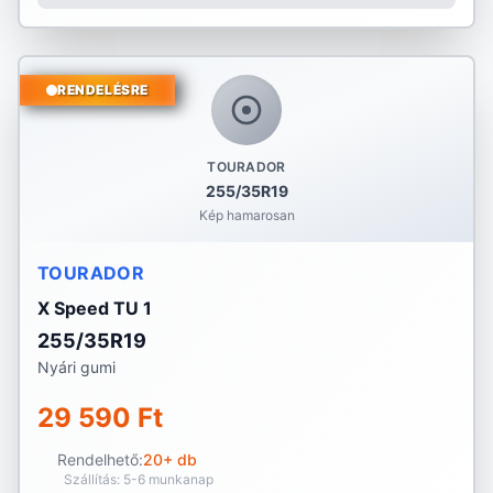
RENDELÉSRE
TOURADOR
255/35R19
Kép hamarosan
TOURADOR
X Speed TU 1
255/35R19
Nyári gumi
29 590 Ft
Rendelhető:
20+ db
Szállítás: 5-6 munkanap