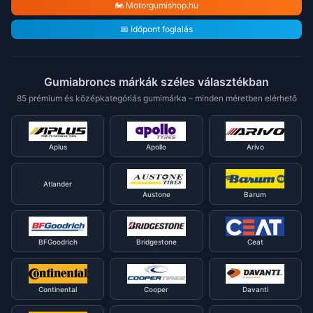
🏍️ Motorgumishop.hu
📅 Időpont foglalás
Gumiabroncs márkák széles választékban
85 prémium és középkategóriás gumimárka – minden méretben elérhető
Aplus
Apollo
Arivo
Atlander
Austone
Barum
BFGoodrich
Bridgestone
Ceat
Continental
Cooper
Davanti