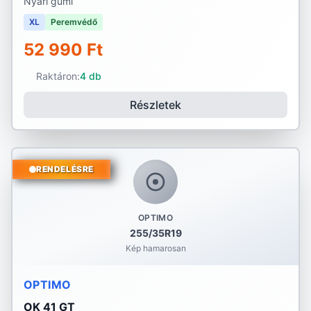
Nyári gumi
XL
Peremvédő
52 990 Ft
Raktáron:
4 db
Részletek
RENDELÉSRE
OPTIMO
255/35R19
Kép hamarosan
OPTIMO
OK 41 GT