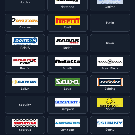
Nordex
Nortenha
Optimo
Platin
Ovation
Pirelli
Riken
PointS
Radar
RoadX
Rotalla
Royal Black
Sailun
Sava
Sebring
Security
Semperit
Sonix
Sportiva
Sumitomo
Sunny