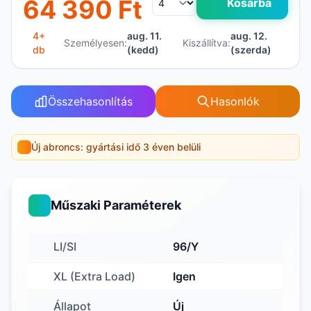
64 390 Ft
Kosárba
4+
aug. 11.
aug. 12.
Személyesen:
Kiszállítva:
db
(kedd)
(szerda)
Összehasonlítás
Hasonlók
Új abroncs: gyártási idő 3 éven belüli
Műszaki Paraméterek
LI/SI
96/Y
XL (Extra Load)
Igen
Állapot
Új