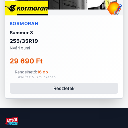
KORMORAN
Summer 3
255/35R19
Nyári gumi
29 690 Ft
Rendelhető:
16 db
Szállítás: 5-6 munkanap
Részletek