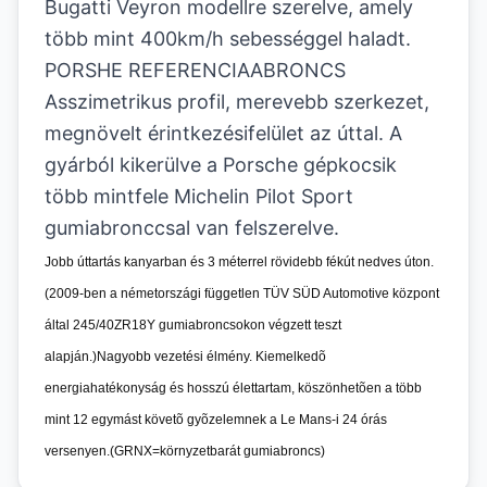
Bugatti Veyron modellre szerelve, amely
több mint 400km/h sebességgel haladt.
PORSHE REFERENCIAABRONCS
Asszimetrikus profil, merevebb szerkezet,
megnövelt érintkezésifelület az úttal. A
gyárból kikerülve a Porsche gépkocsik
több mintfele Michelin Pilot Sport
gumiabronccsal van felszerelve.
Jobb úttartás kanyarban és 3 méterrel rövidebb fékút nedves úton.
(2009-ben a németországi független TÜV SÜD Automotive központ
által 245/40ZR18Y gumiabroncsokon végzett teszt
alapján.)Nagyobb vezetési élmény. Kiemelkedõ
energiahatékonyság és hosszú élettartam, köszönhetõen a több
mint 12 egymást követõ gyõzelemnek a Le Mans-i 24 órás
versenyen.(GRNX=környzetbarát gumiabroncs)