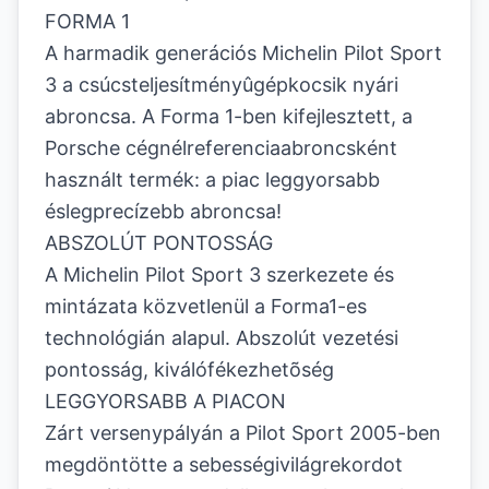
FORMA 1
A harmadik generációs Michelin Pilot Sport
3 a csúcsteljesítményûgépkocsik nyári
abroncsa. A Forma 1-ben kifejlesztett, a
Porsche cégnélreferenciaabroncsként
használt termék: a piac leggyorsabb
éslegprecízebb abroncsa!
ABSZOLÚT PONTOSSÁG
A Michelin Pilot Sport 3 szerkezete és
mintázata közvetlenül a Forma1-es
technológián alapul. Abszolút vezetési
pontosság, kiválófékezhetõség
LEGGYORSABB A PIACON
Zárt versenypályán a Pilot Sport 2005-ben
megdöntötte a sebességivilágrekordot