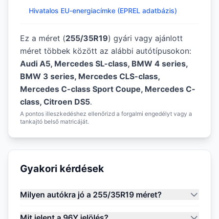
Hivatalos EU-energiacímke (EPREL adatbázis)
Ez a méret (
255/35R19
) gyári vagy ajánlott
méret többek között az alábbi autótípusokon:
Audi A5, Mercedes SL-class, BMW 4 series,
BMW 3 series, Mercedes CLS-class,
Mercedes C-class Sport Coupe, Mercedes C-
class, Citroen DS5
.
A pontos illeszkedéshez ellenőrizd a forgalmi engedélyt vagy a
tankajtó belső matricáját.
Gyakori kérdések
Milyen autókra jó a 255/35R19 méret?
Mit jelent a 96Y jelölés?