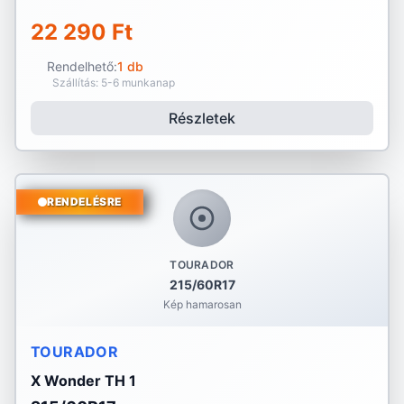
22 290 Ft
Rendelhető:
1 db
Szállítás: 5-6 munkanap
Részletek
RENDELÉSRE
TOURADOR
215/60R17
Kép hamarosan
TOURADOR
X Wonder TH 1