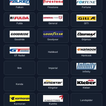
Falken
Firestone
Fortune
Fulda
General
GITI
Goodride
Goodyear
Gripmax
Habilead
GT Radial
Hankook
Ilink
Imperial
Infinity
Kenda
Kingstar
Kleber
Landspider
Kormoran
Kumho