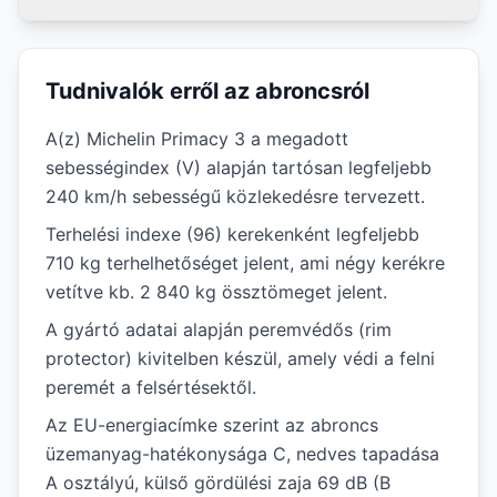
Tudnivalók erről az abroncsról
A(z) Michelin Primacy 3 a megadott
sebességindex (V) alapján tartósan legfeljebb
240 km/h sebességű közlekedésre tervezett.
Terhelési indexe (96) kerekenként legfeljebb
710 kg terhelhetőséget jelent, ami négy kerékre
vetítve kb. 2 840 kg össztömeget jelent.
A gyártó adatai alapján peremvédős (rim
protector) kivitelben készül, amely védi a felni
peremét a felsértésektől.
Az EU-energiacímke szerint az abroncs
üzemanyag-hatékonysága C, nedves tapadása
A osztályú, külső gördülési zaja 69 dB (B