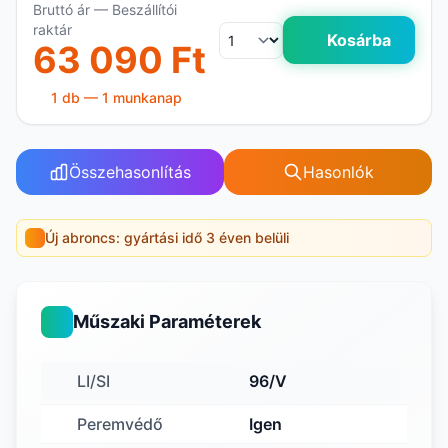
Bruttó ár — Beszállítói
raktár
Kosárba
63 090 Ft
1 db — 1 munkanap
Összehasonlítás
Hasonlók
Új abroncs: gyártási idő 3 éven belüli
Műszaki Paraméterek
LI/SI
96/V
Peremvédő
Igen