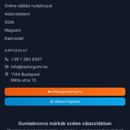
Online elállási nyilatkozat
Adatvédelem
Sütik
Magazin
Kapcsolat
KAPCSOLAT
+36 1 280 6567
info@taylorgumi.hu
1194 Budapest
Méta utca 13.
🏍️ Motorgumishop.hu
📅 Időpont foglalás
Gumiabroncs márkák széles választékban