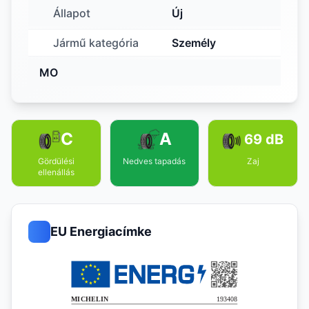
Állapot
Új
Jármű kategória
Személy
MO
C
A
69 dB
Gördülési
Nedves tapadás
Zaj
ellenállás
EU Energiacímke