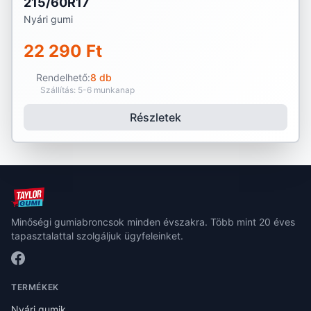
215/60R17
Nyári gumi
22 290 Ft
Rendelhető:
8 db
Szállítás: 5-6 munkanap
Részletek
Minőségi gumiabroncsok minden évszakra. Több mint 20 éves
tapasztalattal szolgáljuk ügyfeleinket.
TERMÉKEK
Nyári gumik