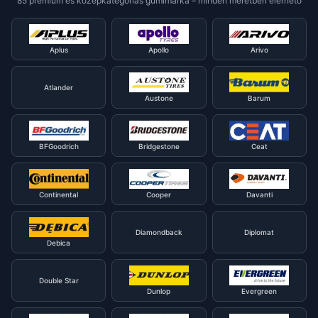
85 prémium és középkategóriás gumimárka – minden méretben elérhető
Aplus
Apollo
Arivo
Atlander
Austone
Barum
BFGoodrich
Bridgestone
Ceat
Continental
Cooper
Davanti
Diamondback
Diplomat
Debica
Double Star
Dunlop
Evergreen