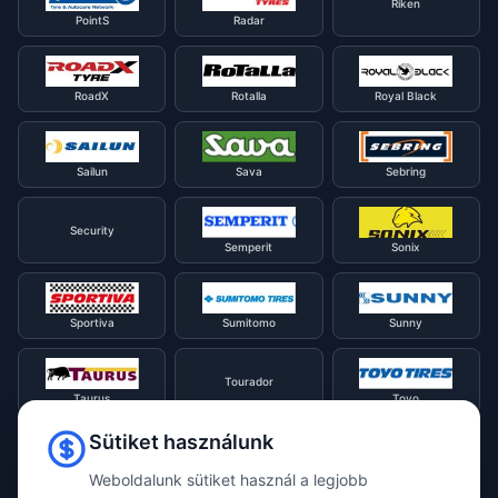
Riken
PointS
Radar
RoadX
Rotalla
Royal Black
Sailun
Sava
Sebring
Security
Semperit
Sonix
Sportiva
Sumitomo
Sunny
Tourador
Taurus
Toyo
Sütiket használunk
Tracmax
Tristar
Triangle
Weboldalunk sütiket használ a legjobb