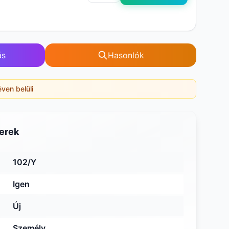
ás
Hasonlók
éven belüli
erek
102/Y
Igen
Új
Személy