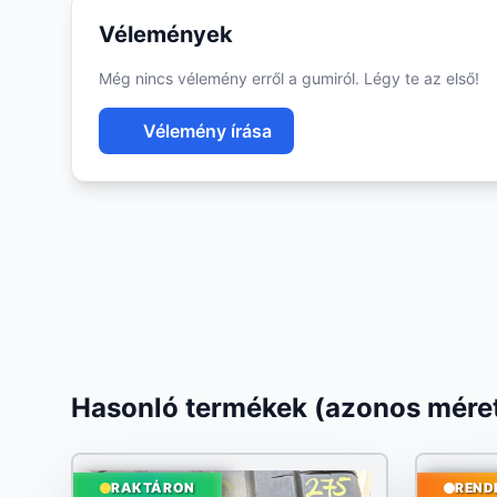
Vélemények
Még nincs vélemény erről a gumiról. Légy te az első!
Vélemény írása
Hasonló termékek (azonos méret
RAKTÁRON
REND