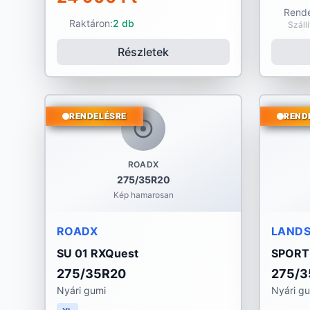
Rende
Raktáron:
2 db
Száll
Részletek
RENDELÉSRE
REND
ROADX
275/35R20
Kép hamarosan
ROADX
LANDS
SU 01 RXQuest
SPORT
275/35R20
275/3
Nyári gumi
Nyári g