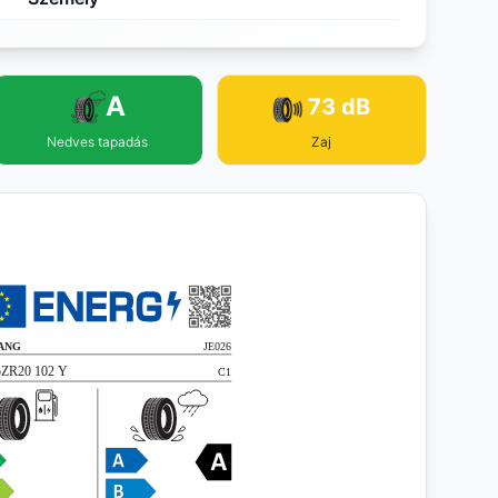
A
73 dB
Nedves tapadás
Zaj