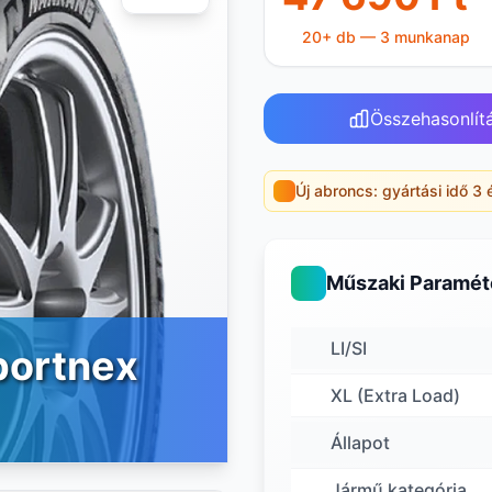
20+ db — 3 munkanap
Összehasonlít
Új abroncs: gyártási idő 3 
Műszaki Paramét
LI/SI
portnex
XL (Extra Load)
Állapot
Jármű kategória