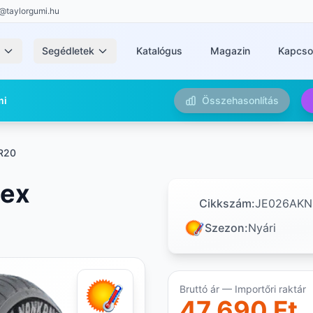
@taylorgumi.hu
k
Segédletek
Katalógus
Magazin
Kapcso
mi
Összehasonlítás
R20
nex
Cikkszám:
JE026AK
Szezon:
Nyári
Bruttó ár — Importőri raktár
47 690 Ft