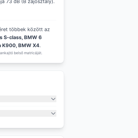
ja 73 dB (B zajosztály).
méret többek között az
s S-class, BMW 6
ia K900, BMW X4
.
ankajtó belső matricáját.