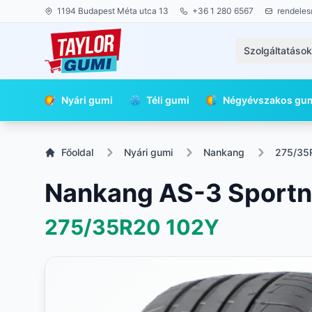
1194 Budapest Méta utca 13
+36 1 280 6567
rendeles
Szolgáltatáso
Nyári gumi
Téli gumi
Négyévszakos gu
Főoldal
Nyári gumi
Nankang
275/35
Nankang AS-3 Sport
275/35R20
102Y