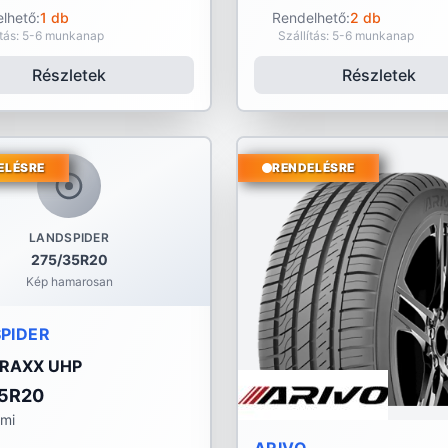
lhető:
1 db
Rendelhető:
2 db
ítás: 5-6 munkanap
Szállítás: 5-6 munkanap
Részletek
Részletek
ELÉSRE
RENDELÉSRE
LANDSPIDER
275/35R20
Kép hamarosan
PIDER
RAXX UHP
5R20
umi