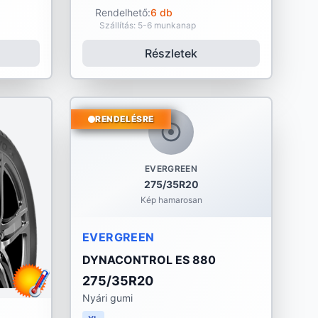
Rendelhető:
6 db
Szállítás: 5-6 munkanap
Részletek
RENDELÉSRE
EVERGREEN
275/35R20
Kép hamarosan
EVERGREEN
DYNACONTROL ES 880
275/35R20
Nyári gumi