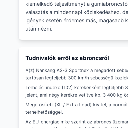
kiemelkedő teljesítményt a gumiabroncstó
választás a mindennapi közlekedéshez, d
igények esetén érdemes más, magasabb k
után nézni.
Tudnivalók erről az abroncsról
A(z) Nankang AS-3 Sportnex a megadott sebes
tartósan legfeljebb 300 km/h sebességű közlek
Terhelési indexe (102) kerekenként legfeljebb 
jelent, ami négy kerékre vetítve kb. 3 400 kg ö
Megerősített (XL / Extra Load) kivitel, a norm
terhelhetőséggel.
Az EU-energiacímke szerint az abroncs üzem