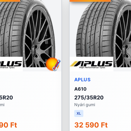
APLUS
A610
5R20
275/35R20
umi
Nyári gumi
XL
90 Ft
32 590 Ft