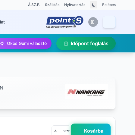
Á.SZ.F.
Szállítás
Nyitvatartás
Belépés
lat
Időpont foglalás
Okos Gumi választó
NN
Kosárba