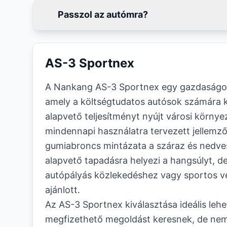
Passzol az autómra?
AS-3 Sportnex
A Nankang AS-3 Sportnex egy gazdaságos
amely a költségtudatos autósok számára k
alapvető teljesítményt nyújt városi környe
mindennapi használatra tervezett jellemz
gumiabroncs mintázata a száraz és nedves 
alapvető tapadásra helyezi a hangsúlyt, 
autópályás közlekedéshez vagy sportos ve
ajánlott.
Az AS-3 Sportnex kiválasztása ideális leh
megfizethető megoldást keresnek, de nem