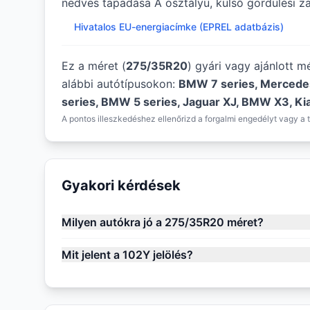
nedves tapadása A osztályú, külső gördülési za
Hivatalos EU-energiacímke (EPREL adatbázis)
Ez a méret (
275/35R20
) gyári vagy ajánlott 
alábbi autótípusokon:
BMW 7 series, Mercede
series, BMW 5 series, Jaguar XJ, BMW X3, K
A pontos illeszkedéshez ellenőrizd a forgalmi engedélyt vagy a t
Gyakori kérdések
Milyen autókra jó a 275/35R20 méret?
Mit jelent a 102Y jelölés?