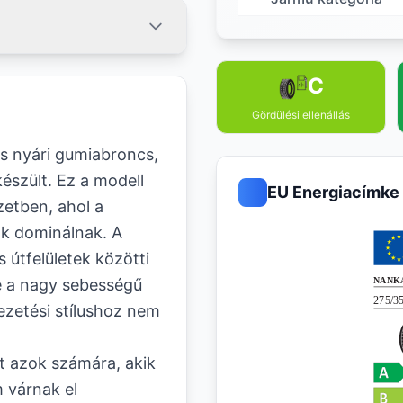
C
Gördülési ellenállás
 nyári gumiabroncs,
észült. Ez a modell
EU Energiacímke
zetben, ahol a
ők dominálnak. A
útfelületek közötti
de a nagy sebességű
zetési stílushoz nem
et azok számára, akik
 várnak el