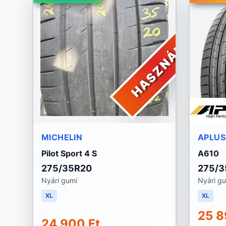
HASZNÁLT
MICHELIN
APLUS
Pilot Sport 4 S
A610
275/35R20
275/3
Nyári gumi
Nyári g
XL
XL
25 8
24 900 Ft