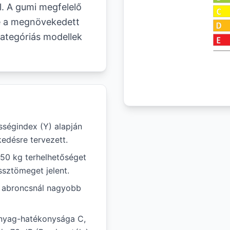
l. A gumi megfelelő
e a megnövekedett
ategóriás modellek
ségindex (Y) alapján
edésre tervezett.
850 kg terhelhetőséget
ssztömeget jelent.
ál abroncsnál nagyobb
anyag-hatékonysága C,