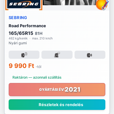
SEBRING
Road Performance
165/65R15
81H
462 kg/kerék
·
max. 210 km/h
Nyári gumi
9 990 Ft
-tól
Raktáron — azonnali szállítás
2021
GYÁRTÁSI ÉV:
Részletek és rendelés