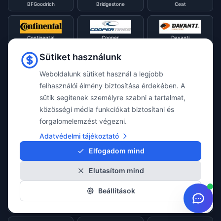
BFGoodrich
Bridgestone
Ceat
Continental
Cooper
Davanti
Sütiket használunk
Diamondback
Diplomat
Debica
Weboldalunk sütiket használ a legjobb
felhasználói élmény biztosítása érdekében. A
sütik segítenek személyre szabni a tartalmat,
Double Star
Dunlop
Evergreen
közösségi média funkciókat biztosítani és
forgalomelemzést végezni.
Adatvédelmi tájékoztató
Falken
Firestone
Fortune
Elfogadom mind
Elutasítom mind
Fulda
General
GITI
Beállítások
Goodride
Goodyear
Gripmax