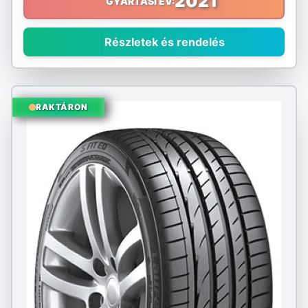
2021
GYÁRTÁSI ÉV:
Sumitomo
Részletek és rendelés
Sunny
Taurus
RAKTÁRON
Tourador
Toyo
Tracmax
Triangle
Tristar
Uniroyal
Viking