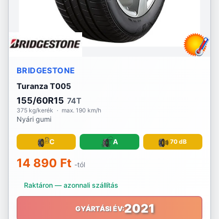
BRIDGESTONE
Turanza T005
155/60R15
74T
375 kg/kerék
·
max. 190 km/h
Nyári gumi
C
A
70 dB
14 890 Ft
-tól
Raktáron — azonnali szállítás
2021
GYÁRTÁSI ÉV: