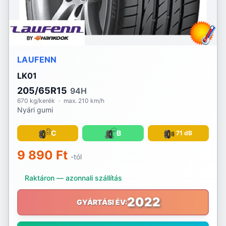
Voyager
Vredestein
Waterfall
LAUFENN
LK01
Westlake
205/65R15
94H
Yokohama
670 kg/kerék
·
max. 210 km/h
Nyári gumi
C
B
71 dB
9 890 Ft
-tól
Raktáron — azonnali szállítás
2022
GYÁRTÁSI ÉV: