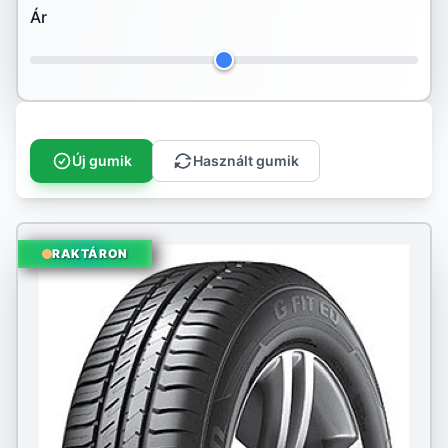
Ár
Hankook
Ilink
Imperial
Infinity
Új gumik
Használt gumik
Kenda
Kingstar
RAKTÁRON
Kleber
Kormoran
Kumho
Landspider