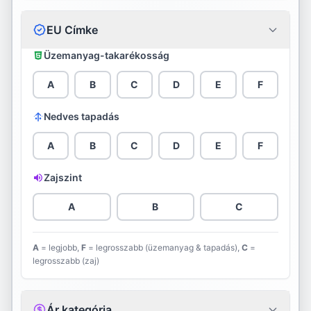
Continental
EU Címke
Cooper
Üzemanyag-takarékosság
Davanti
A
B
C
D
E
F
Debica
Nedves tapadás
Diamondback
A
B
C
D
E
F
Diplomat
Zajszint
Double Star
A
B
C
Dunlop
A
= legjobb,
F
= legrosszabb (üzemanyag & tapadás),
C
=
legrosszabb (zaj)
Evergreen
Falken
Ár kategória