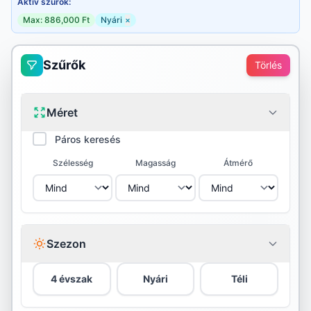
Aktív szűrők:
Max: 886,000 Ft
Nyári
×
Szűrők
Törlés
Méret
Páros keresés
Szélesség
Magasság
Átmérő
Szezon
4 évszak
Nyári
Téli