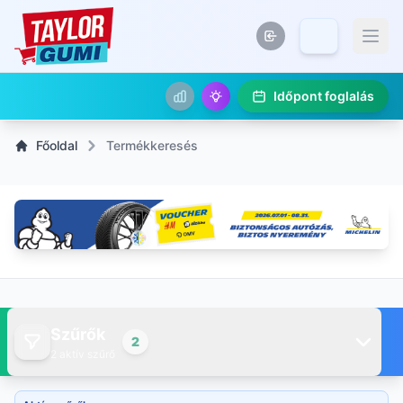
Időpont foglalás
Főoldal
Termékkeresés
Szűrők
2
2 aktív szűrő