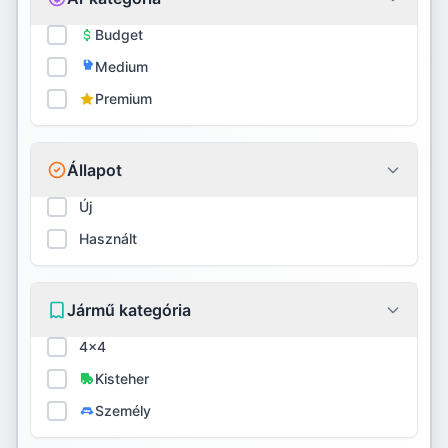
Firestone
Budget
Medium
Fortune
Premium
Fulda
General
Állapot
GITI
Új
Használt
Goodride
Goodyear
Jármű kategória
Gripmax
4x4
GT Radial
Kisteher
Személy
Habilead