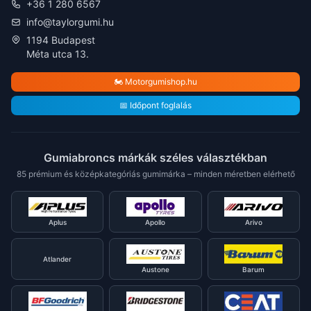
+36 1 280 6567
info@taylorgumi.hu
1194 Budapest
Méta utca 13.
🏍️ Motorgumishop.hu
📅 Időpont foglalás
Gumiabroncs márkák széles választékban
85 prémium és középkategóriás gumimárka – minden méretben elérhető
Aplus
Apollo
Arivo
Atlander
Austone
Barum