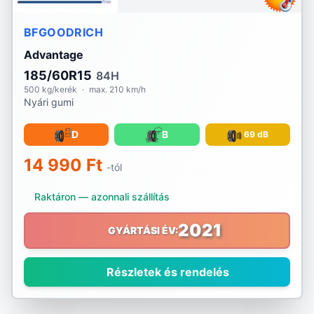
BFGOODRICH
Advantage
185/60R15
84H
500 kg/kerék
·
max. 210 km/h
Nyári gumi
D
B
69 dB
14 990 Ft
-tól
Raktáron — azonnali szállítás
2021
GYÁRTÁSI ÉV:
Részletek és rendelés