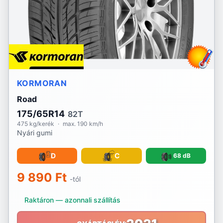
RoadX
Rotalla
Royal Black
KORMORAN
Sailun
Road
Sava
175/65R14
82T
475 kg/kerék
·
max. 190 km/h
Sebring
Nyári gumi
Security
D
C
68 dB
Semperit
9 890 Ft
-tól
Sonix
Raktáron — azonnali szállítás
Sportiva