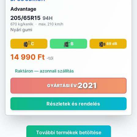
Advantage
205/65R15
94H
670 kg/kerék
·
max. 210 km/h
Nyári gumi
C
B
69 dB
14 990 Ft
-tól
Raktáron — azonnali szállítás
2021
GYÁRTÁSI ÉV:
Részletek és rendelés
További termékek betöltése