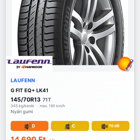
LAUFENN
G FIT EQ+ LK41
145/70R13
71T
345 kg/kerék
·
max. 190 km/h
Nyári gumi
D
C
70 dB
14 690 Ft