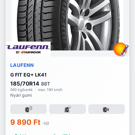
Lassa
Laufenn
Linglong
Marshal
Matador
LAUFENN
Maxtrek
G FIT EQ+ LK41
Michelin
185/70R14
88T
560 kg/kerék
·
max. 190 km/h
Nyári gumi
Mirage
Momo
9 890 Ft
Nankang
-tól
Nexen