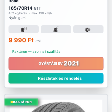
Road
165/70R14
81T
462 kg/kerék
·
max. 190 km/h
Nyári gumi
9 990 Ft
-tól
Raktáron — azonnali szállítás
2021
GYÁRTÁSI ÉV:
Részletek és rendelés
RAKTÁRON