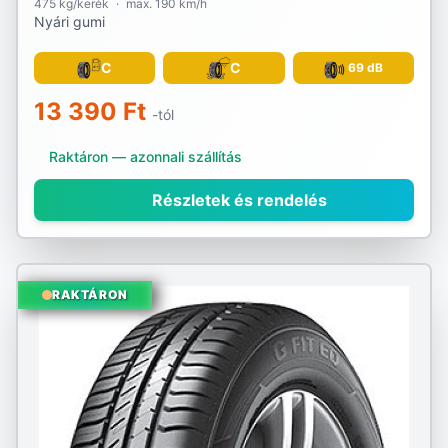
475 kg/kerék
·
max. 190 km/h
Nyári gumi
C
C
69 dB
13 390 Ft
-tól
Raktáron — azonnali szállítás
Részletek és rendelés
RAKTÁRON