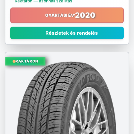
Raktáron — azonnali szállítás
Nokian
2020
GYÁRTÁSI ÉV:
Nordex
Részletek és rendelés
Nortenha
Optimo
RAKTÁRON
Ovation
Pirelli
Platin
PointS
Radar
Riken