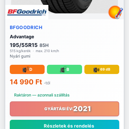
BFGOODRICH
Advantage
195/55R15
85H
515 kg/kerék
·
max. 210 km/h
Nyári gumi
D
B
69 dB
14 990 Ft
-tól
Raktáron — azonnali szállítás
2021
GYÁRTÁSI ÉV:
Részletek és rendelés