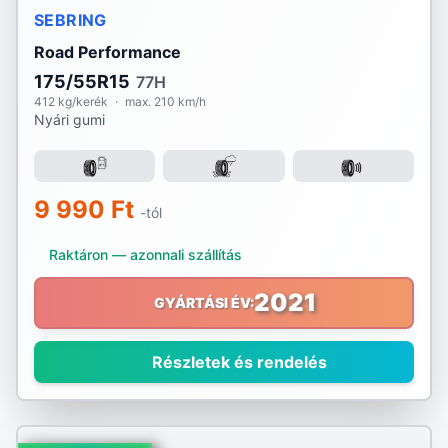
SEBRING
Road Performance
175/55R15
77H
412 kg/kerék
·
max. 210 km/h
Nyári gumi
9 990 Ft
-tól
Raktáron — azonnali szállítás
2021
GYÁRTÁSI ÉV:
Részletek és rendelés