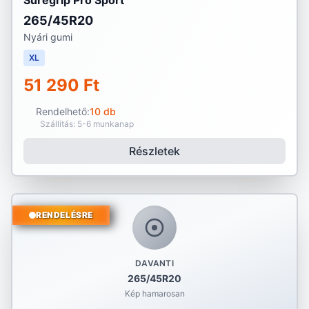
Suregrip Pro Sport
265/45R20
Nyári gumi
XL
51 290 Ft
Rendelhető:
10 db
Szállítás: 5-6 munkanap
Részletek
RENDELÉSRE
DAVANTI
265/45R20
Kép hamarosan