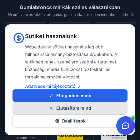
Gumiabroncs márkák széles választékban
85 prémium és középkategóriás gumimárka – minden méretben elérhető
Sütiket használunk
Aplus
Apollo
Arivo
Weboldalunk sütiket használ a legjobb
Atlander
felhasználói élmény biztosítása érdekében. A
Austone
Barum
sütik segítenek személyre szabni a tartalmat,
közösségi média funkciókat biztosítani és
forgalomelemzést végezni.
BFGoodrich
Bridgestone
Ceat
Adatvédelmi tájékoztató
Elfogadom mind
Continental
Cooper
Davanti
Elutasítom mind
Diamondback
Diplomat
Beállítások
Debica
Double Star