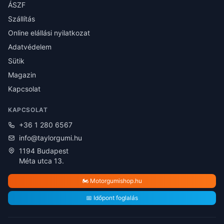
ÁSZF
Szállítás
Online elállási nyilatkozat
Adatvédelem
Sütik
Magazin
Kapcsolat
KAPCSOLAT
+36 1 280 6567
info@taylorgumi.hu
1194 Budapest
Méta utca 13.
🏍️ Motorgumishop.hu
📅 Időpont foglalás