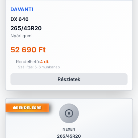
DAVANTI
DX 640
265/45R20
Nyári gumi
52 690 Ft
Rendelhető:
4 db
Szállítás: 5-6 munkanap
Részletek
RENDELÉSRE
NEXEN
265/45R20