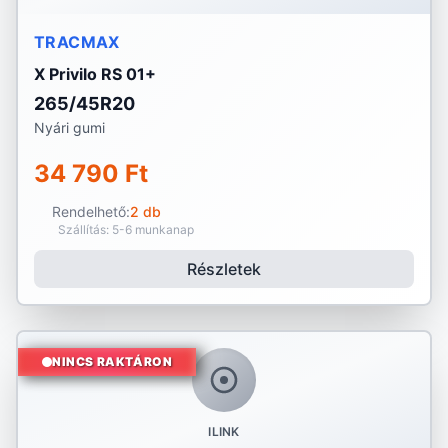
TRACMAX
X Privilo RS 01+
265/45R20
Nyári gumi
34 790 Ft
Rendelhető:
2 db
Szállítás: 5-6 munkanap
Részletek
NINCS RAKTÁRON
ILINK