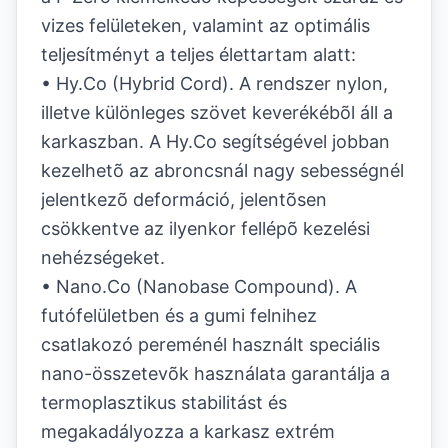
vizes felületeken, valamint az optimális
teljesítményt a teljes élettartam alatt:
• Hy.Co (Hybrid Cord). A rendszer nylon,
illetve különleges szövet keverékébõl áll a
karkaszban. A Hy.Co segítségével jobban
kezelhetõ az abroncsnál nagy sebességnél
jelentkezõ deformáció, jelentõsen
csökkentve az ilyenkor fellépõ kezelési
nehézségeket.
• Nano.Co (Nanobase Compound). A
futófelületben és a gumi felnihez
csatlakozó pereménél használt speciális
nano-összetevõk használata garantálja a
termoplasztikus stabilitást és
megakadályozza a karkasz extrém