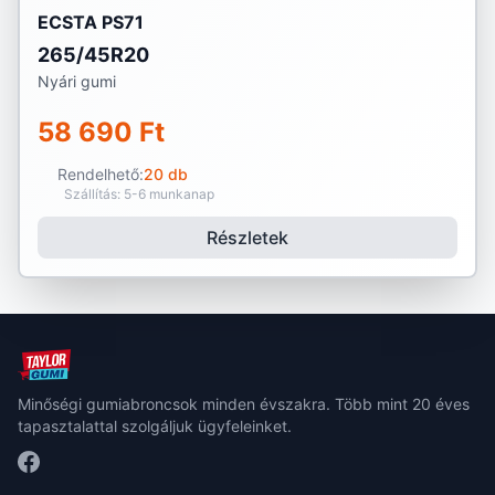
ECSTA PS71
265/45R20
Nyári gumi
58 690 Ft
Rendelhető:
20 db
Szállítás: 5-6 munkanap
Részletek
Minőségi gumiabroncsok minden évszakra. Több mint 20 éves
tapasztalattal szolgáljuk ügyfeleinket.