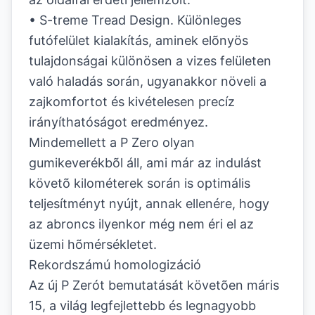
• S-treme Tread Design. Különleges
futófelület kialakítás, aminek elõnyös
tulajdonságai különösen a vizes felületen
való haladás során, ugyanakkor növeli a
zajkomfortot és kivételesen precíz
irányíthatóságot eredményez.
Mindemellett a P Zero olyan
gumikeverékbõl áll, ami már az indulást
követõ kilométerek során is optimális
teljesítményt nyújt, annak ellenére, hogy
az abroncs ilyenkor még nem éri el az
üzemi hõmérsékletet.
Rekordszámú homologizáció
Az új P Zerót bemutatását követõen máris
15, a világ legfejlettebb és legnagyobb