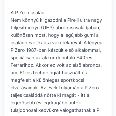
A P Zero család
Nem könnyû kiigazodni a Pirelli ultra nagy
teljesítményû (UHP) abroncscsaládjában,
különösen most, hogy a legújabb gumi a
családnevet kapta vezetéknévül. A lényeg:
P Zero 1987-ben készült elsõ alkalommal,
speciálisan az akkor debütáló F40-es
Ferrarihoz. Akkor ez volt az elsõ abroncs,
ami F1-es technológiát használt és
megfelelt a különleges sportkocsi
elvárásainak. Az évek folyamán a P Zero
teljes családdá nõtte ki magát - itt a
legerõsebb és legdrágább autók
tulajdonosai kedvükre válogathatnak a P