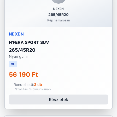
NEXEN
265/45R20
Kép hamarosan
NEXEN
N'FERA SPORT SUV
265/45R20
Nyári gumi
XL
56 190 Ft
Rendelhető:
3 db
Szállítás: 5-6 munkanap
Részletek