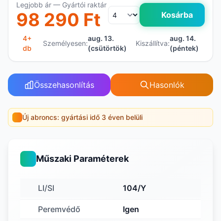
Legjobb ár — Gyártói raktár
98 290 Ft
Kosárba
4+
aug. 13.
aug. 14.
Személyesen:
Kiszállítva:
db
(csütörtök)
(péntek)
Összehasonlítás
Hasonlók
Új abroncs: gyártási idő 3 éven belüli
Műszaki Paraméterek
LI/SI
104/Y
Peremvédő
Igen