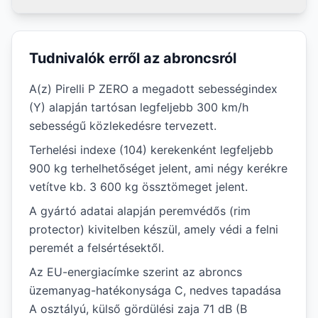
Tudnivalók erről az abroncsról
A(z) Pirelli P ZERO a megadott sebességindex
(Y) alapján tartósan legfeljebb 300 km/h
sebességű közlekedésre tervezett.
Terhelési indexe (104) kerekenként legfeljebb
900 kg terhelhetőséget jelent, ami négy kerékre
vetítve kb. 3 600 kg össztömeget jelent.
A gyártó adatai alapján peremvédős (rim
protector) kivitelben készül, amely védi a felni
peremét a felsértésektől.
Az EU-energiacímke szerint az abroncs
üzemanyag-hatékonysága C, nedves tapadása
A osztályú, külső gördülési zaja 71 dB (B