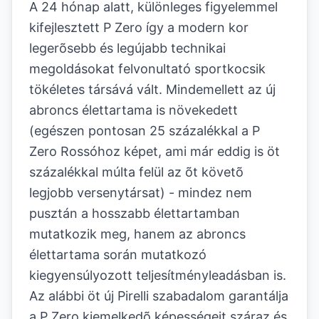
A 24 hónap alatt, különleges figyelemmel
kifejlesztett P Zero így a modern kor
legerõsebb és legújabb technikai
megoldásokat felvonultató sportkocsik
tökéletes társává vált. Mindemellett az új
abroncs élettartama is növekedett
(egészen pontosan 25 százalékkal a P
Zero Rossóhoz képet, ami már eddig is öt
százalékkal múlta felül az õt követõ
legjobb versenytársat) - mindez nem
pusztán a hosszabb élettartamban
mutatkozik meg, hanem az abroncs
élettartama során mutatkozó
kiegyensúlyozott teljesítményleadásban is.
Az alábbi öt új Pirelli szabadalom garantálja
a P Zero kiemelkedõ képességeit száraz és