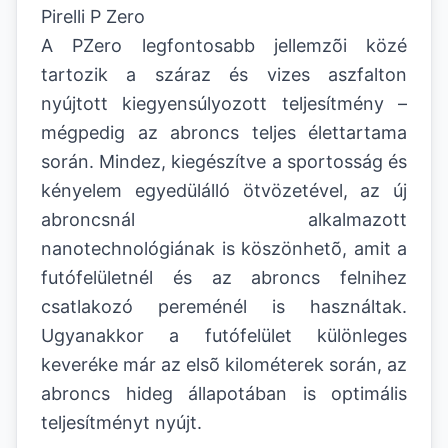
Pirelli P Zero
A PZero legfontosabb jellemzõi közé
tartozik a száraz és vizes aszfalton
nyújtott kiegyensúlyozott teljesítmény –
mégpedig az abroncs teljes élettartama
során. Mindez, kiegészítve a sportosság és
kényelem egyedülálló ötvözetével, az új
abroncsnál alkalmazott
nanotechnológiának is köszönhetõ, amit a
futófelületnél és az abroncs felnihez
csatlakozó pereménél is használtak.
Ugyanakkor a futófelület különleges
keveréke már az elsõ kilométerek során, az
abroncs hideg állapotában is optimális
teljesítményt nyújt.