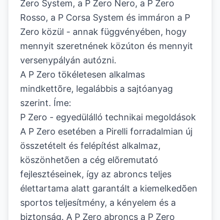
Zero System, a P Zero Nero, a P Zero
Rosso, a P Corsa System és immáron a P
Zero közül - annak függvényében, hogy
mennyit szeretnének közúton és mennyit
versenypályán autózni.
A P Zero tökéletesen alkalmas
mindkettõre, legalábbis a sajtóanyag
szerint. Íme:
P Zero - egyedülálló technikai megoldások
A P Zero esetében a Pirelli forradalmian új
összetételt és felépítést alkalmaz,
köszönhetõen a cég elõremutató
fejlesztéseinek, így az abroncs teljes
élettartama alatt garantált a kiemelkedõen
sportos teljesítmény, a kényelem és a
biztonság. A P Zero abroncs a P Zero