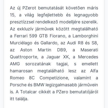
Az új PZerot bemutatását követõen máris
15, a világ legfejlettebb és legnagyobb
presztízzsel rendelkezõ modelljére szerelik.
Az exkluzív jármûvek között megtalálható
a Ferrari 599 GTB Fiorano, a Lamborghini
Murciélago és Gallardo, az Audi R8 és S8,
az Aston Martin DB9, a Maserati
Quattroporte, a Jaguar XK, a Mercedes
AMG sorozatának tagjai, s emellett
hamarosan megtalálható lesz az Alfa
Romeo 8C Competizione, valamint a
Porsche és BMW legizgalmasabb jármûvein
is. A Totalcar cikkét a PZero bemutatójáról
itt találja.