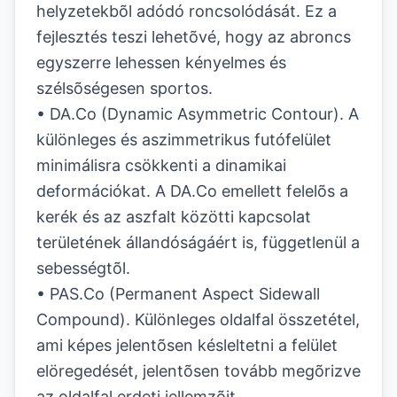
helyzetekbõl adódó roncsolódását. Ez a
fejlesztés teszi lehetõvé, hogy az abroncs
egyszerre lehessen kényelmes és
szélsõségesen sportos.
• DA.Co (Dynamic Asymmetric Contour). A
különleges és aszimmetrikus futófelület
minimálisra csökkenti a dinamikai
deformációkat. A DA.Co emellett felelõs a
kerék és az aszfalt közötti kapcsolat
területének állandóságáért is, függetlenül a
sebességtõl.
• PAS.Co (Permanent Aspect Sidewall
Compound). Különleges oldalfal összetétel,
ami képes jelentõsen késleltetni a felület
elöregedését, jelentõsen tovább megõrizve
az oldalfal erdeti jellemzõit.