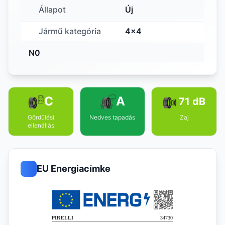
Állapot
Új
Jármű kategória
4x4
N0
C
A
71 dB
Gördülési
Nedves tapadás
Zaj
ellenállás
EU Energiacímke