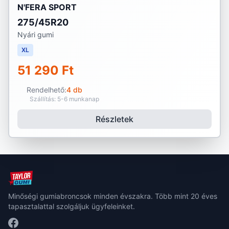
N'FERA SPORT
275/45R20
Nyári gumi
XL
51 290 Ft
Rendelhető:
4 db
Szállítás: 5-6 munkanap
Részletek
Minőségi gumiabroncsok minden évszakra. Több mint 20 éves
tapasztalattal szolgáljuk ügyfeleinket.