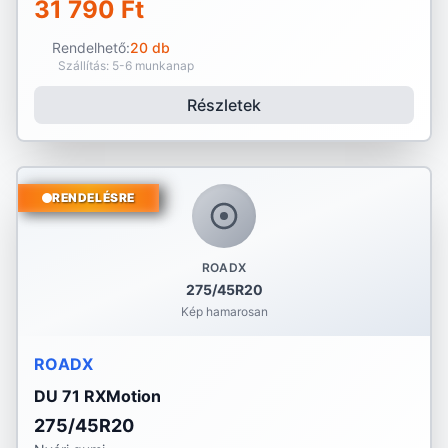
31 790 Ft
Rendelhető:
20 db
Szállítás: 5-6 munkanap
Részletek
RENDELÉSRE
ROADX
275/45R20
Kép hamarosan
ROADX
DU 71 RXMotion
275/45R20