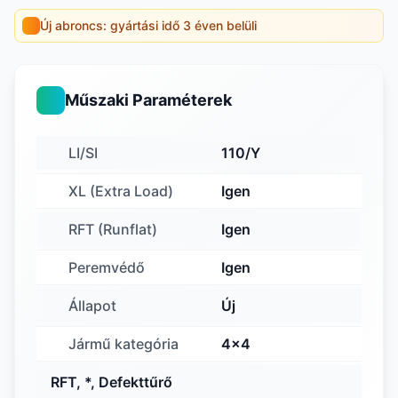
Új abroncs: gyártási idő 3 éven belüli
Műszaki Paraméterek
LI/SI
110/Y
XL (Extra Load)
Igen
RFT (Runflat)
Igen
Peremvédő
Igen
Állapot
Új
Jármű kategória
4x4
RFT, *, Defekttűrő