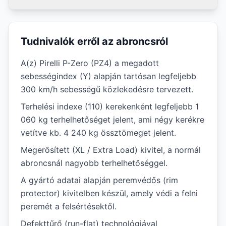
Tudnivalók erről az abroncsról
A(z) Pirelli P-Zero (PZ4) a megadott
sebességindex (Y) alapján tartósan legfeljebb
300 km/h sebességű közlekedésre tervezett.
Terhelési indexe (110) kerekenként legfeljebb 1
060 kg terhelhetőséget jelent, ami négy kerékre
vetítve kb. 4 240 kg össztömeget jelent.
Megerősített (XL / Extra Load) kivitel, a normál
abroncsnál nagyobb terhelhetőséggel.
A gyártó adatai alapján peremvédős (rim
protector) kivitelben készül, amely védi a felni
peremét a felsértésektől.
Defekttűrő (run-flat) technológiával