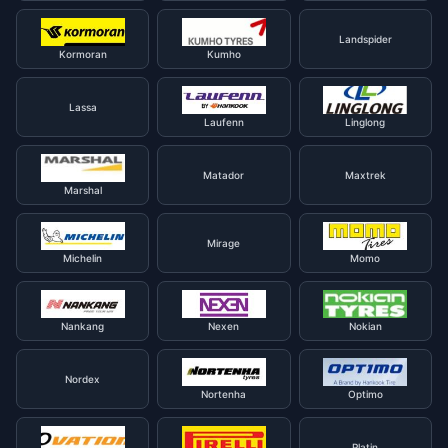
Landspider
Kormoran
Kumho
Lassa
Laufenn
Linglong
Matador
Maxtrek
Marshal
Mirage
Michelin
Momo
Nankang
Nexen
Nokian
Nordex
Nortenha
Optimo
Platin