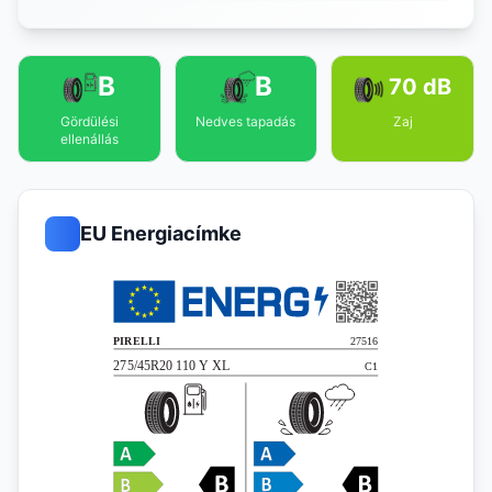
B
B
70 dB
Gördülési
Nedves tapadás
Zaj
ellenállás
EU Energiacímke