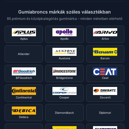
Gumiabroncs márkák széles választékban
85 prémium és középkategóriás gumimárka – minden méretben elérhető
Aplus
Apollo
Arivo
Atlander
Austone
Barum
BFGoodrich
Bridgestone
Ceat
Continental
Cooper
Davanti
Diamondback
Diplomat
Debica