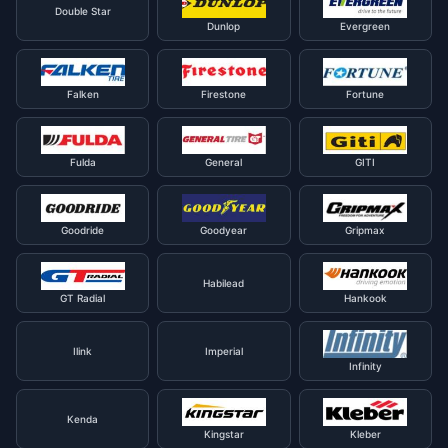
Double Star
Dunlop
Evergreen
Falken
Firestone
Fortune
Fulda
General
GITI
Goodride
Goodyear
Gripmax
Habilead
GT Radial
Hankook
Ilink
Imperial
Infinity
Kenda
Kingstar
Kleber