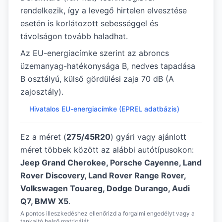
rendelkezik, így a levegő hirtelen elvesztése
esetén is korlátozott sebességgel és
távolságon tovább haladhat.
Az EU-energiacímke szerint az abroncs
üzemanyag-hatékonysága B, nedves tapadása
B osztályú, külső gördülési zaja 70 dB (A
zajosztály).
Hivatalos EU-energiacímke (EPREL adatbázis)
Ez a méret (
275/45R20
) gyári vagy ajánlott
méret többek között az alábbi autótípusokon:
Jeep Grand Cherokee, Porsche Cayenne, Land
Rover Discovery, Land Rover Range Rover,
Volkswagen Touareg, Dodge Durango, Audi
Q7, BMW X5
.
A pontos illeszkedéshez ellenőrizd a forgalmi engedélyt vagy a
tankajtó belső matricáját.