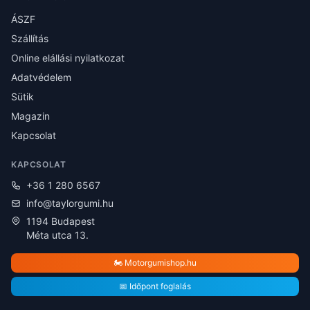
ÁSZF
Szállítás
Online elállási nyilatkozat
Adatvédelem
Sütik
Magazin
Kapcsolat
KAPCSOLAT
+36 1 280 6567
info@taylorgumi.hu
1194 Budapest
Méta utca 13.
🏍️ Motorgumishop.hu
📅 Időpont foglalás