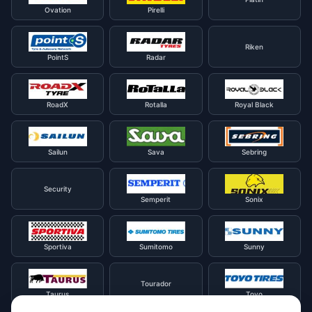
Ovation
Pirelli
Riken
PointS
Radar
RoadX
Rotalla
Royal Black
Sailun
Sava
Sebring
Security
Semperit
Sonix
Sportiva
Sumitomo
Sunny
Tourador
Taurus
Toyo