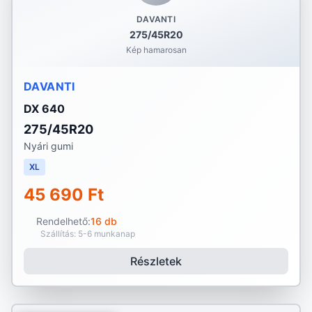
DAVANTI
275/45R20
Kép hamarosan
DAVANTI
DX 640
275/45R20
Nyári gumi
XL
45 690 Ft
Rendelhető:
16 db
Szállítás: 5-6 munkanap
Részletek