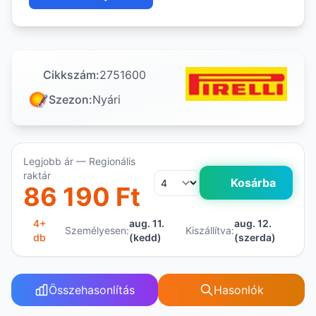
Cikkszám:
2751600
Szezon:
Nyári
Legjobb ár — Regionális
raktár
Kosárba
86 190 Ft
4+
aug. 11.
aug. 12.
Személyesen:
Kiszállítva:
db
(kedd)
(szerda)
Összehasonlítás
Hasonlók