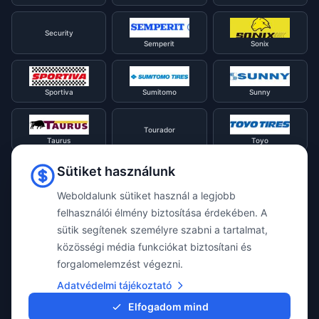
Security
Semperit
Sonix
Sportiva
Sumitomo
Sunny
Tourador
Taurus
Toyo
Sütiket használunk
Tracmax
Tristar
Triangle
Weboldalunk sütiket használ a legjobb
felhasználói élmény biztosítása érdekében. A
Viking
Voyager
sütik segítenek személyre szabni a tartalmat,
Uniroyal
közösségi média funkciókat biztosítani és
forgalomelemzést végezni.
Waterfall
Westlake
Adatvédelmi tájékoztató
Vredestein
Elfogadom mind