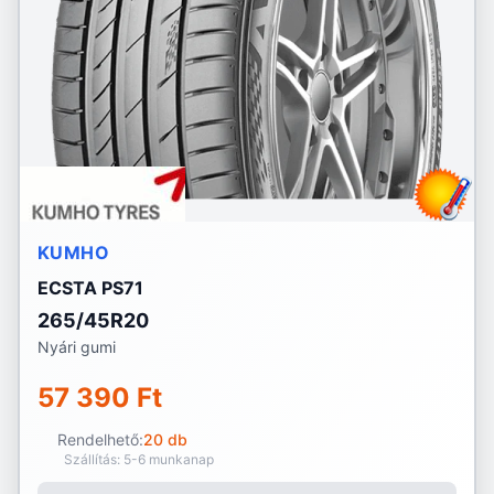
KUMHO
ECSTA PS71
265/45R20
Nyári gumi
57 390 Ft
Rendelhető:
20 db
Szállítás: 5-6 munkanap