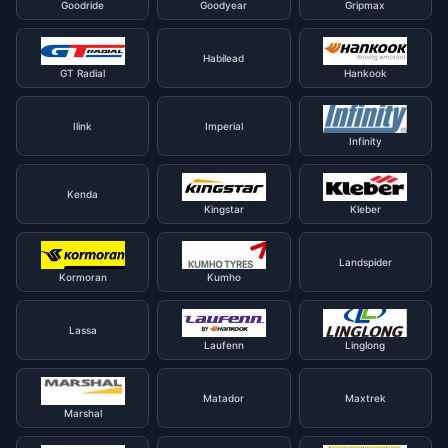
Goodride
Goodyear
Gripmax
Habilead
GT Radial
Hankook
Ilink
Imperial
Infinity
Kenda
Kingstar
Kleber
Landspider
Kormoran
Kumho
Lassa
Laufenn
Linglong
Matador
Maxtrek
Marshal