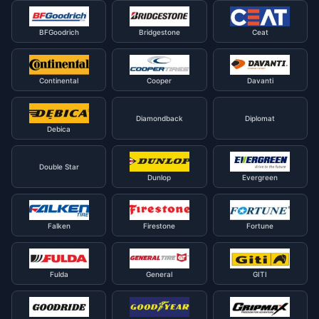
BFGoodrich
Bridgestone
Ceat
Continental
Cooper
Davanti
Diamondback
Diplomat
Debica
Double Star
Dunlop
Evergreen
Falken
Firestone
Fortune
Fulda
General
GITI