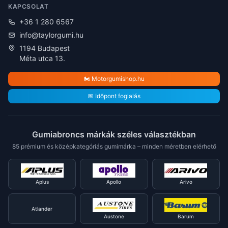
KAPCSOLAT
+36 1 280 6567
info@taylorgumi.hu
1194 Budapest
Méta utca 13.
🏍️ Motorgumishop.hu
📅 Időpont foglalás
Gumiabroncs márkák széles választékban
85 prémium és középkategóriás gumimárka – minden méretben elérhető
Aplus
Apollo
Arivo
Atlander
Austone
Barum