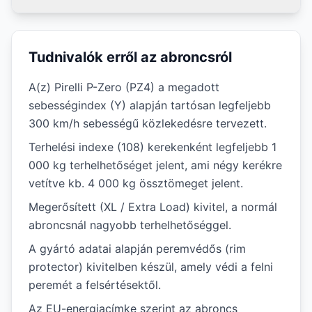
Tudnivalók erről az abroncsról
A(z) Pirelli P-Zero (PZ4) a megadott
sebességindex (Y) alapján tartósan legfeljebb
300 km/h sebességű közlekedésre tervezett.
Terhelési indexe (108) kerekenként legfeljebb 1
000 kg terhelhetőséget jelent, ami négy kerékre
vetítve kb. 4 000 kg össztömeget jelent.
Megerősített (XL / Extra Load) kivitel, a normál
abroncsnál nagyobb terhelhetőséggel.
A gyártó adatai alapján peremvédős (rim
protector) kivitelben készül, amely védi a felni
peremét a felsértésektől.
Az EU-energiacímke szerint az abroncs