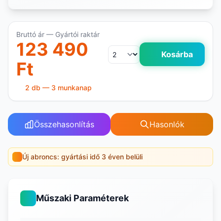
Bruttó ár — Gyártói raktár
123 490
Kosárba
Ft
2 db — 3 munkanap
Összehasonlítás
Hasonlók
Új abroncs: gyártási idő 3 éven belüli
Műszaki Paraméterek