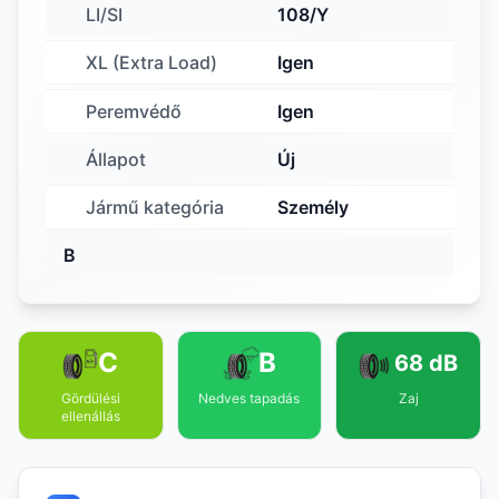
LI/SI
108/Y
XL (Extra Load)
Igen
Peremvédő
Igen
Állapot
Új
Jármű kategória
Személy
B
C
B
68 dB
Gördülési
Nedves tapadás
Zaj
ellenállás