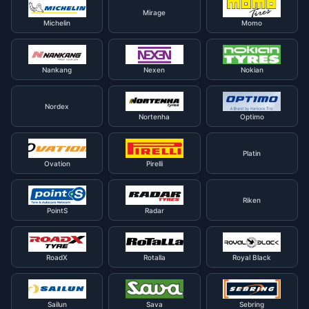
Mirage
Michelin
Momo
Nankang
Nexen
Nokian
Nordex
Nortenha
Optimo
Platin
Ovation
Pirelli
Riken
PointS
Radar
RoadX
Rotalla
Royal Black
Sailun
Sava
Sebring