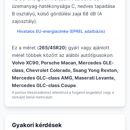
üzemanyag-hatékonysága C, nedves tapadása
B osztályú, külső gördülési zaja 68 dB (A
zajosztály).
Hivatalos EU-energiacímke (EPREL adatbázis)
Ez a méret (
265/45R20
) gyári vagy ajánlott
méret többek között az alábbi autótípusokon:
Volvo XC90, Porsche Macan, Mercedes GLE-
class, Chevrolet Colorado, Ssang Yong Rexton,
Mercedes GLC-class AMG, Maserati Levante,
Mercedes GLC-class Coupe
.
A pontos illeszkedéshez ellenőrizd a forgalmi engedélyt vagy a
tankajtó belső matricáját.
Gyakori kérdések