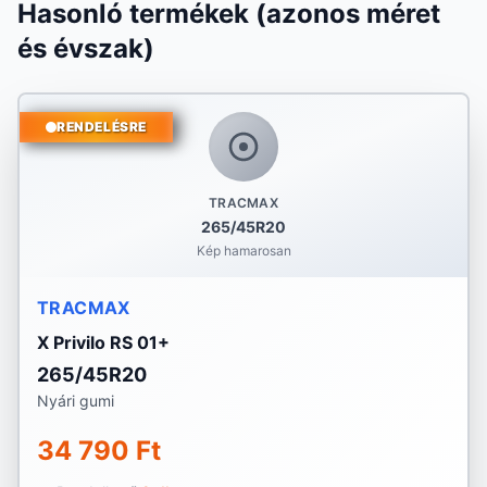
Hasonló termékek (azonos méret
és évszak)
RENDELÉSRE
TRACMAX
265/45R20
Kép hamarosan
TRACMAX
X Privilo RS 01+
265/45R20
Nyári gumi
34 790 Ft