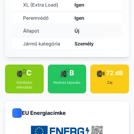
XL (Extra Load)
Igen
Peremvédő
Igen
Állapot
Új
Jármű kategória
Személy
C
B
72 dB
Gördülési
Nedves tapadás
Zaj
ellenállás
EU Energiacímke