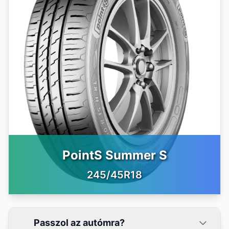
PointS Summer S
245/45R18
Passzol az autómra?