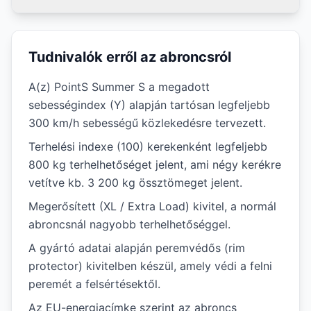
Tudnivalók erről az abroncsról
A(z) PointS Summer S a megadott
sebességindex (Y) alapján tartósan legfeljebb
300 km/h sebességű közlekedésre tervezett.
Terhelési indexe (100) kerekenként legfeljebb
800 kg terhelhetőséget jelent, ami négy kerékre
vetítve kb. 3 200 kg össztömeget jelent.
Megerősített (XL / Extra Load) kivitel, a normál
abroncsnál nagyobb terhelhetőséggel.
A gyártó adatai alapján peremvédős (rim
protector) kivitelben készül, amely védi a felni
peremét a felsértésektől.
Az EU-energiacímke szerint az abroncs