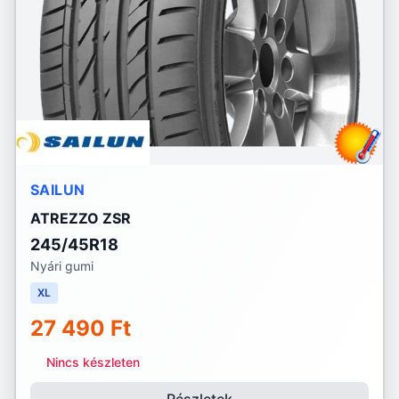
SAILUN
ATREZZO ZSR
245/45R18
Nyári gumi
XL
27 490 Ft
Nincs készleten