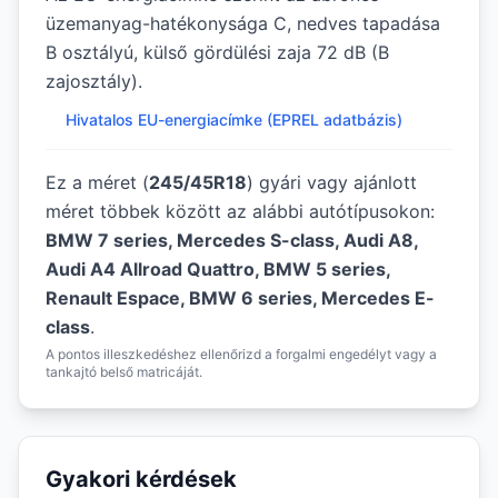
üzemanyag-hatékonysága C, nedves tapadása
B osztályú, külső gördülési zaja 72 dB (B
zajosztály).
Hivatalos EU-energiacímke (EPREL adatbázis)
Ez a méret (
245/45R18
) gyári vagy ajánlott
méret többek között az alábbi autótípusokon:
BMW 7 series, Mercedes S-class, Audi A8,
Audi A4 Allroad Quattro, BMW 5 series,
Renault Espace, BMW 6 series, Mercedes E-
class
.
A pontos illeszkedéshez ellenőrizd a forgalmi engedélyt vagy a
tankajtó belső matricáját.
Gyakori kérdések