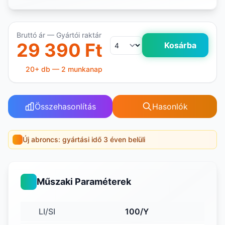
Bruttó ár — Gyártói raktár
29 390 Ft
Kosárba
20+ db — 2 munkanap
Összehasonlítás
Hasonlók
Új abroncs: gyártási idő 3 éven belüli
Műszaki Paraméterek
LI/SI
100/Y