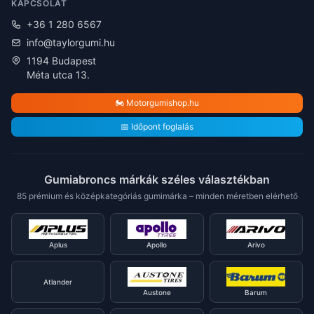
KAPCSOLAT
+36 1 280 6567
info@taylorgumi.hu
1194 Budapest
Méta utca 13.
🏍️ Motorgumishop.hu
📅 Időpont foglalás
Gumiabroncs márkák széles választékban
85 prémium és középkategóriás gumimárka – minden méretben elérhető
Aplus
Apollo
Arivo
Atlander
Austone
Barum