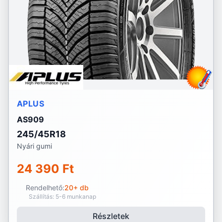
APLUS
AS909
245/45R18
Nyári gumi
24 390 Ft
Rendelhető:
20+ db
Szállítás: 5-6 munkanap
Részletek