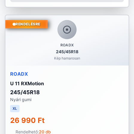
RENDELÉSRE
ROADX
245/45R18
Kép hamarosan
ROADX
U 11 RXMotion
245/45R18
Nyári gumi
XL
26 990 Ft
Rendelhető:
20 db