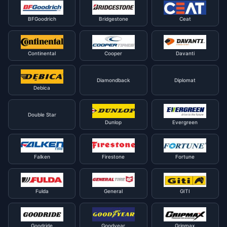
BFGoodrich
Bridgestone
Ceat
Continental
Cooper
Davanti
Diamondback
Diplomat
Debica
Double Star
Dunlop
Evergreen
Falken
Firestone
Fortune
Fulda
General
GITI
Goodride
Goodyear
Gripmax