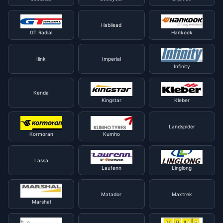
Habilead
GT Radial
Hankook
Ilink
Imperial
Infinity
Kenda
Kingstar
Kleber
Landspider
Kormoran
Kumho
Lassa
Laufenn
Linglong
Matador
Maxtrek
Marshal