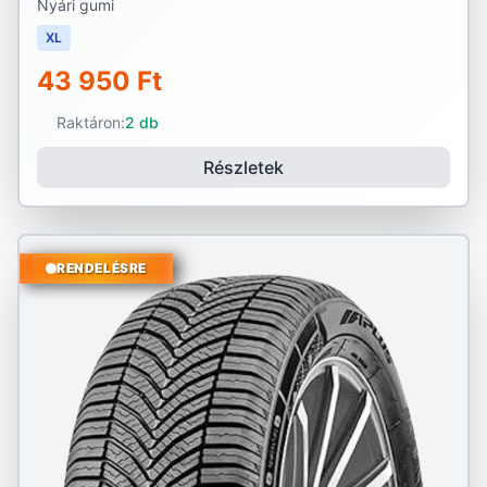
Nyári gumi
XL
43 950 Ft
Raktáron:
2 db
Részletek
RENDELÉSRE