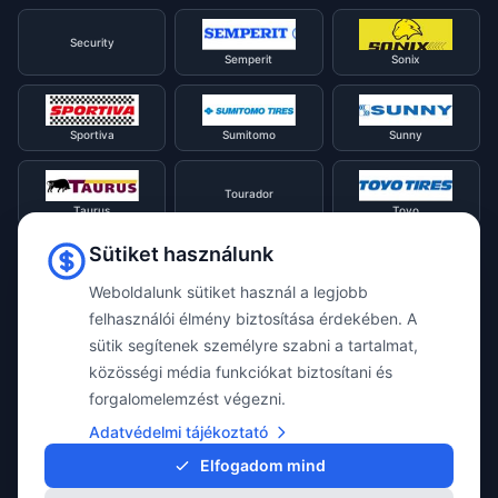
Security
Semperit
Sonix
Sportiva
Sumitomo
Sunny
Tourador
Taurus
Toyo
Sütiket használunk
Tracmax
Tristar
Triangle
Weboldalunk sütiket használ a legjobb
felhasználói élmény biztosítása érdekében. A
sütik segítenek személyre szabni a tartalmat,
Viking
Voyager
Uniroyal
közösségi média funkciókat biztosítani és
forgalomelemzést végezni.
Waterfall
Westlake
Adatvédelmi tájékoztató
Vredestein
Elfogadom mind