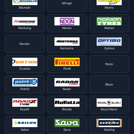
Mirage
Michelin
Momo
Nankang
Nexen
Nokian
Nordex
Nortenha
Optimo
Platin
Ovation
Pirelli
Riken
PointS
Radar
RoadX
Rotalla
Royal Black
Sailun
Sava
Sebring