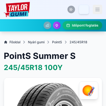
Időpont foglalás
Főoldal
Nyári gumi
PointS
245/45R18
PointS Summer S
245/45R18
100Y