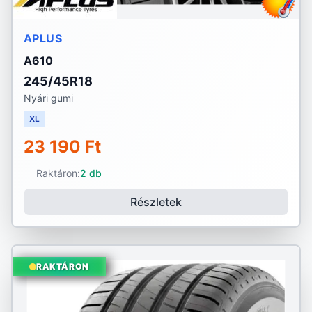
APLUS
A610
245/45R18
Nyári gumi
XL
23 190 Ft
Raktáron:
2 db
Részletek
RAKTÁRON