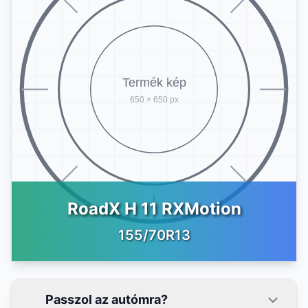
RoadX H 11 RXMotion
155/70R13
Passzol az autómra?