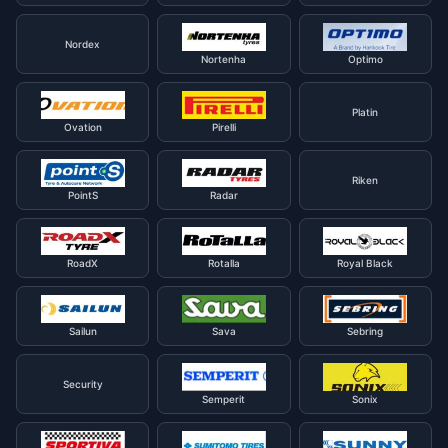
Nordex
Nortenha
Optimo
Platin
Ovation
Pirelli
Riken
PointS
Radar
RoadX
Rotalla
Royal Black
Sailun
Sava
Sebring
Security
Semperit
Sonix