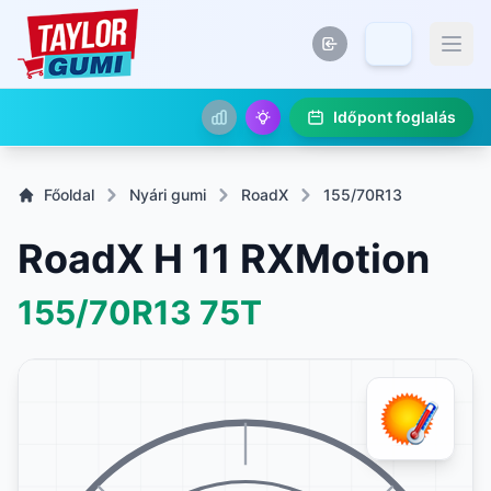
Időpont foglalás
Főoldal
Nyári gumi
RoadX
155/70R13
RoadX H 11 RXMotion
155/70R13
75T