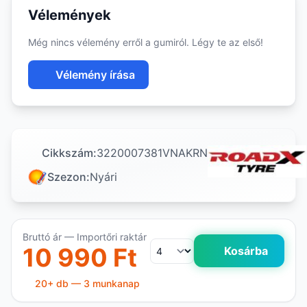
Vélemények
Még nincs vélemény erről a gumiról. Légy te az első!
Vélemény írása
Cikkszám:
3220007381VNAKRN
Szezon:
Nyári
Bruttó ár — Importőri raktár
10 990 Ft
Kosárba
20+ db — 3 munkanap