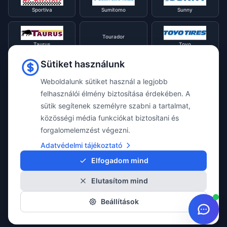
Sportiva
Sumitomo
Sunny
Tourador
Taurus
Toyo
Sütiket használunk
Tracmax
Tristar
Triangle
Weboldalunk sütiket használ a legjobb
felhasználói élmény biztosítása érdekében. A
sütik segítenek személyre szabni a tartalmat,
Viking
Voyager
Uniroyal
közösségi média funkciókat biztosítani és
forgalomelemzést végezni.
Waterfall
Westlake
Adatvédelmi tájékoztató
Vredestein
Elfogadom mind
Elutasítom mind
Yokohama
Beállítások
© 2026 Taylor Webshop. Minden jog fenntartva.