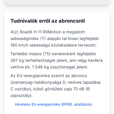
Tudnivalók erről az abroncsról
A(z) RoadX H 11 RXMotion a megadott
sebességindex (T) alapján tartósan legfeljebb
190 km/h sebességű közlekedésre tervezett.
Terhelési indexe (75) kerekenként legfeljebb
387 kg terhelhetőséget jelent, ami négy kerékre
vetítve kb. 1 548 kg össztömeget jelent.
Az EU-energiacímke szerint az abroncs
üzemanyag-hatékonysága D, nedves tapadása
C osztályú, külső gördülési zaja 70 dB (B
zajosztály).
Hivatalos EU-energiacímke (EPREL adatbázis)