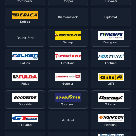
Continental
Cooper
Davanti
Diamondback
Diplomat
Debica
Double Star
Dunlop
Evergreen
Falken
Firestone
Fortune
Fulda
General
GITI
Goodride
Goodyear
Gripmax
Habilead
GT Radial
Hankook