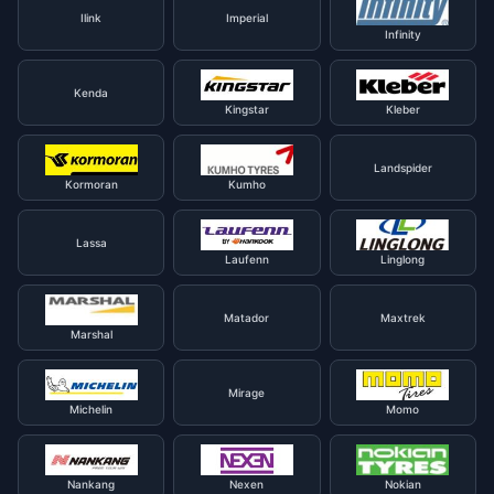
Ilink
Imperial
Infinity
Kenda
Kingstar
Kleber
Landspider
Kormoran
Kumho
Lassa
Laufenn
Linglong
Matador
Maxtrek
Marshal
Mirage
Michelin
Momo
Nankang
Nexen
Nokian