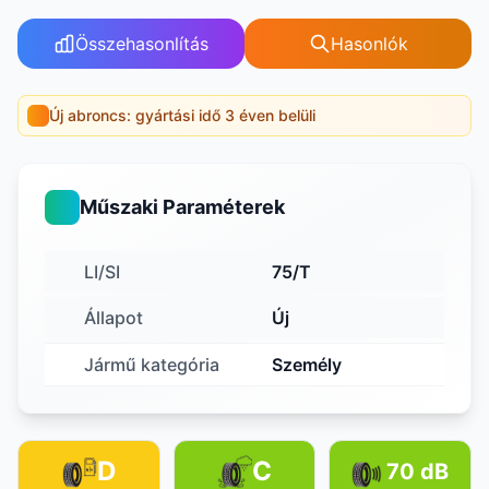
Összehasonlítás
Hasonlók
Új abroncs: gyártási idő 3 éven belüli
Műszaki Paraméterek
LI/SI
75/T
Állapot
Új
Jármű kategória
Személy
D
C
70 dB