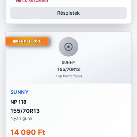
Nincs készleten
Részletek
RENDELÉSRE
SUNNY
155/70R13
Kép hamarosan
SUNNY
NP 118
155/70R13
Nyári gumi
14 090 Ft