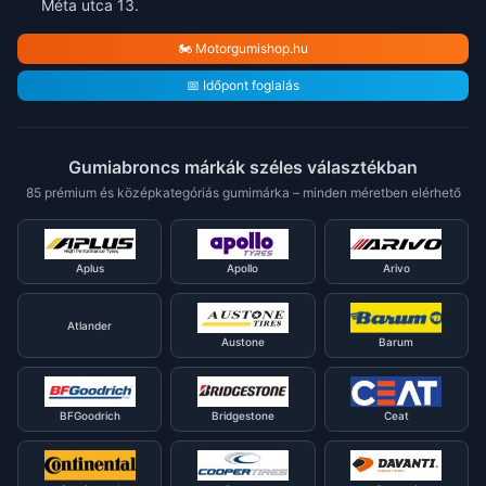
Méta utca 13.
🏍️ Motorgumishop.hu
📅 Időpont foglalás
Gumiabroncs márkák széles választékban
85 prémium és középkategóriás gumimárka – minden méretben elérhető
Aplus
Apollo
Arivo
Atlander
Austone
Barum
BFGoodrich
Bridgestone
Ceat