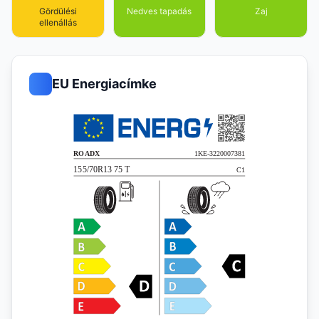
Gördülési
Nedves tapadás
Zaj
ellenállás
EU Energiacímke