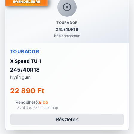
RENDELÉSRE
TOURADOR
245/40R18
Kép hamarosan
TOURADOR
X Speed TU 1
245/40R18
Nyári gumi
22 890 Ft
Rendelhető:
8 db
Szállítás: 5-6 munkanap
Részletek