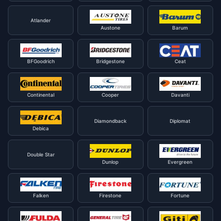
Atlander
Austone
Barum
BFGoodrich
Bridgestone
Ceat
Continental
Cooper
Davanti
Diamondback
Diplomat
Debica
Double Star
Dunlop
Evergreen
Falken
Firestone
Fortune