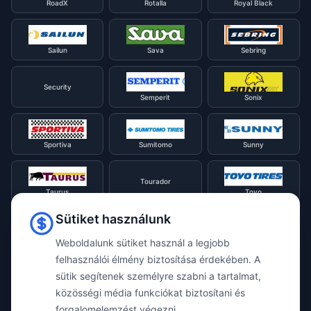
RoadX
Rotalla
Royal Black
Sailun
Sava
Sebring
Security
Semperit
Sonix
Sportiva
Sumitomo
Sunny
Tourador
Taurus
Toyo
Sütiket használunk
Tracmax
Tristar
Triangle
Weboldalunk sütiket használ a legjobb
felhasználói élmény biztosítása érdekében. A
sütik segítenek személyre szabni a tartalmat,
Viking
Voyager
Uniroyal
közösségi média funkciókat biztosítani és
forgalomelemzést végezni.