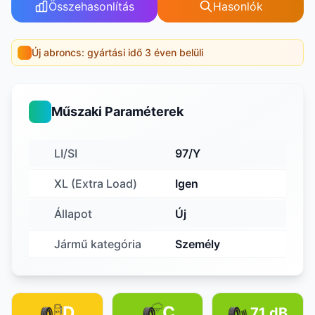
Összehasonlítás
Hasonlók
Új abroncs: gyártási idő 3 éven belüli
Műszaki Paraméterek
LI/SI
97/Y
XL (Extra Load)
Igen
Állapot
Új
Jármű kategória
Személy
D
C
71 dB