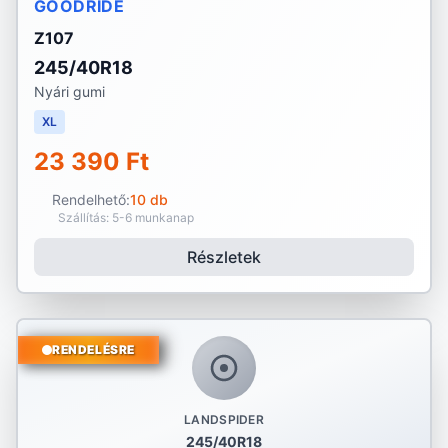
GOODRIDE
Z107
245/40R18
Nyári gumi
XL
23 390 Ft
Rendelhető:
10 db
Szállítás: 5-6 munkanap
Részletek
RENDELÉSRE
LANDSPIDER
245/40R18