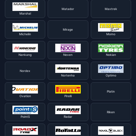
Matador
Maxtrek
Marshal
Mirage
Michelin
Momo
Nankang
Nexen
Nokian
Nordex
Nortenha
Optimo
Platin
Ovation
Pirelli
Riken
PointS
Radar