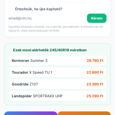
Értesítsük, ha újra kapható?
Kérem
Egyetlen értesítést küldünk, ha a termék újra elérhető. A feliratkozás 90
napig él, utána automatikusan törlődik.
Ezek most elérhetők 245/40R18 méretben
Kormoran
Summer 3
28 790 Ft
Tourador
X Speed TU 1
22 890 Ft
Goodride
Z107
23 390 Ft
Landspider
SPORTRAXX UHP
25 290 Ft