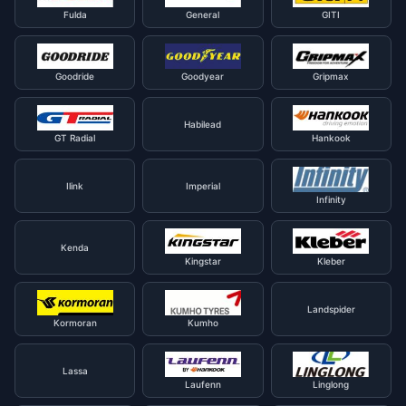
Fulda
General
GITI
Goodride
Goodyear
Gripmax
Habilead
GT Radial
Hankook
Ilink
Imperial
Infinity
Kenda
Kingstar
Kleber
Landspider
Kormoran
Kumho
Lassa
Laufenn
Linglong