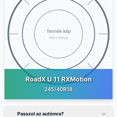
RoadX U 11 RXMotion
245/40R18
Passzol az autómra?