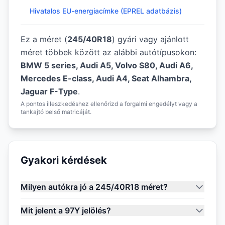
Hivatalos EU-energiacímke (EPREL adatbázis)
Ez a méret (
245/40R18
) gyári vagy ajánlott
méret többek között az alábbi autótípusokon:
BMW 5 series, Audi A5, Volvo S80, Audi A6,
Mercedes E-class, Audi A4, Seat Alhambra,
Jaguar F-Type
.
A pontos illeszkedéshez ellenőrizd a forgalmi engedélyt vagy a
tankajtó belső matricáját.
Gyakori kérdések
Milyen autókra jó a 245/40R18 méret?
Mit jelent a 97Y jelölés?