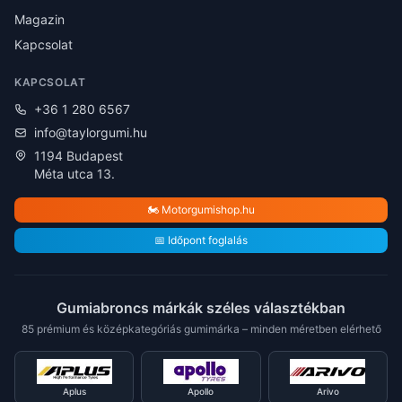
Magazin
Kapcsolat
KAPCSOLAT
+36 1 280 6567
info@taylorgumi.hu
1194 Budapest
Méta utca 13.
🏍️ Motorgumishop.hu
📅 Időpont foglalás
Gumiabroncs márkák széles választékban
85 prémium és középkategóriás gumimárka – minden méretben elérhető
Aplus
Apollo
Arivo