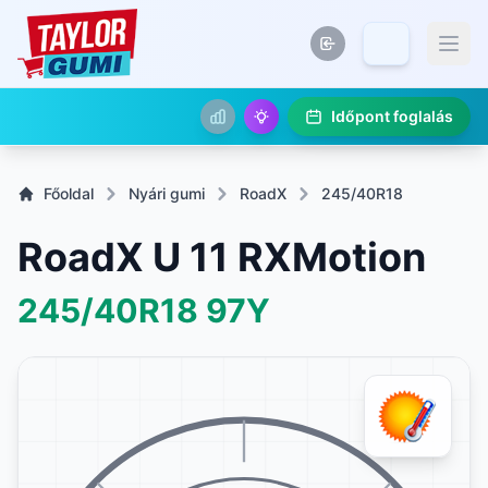
Időpont foglalás
Főoldal
Nyári gumi
RoadX
245/40R18
RoadX U 11 RXMotion
245/40R18
97Y