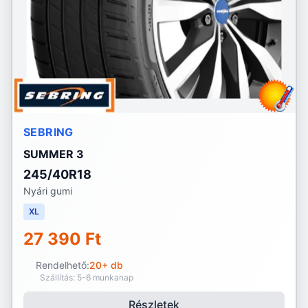
SEBRING
SUMMER 3
245/40R18
Nyári gumi
XL
27 390 Ft
Rendelhető:
20+ db
Szállítás: 5-6 munkanap
Részletek