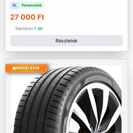
XL
Peremvédő
27 000 Ft
Raktáron:
1 db
Részletek
RENDELÉSRE