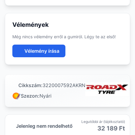
Vélemények
Még nincs vélemény erről a gumiról. Légy te az első!
Vélemény írása
Cikkszám:
3220007592AKRN
Szezon:
Nyári
Legutóbbi ár (tájékoztató)
Jelenleg nem rendelhető
32 189 Ft