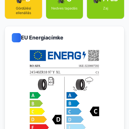
Gördülési
Nedves tapadás
Zaj
ellenállás
EU Energiacímke