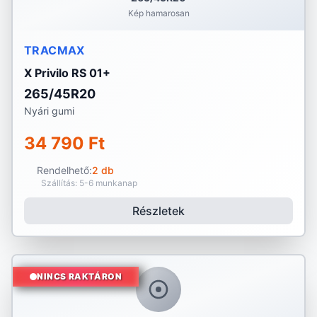
Kép hamarosan
TRACMAX
X Privilo RS 01+
265/45R20
Nyári gumi
34 790 Ft
Rendelhető:
2 db
Szállítás: 5-6 munkanap
Részletek
NINCS RAKTÁRON