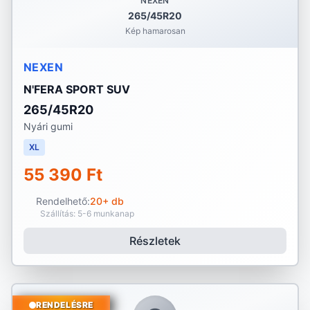
NEXEN
265/45R20
Kép hamarosan
NEXEN
N'FERA SPORT SUV
265/45R20
Nyári gumi
XL
55 390 Ft
Rendelhető:
20+ db
Szállítás: 5-6 munkanap
Részletek
RENDELÉSRE