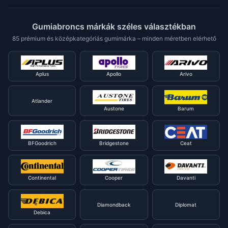
Gumiabroncs márkák széles választékban
85 prémium és középkategóriás gumimárka – minden méretben elérhető
Aplus
Apollo
Arivo
Atlander
Austone
Barum
BFGoodrich
Bridgestone
Ceat
Continental
Cooper
Davanti
Diamondback
Diplomat
Debica