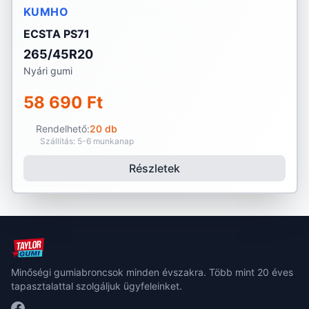
KUMHO
ECSTA PS71
265/45R20
Nyári gumi
58 690 Ft
Rendelhető:
20 db
Szállítás: 5-6 munkanap
Részletek
Minőségi gumiabroncsok minden évszakra. Több mint 20 éves
tapasztalattal szolgáljuk ügyfeleinket.