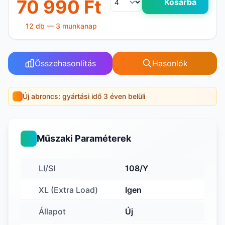
70 990 Ft
Kosárba
12 db — 3 munkanap
Összehasonlítás
Hasonlók
Új abroncs: gyártási idő 3 éven belüli
Műszaki Paraméterek
LI/SI
108/Y
XL (Extra Load)
Igen
Állapot
Új