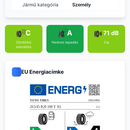
Jármű kategória
Személy
C
A
71 dB
Gördülési
Nedves tapadás
Zaj
ellenállás
EU Energiacímke