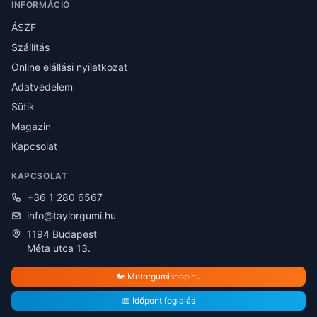
INFORMÁCIÓ
ÁSZF
Szállítás
Online elállási nyilatkozat
Adatvédelem
Sütik
Magazin
Kapcsolat
KAPCSOLAT
+36 1 280 6567
info@taylorgumi.hu
1194 Budapest
Méta utca 13.
🏍️ Motorgumishop.hu
📅 Időpont foglalás