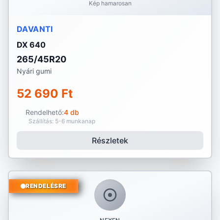
Kép hamarosan
DAVANTI
DX 640
265/45R20
Nyári gumi
52 690 Ft
Rendelhető:
4 db
Szállítás: 5-6 munkanap
Részletek
RENDELÉSRE