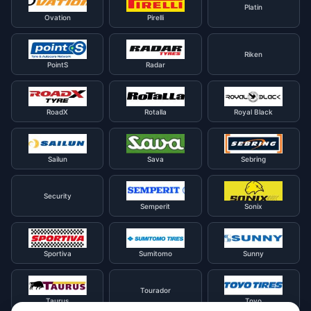
Platin
Ovation
Pirelli
Riken
PointS
Radar
RoadX
Rotalla
Royal Black
Sailun
Sava
Sebring
Security
Semperit
Sonix
Sportiva
Sumitomo
Sunny
Tourador
Taurus
Toyo