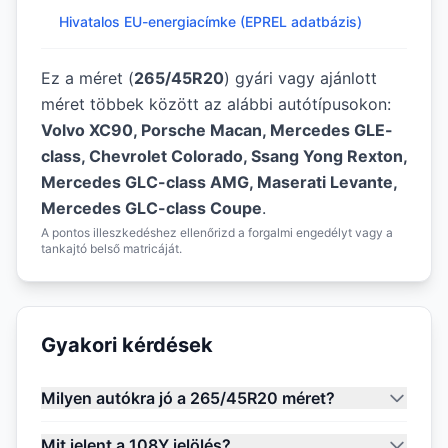
Hivatalos EU-energiacímke (EPREL adatbázis)
Ez a méret (
265/45R20
) gyári vagy ajánlott
méret többek között az alábbi autótípusokon:
Volvo XC90, Porsche Macan, Mercedes GLE-
class, Chevrolet Colorado, Ssang Yong Rexton,
Mercedes GLC-class AMG, Maserati Levante,
Mercedes GLC-class Coupe
.
A pontos illeszkedéshez ellenőrizd a forgalmi engedélyt vagy a
tankajtó belső matricáját.
Gyakori kérdések
Milyen autókra jó a 265/45R20 méret?
Mit jelent a 108Y jelölés?