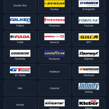
Double Star
Dunlop
Evergreen
Falken
Firestone
Fortune
Fulda
General
GITI
Goodride
Goodyear
Gripmax
Habilead
GT Radial
Hankook
Ilink
Imperial
Infinity
Kenda
Kingstar
Kleber