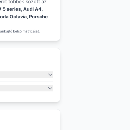
éret többek között az
5 series, Audi A4,
oda Octavia, Porsche
ankajtó belső matricáját.