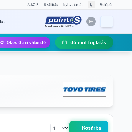
Á.SZ.F.
Szállítás
Nyitvatartás
Belépés
lat
Időpont foglalás
Okos Gumi választó
Kosárba