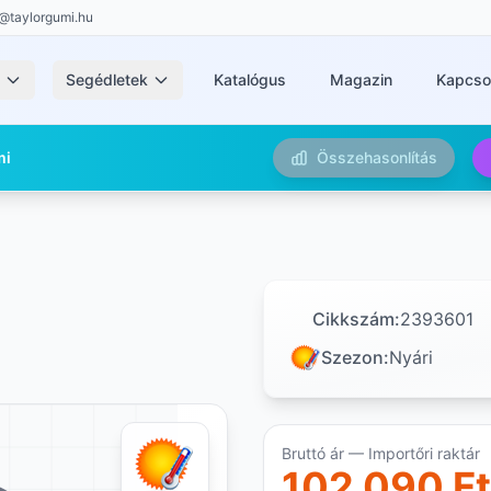
@taylorgumi.hu
k
Segédletek
Katalógus
Magazin
Kapcso
mi
Összehasonlítás
Cikkszám:
2393601
Szezon:
Nyári
Bruttó ár — Importőri raktár
102 090 Ft