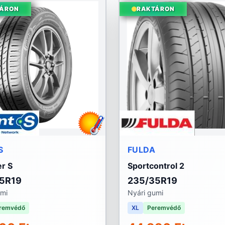
ÁRON
RAKTÁRON
S
FULDA
r S
Sportcontrol 2
5R19
235/35R19
umi
Nyári gumi
remvédő
XL
Peremvédő