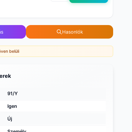
ás
Hasonlók
éven belüli
erek
91/Y
Igen
Új
Személy