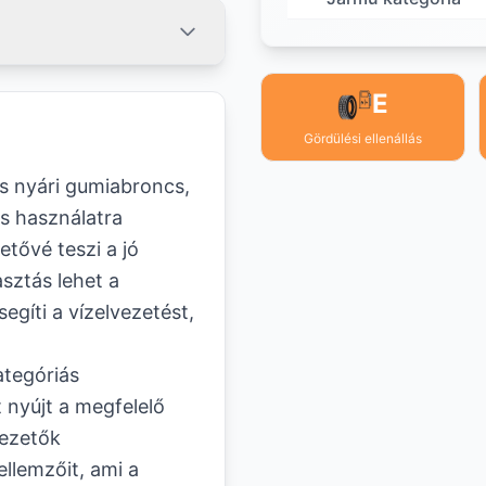
E
Gördülési ellenállás
s nyári gumiabroncs,
s használatra
etővé teszi a jó
asztás lehet a
gíti a vízelvezetést,
tegóriás
 nyújt a megfelelő
vezetők
llemzőit, ami a