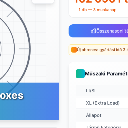
1 db — 3 munkanap
Összehasonlít
Új abroncs: gyártási idő 3 
Műszaki Paramét
LI/SI
roxes
XL (Extra Load)
Állapot
Jármű kategória