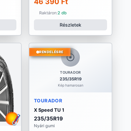
46 390 Ft
Raktáron:
2 db
Részletek
RENDELÉSRE
TOURADOR
235/35R19
Kép hamarosan
TOURADOR
X Speed TU 1
235/35R19
Nyári gumi