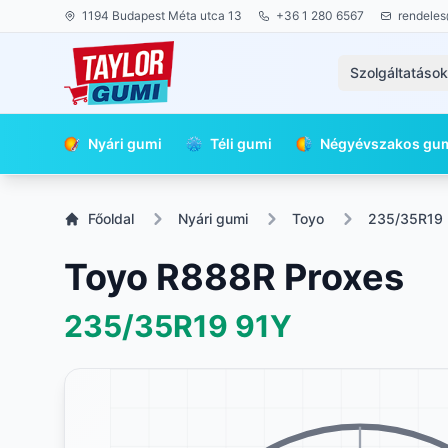
1194 Budapest Méta utca 13
+36 1 280 6567
rendeles
Szolgáltatáso
Nyári gumi
Téli gumi
Négyévszakos gu
Főoldal
Nyári gumi
Toyo
235/35R19
Toyo R888R Proxes
235/35R19
91Y