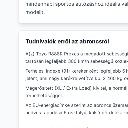
mindennapi sportos autózáshoz ideális vál
modellt.
Tudnivalók erről az abroncsról
A(z) Toyo R888R Proxes a megadott sebességi
tartósan legfeljebb 300 km/h sebességű közlek
Terhelési indexe (91) kerekenként legfeljebb 6
jelent, ami négy kerékre vetítve kb. 2 460 kg ö
Megerősített (XL / Extra Load) kivitel, a norm
terhelhetőséggel.
Az EU-energiacímke szerint az abroncs üzema
nedves tapadása E osztályú, külső gördülési za