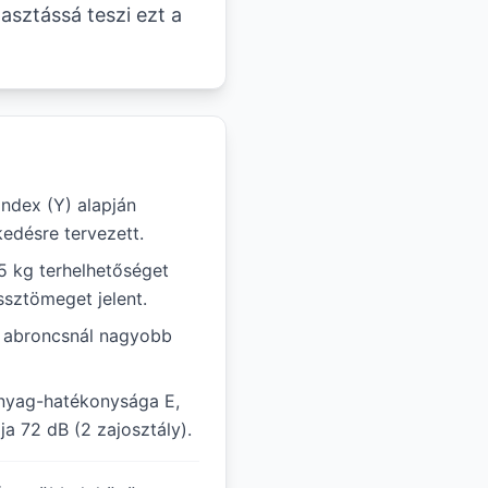
asztássá teszi ezt a
ndex (Y) alapján
edésre tervezett.
15 kg terhelhetőséget
ssztömeget jelent.
ál abroncsnál nagyobb
nyag-hatékonysága E,
ja 72 dB (2 zajosztály).