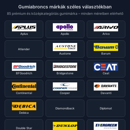
Gumiabroncs márkák széles választékban
85 prémium és középkategóriás gumimárka – minden méretben elérhető
Aplus
Apollo
Arivo
Atlander
Austone
Barum
BFGoodrich
Bridgestone
Ceat
Continental
Cooper
Davanti
Diamondback
Diplomat
Debica
Double Star