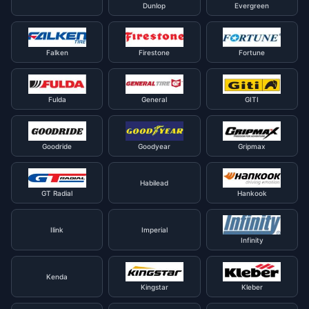
Dunlop
Evergreen
Falken
Firestone
Fortune
Fulda
General
GITI
Goodride
Goodyear
Gripmax
Habilead
GT Radial
Hankook
Ilink
Imperial
Infinity
Kenda
Kingstar
Kleber