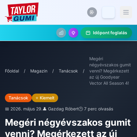
Időpont foglalás
Megéri
négyévszakos gumit
Főoldal
/
Magazin
/
Tanácsok
/
venni? Megérkezett
az új Goodyear
Vector All Season 4!
Tanácsok
⭐ Kiemelt
📅 2026. május 29.
👤 Gazdag Róbert
🕒 7 perc olvasás
Megéri négyévszakos gumit
venni? Megérkezett az új