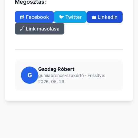
Megosztás:
📘 Facebook
🐦 Twitter
💼 LinkedIn
🔗 Link másolása
Gazdag Róbert
G
gumiabroncs-szakértő · Frissítve:
2026. 05. 29.