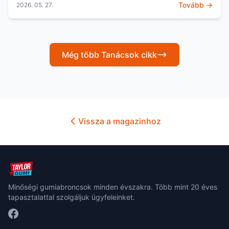
Tovább →
2026. 05. 27.
az...
Még több Tanácsok cikk
Vissza a magazinhoz
Minőségi gumiabroncsok minden évszakra. Több mint 20 éves
tapasztalattal szolgáljuk ügyfeleinket.