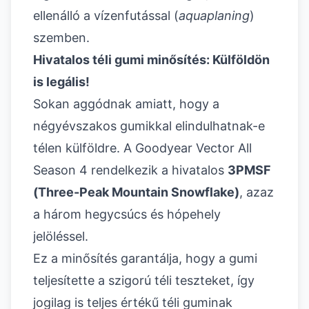
ellenálló a vízenfutással (
aquaplaning
)
szemben.
Hivatalos téli gumi minősítés: Külföldön
is legális!
Sokan aggódnak amiatt, hogy a
négyévszakos gumikkal elindulhatnak-e
télen külföldre. A Goodyear Vector All
Season 4 rendelkezik a hivatalos
3PMSF
(Three-Peak Mountain Snowflake)
, azaz
a három hegycsúcs és hópehely
jelöléssel.
Ez a minősítés garantálja, hogy a gumi
teljesítette a szigorú téli teszteket, így
jogilag is teljes értékű téli guminak