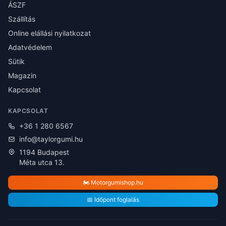
ÁSZF
Szállítás
Online elállási nyilatkozat
Adatvédelem
Sütik
Magazin
Kapcsolat
KAPCSOLAT
+36 1 280 6567
info@taylorgumi.hu
1194 Budapest
Méta utca 13.
🏍️ Motorgumishop.hu
📅 Időpont foglalás