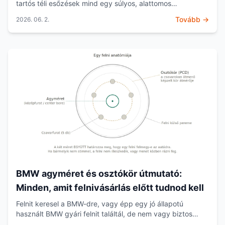
tartós téli esőzések mind egy súlyos, alattomos
közlekedésbiztonsági kockázatot hordoznak magukban:
Tovább →
2026. 06. 2.
a...
BMW agyméret és osztókör útmutató:
Minden, amit felnivásárlás előtt tudnod kell
Felnit keresel a BMW-dre, vagy épp egy jó állapotú
használt BMW gyári felnit találtál, de nem vagy biztos
benne, hogy felmegy-e az autódra? A BMW-k esetében