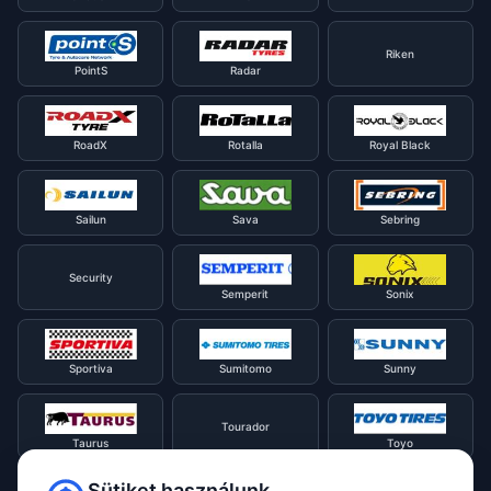
Riken
PointS
Radar
RoadX
Rotalla
Royal Black
Sailun
Sava
Sebring
Security
Semperit
Sonix
Sportiva
Sumitomo
Sunny
Tourador
Taurus
Toyo
Sütiket használunk