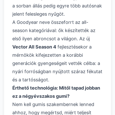
a sorban állás pedig egyre több autósnak
jelent felesleges nyűgöt.
A Goodyear neve összeforrt az all-
season kategóriával: ők készítették az
első ilyen abroncsot a világon. Az új
Vector All Season 4
fejlesztésekor a
mérnökök kifejezetten a korábbi
generációk gyengeségeit vették célba: a
nyári forróságban nyújtott száraz fékutat
és a tartósságot.
Érthető technológia: Mitől tapad jobban
ez a négyévszakos gumi?
Nem kell gumis szakembernek lenned
ahhoz, hogy megértsd, miért teljesít