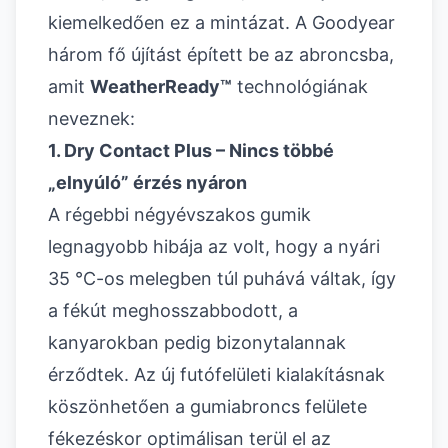
kiemelkedően ez a mintázat. A Goodyear
három fő újítást épített be az abroncsba,
amit
WeatherReady™
technológiának
neveznek:
1. Dry Contact Plus – Nincs többé
„elnyúló” érzés nyáron
A régebbi négyévszakos gumik
legnagyobb hibája az volt, hogy a nyári
35 °C-os melegben túl puhává váltak, így
a fékút meghosszabbodott, a
kanyarokban pedig bizonytalannak
érződtek. Az új futófelületi kialakításnak
köszönhetően a gumiabroncs felülete
fékezéskor optimálisan terül el az