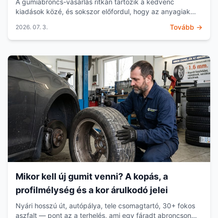
A gumiabroncs-vásárlás ritkán tartozik a kedvenc
kiadások közé, és sokszor előfordul, hogy az anyagiak
vagy az abroncsok eltérő kopása miatt egyszerre csak
Tovább →
2026. 07. 3.
két...
Mikor kell új gumit venni? A kopás, a
profilmélység és a kor árulkodó jelei
Nyári hosszú út, autópálya, tele csomagtartó, 30+ fokos
aszfalt — pont az a terhelés, ami egy fáradt abroncson