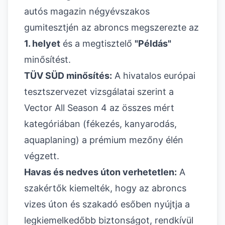
autós magazin négyévszakos
gumitesztjén az abroncs megszerezte az
1. helyet
és a megtisztelő
"Példás"
minősítést.
TÜV SÜD minősítés:
A hivatalos európai
tesztszervezet vizsgálatai szerint a
Vector All Season 4 az összes mért
kategóriában (fékezés, kanyarodás,
aquaplaning) a prémium mezőny élén
végzett.
Havas és nedves úton verhetetlen:
A
szakértők kiemelték, hogy az abroncs
vizes úton és szakadó esőben nyújtja a
legkiemelkedőbb biztonságot, rendkívül