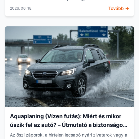
bosszút áll. Mielőtt nekivágsz a nyaralásnak, érd...
Tovább →
2026. 06. 18.
Aquaplaning (Vízen futás): Miért és mikor
úszik fel az autó? – Útmutató a biztonságos
vezetéshez
Az őszi záporok, a hirtelen lecsapó nyári zivatarok vagy a