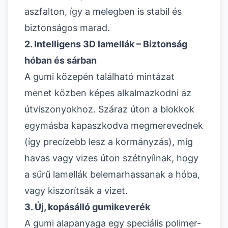
aszfalton, így a melegben is stabil és
biztonságos marad.
2. Intelligens 3D lamellák – Biztonság
hóban és sárban
A gumi közepén található mintázat
menet közben képes alkalmazkodni az
útviszonyokhoz. Száraz úton a blokkok
egymásba kapaszkodva megmerevednek
(így precízebb lesz a kormányzás), míg
havas vagy vizes úton szétnyílnak, hogy
a sűrű lamellák belemarhassanak a hóba,
vagy kiszorítsák a vizet.
3. Új, kopásálló gumikeverék
A gumi alapanyaga egy speciális polimer-