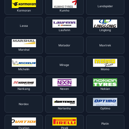
Landspider
Kormoran
Kumho
Lassa
Laufenn
Linglong
Matador
Maxtrek
Marshal
Mirage
Michelin
Momo
Nankang
Nexen
Nokian
Nordex
Nortenha
Optimo
Platin
Ovation
Pirelli