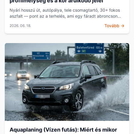
profilmélység és a kor árulkodó jelei
Nyári hosszú út, autópálya, tele csomagtartó, 30+ fokos
aszfalt — pont az a terhelés, ami egy fáradt abroncson
bosszút áll. Mielőtt nekivágsz a nyaralásnak, érd...
Tovább →
2026. 06. 18.
Aquaplaning (Vízen futás): Miért és mikor