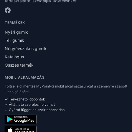
tapasztalattal szolgáljuk ügyfeleinket.
TERMÉKEK
Nyári gumik
Téli gumik
Négyévszakos gumik
Katalógus
Összes termék
MOBIL ALKALMAZÁS
Töltse le díjmentes MyPoint-S mobil alkalmazásunkat a személyre szabott
kiszolgálásért!
✓ Tervezhető időpontok
✓ Átlátható szerelési folyamat
✓ Gyártó független szaktanácsadás