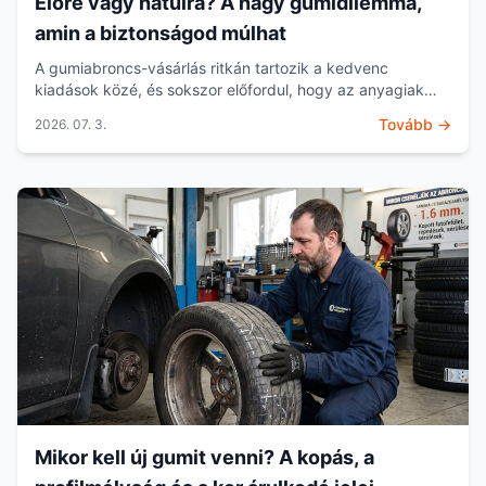
Előre vagy hátulra? A nagy gumidilemma,
amin a biztonságod múlhat
A gumiabroncs-vásárlás ritkán tartozik a kedvenc
kiadások közé, és sokszor előfordul, hogy az anyagiak
vagy az abroncsok eltérő kopása miatt egyszerre csak
Tovább →
2026. 07. 3.
két...
Mikor kell új gumit venni? A kopás, a