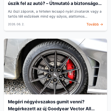
úszik fel az autó? – Útmutató a biztonságos
vezetéshez
Az őszi záporok, a hirtelen lecsapó nyári zivatarok vagy a
tartós téli esőzések mind egy súlyos, alattomos
közlekedésbiztonsági kockázatot hordoznak magukban:
Tovább →
2026. 06. 2.
a...
Megéri négyévszakos gumit venni?
Megérkezett az új Goodyear Vector All