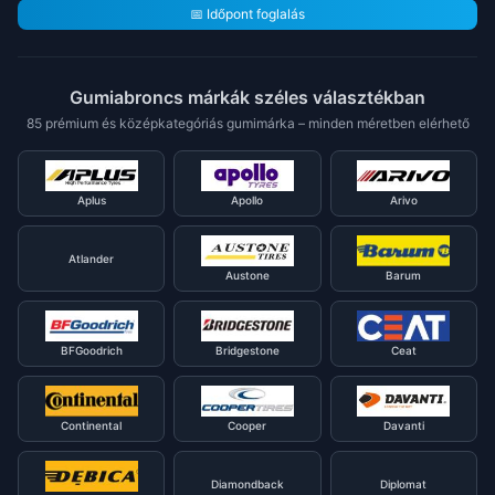
📅 Időpont foglalás
Gumiabroncs márkák széles választékban
85 prémium és középkategóriás gumimárka – minden méretben elérhető
Aplus
Apollo
Arivo
Atlander
Austone
Barum
BFGoodrich
Bridgestone
Ceat
Continental
Cooper
Davanti
Diamondback
Diplomat