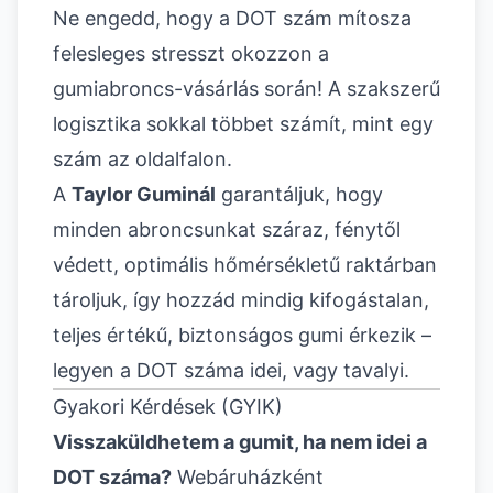
Ne engedd, hogy a DOT szám mítosza
felesleges stresszt okozzon a
gumiabroncs-vásárlás során! A szakszerű
logisztika sokkal többet számít, mint egy
szám az oldalfalon.
A
Taylor Guminál
garantáljuk, hogy
minden abroncsunkat száraz, fénytől
védett, optimális hőmérsékletű raktárban
tároljuk, így hozzád mindig kifogástalan,
teljes értékű, biztonságos gumi érkezik –
legyen a DOT száma idei, vagy tavalyi.
Gyakori Kérdések (GYIK)
Visszaküldhetem a gumit, ha nem idei a
DOT száma?
Webáruházként