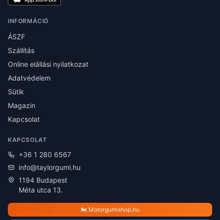
INFORMÁCIÓ
ÁSZF
Szállítás
Online elállási nyilatkozat
Adatvédelem
Sütik
Magazin
Kapcsolat
KAPCSOLAT
+36 1 280 6567
info@taylorgumi.hu
1194 Budapest
Méta utca 13.
🏍️ Motorgumishop.hu