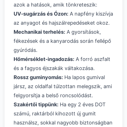
azok a hatások, amik tönkreteszik:
UV-sugárzás és Ózon:
A napfény kiszívja
az anyagot és hajszálrepedéseket okoz.
Mechanikai terhelés:
A gyorsítások,
fékezések és a kanyarodás során fellépő
gyúródás.
Hőmérséklet-ingadozás:
A forró aszfalt
és a fagyos éjszakák váltakozása.
Rossz guminyomás:
Ha lapos gumival
jársz, az oldalfal túlzottan melegszik, ami
felgyorsítja a belső roncsolódást.
Szakértői tippünk:
Ha egy 2 éves DOT
számú, raktárból kihozott új gumit
használsz, sokkal nagyobb biztonságban