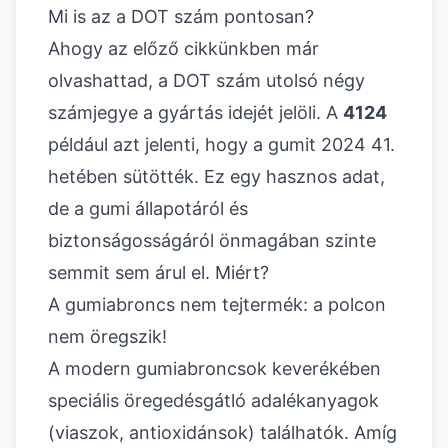
Mi is az a DOT szám pontosan?
Ahogy
az előző cikkünkben már
olvashattad
, a DOT szám utolsó négy
számjegye a gyártás idejét jelöli. A
4124
például azt jelenti, hogy a gumit 2024 41.
hetében sütötték. Ez egy hasznos adat,
de a gumi állapotáról és
biztonságosságáról önmagában szinte
semmit sem árul el. Miért?
A gumiabroncs nem tejtermék: a polcon
nem öregszik!
A modern gumiabroncsok keverékében
speciális öregedésgátló adalékanyagok
(viaszok, antioxidánsok) találhatók. Amíg