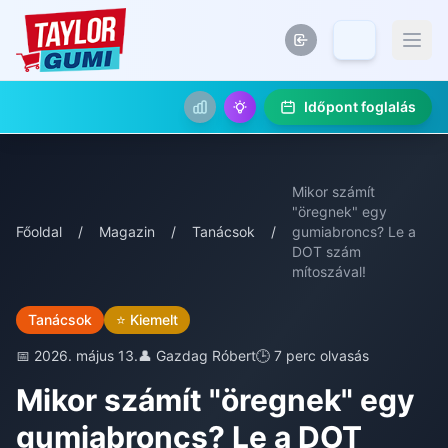
Időpont foglalás
Mikor számít
"öregnek" egy
Főoldal
/
Magazin
/
Tanácsok
/
gumiabroncs? Le a
DOT szám
mítoszával!
Tanácsok
⭐ Kiemelt
📅 2026. május 13.
👤 Gazdag Róbert
🕒 7 perc olvasás
Mikor számít "öregnek" egy
gumiabroncs? Le a DOT