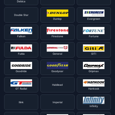
Debica
Double Star
Dunlop
Evergreen
Falken
Firestone
Fortune
Fulda
General
GITI
Goodride
Goodyear
Gripmax
Habilead
GT Radial
Hankook
Ilink
Imperial
Infinity