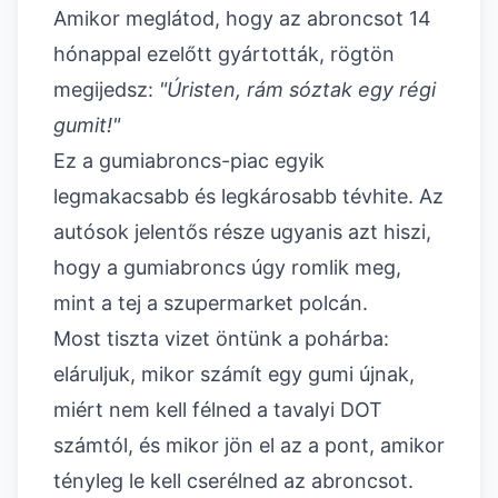
Amikor meglátod, hogy az abroncsot 14
hónappal ezelőtt gyártották, rögtön
megijedsz:
"Úristen, rám sóztak egy régi
gumit!"
Ez a gumiabroncs-piac egyik
legmakacsabb és legkárosabb tévhite. Az
autósok jelentős része ugyanis azt hiszi,
hogy a gumiabroncs úgy romlik meg,
mint a tej a szupermarket polcán.
Most tiszta vizet öntünk a pohárba:
eláruljuk, mikor számít egy gumi újnak,
miért nem kell félned a tavalyi DOT
számtól, és mikor jön el az a pont, amikor
tényleg le kell cserélned az abroncsot.