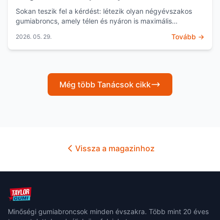
Season 4!
Sokan teszik fel a kérdést: létezik olyan négyévszakos
gumiabroncs, amely télen és nyáron is maximális
biztonságot nyújt, miközben megspórolja nekünk a
Tovább →
2026. 05. 29.
félévenk...
Még több Tanácsok cikk
Vissza a magazinhoz
Minőségi gumiabroncsok minden évszakra. Több mint 20 éves