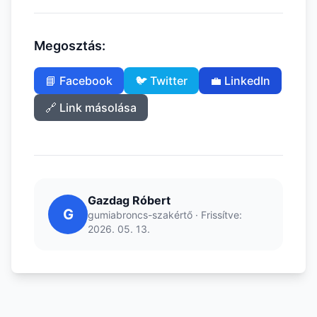
Megosztás:
📘 Facebook
🐦 Twitter
💼 LinkedIn
🔗 Link másolása
Gazdag Róbert
G
gumiabroncs-szakértő · Frissítve:
2026. 05. 13.