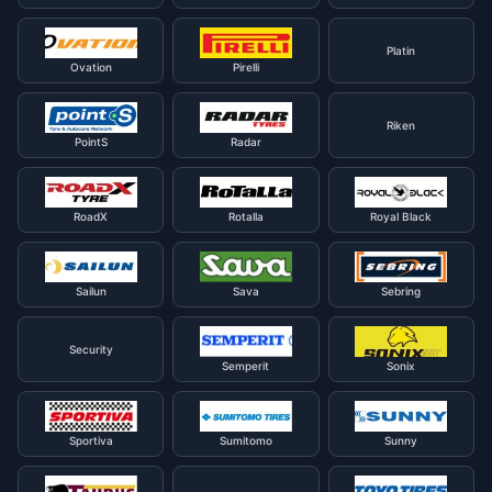
Platin
Ovation
Pirelli
Riken
PointS
Radar
RoadX
Rotalla
Royal Black
Sailun
Sava
Sebring
Security
Semperit
Sonix
Sportiva
Sumitomo
Sunny