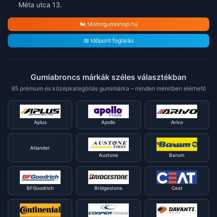
Méta utca 13.
🏍️ Motorgumishop.hu
📅 Időpont foglalás
Gumiabroncs márkák széles választékban
85 prémium és középkategóriás gumimárka – minden méretben elérhető
Aplus
Apollo
Arivo
Atlander
Austone
Barum
BFGoodrich
Bridgestone
Ceat