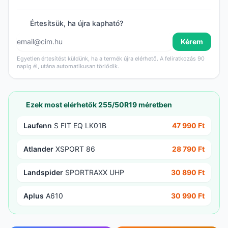
Értesítsük, ha újra kapható?
Kérem
Egyetlen értesítést küldünk, ha a termék újra elérhető. A feliratkozás 90
napig él, utána automatikusan törlődik.
Ezek most elérhetők 255/50R19 méretben
Laufenn
S FIT EQ LK01B
47 990 Ft
Atlander
XSPORT 86
28 790 Ft
Landspider
SPORTRAXX UHP
30 890 Ft
Aplus
A610
30 990 Ft