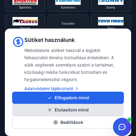
Sportiva
Sumitomo
Sunny
Tourador
Taurus
Toyo
Sütiket használunk
Tracmax
Tristar
Triangle
Weboldalunk sütiket használ a legjobb
felhasználói élmény biztosítása érdekében. A
sütik segítenek személyre szabni a tartalmat,
Viking
Voyager
Uniroyal
közösségi média funkciókat biztosítani és
forgalomelemzést végezni.
Waterfall
Westlake
Adatvédelmi tájékoztató
Vredestein
Elfogadom mind
Elutasítom mind
Yokohama
Beállítások
© 2026 Taylor Webshop. Minden jog fenntartva.