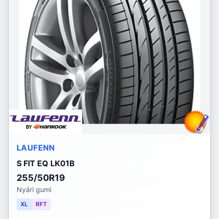
LAUFENN
S FIT EQ LK01B
255/50R19
Nyári gumi
XL
RFT