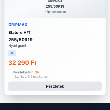
GRIPMAX
255/50R19
Kép hamarosan
GRIPMAX
Stature H/T
255/50R19
Nyári gumi
XL
32 290 Ft
Rendelhető:
1 db
Szállítás: 5-6 munkanap
Részletek