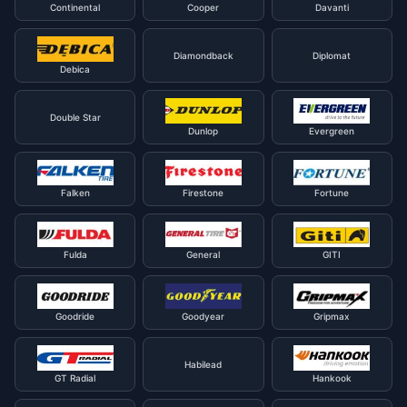
Continental
Cooper
Davanti
Diamondback
Diplomat
Debica
Double Star
Dunlop
Evergreen
Falken
Firestone
Fortune
Fulda
General
GITI
Goodride
Goodyear
Gripmax
Habilead
GT Radial
Hankook