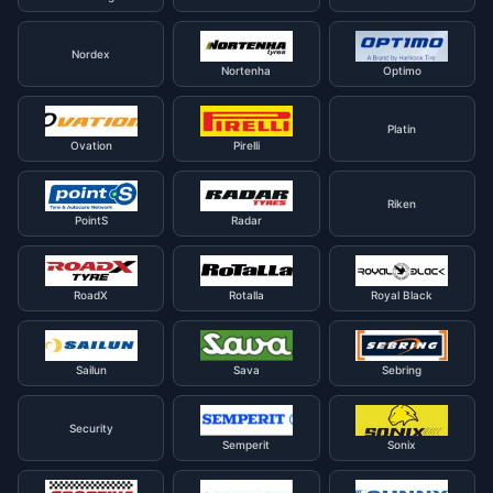
Nordex
Nortenha
Optimo
Platin
Ovation
Pirelli
Riken
PointS
Radar
RoadX
Rotalla
Royal Black
Sailun
Sava
Sebring
Security
Semperit
Sonix