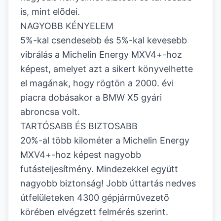
is, mint elõdei.
NAGYOBB KÉNYELEM
5%-kal csendesebb és 5%-kal kevesebb
vibrálás a Michelin Energy MXV4+-hoz
képest, amelyet azt a sikert könyvelhette
el magának, hogy rögtön a 2000. évi
piacra dobásakor a BMW X5 gyári
abroncsa volt.
TARTÓSABB ÉS BIZTOSABB
20%-al több kilométer a Michelin Energy
MXV4+-hoz képest nagyobb
futásteljesítmény. Mindezekkel együtt
nagyobb biztonság! Jobb úttartás nedves
útfelületeken 4300 gépjármûvezetõ
körében elvégzett felmérés szerint.