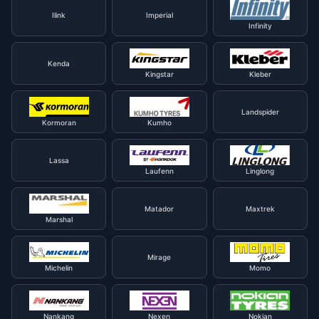
Ilink
Imperial
Infinity
Kenda
Kingstar
Kleber
Landspider
Kormoran
Kumho
Lassa
Laufenn
Linglong
Matador
Maxtrek
Marshal
Mirage
Michelin
Momo
Nankang
Nexen
Nokian