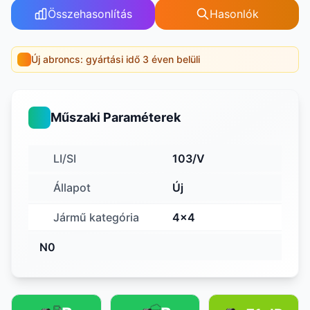
Összehasonlítás
Hasonlók
Új abroncs: gyártási idő 3 éven belüli
Műszaki Paraméterek
LI/SI
103/V
Állapot
Új
Jármű kategória
4x4
N0